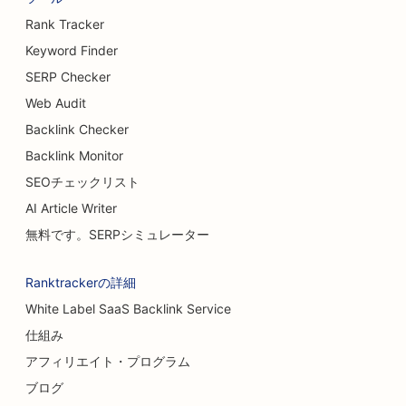
豊胸手術のSEO
Rank Tracker
Keyword Finder
ビュッフェレストランのSEO
SERP Checker
ハンバーガー・トラックのSEO
Web Audit
Backlink Checker
火傷外科医のためのSEO
Backlink Monitor
カフェのSEO
SEOチェックリスト
ケーキショップのためのSEO
AI Article Writer
無料です。SERPシミュレーター
カジュアル・ダイニング・レストランのSEO
カーペット・フローリング店向けSEO対策
Ranktrackerの詳細
White Label SaaS Backlink Service
洗車場のSEO
仕組み
クリーニングサービスのSEO
アフィリエイト・プログラム
カイロプラクターのためのSEO
ブログ