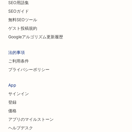
SEO用語集
猫カフェのSEO
SEOガイド
ケミカルピーリングのSEO
無料SEOツール
ゲスト投稿規約
衣料品店のSEO
Googleアルゴリズム更新履歴
頭蓋顔面外科医のためのSEO対策
法的事項
コーヒーショップのSEO
ご利用条件
美容外科のためのSEO
プライバシーポリシー
信用組合のためのSEO
App
コンサルティング会社のためのSEO
サインイン
デリカテッセンのSEO
登録
価格
借金相談サービスのSEO
アプリのマイルストーン
両替サービスのSEO
ヘルプデスク