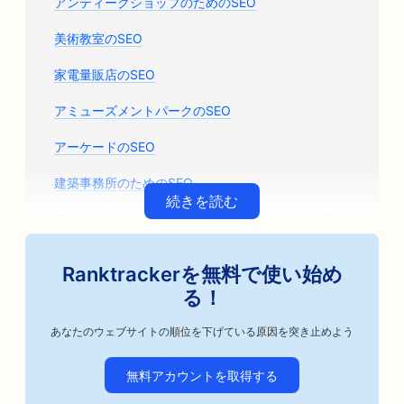
アンティークショップのためのSEO
美術教室のSEO
家電量販店のSEO
アミューズメントパークのSEO
アーケードのSEO
建築事務所のためのSEO
続きを読む
アーティザン・コーヒー・ロースターのためのSEO
自動車部品店のためのSEO
Ranktrackerを無料で使い始め
自動車修理工場のためのSEO
る！
自動車整備工場のためのSEO
あなたのウェブサイトの順位を下げている原因を突き止めよう
自動車ビジネスのためのSEO
無料アカウントを取得する
保釈保証サービスのSEO