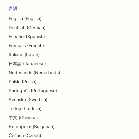
ダンススタジオのためのSEO
言語
皮膚剥離サービスのSEO
English (English)
Deutsch (German)
保育園向けSEO対策
Español (Spanish)
カーディーラーのためのSEO
Français (French)
歯科医院のためのSEO
Italiano (Italian)
日本語 (Japanese)
ディテールショップのためのSEO
Nederlands (Nederlands)
ダイナー向けSEO
Polski (Polish)
カップケーキ店のためのSEO
Português (Portuguese)
Svenska (Swedish)
教育・保育サービスのSEO
Türkçe (Turkish)
ドーナツ店のためのSEO
中文 (Chinese)
Български (Bulgarian)
電気工事業者のためのSEO
Čeština (Czech)