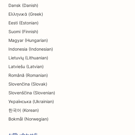
クリーニング店向けSEO
Dansk (Danish)
家電量販店のSEO
Ελληνικά (Greek)
Eesti (Estonian)
エンジニアリング会社のためのSEO
Suomi (Finnish)
歯内療法専門医のためのSEO
Magyar (Hungarian)
エンターテインメントとレクリエーションのための
Indonesia (Indonesian)
SEO
Lietuvių (Lithuanian)
Latviešu (Latvian)
エスケープルームのSEO
Română (Romanian)
エスニック・レストラン向けEO
Slovenčina (Slovak)
ファーム・トゥ・テーブル・レストランのための
Slovenščina (Slovenian)
SEO
Українська (Ukrainian)
한국어 (Korean)
フェイスリフト・サービスのSEO
Bokmål (Norwegian)
ファミリーレストランのSEO
お問い合わせ先