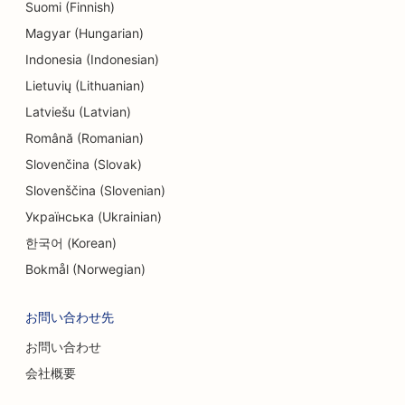
Suomi (Finnish)
エンジニアリング会社のためのSEO
Magyar (Hungarian)
エンターテインメントとレクリエーションのための
Indonesia (Indonesian)
SEO
Lietuvių (Lithuanian)
Latviešu (Latvian)
エスケープルームのSEO
Română (Romanian)
エスニック・レストラン向けEO
Slovenčina (Slovak)
フェイスリフト・サービスのSEO
Slovenščina (Slovenian)
Українська (Ukrainian)
ファーム・トゥ・テーブル・レストランのための
한국어 (Korean)
SEO
Bokmål (Norwegian)
ファミリーレストランのSEO
お問い合わせ先
ファーストフード店のSEO
お問い合わせ
金融サービス向けSEO
会社概要
高級レストランのSEO