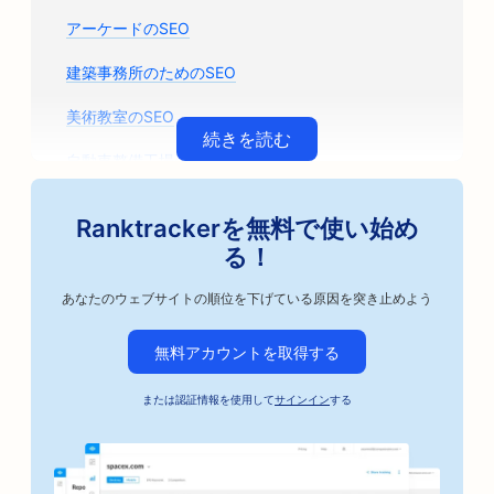
アーケードのSEO
建築事務所のためのSEO
美術教室のSEO
続きを読む
自動車整備工場のためのSEO
自動車部品店のためのSEO
Ranktrackerを無料で使い始め
自動車修理工場のためのSEO
る！
自動車ビジネスのためのSEO
あなたのウェブサイトの順位を下げている原因を突き止めよう
アーティザン・コーヒー・ロースターのためのSEO
無料アカウントを取得する
保釈保証サービスのSEO
または認証情報を使用して
サインイン
する
ベーカリーのためのSEO
銀行向けSEO