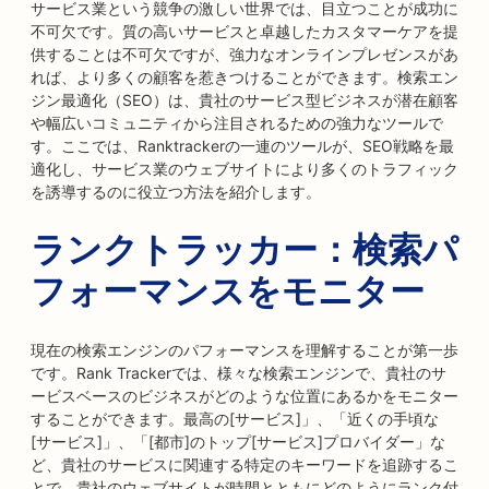
サービス業という競争の激しい世界では、目立つことが成功に
不可欠です。質の高いサービスと卓越したカスタマーケアを提
供することは不可欠ですが、強力なオンラインプレゼンスがあ
れば、より多くの顧客を惹きつけることができます。検索エン
ジン最適化（SEO）は、貴社のサービス型ビジネスが潜在顧客
や幅広いコミュニティから注目されるための強力なツールで
す。ここでは、Ranktrackerの一連のツールが、SEO戦略を最
適化し、サービス業のウェブサイトにより多くのトラフィック
を誘導するのに役立つ方法を紹介します。
ランクトラッカー：検索パ
フォーマンスをモニター
現在の検索エンジンのパフォーマンスを理解することが第一歩
です。Rank Trackerでは、様々な検索エンジンで、貴社のサ
ービスベースのビジネスがどのような位置にあるかをモニター
することができます。最高の[サービス]」、「近くの手頃な
[サービス]」、「[都市]のトップ[サービス]プロバイダー」な
ど、貴社のサービスに関連する特定のキーワードを追跡するこ
とで、貴社のウェブサイトが時間とともにどのようにランク付