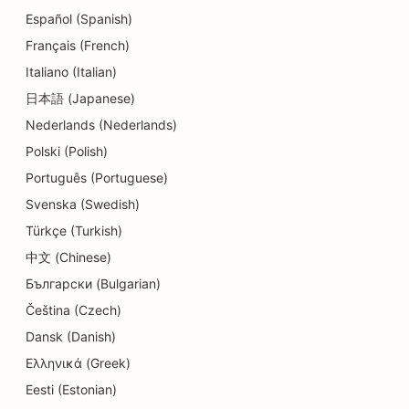
Español (Spanish)
デリカテッセンのSEO
Français (French)
歯科医院のためのSEO
Italiano (Italian)
日本語 (Japanese)
皮膚剥離サービスのSEO
Nederlands (Nederlands)
ディテールショップのためのSEO
Polski (Polish)
ドーナツ店のためのSEO
Português (Portuguese)
Svenska (Swedish)
ダイナー向けSEO
Türkçe (Turkish)
クリーニング店向けSEO
中文 (Chinese)
Български (Bulgarian)
教育・保育サービスのSEO
Čeština (Czech)
電気工事業者のためのSEO
Dansk (Danish)
家電量販店のSEO
Ελληνικά (Greek)
Eesti (Estonian)
歯内療法専門医のためのSEO