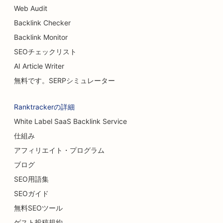
ハンバーガー・トラックのSEO
Web Audit
Backlink Checker
カフェのSEO
Backlink Monitor
火傷外科医のためのSEO
SEOチェックリスト
カーディーラーのためのSEO
AI Article Writer
無料です。SERPシミュレーター
ケーキショップのためのSEO
洗車場のSEO
Ranktrackerの詳細
White Label SaaS Backlink Service
カーペット・フローリング店向けSEO対策
仕組み
カジュアル・ダイニング・レストランのSEO
アフィリエイト・プログラム
猫カフェのSEO
ブログ
SEO用語集
カイロプラクターのためのSEO
SEOガイド
ケミカルピーリングのSEO
無料SEOツール
ゲスト投稿規約