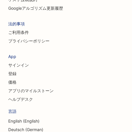
クリーニングサービスのSEO
Googleアルゴリズム更新履歴
美容外科のためのSEO
法的事項
頭蓋顔面外科医のためのSEO対策
ご利用条件
コンサルティング会社のためのSEO
プライバシーポリシー
信用組合のためのSEO
App
衣料品店のSEO
サインイン
コーヒーショップのSEO
登録
価格
カップケーキ店のためのSEO
アプリのマイルストーン
両替サービスのSEO
ヘルプデスク
ダンススタジオのためのSEO
言語
保育園向けSEO対策
English (English)
Deutsch (German)
借金相談サービスのSEO