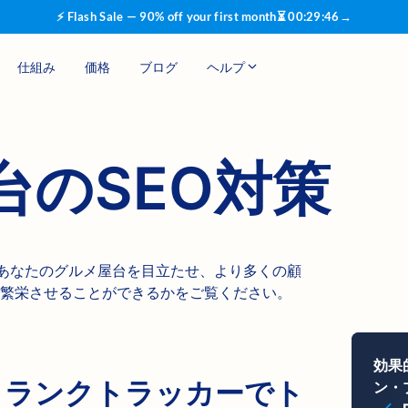
⚡ Flash Sale — 90% off your first month
⏳
00
:
29
:
45
→
仕組み
価格
ブログ
ヘルプ
台のSEO対策
のようにあなたのグルメ屋台を目立たせ、より多くの顧
繁栄させることができるかをご覧ください。
効果
：ランクトラッカーでト
ン・