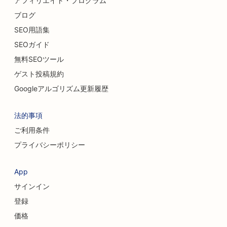
アフィリエイト・プログラム
カイロプラクターのためのSEO
ブログ
SEO用語集
猫カフェのSEO
SEOガイド
ケミカルピーリングのSEO
無料SEOツール
ゲスト投稿規約
衣料品店のSEO
Googleアルゴリズム更新履歴
頭蓋顔面外科医のためのSEO対策
法的事項
コーヒーショップのSEO
ご利用条件
美容外科のためのSEO
プライバシーポリシー
信用組合のためのSEO
App
コンサルティング会社のためのSEO
サインイン
デリカテッセンのSEO
登録
価格
借金相談サービスのSEO