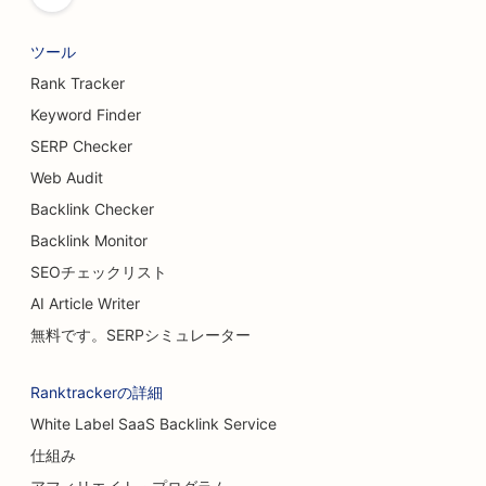
醸造所のためのSEO
ツール
豊胸手術のSEO
Rank Tracker
Keyword Finder
ビュッフェレストランのSEO
SERP Checker
ハンバーガー・トラックのSEO
Web Audit
Backlink Checker
火傷外科医のためのSEO
Backlink Monitor
カフェのSEO
SEOチェックリスト
ケーキショップのためのSEO
AI Article Writer
無料です。SERPシミュレーター
カジュアル・ダイニング・レストランのSEO
カーペット・フローリング店向けSEO対策
Ranktrackerの詳細
White Label SaaS Backlink Service
洗車場のSEO
仕組み
クリーニングサービスのSEO