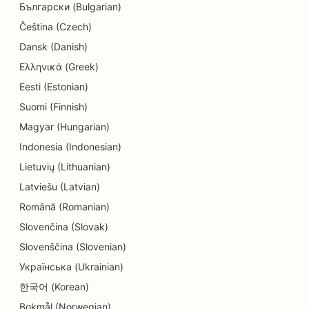
Български (Bulgarian)
電気工事業者のためのSEO
Čeština (Czech)
クリーニング店向けSEO
Dansk (Danish)
家電量販店のSEO
Ελληνικά (Greek)
Eesti (Estonian)
エンジニアリング会社のためのSEO
Suomi (Finnish)
歯内療法専門医のためのSEO
Magyar (Hungarian)
エンターテインメントとレクリエーションのための
Indonesia (Indonesian)
SEO
Lietuvių (Lithuanian)
Latviešu (Latvian)
エスケープルームのSEO
Română (Romanian)
エスニック・レストラン向けEO
Slovenčina (Slovak)
ファーム・トゥ・テーブル・レストランのための
Slovenščina (Slovenian)
SEO
Українська (Ukrainian)
한국어 (Korean)
フェイスリフト・サービスのSEO
Bokmål (Norwegian)