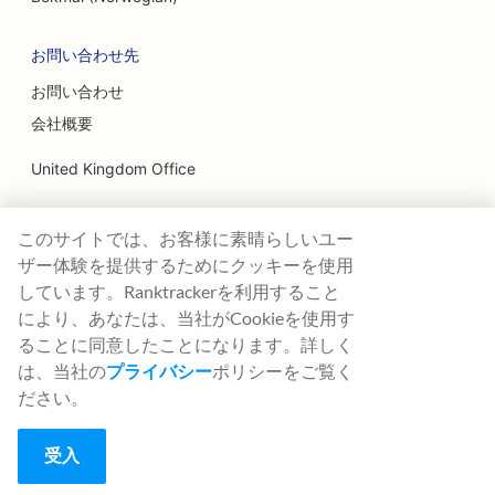
ファミリーレストランのSEO
お問い合わせ先
ファイナンシャル・プランナーのためのSEO
お問い合わせ
ファーストフード店のSEO
会社概要
花屋のためのSEO
United Kingdom Office
高級レストランのSEO
Ranktracker Ltd
金融サービス向けSEO
このサイトでは、お客様に素晴らしいユー
144A Clerkenwell Rd
London, EC1R 5DF
ザー体験を提供するためにクッキーを使用
フードコートのSEO
Company No: 08820809
しています。Ranktrackerを利用すること
felix@ranktracker.com
により、あなたは、当社がCookieを使用す
フランス菓子のSEO
ることに同意したことになります。詳しく
フードトラックのSEO
は、当社の
プライバシー
ポリシーをご覧く
ださい。
2015 -
2026
© Ranktracker. All Rights Reserved.
家具店のためのSEO
受入
フローズンヨーグルト店のためのSEO対策