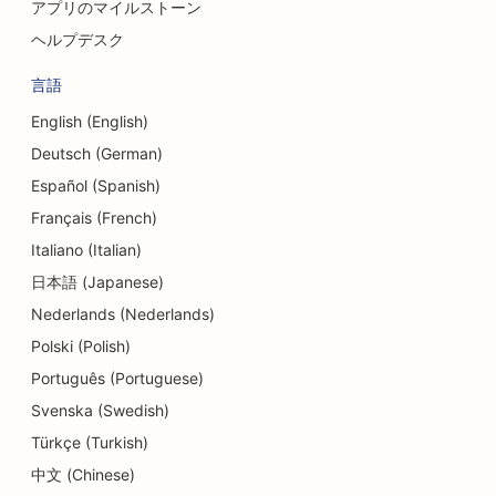
アプリのマイルストーン
両替サービスのSEO
ヘルプデスク
ダンススタジオのためのSEO
言語
皮膚剥離サービスのSEO
English (English)
Deutsch (German)
保育園向けSEO対策
Español (Spanish)
カーディーラーのためのSEO
Français (French)
歯科医院のためのSEO
Italiano (Italian)
日本語 (Japanese)
ディテールショップのためのSEO
Nederlands (Nederlands)
ダイナー向けSEO
Polski (Polish)
カップケーキ店のためのSEO
Português (Portuguese)
Svenska (Swedish)
教育・保育サービスのSEO
Türkçe (Turkish)
ドーナツ店のためのSEO
中文 (Chinese)