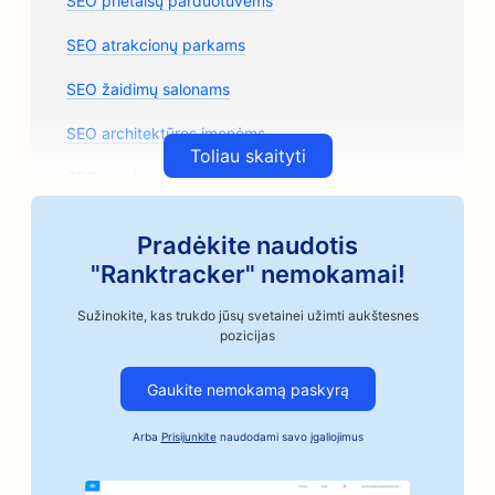
SEO prietaisų parduotuvėms
SEO atrakcionų parkams
SEO žaidimų salonams
SEO architektūros įmonėms
Toliau skaityti
SEO amatininkų kavos skrudintojams
SEO automobilių dalių parduotuvėms
Pradėkite naudotis
SEO automobilių remonto parduotuvėms
"Ranktracker" nemokamai!
SEO automobilių kėbulų parduotuvėms
Sužinokite, kas trukdo jūsų svetainei užimti aukštesnes
pozicijas
SEO automobilių pramonės įmonėms
Gaukite nemokamą paskyrą
SEO užstato už obligacijas paslaugoms
Arba
Prisijunkite
naudodami savo įgaliojimus
SEO bankams
SEO kepykloms