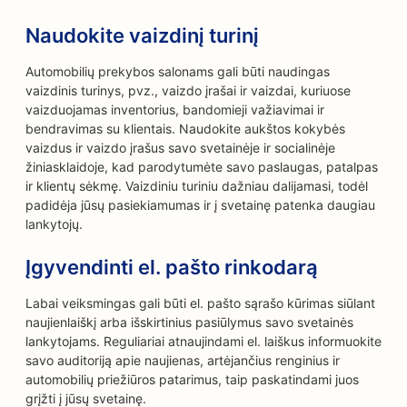
Naudokite vaizdinį turinį
Automobilių prekybos salonams gali būti naudingas
vaizdinis turinys, pvz., vaizdo įrašai ir vaizdai, kuriuose
vaizduojamas inventorius, bandomieji važiavimai ir
bendravimas su klientais. Naudokite aukštos kokybės
vaizdus ir vaizdo įrašus savo svetainėje ir socialinėje
žiniasklaidoje, kad parodytumėte savo paslaugas, patalpas
ir klientų sėkmę. Vaizdiniu turiniu dažniau dalijamasi, todėl
padidėja jūsų pasiekiamumas ir į svetainę patenka daugiau
lankytojų.
Įgyvendinti el. pašto rinkodarą
Labai veiksmingas gali būti el. pašto sąrašo kūrimas siūlant
naujienlaiškį arba išskirtinius pasiūlymus savo svetainės
lankytojams. Reguliariai atnaujindami el. laiškus informuokite
savo auditoriją apie naujienas, artėjančius renginius ir
automobilių priežiūros patarimus, taip paskatindami juos
grįžti į jūsų svetainę.