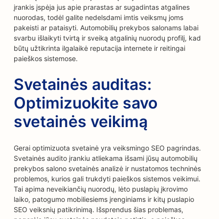
įrankis įspėja jus apie prarastas ar sugadintas atgalines
nuorodas, todėl galite nedelsdami imtis veiksmų joms
pakeisti ar pataisyti. Automobilių prekybos salonams labai
svarbu išlaikyti tvirtą ir sveiką atgalinių nuorodų profilį, kad
būtų užtikrinta ilgalaikė reputacija internete ir reitingai
paieškos sistemose.
Svetainės auditas:
Optimizuokite savo
svetainės veikimą
Gerai optimizuota svetainė yra veiksmingo SEO pagrindas.
Svetainės audito įrankiu atliekama išsami jūsų automobilių
prekybos salono svetainės analizė ir nustatomos techninės
problemos, kurios gali trukdyti paieškos sistemos veikimui.
Tai apima neveikiančių nuorodų, lėto puslapių įkrovimo
laiko, patogumo mobiliesiems įrenginiams ir kitų puslapio
SEO veiksnių patikrinimą. Išsprendus šias problemas,