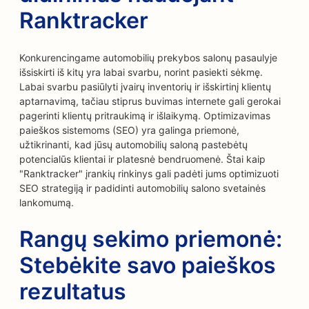
Ranktracker
Konkurencingame automobilių prekybos salonų pasaulyje
išsiskirti iš kitų yra labai svarbu, norint pasiekti sėkmę.
Labai svarbu pasiūlyti įvairų inventorių ir išskirtinį klientų
aptarnavimą, tačiau stiprus buvimas internete gali gerokai
pagerinti klientų pritraukimą ir išlaikymą. Optimizavimas
paieškos sistemoms (SEO) yra galinga priemonė,
užtikrinanti, kad jūsų automobilių saloną pastebėtų
potencialūs klientai ir platesnė bendruomenė. Štai kaip
"Ranktracker" įrankių rinkinys gali padėti jums optimizuoti
SEO strategiją ir padidinti automobilių salono svetainės
lankomumą.
Rangų sekimo priemonė:
Stebėkite savo paieškos
rezultatus