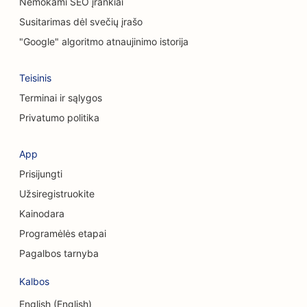
Nemokami SEO įrankiai
Cheminio šveitimo paslaugų SEO
Susitarimas dėl svečių įrašo
SEO drabužių parduotuvėms
"Google" algoritmo atnaujinimo istorija
SEO kaukolės ir veido chirurgams
Teisinis
SEO kavos parduotuvėms
Terminai ir sąlygos
Privatumo politika
SEO kosmetikos chirurgams
SEO kredito unijoms
App
Prisijungti
SEO konsultacinėms įmonėms
Užsiregistruokite
Delis SEO
Kainodara
SEO skolų konsultavimo paslaugoms
Programėlės etapai
Pagalbos tarnyba
Valiutos keitimo paslaugų SEO
Kalbos
Šokių studijų SEO
English (English)