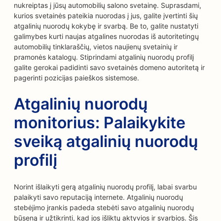
nukreiptas į jūsų automobilių salono svetainę. Suprasdami,
kurios svetainės pateikia nuorodas į jus, galite įvertinti šių
atgalinių nuorodų kokybę ir svarbą. Be to, galite nustatyti
galimybes kurti naujas atgalines nuorodas iš autoritetingų
automobilių tinklaraščių, vietos naujienų svetainių ir
pramonės katalogų. Stiprindami atgalinių nuorodų profilį
galite gerokai padidinti savo svetainės domeno autoritetą ir
pagerinti pozicijas paieškos sistemose.
Atgalinių nuorodų
monitorius: Palaikykite
sveiką atgalinių nuorodų
profilį
Norint išlaikyti gerą atgalinių nuorodų profilį, labai svarbu
palaikyti savo reputaciją internete. Atgalinių nuorodų
stebėjimo įrankis padeda stebėti savo atgalinių nuorodų
būseną ir užtikrinti, kad jos išliktų aktyvios ir svarbios. Šis