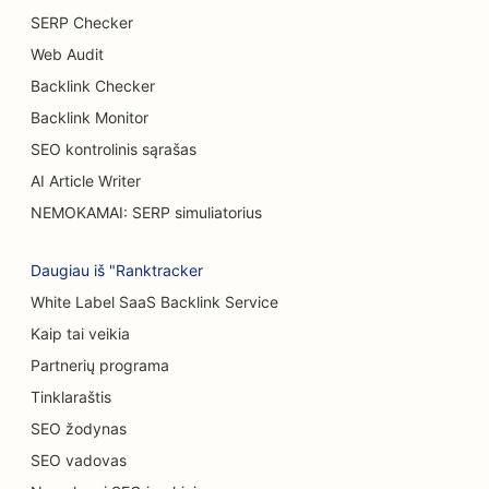
SERP Checker
SEO mėsainių sunkvežimiams
Web Audit
SEO nudegimų chirurgams
Backlink Checker
SEO kavinėms
Backlink Monitor
SEO kontrolinis sąrašas
SEO tortų parduotuvėms
AI Article Writer
Atsitiktinio maitinimo restoranų SEO
NEMOKAMAI: SERP simuliatorius
SEO kilimų ir grindų dangų parduotuvėms
Daugiau iš "Ranktracker
SEO automobilių plovykloms
White Label SaaS Backlink Service
SEO automobilių salonams
Kaip tai veikia
Partnerių programa
Valymo paslaugų SEO
Tinklaraštis
SEO chiropraktikams
SEO žodynas
SEO vadovas
SEO kačių kavinėms