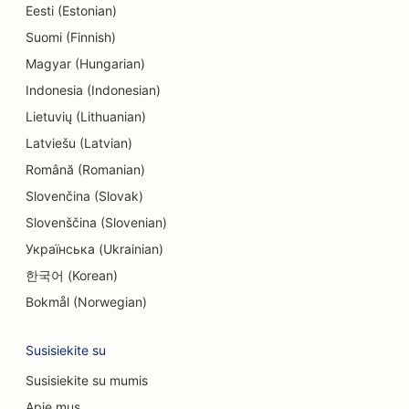
Eesti (Estonian)
SEO inžinerijos įmonėms
Suomi (Finnish)
SEO endodontologams
Magyar (Hungarian)
Indonesia (Indonesian)
SEO pramogoms ir poilsiui
Lietuvių (Lithuanian)
'Escape Rooms' SEO
Latviešu (Latvian)
Etninių restoranų EO
Română (Romanian)
Slovenčina (Slovak)
'Farm-to-Table' restoranų SEO
Slovenščina (Slovenian)
SEO veido pakėlimo paslaugoms
Українська (Ukrainian)
한국어 (Korean)
SEO šeimos restoranams
Bokmål (Norwegian)
SEO finansų planuotojams
Susisiekite su
SEO greito maisto restoranams
Susisiekite su mumis
SEO gėlininkams
Apie mus