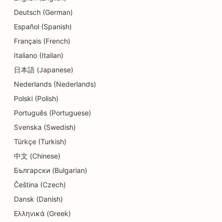
Dermabrazijos paslaugų SEO
Deutsch (German)
SEO optimizavimas vaikų priežiūros centrams
Español (Spanish)
Français (French)
SEO odontologijos klinikoms
Italiano (Italian)
Detalių parduotuvių SEO
日本語 (Japanese)
SEO restoranams
Nederlands (Nederlands)
Polski (Polish)
SEO keksiukų parduotuvėms
Português (Portuguese)
SEO švietimo ir vaikų priežiūros paslaugoms
Svenska (Swedish)
Türkçe (Turkish)
SEO parduotuvėms, kuriose prekiaujama
keksiukais
中文 (Chinese)
Български (Bulgarian)
SEO elektrikams
Čeština (Czech)
SEO sausoms valykloms
Dansk (Danish)
Ελληνικά (Greek)
SEO elektronikos parduotuvėms