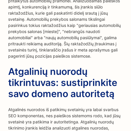
pritaikytus automobilių pramonei. Analizuodamas paieškos
apimtį, konkurenciją ir tinkamumą, šis įrankis siūlo
raktažodžius, kurie gali paskatinti didelį srautą į jūsų
svetainę. Automobilių prekybos salonams tikslingai
pasirinkus tokius raktažodžius kaip "geriausias automobilių
prekybos salonas [mieste]", "nebrangūs naudoti
automobiliai" arba "naujų automobilių pasiūlymai", galima
pritraukti reikiamą auditoriją. Šių raktažodžių įtraukimas į
svetainės turinį, tinklaraščio įrašus ir meta aprašymus gali
pagerinti jūsų pozicijas paieškos sistemose.
Atgalinių nuorodų
tikrintuvas: sustiprinkite
savo domeno autoritetą
Atgalinės nuorodos iš patikimų svetainių yra labai svarbus
SEO komponentas, nes paieškos sistemoms rodo, kad jūsų
svetainė yra patikima ir autoritetinga. Atgalinių nuorodų
tikrinimo įrankis leidžia analizuoti atgalines nuorodas,