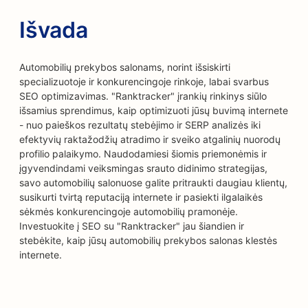
Išvada
Automobilių prekybos salonams, norint išsiskirti
specializuotoje ir konkurencingoje rinkoje, labai svarbus
SEO optimizavimas. "Ranktracker" įrankių rinkinys siūlo
išsamius sprendimus, kaip optimizuoti jūsų buvimą internete
- nuo paieškos rezultatų stebėjimo ir SERP analizės iki
efektyvių raktažodžių atradimo ir sveiko atgalinių nuorodų
profilio palaikymo. Naudodamiesi šiomis priemonėmis ir
įgyvendindami veiksmingas srauto didinimo strategijas,
savo automobilių salonuose galite pritraukti daugiau klientų,
susikurti tvirtą reputaciją internete ir pasiekti ilgalaikės
sėkmės konkurencingoje automobilių pramonėje.
Investuokite į SEO su "Ranktracker" jau šiandien ir
stebėkite, kaip jūsų automobilių prekybos salonas klestės
internete.