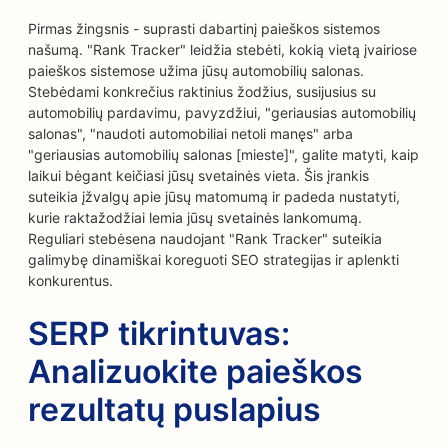
Pirmas žingsnis - suprasti dabartinį paieškos sistemos
našumą. "Rank Tracker" leidžia stebėti, kokią vietą įvairiose
paieškos sistemose užima jūsų automobilių salonas.
Stebėdami konkrečius raktinius žodžius, susijusius su
automobilių pardavimu, pavyzdžiui, "geriausias automobilių
salonas", "naudoti automobiliai netoli manęs" arba
"geriausias automobilių salonas [mieste]", galite matyti, kaip
laikui bėgant keičiasi jūsų svetainės vieta. Šis įrankis
suteikia įžvalgų apie jūsų matomumą ir padeda nustatyti,
kurie raktažodžiai lemia jūsų svetainės lankomumą.
Reguliari stebėsena naudojant "Rank Tracker" suteikia
galimybę dinamiškai koreguoti SEO strategijas ir aplenkti
konkurentus.
SERP tikrintuvas:
Analizuokite paieškos
rezultatų puslapius