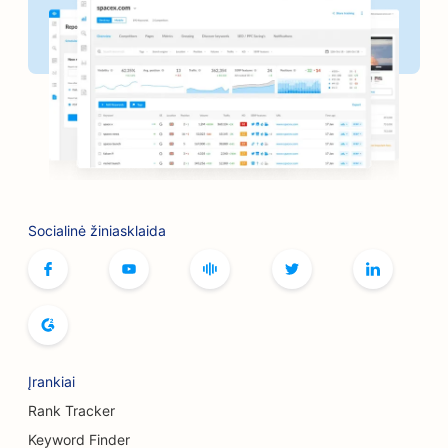
SEO kirpykloms
SEO kepsninėms
SEO butikams
SEO botokso ir užpildų paslaugoms
SEO boulingo salėms
Socialinė žiniasklaida
SEO stalo žaidimų kavinėms
SEO knygynams
SEO duonos kepykloms
SEO alaus darykloms
Įrankiai
SEO krūtų didinimo paslaugoms
Rank Tracker
SEO švediško stalo restoranams
Keyword Finder