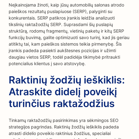
Neįkainojama žinoti, kaip jūsų automobilių salonas atrodo
paieškos rezultatų puslapiuose (SERP), palyginti su
konkurentais. SERP patikros įrankis leidžia analizuoti
tikslinių raktažodžių SERP. Suprasdami šių puslapių
struktūrą, rodomų fragmentų, vietinių paketų ir kitų SERP
funkcijų buvimą, galite optimizuoti savo turinį, kad jis geriau
atitiktų tai, kam paieškos sistemos teikia pirmenybę. Šis
įrankis padeda pasiekti aukštesnes pozicijas ir užimti
daugiau vietos SERP, todėl padidėja tikimybė pritraukti
potencialius klientus į savo atstovybę.
Raktinių žodžių ieškiklis:
Atraskite didelį poveikį
turinčius raktažodžius
Tinkamų raktažodžių pasirinkimas yra sėkmingos SEO
strategijos pagrindas. Raktinių žodžių ieškiklis padeda
atrasti didelio poveikio raktinius žodžius, specialiai