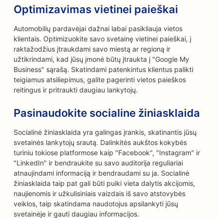
Optimizavimas vietinei paieškai
Automobilių pardavėjai dažnai labai pasikliauja vietos
klientais. Optimizuokite savo svetainę vietinei paieškai, į
raktažodžius įtraukdami savo miestą ar regioną ir
užtikrindami, kad jūsų įmonė būtų įtraukta į "Google My
Business" sąrašą. Skatindami patenkintus klientus palikti
teigiamus atsiliepimus, galite pagerinti vietos paieškos
reitingus ir pritraukti daugiau lankytojų.
Pasinaudokite socialine žiniasklaida
Socialinė žiniasklaida yra galingas įrankis, skatinantis jūsų
svetainės lankytojų srautą. Dalinkitės aukštos kokybės
turiniu tokiose platformose kaip "Facebook", "Instagram" ir
"LinkedIn" ir bendraukite su savo auditorija reguliariai
atnaujindami informaciją ir bendraudami su ja. Socialinė
žiniasklaida taip pat gali būti puiki vieta dalytis akcijomis,
naujienomis ir užkulisiniais vaizdais iš savo atstovybės
veiklos, taip skatindama naudotojus apsilankyti jūsų
svetainėje ir gauti daugiau informacijos.