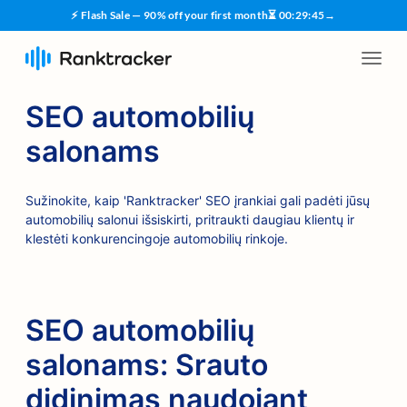
⚡ Flash Sale — 90% off your first month
⏳
00
:
29
:
44
→
SEO automobilių
salonams
Sužinokite, kaip 'Ranktracker' SEO įrankiai gali padėti jūsų
automobilių salonui išsiskirti, pritraukti daugiau klientų ir
klestėti konkurencingoje automobilių rinkoje.
SEO automobilių
salonams: Srauto
didinimas naudojant