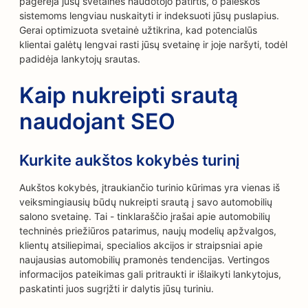
pagerėja jūsų svetainės naudotojo patirtis, o paieškos
sistemoms lengviau nuskaityti ir indeksuoti jūsų puslapius.
Gerai optimizuota svetainė užtikrina, kad potencialūs
klientai galėtų lengvai rasti jūsų svetainę ir joje naršyti, todėl
padidėja lankytojų srautas.
Kaip nukreipti srautą
naudojant SEO
Kurkite aukštos kokybės turinį
Aukštos kokybės, įtraukiančio turinio kūrimas yra vienas iš
veiksmingiausių būdų nukreipti srautą į savo automobilių
salono svetainę. Tai - tinklaraščio įrašai apie automobilių
techninės priežiūros patarimus, naujų modelių apžvalgos,
klientų atsiliepimai, specialios akcijos ir straipsniai apie
naujausias automobilių pramonės tendencijas. Vertingos
informacijos pateikimas gali pritraukti ir išlaikyti lankytojus,
paskatinti juos sugrįžti ir dalytis jūsų turiniu.