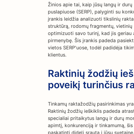
Žinios apie tai, kaip jūsų langų ir d
puslapiuose (SERP), palyginti su konk
įrankis leidžia analizuoti tikslinių ra
struktūrą, rodomų fragmentų, vietinių 
optimizuoti savo turinį, kad jis geriau
pirmenybę. Šis įrankis padeda pasiekti
vietos SERP'uose, todėl padidėja tikim
klientus.
Raktinių žodžių iešk
poveikį turinčius 
Tinkamų raktažodžių pasirinkimas yra
Raktinių žodžių ieškiklis padeda atrast
specialiai pritaikytus langų ir durų
apimtį, konkurenciją ir tinkamumą, šis 
paskatinti didelį srautą į jūsų svetai