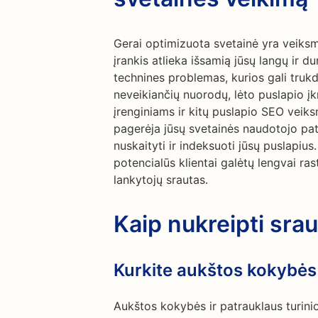
Gerai optimizuota svetainė yra veiks
įrankis atlieka išsamią jūsų langų ir 
technines problemas, kurios gali truk
neveikiančių nuorodų, lėto puslapio 
įrenginiams ir kitų puslapio SEO veiks
pagerėja jūsų svetainės naudotojo pat
nuskaityti ir indeksuoti jūsų puslapius
potencialūs klientai galėtų lengvai rast
lankytojų srautas.
Kaip nukreipti sra
Kurkite aukštos kokybės 
Aukštos kokybės ir patrauklaus turini