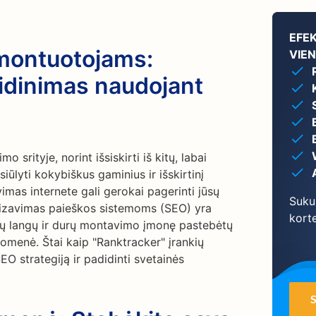
EFE
 montuotojams:
VIE
idinimas naudojant
srityje, norint išsiskirti iš kitų, labai
iūlyti kokybiškus gaminius ir išskirtinį
vimas internete gali gerokai pagerinti jūsų
Suku
imizavimas paieškos sistemoms (SEO) yra
korte
ūsų langų ir durų montavimo įmonę pastebėtų
uomenė. Štai kaip "Ranktracker" įrankių
EO strategiją ir padidinti svetainės