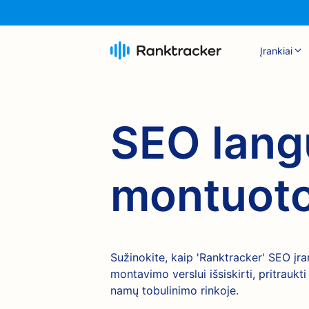
Įrankiai
SEO langų
montuot
Sužinokite, kaip 'Ranktracker' SEO įran
montavimo verslui išsiskirti, pritraukt
namų tobulinimo rinkoje.