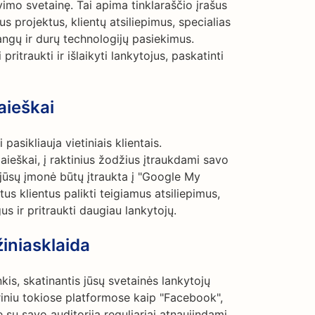
vimo svetainę. Tai apima tinklaraščio įrašus
 projektus, klientų atsiliepimus, specialias
langų ir durų technologijų pasiekimus.
ritraukti ir išlaikyti lankytojus, paskatinti
aieškai
asikliauja vietiniais klientais.
aieškai, į raktinius žodžius įtraukdami savo
 jūsų įmonė būtų įtraukta į "Google My
us klientus palikti teigiamus atsiliepimus,
us ir pritraukti daugiau lankytojų.
žiniasklaida
nkis, skatinantis jūsų svetainės lankytojų
riniu tokiose platformose kaip "Facebook",
e su savo auditorija reguliariai atnaujindami