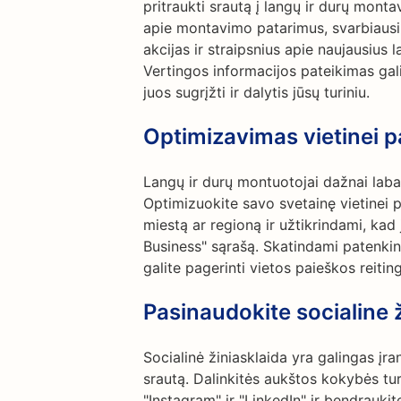
pritraukti srautą į langų ir durų monta
apie montavimo patarimus, svarbiausius
akcijas ir straipsnius apie naujausius 
Vertingos informacijos pateikimas gali p
juos sugrįžti ir dalytis jūsų turiniu.
Optimizavimas vietinei p
Langų ir durų montuotojai dažnai labai p
Optimizuokite savo svetainę vietinei p
miestą ar regioną ir užtikrindami, kad
Business" sąrašą. Skatindami patenkint
galite pagerinti vietos paieškos reiting
Pasinaudokite socialine 
Socialinė žiniasklaida yra galingas įra
srautą. Dalinkitės aukštos kokybės tu
"Instagram" ir "LinkedIn" ir bendraukit