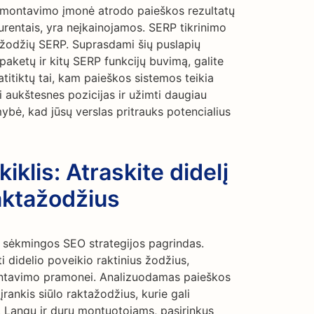
urų montavimo įmonė atrodo paieškos rezultatų
urentais, yra neįkainojamos. SERP tikrinimo
ktažodžių SERP. Suprasdami šių puslapių
paketų ir kitų SERP funkcijų buvimą, galite
 atitiktų tai, kam paieškos sistemos teikia
 aukštesnes pozicijas ir užimti daugiau
ybė, kad jūsų verslas pritrauks potencialius
iklis: Atraskite didelį
raktažodžius
 sėkmingos SEO strategijos pagrindas.
i didelio poveikio raktinius žodžius,
 montavimo pramonei. Analizuodamas paieškos
įrankis siūlo raktažodžius, kurie gali
nę. Langų ir durų montuotojams, pasirinkus