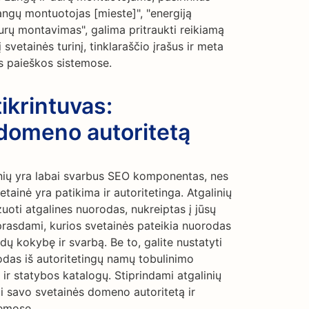
angų montuotojas [mieste]", "energiją
urų montavimas", galima pritraukti reikiamą
 svetainės turinį, tinklaraščio įrašus ir meta
as paieškos sistemose.
ikrintuvas:
 domeno autoritetą
inių yra labai svarbus SEO komponentas, nes
ainė yra patikima ir autoritetinga. Atgalinių
zuoti atgalines nuorodas, nukreiptas į jūsų
prasdami, kurios svetainės pateikia nuorodas
rodų kokybę ir svarbą. Be to, galite nustatyti
odas iš autoritetingų namų tobulinimo
ų ir statybos katalogų. Stiprindami atgalinių
ti savo svetainės domeno autoritetą ir
temose.