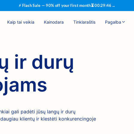
⚡ Flash Sale — 90% off your first month
⏳
00
:
29
:
45
→
Kaip tai veikia
Kainodara
Tinklaraštis
Pagalba
 ir durų
ojams
kiai gali padėti jūsų langų ir durų
i daugiau klientų ir klestėti konkurencingoje