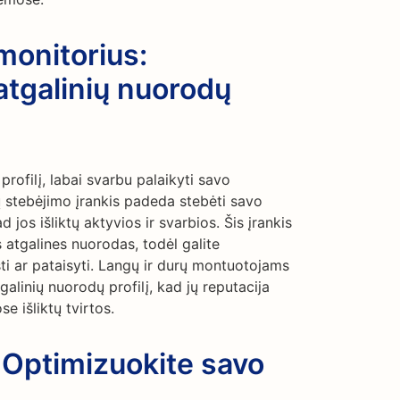
monitorius:
 atgalinių nuorodų
profilį, labai svarbu palaikyti savo
ų stebėjimo įrankis padeda stebėti savo
d jos išliktų aktyvios ir svarbios. Šis įrankis
s atgalines nuorodas, todėl galite
i ar pataisyti. Langų ir durų montuotojams
tgalinių nuorodų profilį, kad jų reputacija
e išliktų tvirtos.
 Optimizuokite savo