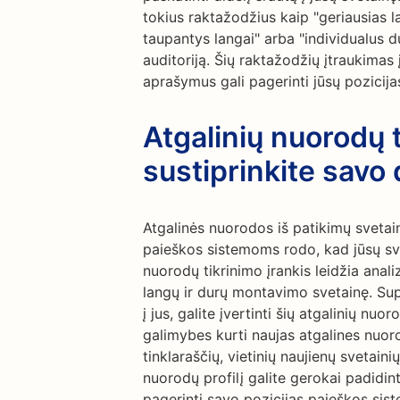
tokius raktažodžius kaip "geriausias l
taupantys langai" arba "individualus d
auditoriją. Šių raktažodžių įtraukimas į
aprašymus gali pagerinti jūsų pozicij
Atgalinių nuorodų t
sustiprinkite savo
Atgalinės nuorodos iš patikimų sveta
paieškos sistemoms rodo, kad jūsų svet
nuorodų tikrinimo įrankis leidžia anali
langų ir durų montavimo svetainę. Su
į jus, galite įvertinti šių atgalinių nuo
galimybes kurti naujas atgalines nuor
tinklaraščių, vietinių naujienų svetaini
nuorodų profilį galite gerokai padidin
pagerinti savo pozicijas paieškos sis