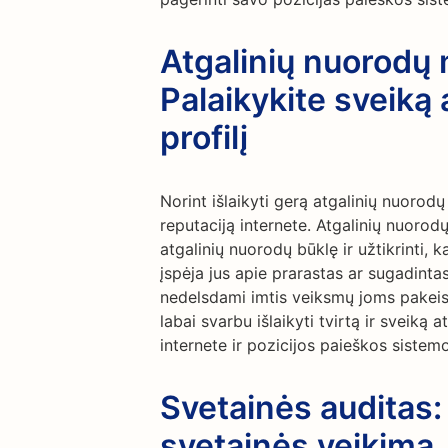
Atgalinių nuorodų 
Palaikykite sveiką
profilį
Norint išlaikyti gerą atgalinių nuorodų 
reputaciją internete. Atgalinių nuorod
atgalinių nuorodų būklę ir užtikrinti, ka
įspėja jus apie prarastas ar sugadinta
nedelsdami imtis veiksmų joms pakeist
labai svarbu išlaikyti tvirtą ir sveiką a
internete ir pozicijos paieškos sistemos
Svetainės auditas:
svetainės veikimą