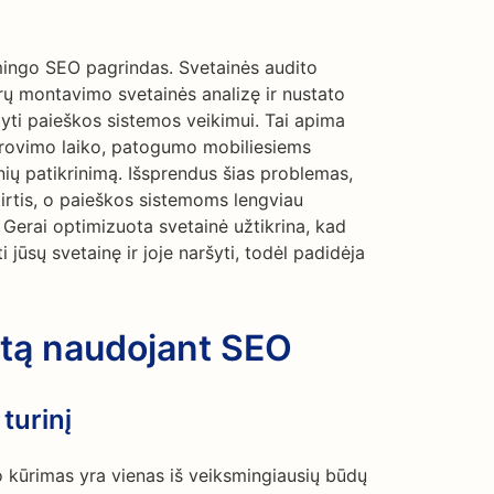
mingo SEO pagrindas. Svetainės audito
durų montavimo svetainės analizę ir nustato
dyti paieškos sistemos veikimui. Tai apima
įkrovimo laiko, patogumo mobiliesiems
nių patikrinimą. Išsprendus šias problemas,
irtis, o paieškos sistemoms lengviau
. Gerai optimizuota svetainė užtikrina, kad
i jūsų svetainę ir joje naršyti, todėl padidėja
utą naudojant SEO
turinį
o kūrimas yra vienas iš veiksmingiausių būdų