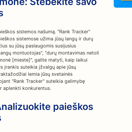
monė: Stebėkite savo
s
paieškos sistemos našumą. "Rank Tracker"
paieškos sistemose užima jūsų langų ir durų
us su jūsų paslaugomis susijusius
 langų montuotojas", "durų montavimas netoli
onė [mieste]", galite matyti, kaip laikui
s įrankis suteikia įžvalgų apie jūsų
aktažodžiai lemia jūsų svetainės
jant "Rank Tracker" suteikia galimybę
r aplenkti konkurentus.
Analizuokite paieškos
s