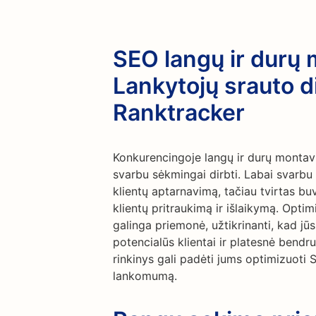
SEO langų ir durų
Lankytojų srauto d
Ranktracker
Konkurencingoje langų ir durų montavimo 
svarbu sėkmingai dirbti. Labai svarbu s
klientų aptarnavimą, tačiau tvirtas bu
klientų pritraukimą ir išlaikymą. Opt
galinga priemonė, užtikrinanti, kad j
potencialūs klientai ir platesnė bendr
rinkinys gali padėti jums optimizuoti S
lankomumą.