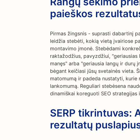
Rangų sekimo prie
paieškos rezultatu
Pirmas žingsnis - suprasti dabartinį 
leidžia stebėti, kokią vietą įvairiose 
montavimo įmonė. Stebėdami konkreči
raktažodžius, pavyzdžiui, "geriausias
manęs" arba "geriausia langų ir durų įm
bėgant keičiasi jūsų svetainės vieta. Ši
matomumą ir padeda nustatyti, kurie r
lankomumą. Reguliari stebėsena naudo
dinamiškai koreguoti SEO strategijas i
SERP tikrintuvas: 
rezultatų puslapiu