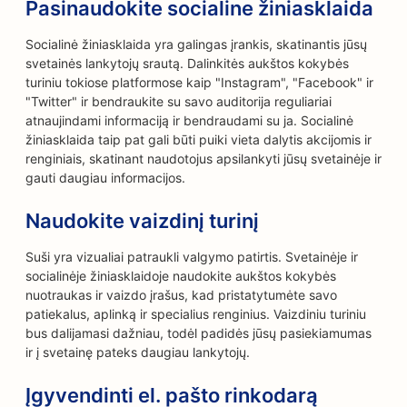
Pasinaudokite socialine žiniasklaida
Socialinė žiniasklaida yra galingas įrankis, skatinantis jūsų
svetainės lankytojų srautą. Dalinkitės aukštos kokybės
turiniu tokiose platformose kaip "Instagram", "Facebook" ir
"Twitter" ir bendraukite su savo auditorija reguliariai
atnaujindami informaciją ir bendraudami su ja. Socialinė
žiniasklaida taip pat gali būti puiki vieta dalytis akcijomis ir
renginiais, skatinant naudotojus apsilankyti jūsų svetainėje ir
gauti daugiau informacijos.
Naudokite vaizdinį turinį
Suši yra vizualiai patraukli valgymo patirtis. Svetainėje ir
socialinėje žiniasklaidoje naudokite aukštos kokybės
nuotraukas ir vaizdo įrašus, kad pristatytumėte savo
patiekalus, aplinką ir specialius renginius. Vaizdiniu turiniu
bus dalijamasi dažniau, todėl padidės jūsų pasiekiamumas
ir į svetainę pateks daugiau lankytojų.
Įgyvendinti el. pašto rinkodarą