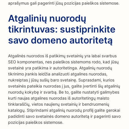
aprašymus gali pagerinti jūsų pozicijas paieškos sistemose.
Atgalinių nuorodų
tikrintuvas: sustiprinkite
savo domeno autoritetą
Atgalinės nuorodos iš patikimų svetainių yra labai svarbus
SEO komponentas, nes paieškos sistemoms rodo, kad jūsų
svetainė yra patikima ir autoritetinga. Atgalinių nuorodų
tikrinimo įrankis leidžia analizuoti atgalines nuorodas,
nukreiptas į jūsų sušių baro svetainę. Suprasdami, kurios
svetainės pateikia nuorodas į jus, galite įvertinti šių atgalinių
nuorodų kokybę ir svarbą. Be to, galite nustatyti galimybes
kurti naujas atgalines nuorodas iš autoritetingų maisto
tinklaraščių, vietos naujienų svetainių ir bendruomenių
katalogų. Stiprindami atgalinių nuorodų profilį galite gerokai
padidinti savo svetainės domeno autoritetą ir pagerinti savo
pozicijas paieškos sistemose.