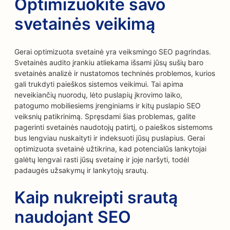
Optimizuokite savo
svetainės veikimą
Gerai optimizuota svetainė yra veiksmingo SEO pagrindas.
Svetainės audito įrankiu atliekama išsami jūsų sušių baro
svetainės analizė ir nustatomos techninės problemos, kurios
gali trukdyti paieškos sistemos veikimui. Tai apima
neveikiančių nuorodų, lėto puslapių įkrovimo laiko,
patogumo mobiliesiems įrenginiams ir kitų puslapio SEO
veiksnių patikrinimą. Spręsdami šias problemas, galite
pagerinti svetainės naudotojų patirtį, o paieškos sistemoms
bus lengviau nuskaityti ir indeksuoti jūsų puslapius. Gerai
optimizuota svetainė užtikrina, kad potencialūs lankytojai
galėtų lengvai rasti jūsų svetainę ir joje naršyti, todėl
padaugės užsakymų ir lankytojų srautų.
Kaip nukreipti srautą
naudojant SEO