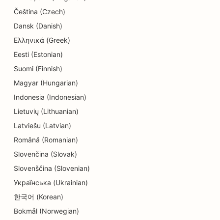
SEO elektrikams
Čeština (Czech)
SEO sausoms valykloms
Dansk (Danish)
Ελληνικά (Greek)
SEO elektronikos parduotuvėms
Eesti (Estonian)
SEO inžinerijos įmonėms
Suomi (Finnish)
SEO endodontologams
Magyar (Hungarian)
Indonesia (Indonesian)
SEO pramogoms ir poilsiui
Lietuvių (Lithuanian)
'Escape Rooms' SEO
Latviešu (Latvian)
Etninių restoranų EO
Română (Romanian)
Slovenčina (Slovak)
'Farm-to-Table' restoranų SEO
Slovenščina (Slovenian)
SEO veido pakėlimo paslaugoms
Українська (Ukrainian)
한국어 (Korean)
SEO šeimos restoranams
Bokmål (Norwegian)
SEO finansų planuotojams