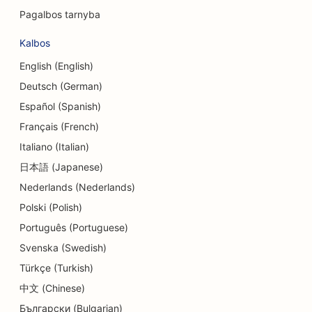
Pagalbos tarnyba
Valiutos keitimo paslaugų SEO
Kalbos
Šokių studijų SEO
English (English)
Dermabrazijos paslaugų SEO
Deutsch (German)
SEO optimizavimas vaikų priežiūros centrams
Español (Spanish)
Français (French)
SEO odontologijos klinikoms
Italiano (Italian)
Detalių parduotuvių SEO
日本語 (Japanese)
SEO restoranams
Nederlands (Nederlands)
Polski (Polish)
SEO keksiukų parduotuvėms
Português (Portuguese)
SEO švietimo ir vaikų priežiūros paslaugoms
Svenska (Swedish)
Türkçe (Turkish)
SEO parduotuvėms, kuriose prekiaujama
keksiukais
中文 (Chinese)
Български (Bulgarian)