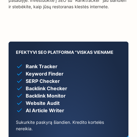
pasaulyje. Investuokite į SEO su "Ranktracker" jau šiandien
ir stebėkite, kaip jūsų restoranas klestės internete.
EFEKTYVI SEO PLATFORMA "VISKAS VIENAME
Rank Tracker
Keyword Finder
SERP Checker
Backlink Checker
Backlink Monitor
Website Audit
AI Article Writer
Sukurkite paskyrą šiandien. Kredito kortelės
nereikia.