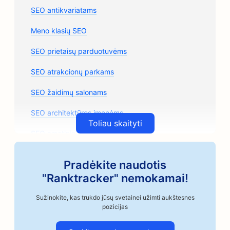
SEO antikvariatams
Meno klasių SEO
SEO prietaisų parduotuvėms
SEO atrakcionų parkams
SEO žaidimų salonams
SEO architektūros įmonėms
Toliau skaityti
SEO amatininkų kavos skrudintojams
SEO automobilių dalių parduotuvėms
Pradėkite naudotis
SEO automobilių remonto parduotuvėms
"Ranktracker" nemokamai!
SEO automobilių kėbulų parduotuvėms
Sužinokite, kas trukdo jūsų svetainei užimti aukštesnes
pozicijas
SEO automobilių pramonės įmonėms