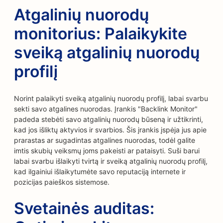
Atgalinių nuorodų
monitorius: Palaikykite
sveiką atgalinių nuorodų
profilį
Norint palaikyti sveiką atgalinių nuorodų profilį, labai svarbu
sekti savo atgalines nuorodas. Įrankis "Backlink Monitor"
padeda stebėti savo atgalinių nuorodų būseną ir užtikrinti,
kad jos išliktų aktyvios ir svarbios. Šis įrankis įspėja jus apie
prarastas ar sugadintas atgalines nuorodas, todėl galite
imtis skubių veiksmų joms pakeisti ar pataisyti. Suši barui
labai svarbu išlaikyti tvirtą ir sveiką atgalinių nuorodų profilį,
kad ilgainiui išlaikytumėte savo reputaciją internete ir
pozicijas paieškos sistemose.
Svetainės auditas: