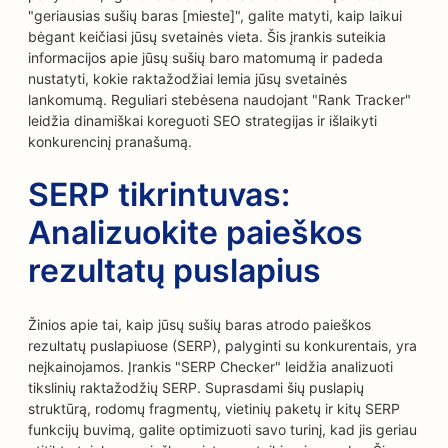
"geriausias sušių baras [mieste]", galite matyti, kaip laikui
bėgant keičiasi jūsų svetainės vieta. Šis įrankis suteikia
informacijos apie jūsų sušių baro matomumą ir padeda
nustatyti, kokie raktažodžiai lemia jūsų svetainės
lankomumą. Reguliari stebėsena naudojant "Rank Tracker"
leidžia dinamiškai koreguoti SEO strategijas ir išlaikyti
konkurencinį pranašumą.
SERP tikrintuvas:
Analizuokite paieškos
rezultatų puslapius
Žinios apie tai, kaip jūsų sušių baras atrodo paieškos
rezultatų puslapiuose (SERP), palyginti su konkurentais, yra
neįkainojamos. Įrankis "SERP Checker" leidžia analizuoti
tikslinių raktažodžių SERP. Suprasdami šių puslapių
struktūrą, rodomų fragmentų, vietinių paketų ir kitų SERP
funkcijų buvimą, galite optimizuoti savo turinį, kad jis geriau