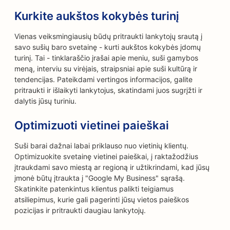
Kurkite aukštos kokybės turinį
Vienas veiksmingiausių būdų pritraukti lankytojų srautą į
savo sušių baro svetainę - kurti aukštos kokybės įdomų
turinį. Tai - tinklaraščio įrašai apie meniu, suši gamybos
meną, interviu su virėjais, straipsniai apie suši kultūrą ir
tendencijas. Pateikdami vertingos informacijos, galite
pritraukti ir išlaikyti lankytojus, skatindami juos sugrįžti ir
dalytis jūsų turiniu.
Optimizuoti vietinei paieškai
Suši barai dažnai labai priklauso nuo vietinių klientų.
Optimizuokite svetainę vietinei paieškai, į raktažodžius
įtraukdami savo miestą ar regioną ir užtikrindami, kad jūsų
įmonė būtų įtraukta į "Google My Business" sąrašą.
Skatinkite patenkintus klientus palikti teigiamus
atsiliepimus, kurie gali pagerinti jūsų vietos paieškos
pozicijas ir pritraukti daugiau lankytojų.