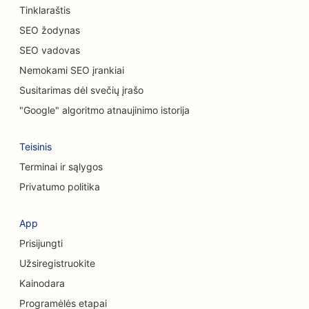
Tinklaraštis
SEO chiropraktikams
SEO žodynas
SEO vadovas
SEO kačių kavinėms
Nemokami SEO įrankiai
Cheminio šveitimo paslaugų SEO
Susitarimas dėl svečių įrašo
SEO drabužių parduotuvėms
"Google" algoritmo atnaujinimo istorija
SEO kaukolės ir veido chirurgams
Teisinis
SEO kavos parduotuvėms
Terminai ir sąlygos
Privatumo politika
SEO kosmetikos chirurgams
SEO kredito unijoms
App
Prisijungti
SEO konsultacinėms įmonėms
Užsiregistruokite
Delis SEO
Kainodara
SEO skolų konsultavimo paslaugoms
Programėlės etapai