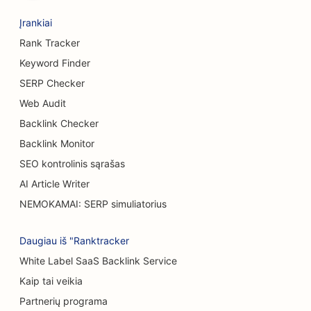
SEO alaus darykloms
Įrankiai
SEO krūtų didinimo paslaugoms
Rank Tracker
SEO švediško stalo restoranams
Keyword Finder
SERP Checker
SEO mėsainių sunkvežimiams
Web Audit
SEO nudegimų chirurgams
Backlink Checker
SEO kavinėms
Backlink Monitor
SEO kontrolinis sąrašas
SEO tortų parduotuvėms
AI Article Writer
Atsitiktinio maitinimo restoranų SEO
NEMOKAMAI: SERP simuliatorius
SEO kilimų ir grindų dangų parduotuvėms
Daugiau iš "Ranktracker
SEO automobilių plovykloms
White Label SaaS Backlink Service
SEO automobilių salonams
Kaip tai veikia
Partnerių programa
Valymo paslaugų SEO