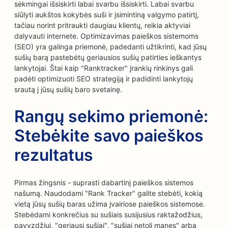
sėkmingai išsiskirti labai svarbu išsiskirti. Labai svarbu
siūlyti aukštos kokybės suši ir įsimintiną valgymo patirtį,
tačiau norint pritraukti daugiau klientų, reikia aktyviai
dalyvauti internete. Optimizavimas paieškos sistemoms
(SEO) yra galinga priemonė, padedanti užtikrinti, kad jūsų
sušių barą pastebėtų geriausios sušių patirties ieškantys
lankytojai. Štai kaip "Ranktracker" įrankių rinkinys gali
padėti optimizuoti SEO strategiją ir padidinti lankytojų
srautą į jūsų sušių baro svetainę.
Rangų sekimo priemonė:
Stebėkite savo paieškos
rezultatus
Pirmas žingsnis - suprasti dabartinį paieškos sistemos
našumą. Naudodami "Rank Tracker" galite stebėti, kokią
vietą jūsų sušių baras užima įvairiose paieškos sistemose.
Stebėdami konkrečius su sušiais susijusius raktažodžius,
pavyzdžiui, "geriausi sušiai", "sušiai netoli manęs" arba