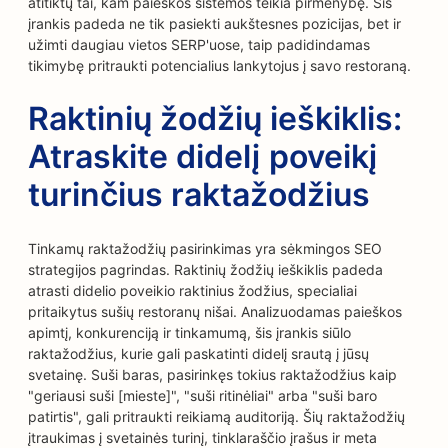
atitiktų tai, kam paieškos sistemos teikia pirmenybę. Šis
įrankis padeda ne tik pasiekti aukštesnes pozicijas, bet ir
užimti daugiau vietos SERP'uose, taip padidindamas
tikimybę pritraukti potencialius lankytojus į savo restoraną.
Raktinių žodžių ieškiklis:
Atraskite didelį poveikį
turinčius raktažodžius
Tinkamų raktažodžių pasirinkimas yra sėkmingos SEO
strategijos pagrindas. Raktinių žodžių ieškiklis padeda
atrasti didelio poveikio raktinius žodžius, specialiai
pritaikytus sušių restoranų nišai. Analizuodamas paieškos
apimtį, konkurenciją ir tinkamumą, šis įrankis siūlo
raktažodžius, kurie gali paskatinti didelį srautą į jūsų
svetainę. Suši baras, pasirinkęs tokius raktažodžius kaip
"geriausi suši [mieste]", "suši ritinėliai" arba "suši baro
patirtis", gali pritraukti reikiamą auditoriją. Šių raktažodžių
įtraukimas į svetainės turinį, tinklaraščio įrašus ir meta