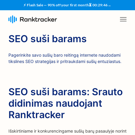
⚡ Flash Sale — 90% off your first month
⏳
00
:
29
:
45
→
SEO suši barams
Pagerinkite savo sušių baro reitingą internete naudodami
tikslines SEO strategijas ir pritraukdami sušių entuziastus.
SEO suši barams: Srauto
didinimas naudojant
Ranktracker
Išskirtiniame ir konkurencingame sušių barų pasaulyje norint