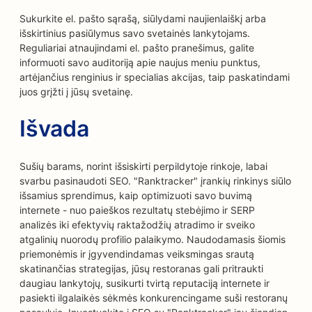
Sukurkite el. pašto sąrašą, siūlydami naujienlaiškį arba
išskirtinius pasiūlymus savo svetainės lankytojams.
Reguliariai atnaujindami el. pašto pranešimus, galite
informuoti savo auditoriją apie naujus meniu punktus,
artėjančius renginius ir specialias akcijas, taip paskatindami
juos grįžti į jūsų svetainę.
Išvada
Sušių barams, norint išsiskirti perpildytoje rinkoje, labai
svarbu pasinaudoti SEO. "Ranktracker" įrankių rinkinys siūlo
išsamius sprendimus, kaip optimizuoti savo buvimą
internete - nuo paieškos rezultatų stebėjimo ir SERP
analizės iki efektyvių raktažodžių atradimo ir sveiko
atgalinių nuorodų profilio palaikymo. Naudodamasis šiomis
priemonėmis ir įgyvendindamas veiksmingas srautą
skatinančias strategijas, jūsų restoranas gali pritraukti
daugiau lankytojų, susikurti tvirtą reputaciją internete ir
pasiekti ilgalaikės sėkmės konkurencingame suši restoranų