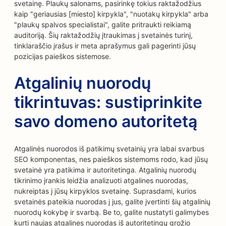
svetainę. Plaukų salonams, pasirinkę tokius raktažodžius
kaip "geriausias [miesto] kirpykla", "nuotakų kirpykla" arba
"plaukų spalvos specialistai", galite pritraukti reikiamą
auditoriją. Šių raktažodžių įtraukimas į svetainės turinį,
tinklaraščio įrašus ir meta aprašymus gali pagerinti jūsų
pozicijas paieškos sistemose.
Atgalinių nuorodų
tikrintuvas: sustiprinkite
savo domeno autoritetą
Atgalinės nuorodos iš patikimų svetainių yra labai svarbus
SEO komponentas, nes paieškos sistemoms rodo, kad jūsų
svetainė yra patikima ir autoritetinga. Atgalinių nuorodų
tikrinimo įrankis leidžia analizuoti atgalines nuorodas,
nukreiptas į jūsų kirpyklos svetainę. Suprasdami, kurios
svetainės pateikia nuorodas į jus, galite įvertinti šių atgalinių
nuorodų kokybę ir svarbą. Be to, galite nustatyti galimybes
kurti naujas atgalines nuorodas iš autoritetingų grožio