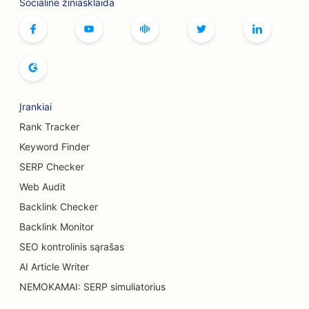
Socialinė žiniasklaida
SEO stalo žaidimų kavinėms
SEO knygynams
SEO duonos kepykloms
SEO alaus darykloms
Įrankiai
SEO krūtų didinimo paslaugoms
Rank Tracker
SEO švediško stalo restoranams
Keyword Finder
SERP Checker
SEO mėsainių sunkvežimiams
Web Audit
SEO nudegimų chirurgams
Backlink Checker
SEO kavinėms
Backlink Monitor
SEO kontrolinis sąrašas
SEO tortų parduotuvėms
AI Article Writer
Atsitiktinio maitinimo restoranų SEO
NEMOKAMAI: SERP simuliatorius
SEO kilimų ir grindų dangų parduotuvėms