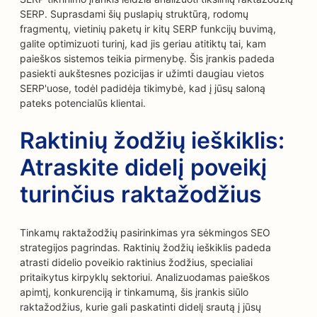
SERP. Suprasdami šių puslapių struktūrą, rodomų
fragmentų, vietinių paketų ir kitų SERP funkcijų buvimą,
galite optimizuoti turinį, kad jis geriau atitiktų tai, kam
paieškos sistemos teikia pirmenybę. Šis įrankis padeda
pasiekti aukštesnes pozicijas ir užimti daugiau vietos
SERP'uose, todėl padidėja tikimybė, kad į jūsų saloną
pateks potencialūs klientai.
Raktinių žodžių ieškiklis:
Atraskite didelį poveikį
turinčius raktažodžius
Tinkamų raktažodžių pasirinkimas yra sėkmingos SEO
strategijos pagrindas. Raktinių žodžių ieškiklis padeda
atrasti didelio poveikio raktinius žodžius, specialiai
pritaikytus kirpyklų sektoriui. Analizuodamas paieškos
apimtį, konkurenciją ir tinkamumą, šis įrankis siūlo
raktažodžius, kurie gali paskatinti didelį srautą į jūsų