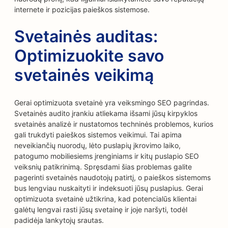
internete ir pozicijas paieškos sistemose.
Svetainės auditas:
Optimizuokite savo
svetainės veikimą
Gerai optimizuota svetainė yra veiksmingo SEO pagrindas.
Svetainės audito įrankiu atliekama išsami jūsų kirpyklos
svetainės analizė ir nustatomos techninės problemos, kurios
gali trukdyti paieškos sistemos veikimui. Tai apima
neveikiančių nuorodų, lėto puslapių įkrovimo laiko,
patogumo mobiliesiems įrenginiams ir kitų puslapio SEO
veiksnių patikrinimą. Spręsdami šias problemas galite
pagerinti svetainės naudotojų patirtį, o paieškos sistemoms
bus lengviau nuskaityti ir indeksuoti jūsų puslapius. Gerai
optimizuota svetainė užtikrina, kad potencialūs klientai
galėtų lengvai rasti jūsų svetainę ir joje naršyti, todėl
padidėja lankytojų srautas.