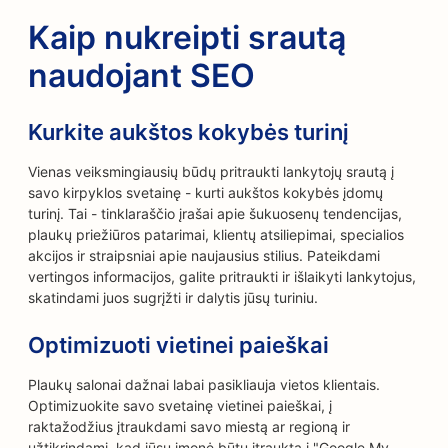
Kaip nukreipti srautą
naudojant SEO
Kurkite aukštos kokybės turinį
Vienas veiksmingiausių būdų pritraukti lankytojų srautą į
savo kirpyklos svetainę - kurti aukštos kokybės įdomų
turinį. Tai - tinklaraščio įrašai apie šukuosenų tendencijas,
plaukų priežiūros patarimai, klientų atsiliepimai, specialios
akcijos ir straipsniai apie naujausius stilius. Pateikdami
vertingos informacijos, galite pritraukti ir išlaikyti lankytojus,
skatindami juos sugrįžti ir dalytis jūsų turiniu.
Optimizuoti vietinei paieškai
Plaukų salonai dažnai labai pasikliauja vietos klientais.
Optimizuokite savo svetainę vietinei paieškai, į
raktažodžius įtraukdami savo miestą ar regioną ir
užtikrindami, kad jūsų įmonė būtų įtraukta į "Google My