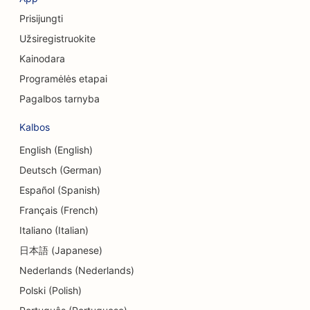
Prisijungti
SEO konsultacinėms įmonėms
Užsiregistruokite
Delis SEO
Kainodara
SEO skolų konsultavimo paslaugoms
Programėlės etapai
Pagalbos tarnyba
Valiutos keitimo paslaugų SEO
Kalbos
Šokių studijų SEO
English (English)
Dermabrazijos paslaugų SEO
Deutsch (German)
SEO optimizavimas vaikų priežiūros centrams
Español (Spanish)
Français (French)
SEO odontologijos klinikoms
Italiano (Italian)
Detalių parduotuvių SEO
日本語 (Japanese)
SEO restoranams
Nederlands (Nederlands)
Polski (Polish)
SEO keksiukų parduotuvėms