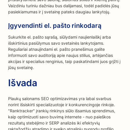
Vaizdiniu turiniu dažniau bus dalijamasi, todėl padidės jūsų
pasiekiamumas ir į svetainę pateks daugiau lankytojų.
Įgyvendinti el. pašto rinkodarą
Sukurkite el. pašto sąrašą, siūlydami naujienlaiškį arba
išskirtinius pasiūlymus savo svetainės lankytojams.
Reguliariai atnaujindami el. pašto pranešimus galite
informuoti savo auditoriją apie naujus stilius, artėjančias
akcijas ir specialius renginius, taip paskatindami juos grįžti į
jūsų svetainę.
Išvada
Plaukų salonams SEO optimizavimas yra labai svarbus
norint išsiskirti specializuotoje ir konkurencingoje rinkoje.
"Ranktracker" įrankių rinkinys siūlo išsamius sprendimus,
kaip optimizuoti savo buvimą internete - nuo paieškos
rezultatų stebėjimo ir SERP analizės iki efektyvių
raktažodžių atradimo ir sveiko atgalinių nuorodų profilio