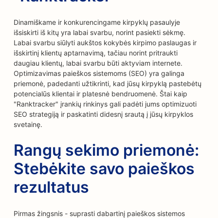
Dinamiškame ir konkurencingame kirpyklų pasaulyje
išsiskirti iš kitų yra labai svarbu, norint pasiekti sėkmę.
Labai svarbu siūlyti aukštos kokybės kirpimo paslaugas ir
išskirtinį klientų aptarnavimą, tačiau norint pritraukti
daugiau klientų, labai svarbu būti aktyviam internete.
Optimizavimas paieškos sistemoms (SEO) yra galinga
priemonė, padedanti užtikrinti, kad jūsų kirpyklą pastebėtų
potencialūs klientai ir platesnė bendruomenė. Štai kaip
"Ranktracker" įrankių rinkinys gali padėti jums optimizuoti
SEO strategiją ir paskatinti didesnį srautą į jūsų kirpyklos
svetainę.
Rangų sekimo priemonė:
Stebėkite savo paieškos
rezultatus
Pirmas žingsnis - suprasti dabartinį paieškos sistemos