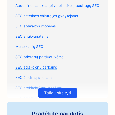
Abdominoplastikos (pilvo plastikos) paslaugų SEO
SEO estetinės chirurgijos gydytojams
SEO apskaitos įmonėms
SEO antikvariatams
Meno klasių SEO
SEO prietaisų parduotuvėms
SEO atrakcionų parkams
SEO žaidimų salonams
SEO architektūros įmonėms
Toliau skaityti
SEO amatininkų kavos skrudintojams
SEO automobilių dalių parduotuvėms
Pradėkite naudotis