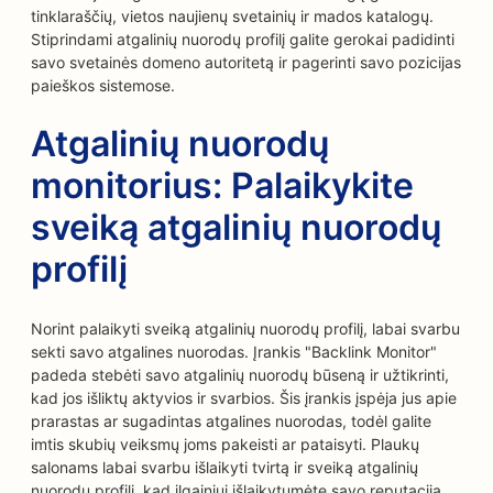
tinklaraščių, vietos naujienų svetainių ir mados katalogų.
Stiprindami atgalinių nuorodų profilį galite gerokai padidinti
savo svetainės domeno autoritetą ir pagerinti savo pozicijas
paieškos sistemose.
Atgalinių nuorodų
monitorius: Palaikykite
sveiką atgalinių nuorodų
profilį
Norint palaikyti sveiką atgalinių nuorodų profilį, labai svarbu
sekti savo atgalines nuorodas. Įrankis "Backlink Monitor"
padeda stebėti savo atgalinių nuorodų būseną ir užtikrinti,
kad jos išliktų aktyvios ir svarbios. Šis įrankis įspėja jus apie
prarastas ar sugadintas atgalines nuorodas, todėl galite
imtis skubių veiksmų joms pakeisti ar pataisyti. Plaukų
salonams labai svarbu išlaikyti tvirtą ir sveiką atgalinių
nuorodų profilį, kad ilgainiui išlaikytumėte savo reputaciją