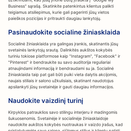
Business" sąrašą. Skatinkite patenkintus klientus palikti
teigiamus atsiliepimus, kurie gali pagerinti jūsų vietos
paieškos pozicijas ir pritraukti daugiau lankytojų.
Pasinaudokite socialine žiniasklaida
Socialinė žiniasklaida yra galingas įrankis, skatinantis jūsų
svetainės lankytojų srautą. Dalinkitės aukštos kokybės
turiniu tokiose platformose kaip "Instagram", "Facebook" ir
"Pinterest" ir bendraukite su savo auditorija reguliariai
atnaujindami informaciją ir bendraudami su ja. Socialinė
žiniasklaida taip pat gali būti puiki vieta dalytis akcijomis,
naujais stiliais ir salono užkulisiais, skatinant naudotojus
apsilankyti jūsų svetainėje ir gauti daugiau informacijos.
Naudokite vaizdinį turinį
Kirpyklos patrauklios savo stilingu interjeru ir madingomis
šukuosenomis. Svetainėje ir socialinėje žiniasklaidoje
naudokite aukštos kokybės nuotraukas ir vaizdo įrašus, kad
pristatytumėte savo saloną, siūlomus stilius ir klientų patirtį.