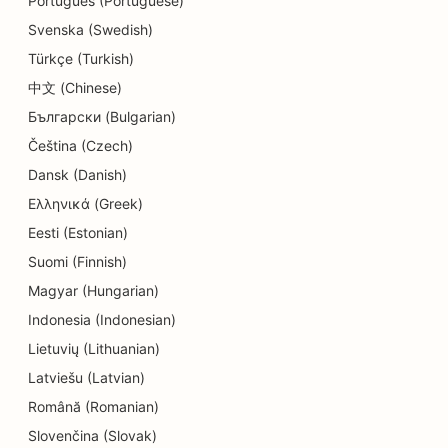
Português (Portuguese)
SEO švietimo ir vaikų priežiūros paslaugoms
Svenska (Swedish)
Türkçe (Turkish)
SEO parduotuvėms, kuriose prekiaujama
keksiukais
中文 (Chinese)
Български (Bulgarian)
SEO elektrikams
Čeština (Czech)
SEO sausoms valykloms
Dansk (Danish)
Ελληνικά (Greek)
SEO elektronikos parduotuvėms
Eesti (Estonian)
SEO inžinerijos įmonėms
Suomi (Finnish)
SEO endodontologams
Magyar (Hungarian)
Indonesia (Indonesian)
SEO pramogoms ir poilsiui
Lietuvių (Lithuanian)
'Escape Rooms' SEO
Latviešu (Latvian)
Etninių restoranų EO
Română (Romanian)
Slovenčina (Slovak)
'Farm-to-Table' restoranų SEO