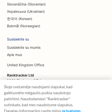
Slovenščina (Slovenian)
SEO veido pakėlimo paslaugoms
Українська (Ukrainian)
한국어 (Korean)
SEO šeimos restoranams
Bokmål (Norwegian)
SEO finansų planuotojams
Susisiekite su
SEO greito maisto restoranams
Susisiekite su mumis
SEO gėlininkams
Apie mus
Restoranų 'Fine Dining' SEO
United Kingdom Office
SEO finansinėms paslaugoms
Ranktracker Ltd
SEO maisto prekybos centrams
144A Clerkenwell Rd
London, EC1R 5DF
Šioje svetainėje naudojami slapukai, kad
Prancūzijos konditerijos parduotuvių SEO
Company No: 08820809
galėtumėte mėgautis puikia naudotojo
felix@ranktracker.com
patirtimi. Naudodamiesi "Ranktracker"
SEO maisto sunkvežimiams
sutinkate, kad mes naudotume slapukus.
SEO baldų parduotuvėms
Daugiau informacijos rasite mūsų
privatumo