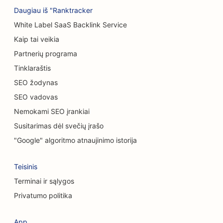
Daugiau iš "Ranktracker
SEO automobilių plovykloms
White Label SaaS Backlink Service
SEO automobilių salonams
Kaip tai veikia
Partnerių programa
Valymo paslaugų SEO
Tinklaraštis
SEO chiropraktikams
SEO žodynas
SEO vadovas
SEO kačių kavinėms
Nemokami SEO įrankiai
Cheminio šveitimo paslaugų SEO
Susitarimas dėl svečių įrašo
SEO drabužių parduotuvėms
"Google" algoritmo atnaujinimo istorija
SEO kaukolės ir veido chirurgams
Teisinis
SEO kavos parduotuvėms
Terminai ir sąlygos
Privatumo politika
SEO kosmetikos chirurgams
SEO kredito unijoms
App