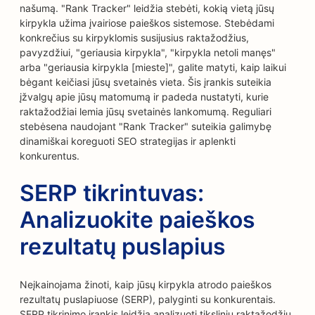
našumą. "Rank Tracker" leidžia stebėti, kokią vietą jūsų
kirpykla užima įvairiose paieškos sistemose. Stebėdami
konkrečius su kirpyklomis susijusius raktažodžius,
pavyzdžiui, "geriausia kirpykla", "kirpykla netoli manęs"
arba "geriausia kirpykla [mieste]", galite matyti, kaip laikui
bėgant keičiasi jūsų svetainės vieta. Šis įrankis suteikia
įžvalgų apie jūsų matomumą ir padeda nustatyti, kurie
raktažodžiai lemia jūsų svetainės lankomumą. Reguliari
stebėsena naudojant "Rank Tracker" suteikia galimybę
dinamiškai koreguoti SEO strategijas ir aplenkti
konkurentus.
SERP tikrintuvas:
Analizuokite paieškos
rezultatų puslapius
Neįkainojama žinoti, kaip jūsų kirpykla atrodo paieškos
rezultatų puslapiuose (SERP), palyginti su konkurentais.
SERP tikrinimo įrankis leidžia analizuoti tikslinių raktažodžių