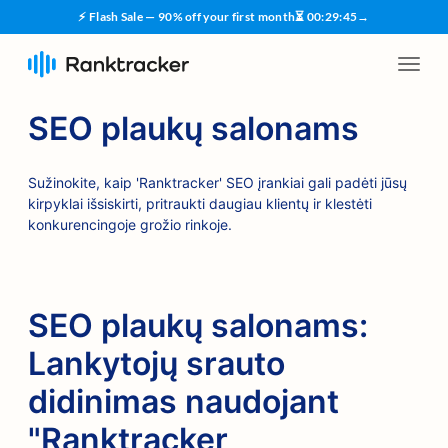
⚡ Flash Sale — 90% off your first month
⏳
00
:
29
:
45
→
SEO plaukų salonams
Sužinokite, kaip 'Ranktracker' SEO įrankiai gali padėti jūsų
kirpyklai išsiskirti, pritraukti daugiau klientų ir klestėti
konkurencingoje grožio rinkoje.
SEO plaukų salonams:
Lankytojų srauto
didinimas naudojant
"Ranktracker