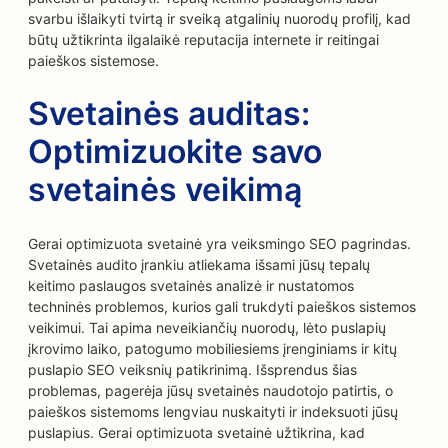
svarbu išlaikyti tvirtą ir sveiką atgalinių nuorodų profilį, kad
būtų užtikrinta ilgalaikė reputacija internete ir reitingai
paieškos sistemose.
Svetainės auditas:
Optimizuokite savo
svetainės veikimą
Gerai optimizuota svetainė yra veiksmingo SEO pagrindas.
Svetainės audito įrankiu atliekama išsami jūsų tepalų
keitimo paslaugos svetainės analizė ir nustatomos
techninės problemos, kurios gali trukdyti paieškos sistemos
veikimui. Tai apima neveikiančių nuorodų, lėto puslapių
įkrovimo laiko, patogumo mobiliesiems įrenginiams ir kitų
puslapio SEO veiksnių patikrinimą. Išsprendus šias
problemas, pagerėja jūsų svetainės naudotojo patirtis, o
paieškos sistemoms lengviau nuskaityti ir indeksuoti jūsų
puslapius. Gerai optimizuota svetainė užtikrina, kad