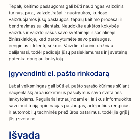
Tepalų keitimo paslaugoms gali būti naudingas vaizdinis
turinys, pvz., vaizdo įrašai ir nuotraukos, kuriose
vaizduojamos jūsų paslaugos, tepalų keitimo procesai ir
bendravimas su klientais. Naudokite aukštos kokybės
vaizdus ir vaizdo įrašus savo svetainėje ir socialinėje
žiniasklaidoje, kad parodytumėte savo paslaugas,
įrenginius ir klientų sėkmę. Vaizdiniu turiniu dažniau
dalijamasi, todėl padidėja jūsų pasiekiamumas ir į svetainę
patenka daugiau lankytojų.
Įgyvendinti el. pašto rinkodarą
Labai veiksmingas gali būti el. pašto sąrašo kūrimas siūlant
naujienlaiškį arba išskirtinius pasiūlymus savo svetainės
lankytojams. Reguliariai atnaujindami el. laiškus informuokite
savo auditoriją apie naujas paslaugas, artėjančius renginius
ir automobilių techninės priežiūros patarimus, todėl jie grįš į
jūsų svetainę.
Išvada