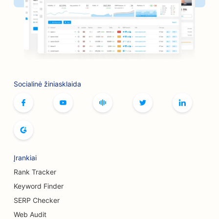
SEO knygynams
SEO kepsninėms
SEO stalo žaidimų kavinėms
SEO botokso ir užpildų paslaugoms
Socialinė žiniasklaida
SEO butikams
SEO duonos kepykloms
SEO boulingo salėms
SEO alaus darykloms
Įrankiai
SEO krūtų didinimo paslaugoms
Rank Tracker
SEO švediško stalo restoranams
Keyword Finder
SERP Checker
SEO mėsainių sunkvežimiams
Web Audit