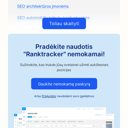
SEO architektūros įmonėms
SEO automobilių kėbulų parduotuvėms
Toliau skaityti
SEO automobilių dalių parduotuvėms
Meno klasių SEO
Pradėkite naudotis
SEO automobilių remonto parduotuvėms
"Ranktracker" nemokamai!
SEO amatininkų kavos skrudintojams
Sužinokite, kas trukdo jūsų svetainei užimti aukštesnes
pozicijas
SEO užstato už obligacijas paslaugoms
Gaukite nemokamą paskyrą
SEO automobilių pramonės įmonėms
Arba
Prisijunkite
naudodami savo įgaliojimus
SEO kepykloms
SEO kirpykloms
SEO bankams