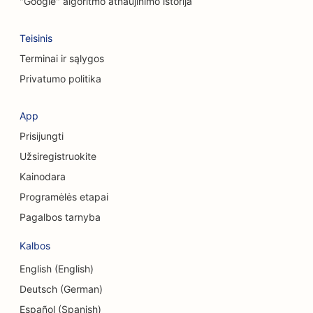
"Google" algoritmo atnaujinimo istorija
SEO konsultacinėms įmonėms
Teisinis
SEO kosmetikos chirurgams
Terminai ir sąlygos
Privatumo politika
SEO drabužių parduotuvėms
Valiutos keitimo paslaugų SEO
App
Prisijungti
SEO kaukolės ir veido chirurgams
Užsiregistruokite
SEO kredito unijoms
Kainodara
SEO keksiukų parduotuvėms
Programėlės etapai
Pagalbos tarnyba
Šokių studijų SEO
Kalbos
SEO optimizavimas vaikų priežiūros centrams
English (English)
SEO skolų konsultavimo paslaugoms
Deutsch (German)
SEO odontologijos klinikoms
Español (Spanish)