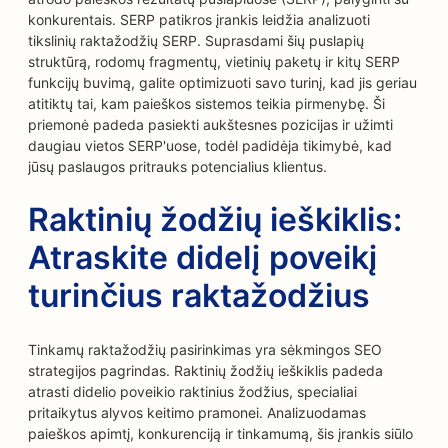
konkurentais. SERP patikros įrankis leidžia analizuoti
tikslinių raktažodžių SERP. Suprasdami šių puslapių
struktūrą, rodomų fragmentų, vietinių paketų ir kitų SERP
funkcijų buvimą, galite optimizuoti savo turinį, kad jis geriau
atitiktų tai, kam paieškos sistemos teikia pirmenybę. Ši
priemonė padeda pasiekti aukštesnes pozicijas ir užimti
daugiau vietos SERP'uose, todėl padidėja tikimybė, kad
jūsų paslaugos pritrauks potencialius klientus.
Raktinių žodžių ieškiklis:
Atraskite didelį poveikį
turinčius raktažodžius
Tinkamų raktažodžių pasirinkimas yra sėkmingos SEO
strategijos pagrindas. Raktinių žodžių ieškiklis padeda
atrasti didelio poveikio raktinius žodžius, specialiai
pritaikytus alyvos keitimo pramonei. Analizuodamas
paieškos apimtį, konkurenciją ir tinkamumą, šis įrankis siūlo