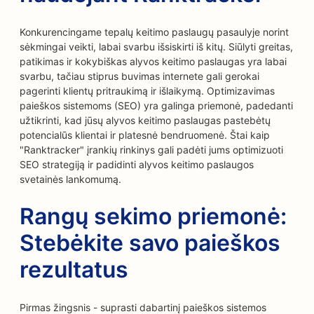
Konkurencingame tepalų keitimo paslaugų pasaulyje norint
sėkmingai veikti, labai svarbu išsiskirti iš kitų. Siūlyti greitas,
patikimas ir kokybiškas alyvos keitimo paslaugas yra labai
svarbu, tačiau stiprus buvimas internete gali gerokai
pagerinti klientų pritraukimą ir išlaikymą. Optimizavimas
paieškos sistemoms (SEO) yra galinga priemonė, padedanti
užtikrinti, kad jūsų alyvos keitimo paslaugas pastebėtų
potencialūs klientai ir platesnė bendruomenė. Štai kaip
"Ranktracker" įrankių rinkinys gali padėti jums optimizuoti
SEO strategiją ir padidinti alyvos keitimo paslaugos
svetainės lankomumą.
Rangų sekimo priemonė:
Stebėkite savo paieškos
rezultatus
Pirmas žingsnis - suprasti dabartinį paieškos sistemos