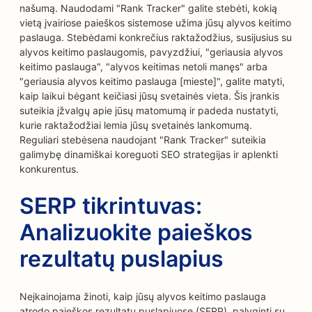
našumą. Naudodami "Rank Tracker" galite stebėti, kokią
vietą įvairiose paieškos sistemose užima jūsų alyvos keitimo
paslauga. Stebėdami konkrečius raktažodžius, susijusius su
alyvos keitimo paslaugomis, pavyzdžiui, "geriausia alyvos
keitimo paslauga", "alyvos keitimas netoli manęs" arba
"geriausia alyvos keitimo paslauga [mieste]", galite matyti,
kaip laikui bėgant keičiasi jūsų svetainės vieta. Šis įrankis
suteikia įžvalgų apie jūsų matomumą ir padeda nustatyti,
kurie raktažodžiai lemia jūsų svetainės lankomumą.
Reguliari stebėsena naudojant "Rank Tracker" suteikia
galimybę dinamiškai koreguoti SEO strategijas ir aplenkti
konkurentus.
SERP tikrintuvas:
Analizuokite paieškos
rezultatų puslapius
Neįkainojama žinoti, kaip jūsų alyvos keitimo paslauga
atrodo paieškos rezultatų puslapiuose (SERP), palyginti su