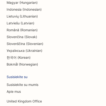
SEO pramogoms ir poilsiui
Magyar (Hungarian)
Indonesia (Indonesian)
SEO inžinerijos įmonėms
Lietuvių (Lithuanian)
Etninių restoranų EO
Latviešu (Latvian)
'Escape Rooms' SEO
Română (Romanian)
Slovenčina (Slovak)
SEO veido pakėlimo paslaugoms
Slovenščina (Slovenian)
SEO šeimos restoranams
Українська (Ukrainian)
한국어 (Korean)
'Farm-to-Table' restoranų SEO
Bokmål (Norwegian)
SEO finansų planuotojams
Susisiekite su
SEO finansinėms paslaugoms
Susisiekite su mumis
Restoranų 'Fine Dining' SEO
Apie mus
SEO greito maisto restoranams
United Kingdom Office
SEO gėlininkams