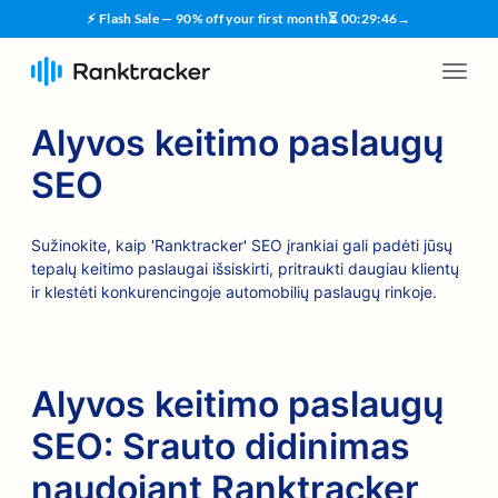
⚡ Flash Sale — 90% off your first month
⏳
00
:
29
:
45
→
Alyvos keitimo paslaugų
SEO
Sužinokite, kaip 'Ranktracker' SEO įrankiai gali padėti jūsų
tepalų keitimo paslaugai išsiskirti, pritraukti daugiau klientų
ir klestėti konkurencingoje automobilių paslaugų rinkoje.
Alyvos keitimo paslaugų
SEO: Srauto didinimas
naudojant Ranktracker