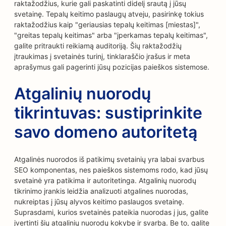
raktažodžius, kurie gali paskatinti didelį srautą į jūsų
svetainę. Tepalų keitimo paslaugų atveju, pasirinkę tokius
raktažodžius kaip "geriausias tepalų keitimas [miestas]",
"greitas tepalų keitimas" arba "įperkamas tepalų keitimas",
galite pritraukti reikiamą auditoriją. Šių raktažodžių
įtraukimas į svetainės turinį, tinklaraščio įrašus ir meta
aprašymus gali pagerinti jūsų pozicijas paieškos sistemose.
Atgalinių nuorodų
tikrintuvas: sustiprinkite
savo domeno autoritetą
Atgalinės nuorodos iš patikimų svetainių yra labai svarbus
SEO komponentas, nes paieškos sistemoms rodo, kad jūsų
svetainė yra patikima ir autoritetinga. Atgalinių nuorodų
tikrinimo įrankis leidžia analizuoti atgalines nuorodas,
nukreiptas į jūsų alyvos keitimo paslaugos svetainę.
Suprasdami, kurios svetainės pateikia nuorodas į jus, galite
įvertinti šių atgalinių nuorodų kokybę ir svarbą. Be to, galite