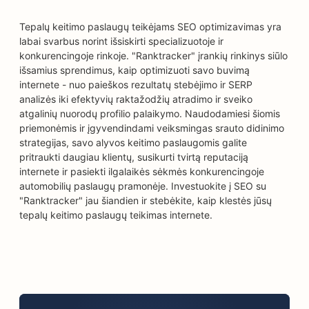
Tepalų keitimo paslaugų teikėjams SEO optimizavimas yra
labai svarbus norint išsiskirti specializuotoje ir
konkurencingoje rinkoje. "Ranktracker" įrankių rinkinys siūlo
išsamius sprendimus, kaip optimizuoti savo buvimą
internete - nuo paieškos rezultatų stebėjimo ir SERP
analizės iki efektyvių raktažodžių atradimo ir sveiko
atgalinių nuorodų profilio palaikymo. Naudodamiesi šiomis
priemonėmis ir įgyvendindami veiksmingas srauto didinimo
strategijas, savo alyvos keitimo paslaugomis galite
pritraukti daugiau klientų, susikurti tvirtą reputaciją
internete ir pasiekti ilgalaikės sėkmės konkurencingoje
automobilių paslaugų pramonėje. Investuokite į SEO su
"Ranktracker" jau šiandien ir stebėkite, kaip klestės jūsų
tepalų keitimo paslaugų teikimas internete.