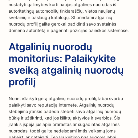
nustatyti galimybes kurti naujas atgalines nuorodas iš
autoritetingų automobilių tinklaraščių, vietos naujienų
svetainių ir paslaugų katalogų. Stiprindami atgalinių
nuorodų profilį galite gerokai padidinti savo svetainės
domeno autoritetą ir pagerinti pozicijas paieškos sistemose.
Atgalinių nuorodų
monitorius: Palaikykite
sveiką atgalinių nuorodų
profilį
Norint išlaikyti gerą atgalinių nuorodų profilį, labai svarbu
palaikyti savo reputaciją internete. Atgalinių nuorodų
stebėjimo įrankis padeda stebėti savo atgalinių nuorodų
būklę ir užtikrinti, kad jos išliktų aktyvios ir svarbios. Šis
įrankis įspėja jus apie prarastas ar sugadintas atgalines
nuorodas, todėl galite nedelsdami imtis veiksmų joms
pakeisti ar pataisyti. Tepalų keitimo paslaugoms labai