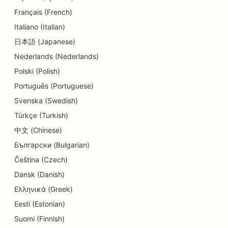
Français (French)
Delis SEO
Italiano (Italian)
SEO restoranams
日本語 (Japanese)
Dermabrazijos paslaugų SEO
Nederlands (Nederlands)
Polski (Polish)
Detalių parduotuvių SEO
Português (Portuguese)
SEO parduotuvėms, kuriose prekiaujama
Svenska (Swedish)
keksiukais
Türkçe (Turkish)
SEO švietimo ir vaikų priežiūros paslaugoms
中文 (Chinese)
Български (Bulgarian)
SEO sausoms valykloms
Čeština (Czech)
SEO elektrikams
Dansk (Danish)
Ελληνικά (Greek)
SEO elektronikos parduotuvėms
Eesti (Estonian)
SEO endodontologams
Suomi (Finnish)