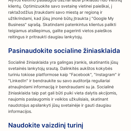
klientų. Optimizuokite savo svetainę vietinei paieškai, į
raktažodžius įtraukdami savo miestą ar regioną ir
užtikrindami, kad jūsų įmonė būtų įtraukta į "Google My
Business" sąrašą. Skatindami patenkintus klientus palikti
teigiamus atsiliepimus, galite pagerinti vietos paieškos
reitingus ir pritraukti daugiau lankytojų.
Pasinaudokite socialine žiniasklaida
Socialinė žiniasklaida yra galingas įrankis, skatinantis jūsų
svetainės lankytojų srautą. Dalinkitės aukštos kokybės
turiniu tokiose platformose kaip "Facebook", "Instagram" ir
"LinkedIn" ir bendraukite su savo auditorija reguliariai
atnaujindami informaciją ir bendraudami su ja. Socialinė
žiniasklaida taip pat gali būti puiki vieta dalytis akcijomis,
naujomis paslaugomis ir veiklos užkulisiais, skatinant
naudotojus apsilankyti jūsų svetainėje ir gauti daugiau
informacijos.
Naudokite vaizdinį turinį