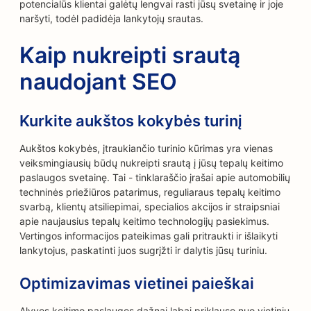
potencialūs klientai galėtų lengvai rasti jūsų svetainę ir joje
naršyti, todėl padidėja lankytojų srautas.
Kaip nukreipti srautą
naudojant SEO
Kurkite aukštos kokybės turinį
Aukštos kokybės, įtraukiančio turinio kūrimas yra vienas
veiksmingiausių būdų nukreipti srautą į jūsų tepalų keitimo
paslaugos svetainę. Tai - tinklaraščio įrašai apie automobilių
techninės priežiūros patarimus, reguliaraus tepalų keitimo
svarbą, klientų atsiliepimai, specialios akcijos ir straipsniai
apie naujausius tepalų keitimo technologijų pasiekimus.
Vertingos informacijos pateikimas gali pritraukti ir išlaikyti
lankytojus, paskatinti juos sugrįžti ir dalytis jūsų turiniu.
Optimizavimas vietinei paieškai
Alyvos keitimo paslaugos dažnai labai priklauso nuo vietinių