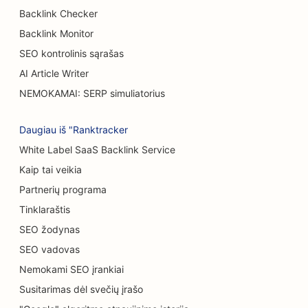
SEO tortų parduotuvėms
Backlink Checker
SEO automobilių salonams
Backlink Monitor
SEO kontrolinis sąrašas
SEO nudegimų chirurgams
AI Article Writer
SEO automobilių plovykloms
NEMOKAMAI: SERP simuliatorius
SEO kavinėms
Daugiau iš "Ranktracker
SEO kilimų ir grindų dangų parduotuvėms
White Label SaaS Backlink Service
Atsitiktinio maitinimo restoranų SEO
Kaip tai veikia
Partnerių programa
Cheminio šveitimo paslaugų SEO
Tinklaraštis
SEO kačių kavinėms
SEO žodynas
SEO vadovas
SEO chiropraktikams
Nemokami SEO įrankiai
Valymo paslaugų SEO
Susitarimas dėl svečių įrašo
SEO kavos parduotuvėms