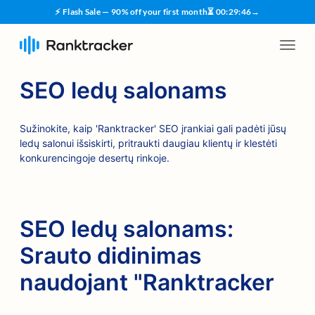
⚡ Flash Sale — 90% off your first month
⏳
00
:
29
:
45
→
SEO ledų salonams
Sužinokite, kaip 'Ranktracker' SEO įrankiai gali padėti jūsų
ledų salonui išsiskirti, pritraukti daugiau klientų ir klestėti
konkurencingoje desertų rinkoje.
SEO ledų salonams:
Srauto didinimas
naudojant "Ranktracker