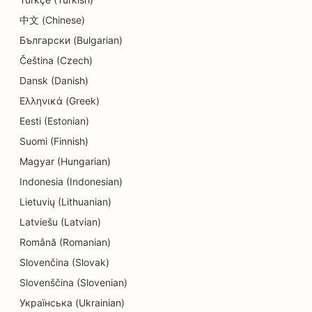
SEO parduotuvėms, kuriose prekiaujama
keksiukais
中文 (Chinese)
Български (Bulgarian)
SEO elektrikams
Čeština (Czech)
SEO sausoms valykloms
Dansk (Danish)
Ελληνικά (Greek)
SEO elektronikos parduotuvėms
Eesti (Estonian)
SEO inžinerijos įmonėms
Suomi (Finnish)
SEO endodontologams
Magyar (Hungarian)
Indonesia (Indonesian)
SEO pramogoms ir poilsiui
Lietuvių (Lithuanian)
'Escape Rooms' SEO
Latviešu (Latvian)
Etninių restoranų EO
Română (Romanian)
Slovenčina (Slovak)
'Farm-to-Table' restoranų SEO
Slovenščina (Slovenian)
SEO veido pakėlimo paslaugoms
Українська (Ukrainian)