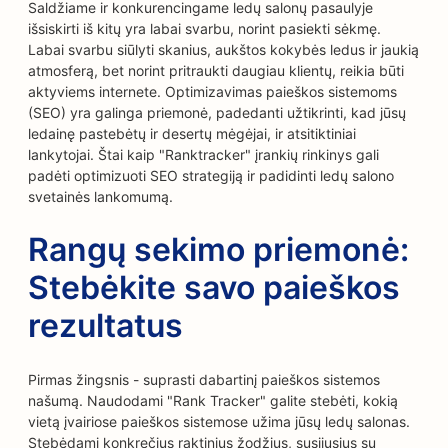
Saldžiame ir konkurencingame ledų salonų pasaulyje
išsiskirti iš kitų yra labai svarbu, norint pasiekti sėkmę.
Labai svarbu siūlyti skanius, aukštos kokybės ledus ir jaukią
atmosferą, bet norint pritraukti daugiau klientų, reikia būti
aktyviems internete. Optimizavimas paieškos sistemoms
(SEO) yra galinga priemonė, padedanti užtikrinti, kad jūsų
ledainę pastebėtų ir desertų mėgėjai, ir atsitiktiniai
lankytojai. Štai kaip "Ranktracker" įrankių rinkinys gali
padėti optimizuoti SEO strategiją ir padidinti ledų salono
svetainės lankomumą.
Rangų sekimo priemonė:
Stebėkite savo paieškos
rezultatus
Pirmas žingsnis - suprasti dabartinį paieškos sistemos
našumą. Naudodami "Rank Tracker" galite stebėti, kokią
vietą įvairiose paieškos sistemose užima jūsų ledų salonas.
Stebėdami konkrečius raktinius žodžius, susijusius su