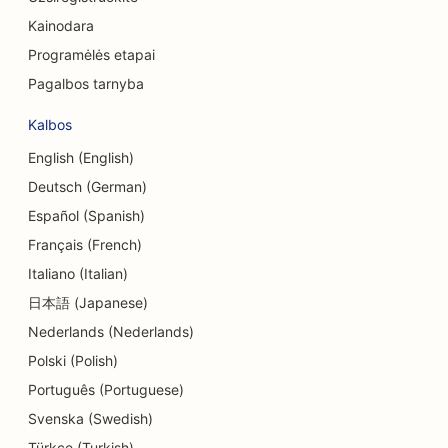
Delis SEO
Kainodara
SEO skolų konsultavimo paslaugoms
Programėlės etapai
Pagalbos tarnyba
Valiutos keitimo paslaugų SEO
Kalbos
Šokių studijų SEO
English (English)
Dermabrazijos paslaugų SEO
Deutsch (German)
SEO optimizavimas vaikų priežiūros centrams
Español (Spanish)
Français (French)
SEO odontologijos klinikoms
Italiano (Italian)
Detalių parduotuvių SEO
日本語 (Japanese)
SEO restoranams
Nederlands (Nederlands)
Polski (Polish)
SEO keksiukų parduotuvėms
Português (Portuguese)
SEO švietimo ir vaikų priežiūros paslaugoms
Svenska (Swedish)
Türkçe (Turkish)