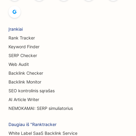
SEO duonos kepykloms
SEO alaus darykloms
Įrankiai
SEO krūtų didinimo paslaugoms
Rank Tracker
SEO švediško stalo restoranams
Keyword Finder
SERP Checker
SEO mėsainių sunkvežimiams
Web Audit
SEO nudegimų chirurgams
Backlink Checker
SEO kavinėms
Backlink Monitor
SEO kontrolinis sąrašas
SEO tortų parduotuvėms
AI Article Writer
Atsitiktinio maitinimo restoranų SEO
NEMOKAMAI: SERP simuliatorius
SEO kilimų ir grindų dangų parduotuvėms
Daugiau iš "Ranktracker
SEO automobilių plovykloms
White Label SaaS Backlink Service