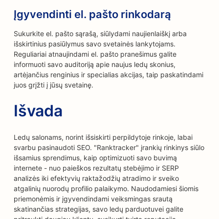
Įgyvendinti el. pašto rinkodarą
Sukurkite el. pašto sąrašą, siūlydami naujienlaiškį arba
išskirtinius pasiūlymus savo svetainės lankytojams.
Reguliariai atnaujindami el. pašto pranešimus galite
informuoti savo auditoriją apie naujus ledų skonius,
artėjančius renginius ir specialias akcijas, taip paskatindami
juos grįžti į jūsų svetainę.
Išvada
Ledų salonams, norint išsiskirti perpildytoje rinkoje, labai
svarbu pasinaudoti SEO. "Ranktracker" įrankių rinkinys siūlo
išsamius sprendimus, kaip optimizuoti savo buvimą
internete - nuo paieškos rezultatų stebėjimo ir SERP
analizės iki efektyvių raktažodžių atradimo ir sveiko
atgalinių nuorodų profilio palaikymo. Naudodamiesi šiomis
priemonėmis ir įgyvendindami veiksmingas srautą
skatinančias strategijas, savo ledų parduotuvei galite