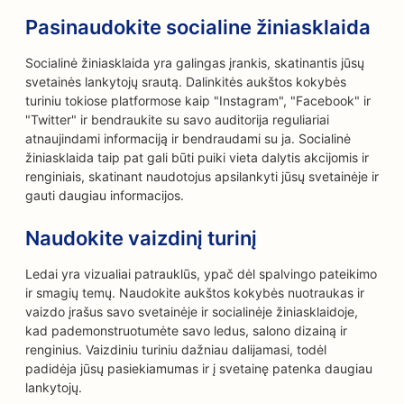
Pasinaudokite socialine žiniasklaida
Socialinė žiniasklaida yra galingas įrankis, skatinantis jūsų
svetainės lankytojų srautą. Dalinkitės aukštos kokybės
turiniu tokiose platformose kaip "Instagram", "Facebook" ir
"Twitter" ir bendraukite su savo auditorija reguliariai
atnaujindami informaciją ir bendraudami su ja. Socialinė
žiniasklaida taip pat gali būti puiki vieta dalytis akcijomis ir
renginiais, skatinant naudotojus apsilankyti jūsų svetainėje ir
gauti daugiau informacijos.
Naudokite vaizdinį turinį
Ledai yra vizualiai patrauklūs, ypač dėl spalvingo pateikimo
ir smagių temų. Naudokite aukštos kokybės nuotraukas ir
vaizdo įrašus savo svetainėje ir socialinėje žiniasklaidoje,
kad pademonstruotumėte savo ledus, salono dizainą ir
renginius. Vaizdiniu turiniu dažniau dalijamasi, todėl
padidėja jūsų pasiekiamumas ir į svetainę patenka daugiau
lankytojų.