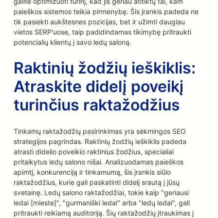
galite optimizuoti turinį, kad jis geriau atitiktų tai, kam
paieškos sistemos teikia pirmenybę. Šis įrankis padeda ne
tik pasiekti aukštesnes pozicijas, bet ir užimti daugiau
vietos SERP'uose, taip padidindamas tikimybę pritraukti
potencialių klientų į savo ledų saloną.
Raktinių žodžių ieškiklis:
Atraskite didelį poveikį
turinčius raktažodžius
Tinkamų raktažodžių pasirinkimas yra sėkmingos SEO
strategijos pagrindas. Raktinių žodžių ieškiklis padeda
atrasti didelio poveikio raktinius žodžius, specialiai
pritaikytus ledų salono nišai. Analizuodamas paieškos
apimtį, konkurenciją ir tinkamumą, šis įrankis siūlo
raktažodžius, kurie gali paskatinti didelį srautą į jūsų
svetainę. Ledų salono raktažodžiai, tokie kaip "geriausi
ledai [mieste]", "gurmaniški ledai" arba "ledų ledai", gali
pritraukti reikiamą auditoriją. Šių raktažodžių įtraukimas į