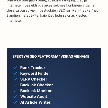
pritraukti daugiau klientų, susikurti tvirtą reputaciją
internete ir pasiekti ilgalaikės sėkmės konkurencingame
desertų pasaulyje. Investuokite į SEO su "Ranktracker" jau
šiandien ir stebėkite, kaip jūsų ledų salonas klestės
internete.
EFEKTYVI SEO PLATFORMA "VISKAS VIENAME
Rank Tracker
Keyword Finder
SERP Checker
Backlink Checker
Backlink Monitor
Website Audit
AI Article Writer