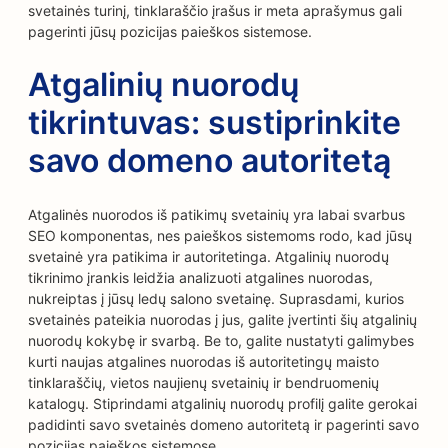
svetainės turinį, tinklaraščio įrašus ir meta aprašymus gali
pagerinti jūsų pozicijas paieškos sistemose.
Atgalinių nuorodų
tikrintuvas: sustiprinkite
savo domeno autoritetą
Atgalinės nuorodos iš patikimų svetainių yra labai svarbus
SEO komponentas, nes paieškos sistemoms rodo, kad jūsų
svetainė yra patikima ir autoritetinga. Atgalinių nuorodų
tikrinimo įrankis leidžia analizuoti atgalines nuorodas,
nukreiptas į jūsų ledų salono svetainę. Suprasdami, kurios
svetainės pateikia nuorodas į jus, galite įvertinti šių atgalinių
nuorodų kokybę ir svarbą. Be to, galite nustatyti galimybes
kurti naujas atgalines nuorodas iš autoritetingų maisto
tinklaraščių, vietos naujienų svetainių ir bendruomenių
katalogų. Stiprindami atgalinių nuorodų profilį galite gerokai
padidinti savo svetainės domeno autoritetą ir pagerinti savo
pozicijas paieškos sistemose.