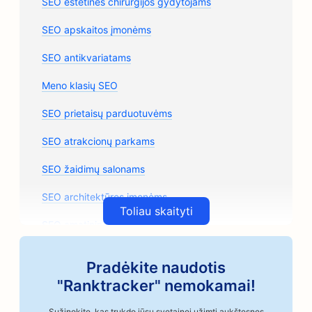
SEO estetinės chirurgijos gydytojams
SEO apskaitos įmonėms
SEO antikvariatams
Meno klasių SEO
SEO prietaisų parduotuvėms
SEO atrakcionų parkams
SEO žaidimų salonams
SEO architektūros įmonėms
Toliau skaityti
SEO amatininkų kavos skrudintojams
SEO automobilių dalių parduotuvėms
Pradėkite naudotis
SEO automobilių remonto parduotuvėms
"Ranktracker" nemokamai!
SEO automobilių kėbulų parduotuvėms
Sužinokite, kas trukdo jūsų svetainei užimti aukštesnes