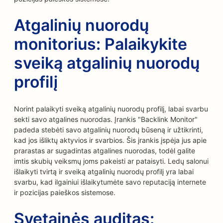
Atgalinių nuorodų
monitorius: Palaikykite
sveiką atgalinių nuorodų
profilį
Norint palaikyti sveiką atgalinių nuorodų profilį, labai svarbu
sekti savo atgalines nuorodas. Įrankis "Backlink Monitor"
padeda stebėti savo atgalinių nuorodų būseną ir užtikrinti,
kad jos išliktų aktyvios ir svarbios. Šis įrankis įspėja jus apie
prarastas ar sugadintas atgalines nuorodas, todėl galite
imtis skubių veiksmų joms pakeisti ar pataisyti. Ledų salonui
išlaikyti tvirtą ir sveiką atgalinių nuorodų profilį yra labai
svarbu, kad ilgainiui išlaikytumėte savo reputaciją internete
ir pozicijas paieškos sistemose.
Svetainės auditas: