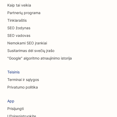
SEO automobilių salonams
Kaip tai veikia
Partnerių programa
Valymo paslaugų SEO
Tinklaraštis
SEO chiropraktikams
SEO žodynas
SEO vadovas
SEO kačių kavinėms
Nemokami SEO įrankiai
Cheminio šveitimo paslaugų SEO
Susitarimas dėl svečių įrašo
SEO drabužių parduotuvėms
"Google" algoritmo atnaujinimo istorija
SEO kaukolės ir veido chirurgams
Teisinis
SEO kavos parduotuvėms
Terminai ir sąlygos
Privatumo politika
SEO kosmetikos chirurgams
SEO kredito unijoms
App
Prisijungti
SEO konsultacinėms įmonėms
Užsiregistruokite