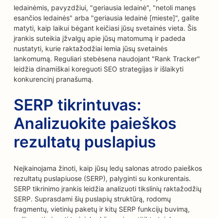
ledainėmis, pavyzdžiui, "geriausia ledainė", "netoli manęs
esančios ledainės" arba "geriausia ledainė [mieste]", galite
matyti, kaip laikui bėgant keičiasi jūsų svetainės vieta. Šis
įrankis suteikia įžvalgų apie jūsų matomumą ir padeda
nustatyti, kurie raktažodžiai lemia jūsų svetainės
lankomumą. Reguliari stebėsena naudojant "Rank Tracker"
leidžia dinamiškai koreguoti SEO strategijas ir išlaikyti
konkurencinį pranašumą.
SERP tikrintuvas:
Analizuokite paieškos
rezultatų puslapius
Neįkainojama žinoti, kaip jūsų ledų salonas atrodo paieškos
rezultatų puslapiuose (SERP), palyginti su konkurentais.
SERP tikrinimo įrankis leidžia analizuoti tikslinių raktažodžių
SERP. Suprasdami šių puslapių struktūrą, rodomų
fragmentų, vietinių paketų ir kitų SERP funkcijų buvimą,