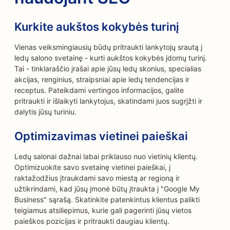
Kurkite aukštos kokybės turinį
Vienas veiksmingiausių būdų pritraukti lankytojų srautą į
ledų salono svetainę - kurti aukštos kokybės įdomų turinį.
Tai - tinklaraščio įrašai apie jūsų ledų skonius, specialias
akcijas, renginius, straipsniai apie ledų tendencijas ir
receptus. Pateikdami vertingos informacijos, galite
pritraukti ir išlaikyti lankytojus, skatindami juos sugrįžti ir
dalytis jūsų turiniu.
Optimizavimas vietinei paieškai
Ledų salonai dažnai labai priklauso nuo vietinių klientų.
Optimizuokite savo svetainę vietinei paieškai, į
raktažodžius įtraukdami savo miestą ar regioną ir
užtikrindami, kad jūsų įmonė būtų įtraukta į "Google My
Business" sąrašą. Skatinkite patenkintus klientus palikti
teigiamus atsiliepimus, kurie gali pagerinti jūsų vietos
paieškos pozicijas ir pritraukti daugiau klientų.