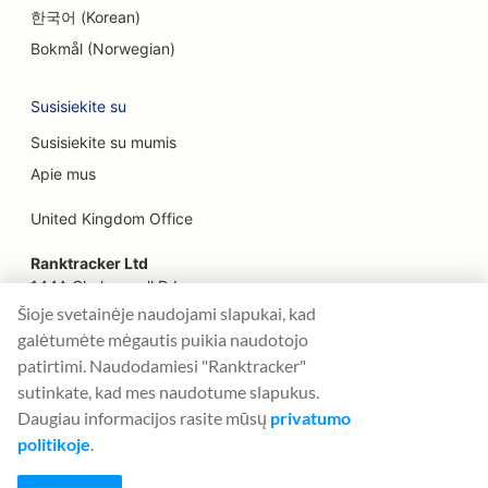
한국어 (Korean)
SEO šeimos restoranams
Bokmål (Norwegian)
SEO finansų planuotojams
Susisiekite su
SEO greito maisto restoranams
Susisiekite su mumis
SEO gėlininkams
Apie mus
Restoranų 'Fine Dining' SEO
United Kingdom Office
SEO finansinėms paslaugoms
Ranktracker Ltd
SEO maisto prekybos centrams
144A Clerkenwell Rd
London, EC1R 5DF
Šioje svetainėje naudojami slapukai, kad
Prancūzijos konditerijos parduotuvių SEO
Company No: 08820809
galėtumėte mėgautis puikia naudotojo
felix@ranktracker.com
patirtimi. Naudodamiesi "Ranktracker"
SEO maisto sunkvežimiams
sutinkate, kad mes naudotume slapukus.
SEO baldų parduotuvėms
Daugiau informacijos rasite mūsų
privatumo
politikoje
.
2015 -
2026
© Ranktracker. All Rights Reserved.
SEO šaldyto jogurto parduotuvėms