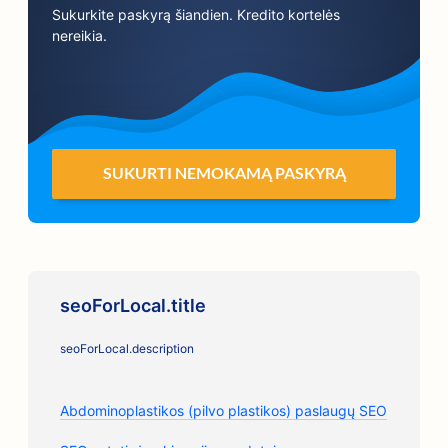
Sukurkite paskyrą šiandien. Kredito kortelės
nereikia.
SUKURTI NEMOKAMĄ PASKYRĄ
seoForLocal.title
seoForLocal.description
Abdominoplastikos (pilvo plastikos) paslaugų SEO