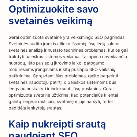
Optimizuokite savo
svetainės veikimą
Gerai optimizuota svetainė yra veiksmingo SEO pagrindas.
Svetainės audito įrankis atlieka išsamią jūsų ledų salono
svetainės analizę ir nustato technines problemas, kurios gali
trukdyti paieškos sistemos veikimui. Tai apima neveikiančių
nuorodų, lėto puslapių įkrovimo laiko, patogumo
mobiliesiems įrenginiams ir kitų puslapio SEO veiksnių
patikrinimą. Spręsdami šias problemas, galite pagerinti
svetainės naudotojų patirtį, o paieškos sistemoms bus
lengviau nuskaityti ir indeksuoti jūsų puslapius. Gerai
optimizuota svetainė užtikrina, kad potencialūs klientai
galėtų lengvai rasti jūsų svetainę ir joje naršyti, todėl
padidėja lankytojų srautas.
Kaip nukreipti srautą
naudojant SEO