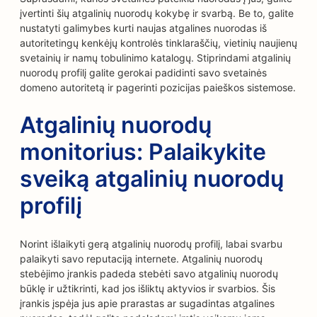
įvertinti šių atgalinių nuorodų kokybę ir svarbą. Be to, galite
nustatyti galimybes kurti naujas atgalines nuorodas iš
autoritetingų kenkėjų kontrolės tinklaraščių, vietinių naujienų
svetainių ir namų tobulinimo katalogų. Stiprindami atgalinių
nuorodų profilį galite gerokai padidinti savo svetainės
domeno autoritetą ir pagerinti pozicijas paieškos sistemose.
Atgalinių nuorodų
monitorius: Palaikykite
sveiką atgalinių nuorodų
profilį
Norint išlaikyti gerą atgalinių nuorodų profilį, labai svarbu
palaikyti savo reputaciją internete. Atgalinių nuorodų
stebėjimo įrankis padeda stebėti savo atgalinių nuorodų
būklę ir užtikrinti, kad jos išliktų aktyvios ir svarbios. Šis
įrankis įspėja jus apie prarastas ar sugadintas atgalines