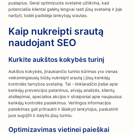
puslapius. Gerai optimizuota svetainė užtikrina, kad
potencialūs klientai galėtų lengvai rasti jūsų svetainę ir joje
naršyti, todėl padidėja lankytojų srautas.
Kaip nukreipti srautą
naudojant SEO
Kurkite aukštos kokybės turinį
Aukštos kokybės, įtraukiančio turinio kūrimas yra vienas
veiksmingiausių būdų nukreipti srautą į jūsų kenkėjų
kontrolės tarnybos svetainę. Tai - tinklaraščio įrašai apie
kenkėjų prevencijos patarimus, atvejų analizės, klientų
atsiliepimai, specialios akcijos ir straipsniai apie naujausius
kenkėjų kontrolės pasiekimus. Vertingos informacijos
pateikimas gali pritraukti ir išlaikyti lankytojus, paskatinti
juos sugrįžti ir dalytis jūsų turiniu.
Optimizavimas vietinei paieškai