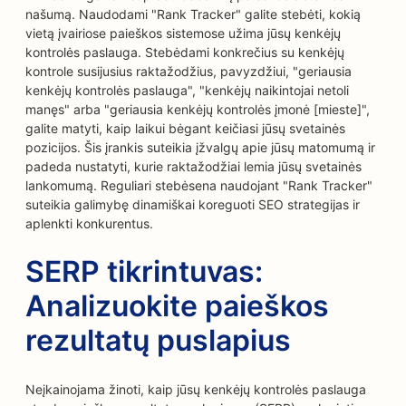
našumą. Naudodami "Rank Tracker" galite stebėti, kokią
vietą įvairiose paieškos sistemose užima jūsų kenkėjų
kontrolės paslauga. Stebėdami konkrečius su kenkėjų
kontrole susijusius raktažodžius, pavyzdžiui, "geriausia
kenkėjų kontrolės paslauga", "kenkėjų naikintojai netoli
manęs" arba "geriausia kenkėjų kontrolės įmonė [mieste]",
galite matyti, kaip laikui bėgant keičiasi jūsų svetainės
pozicijos. Šis įrankis suteikia įžvalgų apie jūsų matomumą ir
padeda nustatyti, kurie raktažodžiai lemia jūsų svetainės
lankomumą. Reguliari stebėsena naudojant "Rank Tracker"
suteikia galimybę dinamiškai koreguoti SEO strategijas ir
aplenkti konkurentus.
SERP tikrintuvas:
Analizuokite paieškos
rezultatų puslapius
Neįkainojama žinoti, kaip jūsų kenkėjų kontrolės paslauga