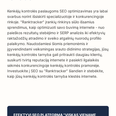
Kenkėjų kontrolės paslaugoms SEO optimizavimas yra labai
svarbus norint išsiskirti specializuotoje ir konkurencingoje
rinkoje. "Ranktracker" įrankių rinkinys siūlo išsamius
sprendimus, kaip optimizuoti savo buvimą internete - nuo
paieškos rezultatų stebėjimo ir SERP analizės iki efektyvių
raktažodžių atradimo ir sveiko atgalinių nuorodų profilio
palaikymo. Naudodamiesi šiomis priemonėmis ir
įgyvendindami veiksmingas srauto didinimo strategijas, jūsų
kenkėjų kontrolės tarnyba gali pritraukti daugiau klientų,
susikurti tvirtą reputaciją internete ir pasiekti ilgalaikės
sėkmės konkurencingoje kenkėjų kontrolės pramonėje.
Investuokite į SEO su "Ranktracker" šiandien ir stebėkite,
kaip jūsų kenkėjų kontrolės tarnyba klestės internete.
EFEKTYVI SEO PLATFORMA "VISKAS VIENAME