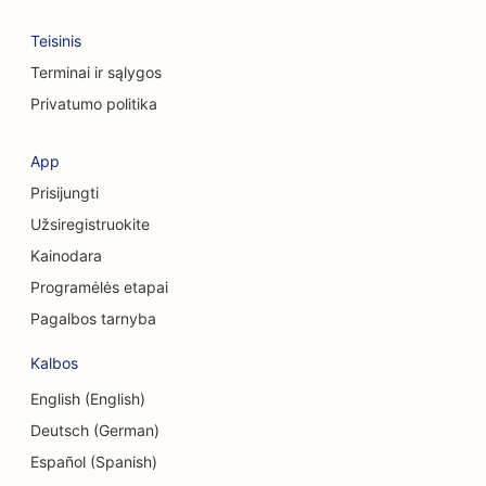
SEO kaukolės ir veido chirurgams
Teisinis
SEO konsultacinėms įmonėms
Terminai ir sąlygos
Privatumo politika
SEO kavos parduotuvėms
SEO kredito unijoms
App
Prisijungti
SEO drabužių parduotuvėms
Užsiregistruokite
SEO keksiukų parduotuvėms
Kainodara
Valiutos keitimo paslaugų SEO
Programėlės etapai
Pagalbos tarnyba
Šokių studijų SEO
Kalbos
SEO optimizavimas vaikų priežiūros centrams
English (English)
SEO skolų konsultavimo paslaugoms
Deutsch (German)
Delis SEO
Español (Spanish)