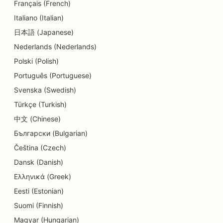
Français (French)
SEO odontologijos klinikoms
Italiano (Italian)
Dermabrazijos paslaugų SEO
日本語 (Japanese)
Detalių parduotuvių SEO
Nederlands (Nederlands)
Polski (Polish)
SEO parduotuvėms, kuriose prekiaujama
Português (Portuguese)
keksiukais
Svenska (Swedish)
SEO restoranams
Türkçe (Turkish)
SEO sausoms valykloms
中文 (Chinese)
Български (Bulgarian)
SEO švietimo ir vaikų priežiūros paslaugoms
Čeština (Czech)
SEO elektrikams
Dansk (Danish)
Ελληνικά (Greek)
SEO elektronikos parduotuvėms
Eesti (Estonian)
SEO endodontologams
Suomi (Finnish)
SEO inžinerijos įmonėms
Magyar (Hungarian)