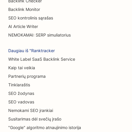
Backlink Checker
SEO nudegimų chirurgams
Backlink Monitor
SEO kontrolinis sąrašas
SEO automobilių salonams
AI Article Writer
SEO tortų parduotuvėms
NEMOKAMAI: SERP simuliatorius
SEO automobilių plovykloms
Daugiau iš "Ranktracker
SEO kilimų ir grindų dangų parduotuvėms
White Label SaaS Backlink Service
Atsitiktinio maitinimo restoranų SEO
Kaip tai veikia
Partnerių programa
SEO kačių kavinėms
Tinklaraštis
SEO chiropraktikams
SEO žodynas
SEO vadovas
Cheminio šveitimo paslaugų SEO
Nemokami SEO įrankiai
Valymo paslaugų SEO
Susitarimas dėl svečių įrašo
SEO kosmetikos chirurgams
"Google" algoritmo atnaujinimo istorija