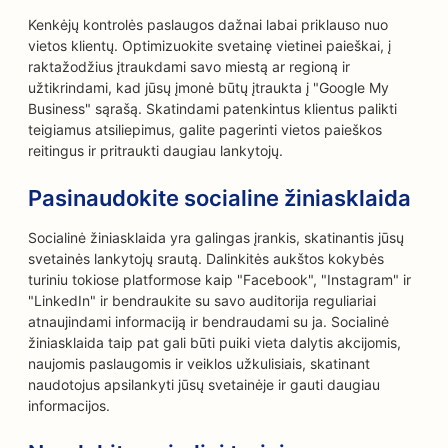
Kenkėjų kontrolės paslaugos dažnai labai priklauso nuo
vietos klientų. Optimizuokite svetainę vietinei paieškai, į
raktažodžius įtraukdami savo miestą ar regioną ir
užtikrindami, kad jūsų įmonė būtų įtraukta į "Google My
Business" sąrašą. Skatindami patenkintus klientus palikti
teigiamus atsiliepimus, galite pagerinti vietos paieškos
reitingus ir pritraukti daugiau lankytojų.
Pasinaudokite socialine žiniasklaida
Socialinė žiniasklaida yra galingas įrankis, skatinantis jūsų
svetainės lankytojų srautą. Dalinkitės aukštos kokybės
turiniu tokiose platformose kaip "Facebook", "Instagram" ir
"LinkedIn" ir bendraukite su savo auditorija reguliariai
atnaujindami informaciją ir bendraudami su ja. Socialinė
žiniasklaida taip pat gali būti puiki vieta dalytis akcijomis,
naujomis paslaugomis ir veiklos užkulisiais, skatinant
naudotojus apsilankyti jūsų svetainėje ir gauti daugiau
informacijos.