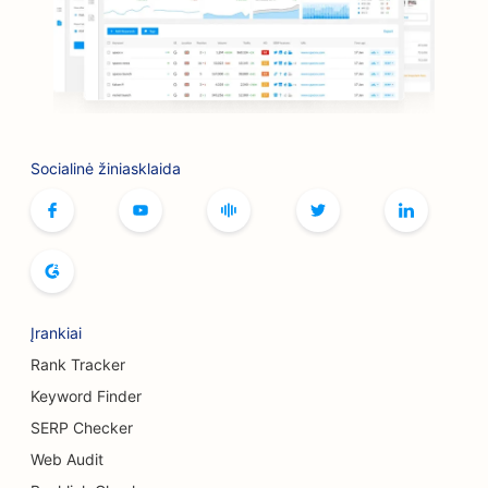
SEO kepsninėms
SEO knygynams
SEO botokso ir užpildų paslaugoms
Socialinė žiniasklaida
SEO boulingo salėms
SEO duonos kepykloms
SEO butikams
SEO švediško stalo restoranams
Įrankiai
SEO krūtų didinimo paslaugoms
Rank Tracker
SEO alaus darykloms
Keyword Finder
SERP Checker
SEO mėsainių sunkvežimiams
Web Audit
SEO kavinėms