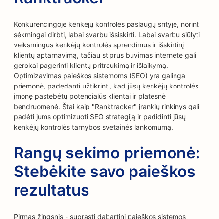
Konkurencingoje kenkėjų kontrolės paslaugų srityje, norint
sėkmingai dirbti, labai svarbu išsiskirti. Labai svarbu siūlyti
veiksmingus kenkėjų kontrolės sprendimus ir išskirtinį
klientų aptarnavimą, tačiau stiprus buvimas internete gali
gerokai pagerinti klientų pritraukimą ir išlaikymą.
Optimizavimas paieškos sistemoms (SEO) yra galinga
priemonė, padedanti užtikrinti, kad jūsų kenkėjų kontrolės
įmonę pastebėtų potencialūs klientai ir platesnė
bendruomenė. Štai kaip "Ranktracker" įrankių rinkinys gali
padėti jums optimizuoti SEO strategiją ir padidinti jūsų
kenkėjų kontrolės tarnybos svetainės lankomumą.
Rangų sekimo priemonė:
Stebėkite savo paieškos
rezultatus
Pirmas žingsnis - suprasti dabartinį paieškos sistemos