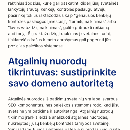
raktinius žodžius, kurie gali paskatinti didelį jūsų svetainės
lankytojų srautą. Kenkėjų kontrolės paslaugų atveju,
pasirinkę tokius raktažodžius kaip "geriausios kenkėjų
kontrolės paslaugos [miestas]", "termitų naikinimas" arba
"lovos vabzdžių naikinimas", galite pritraukti reikiamą
auditoriją. Šių raktažodžių įtraukimas į svetainės turinį,
tinklaraščio įrašus ir meta aprašymus gali pagerinti jūsų
pozicijas paieškos sistemose.
Atgalinių nuorodų
tikrintuvas: sustiprinkite
savo domeno autoritetą
Atgalinės nuorodos iš patikimų svetainių yra labai svarbus
SEO komponentas, nes paieškos sistemoms rodo, kad jūsų
svetainė yra patikima ir autoritetinga. Atgalinių nuorodų
tikrinimo įrankis leidžia analizuoti atgalines nuorodas,
nukreiptas į jūsų kenkėjų kontrolės tarnybos svetainę.
Suprasdami, kurios svetainės pateikia nuorodas į jus, galite