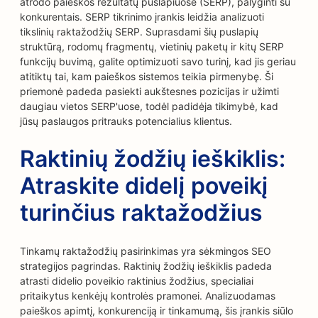
atrodo paieškos rezultatų puslapiuose (SERP), palyginti su
konkurentais. SERP tikrinimo įrankis leidžia analizuoti
tikslinių raktažodžių SERP. Suprasdami šių puslapių
struktūrą, rodomų fragmentų, vietinių paketų ir kitų SERP
funkcijų buvimą, galite optimizuoti savo turinį, kad jis geriau
atitiktų tai, kam paieškos sistemos teikia pirmenybę. Ši
priemonė padeda pasiekti aukštesnes pozicijas ir užimti
daugiau vietos SERP'uose, todėl padidėja tikimybė, kad
jūsų paslaugos pritrauks potencialius klientus.
Raktinių žodžių ieškiklis:
Atraskite didelį poveikį
turinčius raktažodžius
Tinkamų raktažodžių pasirinkimas yra sėkmingos SEO
strategijos pagrindas. Raktinių žodžių ieškiklis padeda
atrasti didelio poveikio raktinius žodžius, specialiai
pritaikytus kenkėjų kontrolės pramonei. Analizuodamas
paieškos apimtį, konkurenciją ir tinkamumą, šis įrankis siūlo