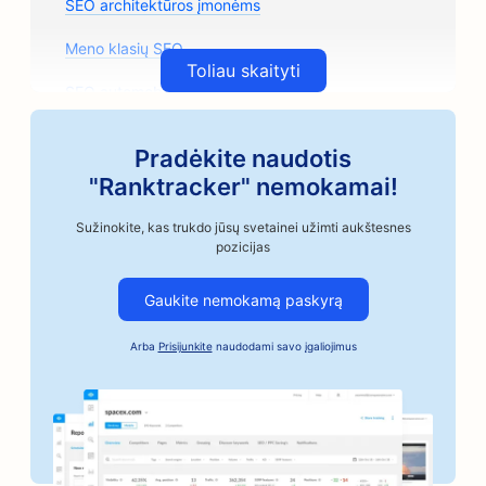
SEO architektūros įmonėms
Meno klasių SEO
Toliau skaityti
SEO automobilių dalių parduotuvėms
SEO automobilių kėbulų parduotuvėms
Pradėkite naudotis
SEO automobilių remonto parduotuvėms
"Ranktracker" nemokamai!
SEO automobilių pramonės įmonėms
Sužinokite, kas trukdo jūsų svetainei užimti aukštesnes
pozicijas
SEO amatininkų kavos skrudintojams
Gaukite nemokamą paskyrą
SEO užstato už obligacijas paslaugoms
Arba
Prisijunkite
naudodami savo įgaliojimus
SEO kepykloms
SEO bankams
SEO kirpykloms
SEO stalo žaidimų kavinėms