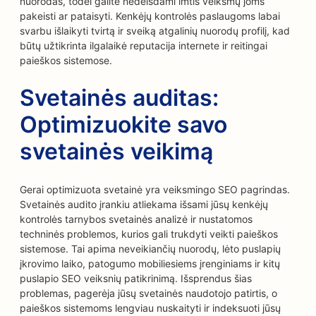
nuorodas, todėl galite nedelsdami imtis veiksmų joms
pakeisti ar pataisyti. Kenkėjų kontrolės paslaugoms labai
svarbu išlaikyti tvirtą ir sveiką atgalinių nuorodų profilį, kad
būtų užtikrinta ilgalaikė reputacija internete ir reitingai
paieškos sistemose.
Svetainės auditas:
Optimizuokite savo
svetainės veikimą
Gerai optimizuota svetainė yra veiksmingo SEO pagrindas.
Svetainės audito įrankiu atliekama išsami jūsų kenkėjų
kontrolės tarnybos svetainės analizė ir nustatomos
techninės problemos, kurios gali trukdyti veikti paieškos
sistemose. Tai apima neveikiančių nuorodų, lėto puslapių
įkrovimo laiko, patogumo mobiliesiems įrenginiams ir kitų
puslapio SEO veiksnių patikrinimą. Išsprendus šias
problemas, pagerėja jūsų svetainės naudotojo patirtis, o
paieškos sistemoms lengviau nuskaityti ir indeksuoti jūsų