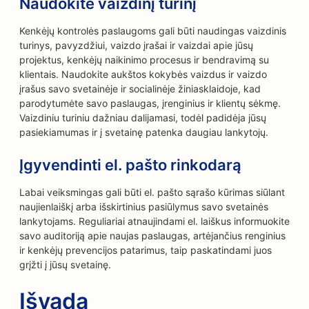
Naudokite vaizdinį turinį
Kenkėjų kontrolės paslaugoms gali būti naudingas vaizdinis
turinys, pavyzdžiui, vaizdo įrašai ir vaizdai apie jūsų
projektus, kenkėjų naikinimo procesus ir bendravimą su
klientais. Naudokite aukštos kokybės vaizdus ir vaizdo
įrašus savo svetainėje ir socialinėje žiniasklaidoje, kad
parodytumėte savo paslaugas, įrenginius ir klientų sėkmę.
Vaizdiniu turiniu dažniau dalijamasi, todėl padidėja jūsų
pasiekiamumas ir į svetainę patenka daugiau lankytojų.
Įgyvendinti el. pašto rinkodarą
Labai veiksmingas gali būti el. pašto sąrašo kūrimas siūlant
naujienlaiškį arba išskirtinius pasiūlymus savo svetainės
lankytojams. Reguliariai atnaujindami el. laiškus informuokite
savo auditoriją apie naujas paslaugas, artėjančius renginius
ir kenkėjų prevencijos patarimus, taip paskatindami juos
grįžti į jūsų svetainę.
Išvada