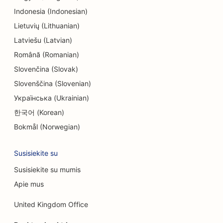
Indonesia (Indonesian)
SEO pramogoms ir poilsiui
Lietuvių (Lithuanian)
'Escape Rooms' SEO
Latviešu (Latvian)
Etninių restoranų EO
Română (Romanian)
Slovenčina (Slovak)
SEO veido pakėlimo paslaugoms
Slovenščina (Slovenian)
'Farm-to-Table' restoranų SEO
Українська (Ukrainian)
한국어 (Korean)
SEO šeimos restoranams
Bokmål (Norwegian)
SEO greito maisto restoranams
Susisiekite su
SEO finansinėms paslaugoms
Susisiekite su mumis
Restoranų 'Fine Dining' SEO
Apie mus
SEO finansų planuotojams
United Kingdom Office
SEO maisto prekybos centrams