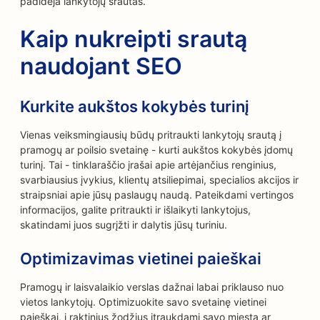
padidėja lankytojų srautas.
Kaip nukreipti srautą
naudojant SEO
Kurkite aukštos kokybės turinį
Vienas veiksmingiausių būdų pritraukti lankytojų srautą į
pramogų ar poilsio svetainę - kurti aukštos kokybės įdomų
turinį. Tai - tinklaraščio įrašai apie artėjančius renginius,
svarbiausius įvykius, klientų atsiliepimai, specialios akcijos ir
straipsniai apie jūsų paslaugų naudą. Pateikdami vertingos
informacijos, galite pritraukti ir išlaikyti lankytojus,
skatindami juos sugrįžti ir dalytis jūsų turiniu.
Optimizavimas vietinei paieškai
Pramogų ir laisvalaikio verslas dažnai labai priklauso nuo
vietos lankytojų. Optimizuokite savo svetainę vietinei
paieškai, į raktinius žodžius įtraukdami savo miestą ar