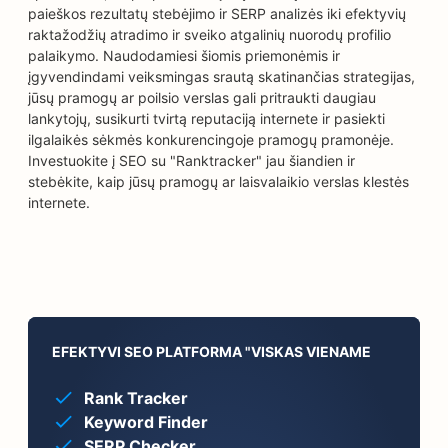
paieškos rezultatų stebėjimo ir SERP analizės iki efektyvių
raktažodžių atradimo ir sveiko atgalinių nuorodų profilio
palaikymo. Naudodamiesi šiomis priemonėmis ir
įgyvendindami veiksmingas srautą skatinančias strategijas,
jūsų pramogų ar poilsio verslas gali pritraukti daugiau
lankytojų, susikurti tvirtą reputaciją internete ir pasiekti
ilgalaikės sėkmės konkurencingoje pramogų pramonėje.
Investuokite į SEO su "Ranktracker" jau šiandien ir
stebėkite, kaip jūsų pramogų ar laisvalaikio verslas klestės
internete.
EFEKTYVI SEO PLATFORMA "VISKAS VIENAME
Rank Tracker
Keyword Finder
SERP Checker