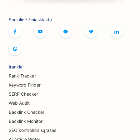
SEO boulingo salėms
Socialinė žiniasklaida
SEO stalo žaidimų kavinėms
SEO knygynams
SEO duonos kepykloms
SEO alaus darykloms
Įrankiai
SEO krūtų didinimo paslaugoms
Rank Tracker
SEO švediško stalo restoranams
Keyword Finder
SERP Checker
SEO mėsainių sunkvežimiams
Web Audit
SEO nudegimų chirurgams
Backlink Checker
SEO kavinėms
Backlink Monitor
SEO kontrolinis sąrašas
SEO tortų parduotuvėms
AI Article Writer