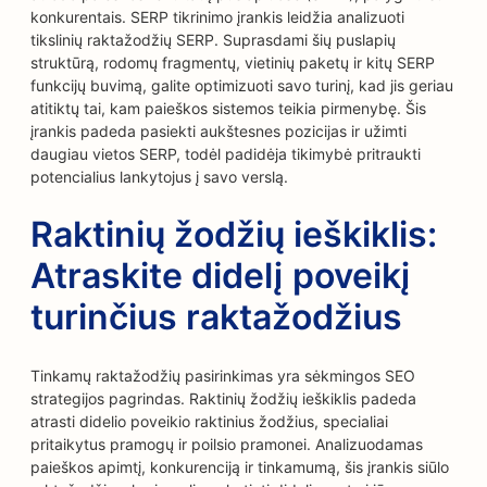
konkurentais. SERP tikrinimo įrankis leidžia analizuoti
tikslinių raktažodžių SERP. Suprasdami šių puslapių
struktūrą, rodomų fragmentų, vietinių paketų ir kitų SERP
funkcijų buvimą, galite optimizuoti savo turinį, kad jis geriau
atitiktų tai, kam paieškos sistemos teikia pirmenybę. Šis
įrankis padeda pasiekti aukštesnes pozicijas ir užimti
daugiau vietos SERP, todėl padidėja tikimybė pritraukti
potencialius lankytojus į savo verslą.
Raktinių žodžių ieškiklis:
Atraskite didelį poveikį
turinčius raktažodžius
Tinkamų raktažodžių pasirinkimas yra sėkmingos SEO
strategijos pagrindas. Raktinių žodžių ieškiklis padeda
atrasti didelio poveikio raktinius žodžius, specialiai
pritaikytus pramogų ir poilsio pramonei. Analizuodamas
paieškos apimtį, konkurenciją ir tinkamumą, šis įrankis siūlo