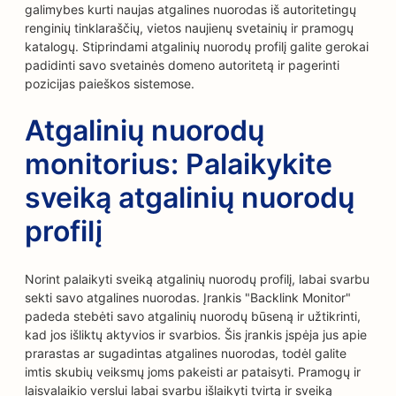
galimybes kurti naujas atgalines nuorodas iš autoritetingų
renginių tinklaraščių, vietos naujienų svetainių ir pramogų
katalogų. Stiprindami atgalinių nuorodų profilį galite gerokai
padidinti savo svetainės domeno autoritetą ir pagerinti
pozicijas paieškos sistemose.
Atgalinių nuorodų
monitorius: Palaikykite
sveiką atgalinių nuorodų
profilį
Norint palaikyti sveiką atgalinių nuorodų profilį, labai svarbu
sekti savo atgalines nuorodas. Įrankis "Backlink Monitor"
padeda stebėti savo atgalinių nuorodų būseną ir užtikrinti,
kad jos išliktų aktyvios ir svarbios. Šis įrankis įspėja jus apie
prarastas ar sugadintas atgalines nuorodas, todėl galite
imtis skubių veiksmų joms pakeisti ar pataisyti. Pramogų ir
laisvalaikio verslui labai svarbu išlaikyti tvirtą ir sveiką