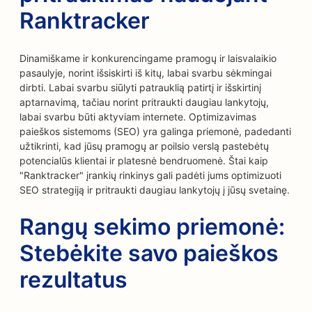
Ranktracker
Dinamiškame ir konkurencingame pramogų ir laisvalaikio
pasaulyje, norint išsiskirti iš kitų, labai svarbu sėkmingai
dirbti. Labai svarbu siūlyti patrauklią patirtį ir išskirtinį
aptarnavimą, tačiau norint pritraukti daugiau lankytojų,
labai svarbu būti aktyviam internete. Optimizavimas
paieškos sistemoms (SEO) yra galinga priemonė, padedanti
užtikrinti, kad jūsų pramogų ar poilsio verslą pastebėtų
potencialūs klientai ir platesnė bendruomenė. Štai kaip
"Ranktracker" įrankių rinkinys gali padėti jums optimizuoti
SEO strategiją ir pritraukti daugiau lankytojų į jūsų svetainę.
Rangų sekimo priemonė:
Stebėkite savo paieškos
rezultatus