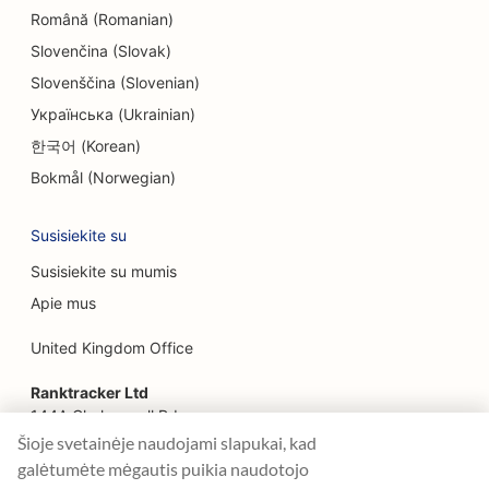
Etninių restoranų EO
Română (Romanian)
Slovenčina (Slovak)
'Farm-to-Table' restoranų SEO
Slovenščina (Slovenian)
SEO veido pakėlimo paslaugoms
Українська (Ukrainian)
한국어 (Korean)
SEO šeimos restoranams
Bokmål (Norwegian)
SEO finansų planuotojams
Susisiekite su
SEO greito maisto restoranams
Susisiekite su mumis
SEO gėlininkams
Apie mus
Restoranų 'Fine Dining' SEO
United Kingdom Office
SEO finansinėms paslaugoms
Ranktracker Ltd
SEO maisto prekybos centrams
144A Clerkenwell Rd
London, EC1R 5DF
Šioje svetainėje naudojami slapukai, kad
Prancūzijos konditerijos parduotuvių SEO
Company No: 08820809
galėtumėte mėgautis puikia naudotojo
felix@ranktracker.com