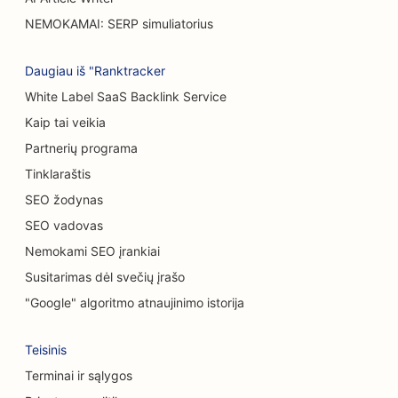
Atsitiktinio maitinimo restoranų SEO
NEMOKAMAI: SERP simuliatorius
SEO kilimų ir grindų dangų parduotuvėms
Daugiau iš "Ranktracker
SEO automobilių plovykloms
White Label SaaS Backlink Service
SEO automobilių salonams
Kaip tai veikia
Partnerių programa
Valymo paslaugų SEO
Tinklaraštis
SEO chiropraktikams
SEO žodynas
SEO vadovas
SEO kačių kavinėms
Nemokami SEO įrankiai
Cheminio šveitimo paslaugų SEO
Susitarimas dėl svečių įrašo
SEO drabužių parduotuvėms
"Google" algoritmo atnaujinimo istorija
SEO kaukolės ir veido chirurgams
Teisinis
SEO kavos parduotuvėms
Terminai ir sąlygos