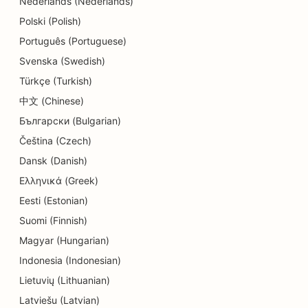
SEO restoranams
Nederlands (Nederlands)
Polski (Polish)
SEO keksiukų parduotuvėms
Português (Portuguese)
SEO švietimo ir vaikų priežiūros paslaugoms
Svenska (Swedish)
Türkçe (Turkish)
SEO parduotuvėms, kuriose prekiaujama
keksiukais
中文 (Chinese)
Български (Bulgarian)
SEO elektrikams
Čeština (Czech)
SEO sausoms valykloms
Dansk (Danish)
Ελληνικά (Greek)
SEO elektronikos parduotuvėms
Eesti (Estonian)
SEO inžinerijos įmonėms
Suomi (Finnish)
SEO endodontologams
Magyar (Hungarian)
Indonesia (Indonesian)
SEO pramogoms ir poilsiui
Lietuvių (Lithuanian)
'Escape Rooms' SEO
Latviešu (Latvian)