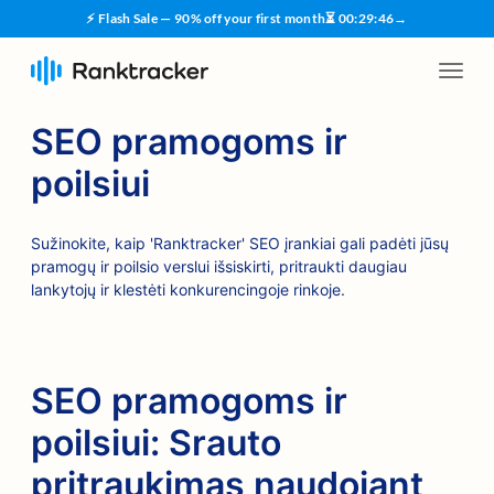
⚡ Flash Sale — 90% off your first month
⏳
00
:
29
:
45
→
SEO pramogoms ir
poilsiui
Sužinokite, kaip 'Ranktracker' SEO įrankiai gali padėti jūsų
pramogų ir poilsio verslui išsiskirti, pritraukti daugiau
lankytojų ir klestėti konkurencingoje rinkoje.
SEO pramogoms ir
poilsiui: Srauto
pritraukimas naudojant