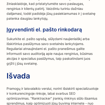
žiniasklaidoje, kad pristatytumėte savo paslaugas,
renginius ir klientų patirtį. Vaizdiniu turiniu dažniau
dalijamasi, todėl padidėja jūsų pasiekiamumas ir į svetainę
patenka daugiau lankytojų.
Įgyvendinti el. pašto rinkodarą
Sukurkite el. pašto sąrašą, siūlydami naujienlaiškį arba
išskirtinius pasiūlymus savo svetainės lankytojams.
Reguliariai atnaujindami el. pašto pranešimus galite
informuoti savo auditoriją apie naujus renginius, būsimas
akcijas ir specialius pasiūlymus, taip paskatindami juos
grįžti į jūsų svetainę.
Išvada
Pramogų ir laisvalaikio verslui, norint išsiskirti specializuotoje
ir konkurencingoje rinkoje, labai svarbus SEO
optimizavimas. "Ranktracker" įrankių rinkinys siūlo išsamius
sprendimus, kaip optimizuoti jūsų buvimą internete - nuo