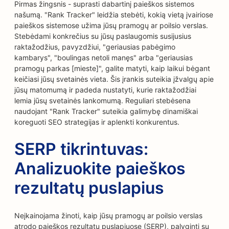
Pirmas žingsnis - suprasti dabartinį paieškos sistemos
našumą. "Rank Tracker" leidžia stebėti, kokią vietą įvairiose
paieškos sistemose užima jūsų pramogų ar poilsio verslas.
Stebėdami konkrečius su jūsų paslaugomis susijusius
raktažodžius, pavyzdžiui, "geriausias pabėgimo
kambarys", "boulingas netoli manęs" arba "geriausias
pramogų parkas [mieste]", galite matyti, kaip laikui bėgant
keičiasi jūsų svetainės vieta. Šis įrankis suteikia įžvalgų apie
jūsų matomumą ir padeda nustatyti, kurie raktažodžiai
lemia jūsų svetainės lankomumą. Reguliari stebėsena
naudojant "Rank Tracker" suteikia galimybę dinamiškai
koreguoti SEO strategijas ir aplenkti konkurentus.
SERP tikrintuvas:
Analizuokite paieškos
rezultatų puslapius
Neįkainojama žinoti, kaip jūsų pramogų ar poilsio verslas
atrodo paieškos rezultatų puslapiuose (SERP), palyginti su