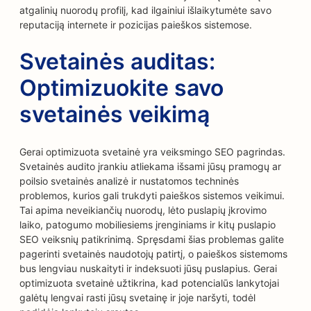
atgalinių nuorodų profilį, kad ilgainiui išlaikytumėte savo
reputaciją internete ir pozicijas paieškos sistemose.
Svetainės auditas:
Optimizuokite savo
svetainės veikimą
Gerai optimizuota svetainė yra veiksmingo SEO pagrindas.
Svetainės audito įrankiu atliekama išsami jūsų pramogų ar
poilsio svetainės analizė ir nustatomos techninės
problemos, kurios gali trukdyti paieškos sistemos veikimui.
Tai apima neveikiančių nuorodų, lėto puslapių įkrovimo
laiko, patogumo mobiliesiems įrenginiams ir kitų puslapio
SEO veiksnių patikrinimą. Spręsdami šias problemas galite
pagerinti svetainės naudotojų patirtį, o paieškos sistemoms
bus lengviau nuskaityti ir indeksuoti jūsų puslapius. Gerai
optimizuota svetainė užtikrina, kad potencialūs lankytojai
galėtų lengvai rasti jūsų svetainę ir joje naršyti, todėl