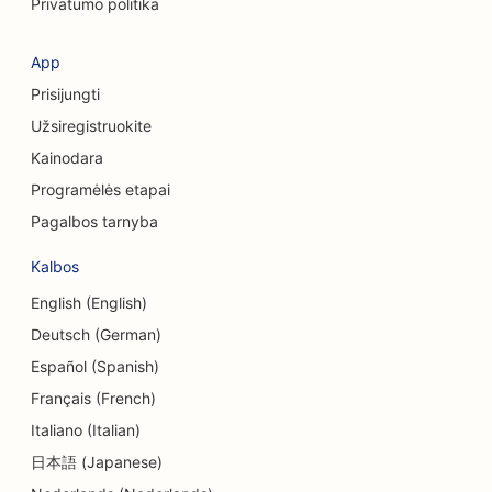
Privatumo politika
SEO kosmetikos chirurgams
SEO kredito unijoms
App
Prisijungti
SEO konsultacinėms įmonėms
Užsiregistruokite
Delis SEO
Kainodara
SEO skolų konsultavimo paslaugoms
Programėlės etapai
Pagalbos tarnyba
Valiutos keitimo paslaugų SEO
Kalbos
Šokių studijų SEO
English (English)
Dermabrazijos paslaugų SEO
Deutsch (German)
SEO optimizavimas vaikų priežiūros centrams
Español (Spanish)
Français (French)
SEO odontologijos klinikoms
Italiano (Italian)
Detalių parduotuvių SEO
日本語 (Japanese)