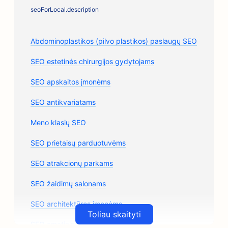
seoForLocal.description
Abdominoplastikos (pilvo plastikos) paslaugų SEO
SEO estetinės chirurgijos gydytojams
SEO apskaitos įmonėms
SEO antikvariatams
Meno klasių SEO
SEO prietaisų parduotuvėms
SEO atrakcionų parkams
SEO žaidimų salonams
SEO architektūros įmonėms
Toliau skaityti
SEO amatininkų kavos skrudintojams