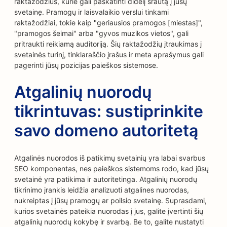
raktažodžius, kurie gali paskatinti didelį srautą į jūsų
svetainę. Pramogų ir laisvalaikio verslui tinkami
raktažodžiai, tokie kaip "geriausios pramogos [miestas]",
"pramogos šeimai" arba "gyvos muzikos vietos", gali
pritraukti reikiamą auditoriją. Šių raktažodžių įtraukimas į
svetainės turinį, tinklaraščio įrašus ir meta aprašymus gali
pagerinti jūsų pozicijas paieškos sistemose.
Atgalinių nuorodų
tikrintuvas: sustiprinkite
savo domeno autoritetą
Atgalinės nuorodos iš patikimų svetainių yra labai svarbus
SEO komponentas, nes paieškos sistemoms rodo, kad jūsų
svetainė yra patikima ir autoritetinga. Atgalinių nuorodų
tikrinimo įrankis leidžia analizuoti atgalines nuorodas,
nukreiptas į jūsų pramogų ar poilsio svetainę. Suprasdami,
kurios svetainės pateikia nuorodas į jus, galite įvertinti šių
atgalinių nuorodų kokybę ir svarbą. Be to, galite nustatyti