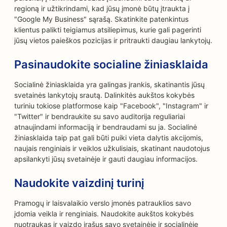
regioną ir užtikrindami, kad jūsų įmonė būtų įtraukta į
"Google My Business" sąrašą. Skatinkite patenkintus
klientus palikti teigiamus atsiliepimus, kurie gali pagerinti
jūsų vietos paieškos pozicijas ir pritraukti daugiau lankytojų.
Pasinaudokite socialine žiniasklaida
Socialinė žiniasklaida yra galingas įrankis, skatinantis jūsų
svetainės lankytojų srautą. Dalinkitės aukštos kokybės
turiniu tokiose platformose kaip "Facebook", "Instagram" ir
"Twitter" ir bendraukite su savo auditorija reguliariai
atnaujindami informaciją ir bendraudami su ja. Socialinė
žiniasklaida taip pat gali būti puiki vieta dalytis akcijomis,
naujais renginiais ir veiklos užkulisiais, skatinant naudotojus
apsilankyti jūsų svetainėje ir gauti daugiau informacijos.
Naudokite vaizdinį turinį
Pramogų ir laisvalaikio verslo įmonės patrauklios savo
įdomia veikla ir renginiais. Naudokite aukštos kokybės
nuotraukas ir vaizdo įrašus savo svetainėje ir socialinėje