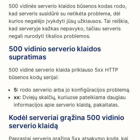
500 vidinės serverio klaidos būsenos kodas rodo,
kad serveris susidūrė su netikėta problema, dėl
kurios negalėjo įvykdyti jūsų užklausos. Tai reiškia,
kad serveryje kažkas nepavyko, tačiau serveris
negali nurodyti tikslios problemos.
500 vidinio serverio klaidos
supratimas
500 vidinė serverio klaida priklauso 5xx HTTP
būsenos kodų serijai:
5:
rodo serverio arba jo konfigūracijos problemą.
xx:
Dviejų skaičių, kuriuose pateikiama daugiau
informacijos apie serverio klaidą, pakaitalas.
Kodėl serveriai grąžina 500 vidinio
serverio klaidą
Paprastai serveris grąžina 5xx atsakymo kodą, kai