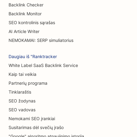
SEO mėsainių sunkvežimiams
Backlink Checker
Backlink Monitor
SEO nudegimų chirurgams
SEO kontrolinis sąrašas
SEO kavinėms
AI Article Writer
NEMOKAMAI: SERP simuliatorius
SEO tortų parduotuvėms
Atsitiktinio maitinimo restoranų SEO
Daugiau iš "Ranktracker
White Label SaaS Backlink Service
SEO kilimų ir grindų dangų parduotuvėms
Kaip tai veikia
SEO automobilių plovykloms
Partnerių programa
SEO automobilių salonams
Tinklaraštis
SEO žodynas
Valymo paslaugų SEO
SEO vadovas
SEO chiropraktikams
Nemokami SEO įrankiai
SEO kačių kavinėms
Susitarimas dėl svečių įrašo
"Google" algoritmo atnaujinimo istorija