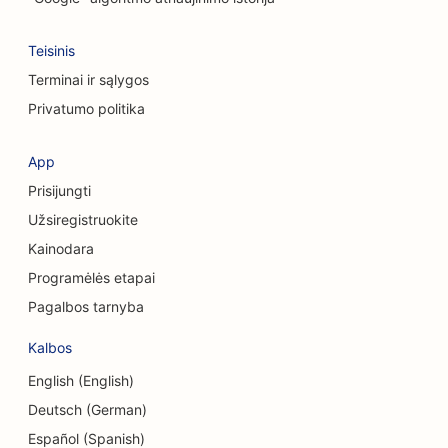
Cheminio šveitimo paslaugų SEO
SEO drabužių parduotuvėms
Teisinis
Terminai ir sąlygos
SEO kaukolės ir veido chirurgams
Privatumo politika
SEO kavos parduotuvėms
App
SEO kosmetikos chirurgams
Prisijungti
SEO kredito unijoms
Užsiregistruokite
SEO konsultacinėms įmonėms
Kainodara
Programėlės etapai
Delis SEO
Pagalbos tarnyba
SEO skolų konsultavimo paslaugoms
Kalbos
Valiutos keitimo paslaugų SEO
English (English)
Šokių studijų SEO
Deutsch (German)
Español (Spanish)
Dermabrazijos paslaugų SEO