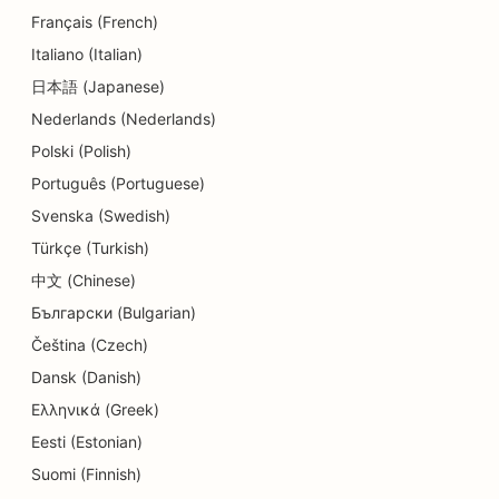
Français (French)
SEO optimizavimas vaikų priežiūros centrams
Italiano (Italian)
日本語 (Japanese)
SEO odontologijos klinikoms
Nederlands (Nederlands)
Detalių parduotuvių SEO
Polski (Polish)
SEO restoranams
Português (Portuguese)
Svenska (Swedish)
SEO keksiukų parduotuvėms
Türkçe (Turkish)
SEO švietimo ir vaikų priežiūros paslaugoms
中文 (Chinese)
SEO parduotuvėms, kuriose prekiaujama
Български (Bulgarian)
keksiukais
Čeština (Czech)
Dansk (Danish)
SEO elektrikams
Ελληνικά (Greek)
SEO sausoms valykloms
Eesti (Estonian)
SEO elektronikos parduotuvėms
Suomi (Finnish)