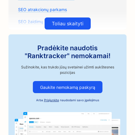
SEO atrakcionų parkams
SEO žaidimų salonams
Toliau skaityti
SEO architektūros įmonėms
SEO amatininkų kavos skrudintojams
Pradėkite naudotis
"Ranktracker" nemokamai!
SEO automobilių dalių parduotuvėms
Sužinokite, kas trukdo jūsų svetainei užimti aukštesnes
SEO automobilių remonto parduotuvėms
pozicijas
SEO automobilių kėbulų parduotuvėms
Gaukite nemokamą paskyrą
SEO automobilių pramonės įmonėms
Arba
Prisijunkite
naudodami savo įgaliojimus
SEO užstato už obligacijas paslaugoms
SEO bankams
SEO kepykloms