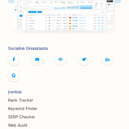
SEO kirpykloms
SEO kepsninėms
SEO butikams
SEO botokso ir užpildų paslaugoms
Socialinė žiniasklaida
SEO boulingo salėms
SEO stalo žaidimų kavinėms
SEO knygynams
SEO duonos kepykloms
Įrankiai
SEO alaus darykloms
Rank Tracker
Keyword Finder
SEO krūtų didinimo paslaugoms
SERP Checker
SEO švediško stalo restoranams
Web Audit