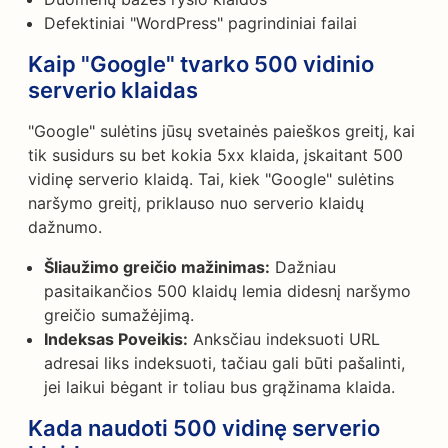
Defektiniai "WordPress" pagrindiniai failai
Kaip "Google" tvarko 500 vidinio
serverio klaidas
"Google" sulėtins jūsų svetainės paieškos greitį, kai
tik susidurs su bet kokia 5xx klaida, įskaitant 500
vidinę serverio klaidą. Tai, kiek "Google" sulėtins
naršymo greitį, priklauso nuo serverio klaidų
dažnumo.
Šliaužimo greičio mažinimas:
Dažniau
pasitaikančios 500 klaidų lemia didesnį naršymo
greičio sumažėjimą.
Indeksas Poveikis:
Anksčiau indeksuoti URL
adresai liks indeksuoti, tačiau gali būti pašalinti,
jei laikui bėgant ir toliau bus grąžinama klaida.
Kada naudoti 500 vidinę serverio