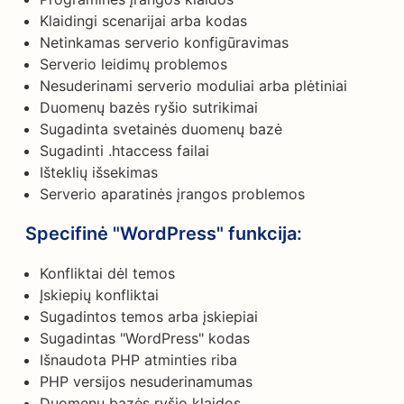
Klaidingi scenarijai arba kodas
Netinkamas serverio konfigūravimas
Serverio leidimų problemos
Nesuderinami serverio moduliai arba plėtiniai
Duomenų bazės ryšio sutrikimai
Sugadinta svetainės duomenų bazė
Sugadinti .htaccess failai
Išteklių išsekimas
Serverio aparatinės įrangos problemos
Specifinė "WordPress" funkcija:
Konfliktai dėl temos
Įskiepių konfliktai
Sugadintos temos arba įskiepiai
Sugadintas "WordPress" kodas
Išnaudota PHP atminties riba
PHP versijos nesuderinamumas
Duomenų bazės ryšio klaidos