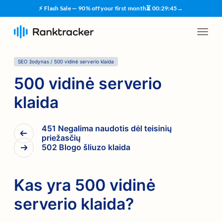
⚡ Flash Sale — 90% off your first month
⏳
00
:
29
:
44
→
SEO žodynas
/
500 vidinė serverio klaida
500 vidinė serverio
klaida
451 Negalima naudotis dėl teisinių
priežasčių
502 Blogo šliuzo klaida
Kas yra 500 vidinė
serverio klaida?