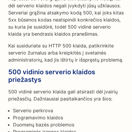
dėl serverio klaidos negali įvykdyti jūsų užklausos.
Serveriai grąžina atsakymo kodą 500, kai joks kitas
5xx būsenos kodas neatspindi konkrečios klaidos,
su kuria jie susidūrė, todėl 500 vidinė serverio
klaida yra bendrasis klaidos pranešimas.
Kai susiduriate su HTTP 500 klaida, patikrinkite
serverio žurnalus arba kreipkitės į svetainės
administratorių, kad jis ištirtų ir išspręstų problemą.
500 vidinio serverio klaidos
priežastys
500 vidinė serverio klaida gali atsirasti dėl įvairių
priežasčių. Dažniausiai pasitaikančios yra šios:
Serverio perkrova
Programavimo klaidos
Duomenų bazės problemos
Programinės įrangos klaidos