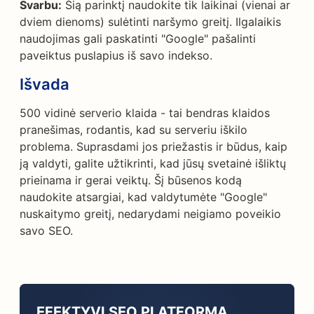
Svarbu:
Šią parinktį naudokite tik laikinai (vienai ar
dviem dienoms) sulėtinti naršymo greitį. Ilgalaikis
naudojimas gali paskatinti "Google" pašalinti
paveiktus puslapius iš savo indekso.
Išvada
500 vidinė serverio klaida - tai bendras klaidos
pranešimas, rodantis, kad su serveriu iškilo
problema. Suprasdami jos priežastis ir būdus, kaip
ją valdyti, galite užtikrinti, kad jūsų svetainė išliktų
prieinama ir gerai veiktų. Šį būsenos kodą
naudokite atsargiai, kad valdytumėte "Google"
nuskaitymo greitį, nedarydami neigiamo poveikio
savo SEO.
EFEKTYVI SEO PLATFORMA