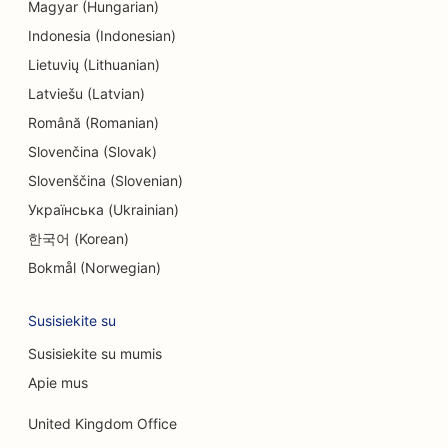
Magyar (Hungarian)
SEO inžinerijos įmonėms
Indonesia (Indonesian)
SEO endodontologams
Lietuvių (Lithuanian)
Latviešu (Latvian)
SEO pramogoms ir poilsiui
Română (Romanian)
'Escape Rooms' SEO
Slovenčina (Slovak)
Etninių restoranų EO
Slovenščina (Slovenian)
Українська (Ukrainian)
'Farm-to-Table' restoranų SEO
한국어 (Korean)
SEO veido pakėlimo paslaugoms
Bokmål (Norwegian)
SEO šeimos restoranams
Susisiekite su
SEO finansų planuotojams
Susisiekite su mumis
SEO greito maisto restoranams
Apie mus
SEO gėlininkams
United Kingdom Office