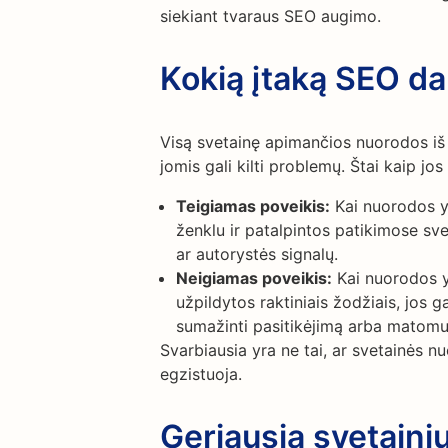
siekiant tvaraus SEO augimo.
Kokią įtaką SEO d
Visą svetainę apimančios nuorodos iš 
jomis gali kilti problemų. Štai kaip jo
Teigiamas poveikis:
Kai nuorodos y
ženklu ir patalpintos patikimose sve
ar autorystės signalų.
Neigiamas poveikis:
Kai nuorodos y
užpildytos raktiniais žodžiais, jos ga
sumažinti pasitikėjimą arba matom
Svarbiausia yra ne tai, ar svetainės n
egzistuoja.
Geriausia svetain