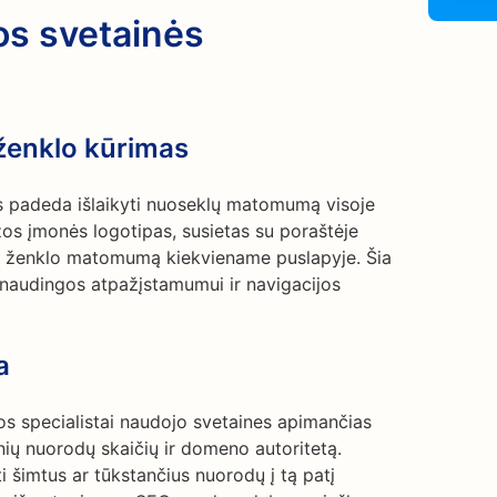
os svetainės
ženklo kūrimas
os padeda išlaikyti nuoseklų matomumą visoje
žos įmonės logotipas, susietas su poraštėje
kės ženklo matomumą kiekviename puslapyje. Šia
naudingos atpažįstamumui ir navigacijos
a
s specialistai naudojo svetaines apimančias
nių nuorodų skaičių ir domeno autoritetą.
i šimtus ar tūkstančius nuorodų į tą patį