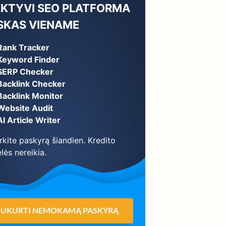
EKTYVI SEO PLATFORMA
ISKAS VIENAME
Rank Tracker
Keyword Finder
SERP Checker
Backlink Checker
Backlink Monitor
Website Audit
AI Article Writer
rkite paskyrą šiandien. Kredito
lės nereikia.
SUKURTI NEMOKAMĄ PASKYRĄ