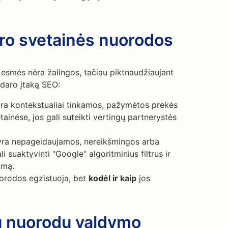
aro svetainės nuorodos
esmės nėra žalingos, tačiau piktnaudžiaujant
s daro įtaką SEO:
ra kontekstualiai tinkamos, pažymėtos prekės
tainėse, jos gali suteikti vertingų partnerystės
ra nepageidaujamos, nereikšmingos arba
li suaktyvinti "Google" algoritminius filtrus ir
umą.
uorodos egzistuoja, bet
kodėl ir kaip
jos
ių nuorodų valdymo