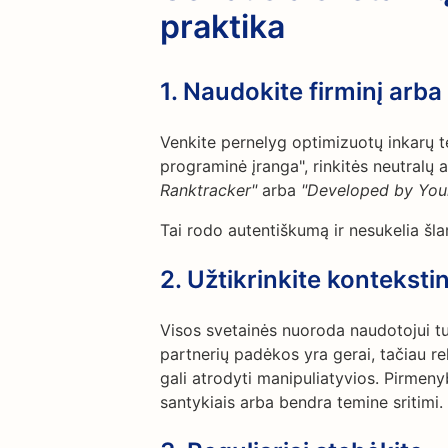
praktika
1.
Naudokite firminį arba
Venkite pernelyg optimizuotų inkarų 
programinė įranga", rinkitės neutralų 
Ranktracker"
arba
"Developed by Yo
Tai rodo autentiškumą ir nesukelia šlam
2.
Užtikrinkite kontekst
Visos svetainės nuoroda naudotojui t
partnerių padėkos yra gerai, tačiau r
gali atrodyti manipuliatyvios. Pirmenyb
santykiais arba bendra temine sritimi.