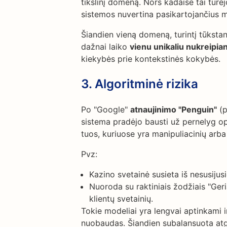
tikslinį domeną. Nors kadaise tai tu
sistemos nuvertina pasikartojančius m
Šiandien vieną domeną, turintį tūksta
dažnai laiko
vienu unikaliu nukreipi
kiekybės prie kontekstinės kokybės.
3.
Algoritminė rizika
Po "Google"
atnaujinimo "Penguin"
(p
sistema pradėjo bausti už pernelyg op
tuos, kuriuose yra manipuliacinių arb
Pvz:
Kazino svetainė susieta iš nesusijusi
Nuoroda su raktiniais žodžiais "Ger
klientų svetainių.
Tokie modeliai yra lengvai aptinkami i
nuobaudas. Šiandien subalansuota atga