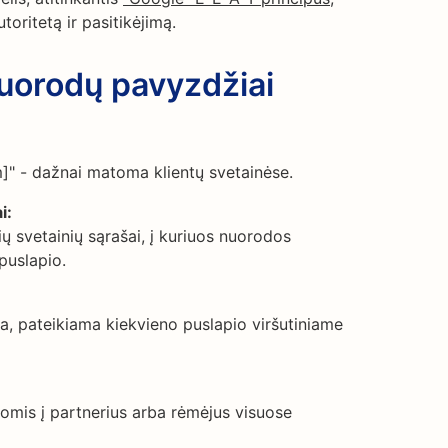
toritetą ir pasitikėjimą.
nuorodų pavyzdžiai
" - dažnai matoma klientų svetainėse.
i:
ų svetainių sąrašai, į kuriuos nuorodos
puslapio.
a, pateikiama kiekvieno puslapio viršutiniame
omis į partnerius arba rėmėjus visuose