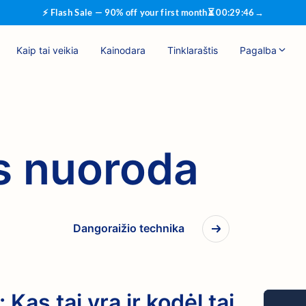
⚡ Flash Sale — 90% off your first month
⏳
00
:
29
:
46
→
Kaip tai veikia
Kainodara
Tinklaraštis
Pagalba
s nuoroda
Dangoraižio technika
Kas tai yra ir kodėl tai