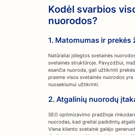
Kodėl svarbios vis
nuorodos?
1.
Matomumas ir prekės 
Natūraliai įdiegtos svetainės nuorod
svetainės struktūroje. Pavyzdžiui, ma
esančia nuoroda, gali užtikrinti pre
prasme visos svetainės nuorodos yra 
nuoseklumui užtikrinti.
2.
Atgalinių nuorodų įtak
SEO optimizavimo pradžioje rinkodaro
nuorodas, kad greitai padidintų atgali
Viena kliento svetainė galėjo generuot