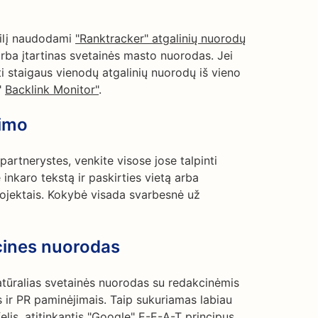
filį naudodami
"Ranktracker" atgalinių nuorodų
rba įtartinas svetainės masto nuorodas. Jei
ti staigaus vienodų atgalinių nuorodų iš vieno
"
Backlink Monitor"
.
nimo
 partnerystes, venkite visose jose talpinti
 inkaro tekstą ir paskirties vietą arba
 projektais. Kokybė visada svarbesnė už
cines nuorodas
 natūralias svetainės nuorodas su redakcinėmis
s ir PR paminėjimais. Taip sukuriamas labiau
lis, atitinkantis
"Google" E-E-A-T principus,