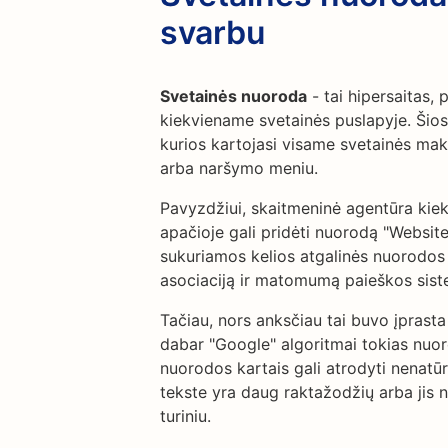
svarbu
Svetainės nuoroda
- tai hipersaitas,
kiekviename svetainės puslapyje. Šio
kurios kartojasi visame svetainės make
arba naršymo meniu.
Pavyzdžiui, skaitmeninė agentūra kiek
apačioje gali pridėti nuorodą "Websit
sukuriamos kelios atgalinės nuorodos i
asociaciją ir matomumą paieškos sis
Tačiau, nors anksčiau tai buvo įprasta
dabar "Google" algoritmai tokias nuor
nuorodos kartais gali atrodyti nenatūr
tekste yra daug raktažodžių arba jis 
turiniu.