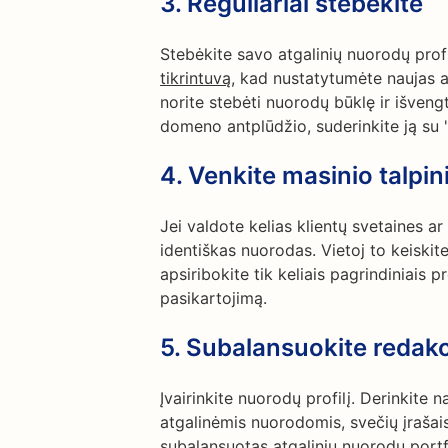
3.
Reguliariai stebėkite
Stebėkite savo atgalinių nuorodų pro
tikrintuvą
, kad nustatytumėte naujas a
norite stebėti nuorodų būklę ir išveng
domeno antplūdžio, suderinkite ją su 
4.
Venkite masinio talpi
Jei valdote kelias klientų svetaines ar
identiškas nuorodas. Vietoj to keiskite
apsiribokite tik keliais pagrindiniais
pasikartojimą.
5.
Subalansuokite redak
Įvairinkite nuorodų profilį. Derinkite
atgalinėmis nuorodomis, svečių įrašai
subalansuotas atgalinių nuorodų portfe