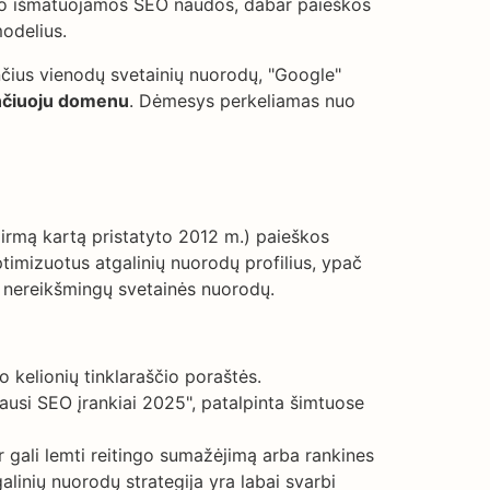
rėjo išmatuojamos SEO naudos, dabar paieškos
odelius.
nčius vienodų svetainių nuorodų, "Google"
ančiuoju domenu
. Dėmesys perkeliamas nuo
irmą kartą pristatyto 2012 m.) paieškos
timizuotus atgalinių nuorodų profilius, ypač
a nereikšmingų svetainės nuorodų.
o kelionių tinklaraščio poraštės.
iausi SEO įrankiai 2025", patalpinta šimtuose
r gali lemti reitingo sumažėjimą arba rankines
linių nuorodų strategija yra labai svarbi