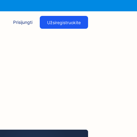
Prisijungti
Užsiregistruokite