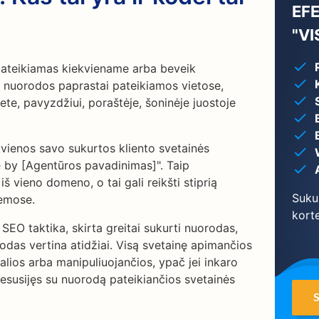
EF
"V
 pateikiamas kiekviename arba beveik
s nuorodos paprastai pateikiamos vietose,
te, pavyzdžiui, poraštėje, šoninėje juostoje
vienos savo sukurtos kliento svetainės
e by [Agentūros pavadinimas]". Taip
š vieno domeno, o tai gali reikšti stiprią
Suku
temose.
korte
 SEO taktika, skirta greitai sukurti nuorodas,
odas vertina atidžiai. Visą svetainę apimančios
alios arba manipuliuojančios, ypač jei inkaro
nesusijęs su nuorodą pateikiančios svetainės