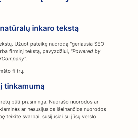
 natūralų inkaro tekstą
tekstų. Užuot pateikę nuorodą "geriausia SEO
arba firminį tekstą, pavyzdžiui,
"Powered by
urCompany".
što filtrų.
inį tinkamumą
urėtų būti prasminga. Nuorašo nuorodos ar
eklaminės ar nesusijusios išeinančios nuorodos
ę teikite svarbai, susijusiai su jūsų verslo