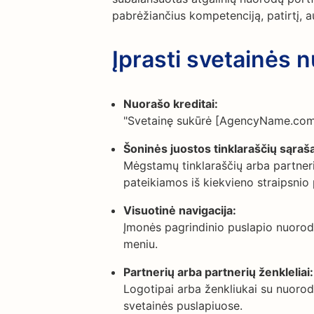
pabrėžiančius kompetenciją, patirtį, au
Įprasti svetainės 
Nuorašo kreditai:
"Svetainę sukūrė [AgencyName.com]
Šoninės juostos tinklaraščių sąraša
Mėgstamų tinklaraščių arba partneri
pateikiamos iš kiekvieno straipsnio 
Visuotinė navigacija:
Įmonės pagrindinio puslapio nuorod
meniu.
Partnerių arba partnerių ženkleliai:
Logotipai arba ženkliukai su nuorod
svetainės puslapiuose.