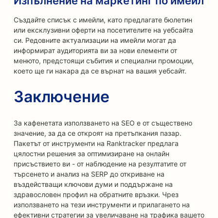
Изпълнение на маркетинг по имейл
Създайте списък с имейли, като предлагате бюлетин
или ексклузивни оферти на посетителите на уебсайта
си. Редовните актуализации на имейли могат да
информират аудиторията ви за нови елементи от
менюто, предстоящи събития и специални промоции,
което ще ги накара да се върнат на вашия уебсайт.
Заключение
За кафенетата използването на SEO е от съществено
значение, за да се откроят на претъпкания пазар.
Пакетът от инструменти на Ranktracker предлага
цялостни решения за оптимизиране на онлайн
присъствието ви - от наблюдение на резултатите от
търсенето и анализ на SERP до откриване на
въздействащи ключови думи и поддържане на
здравословен профил на обратните връзки. Чрез
използването на тези инструменти и прилагането на
ефективни стратегии за увеличаване на трафика вашето