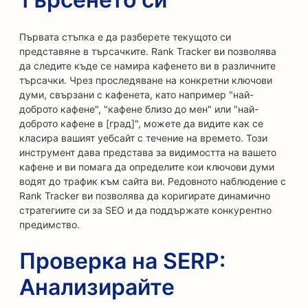
Първата стъпка е да разберете текущото си
представяне в търсачките. Rank Tracker ви позволява
да следите къде се намира кафенето ви в различните
търсачки. Чрез проследяване на конкретни ключови
думи, свързани с кафенета, като например "най-
доброто кафене", "кафене близо до мен" или "най-
доброто кафене в [град]", можете да видите как се
класира вашият уебсайт с течение на времето. Този
инструмент дава представа за видимостта на вашето
кафене и ви помага да определите кои ключови думи
водят до трафик към сайта ви. Редовното наблюдение с
Rank Tracker ви позволява да коригирате динамично
стратегиите си за SEO и да поддържате конкурентно
предимство.
Проверка на SERP:
Анализирайте