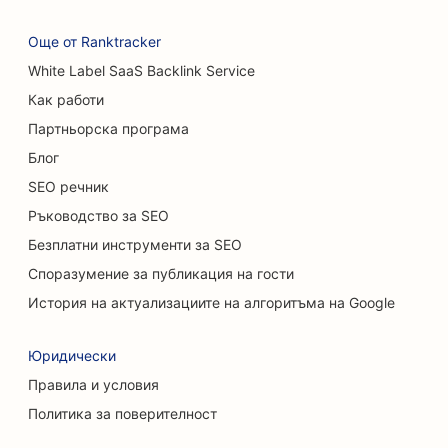
SEO за магазини за торти
Още от Ranktracker
White Label SaaS Backlink Service
SEO оптимизация за ресторанти с
нестандартно меню
Как работи
Партньорска програма
SEO за магазини за килими и подови настилки
Блог
SEO за автомивки
SEO речник
Ръководство за SEO
SEO за автокъщи
Безплатни инструменти за SEO
SEO за услуги за почистване
Споразумение за публикация на гости
SEO за хиропрактици
История на актуализациите на алгоритъма на Google
SEO за котешки кафенета
Юридически
SEO за услуги за химически пилинг
Правила и условия
Политика за поверителност
SEO за магазини за дрехи