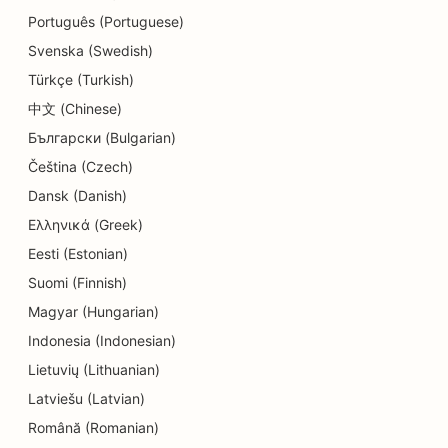
Português (Portuguese)
SEO оптимизация за стоматологични клиники
Svenska (Swedish)
SEO за магазини за детайли
Türkçe (Turkish)
SEO за ресторанти
中文 (Chinese)
Български (Bulgarian)
SEO оптимизация за магазини за кексчета
Čeština (Czech)
SEO оптимизация за услуги за образование и
Dansk (Danish)
грижи за деца
Ελληνικά (Greek)
SEO за магазини за понички
Eesti (Estonian)
Suomi (Finnish)
SEO за електротехници
Magyar (Hungarian)
SEO за химическо чистене
Indonesia (Indonesian)
Lietuvių (Lithuanian)
SEO за магазини за електроника
Latviešu (Latvian)
SEO за инженерни фирми
Română (Romanian)