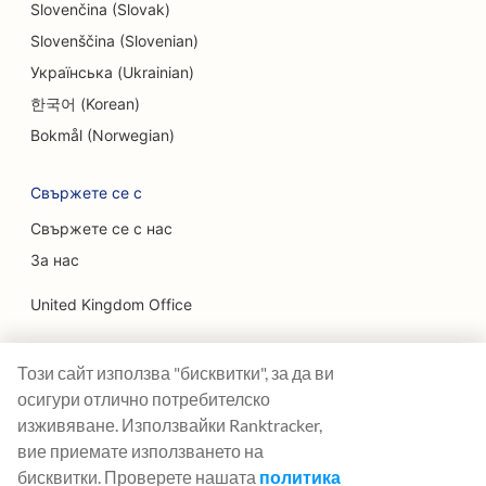
SEO за ендодонтите
Slovenčina (Slovak)
Slovenščina (Slovenian)
SEO за развлечения и отдих
Українська (Ukrainian)
SEO за стаи за бягство
한국어 (Korean)
EO за етнически ресторанти
Bokmål (Norwegian)
SEO за ресторанти Farm-to-Table
Свържете се с
SEO за услуги за лифтинг на лицето
Свържете се с нас
За нас
SEO за семейни ресторанти
United Kingdom Office
SEO за финансови плановици
Ranktracker Ltd
SEO за ресторанти за бързо хранене
Този сайт използва "бисквитки", за да ви
144A Clerkenwell Rd
SEO оптимизация за цветари
London, EC1R 5DF
осигури отлично потребителско
Company No: 08820809
изживяване. Използвайки Ranktracker,
SEO за ресторанти с изискана кухня
felix@ranktracker.com
вие приемате използването на
бисквитки. Проверете нашата
политика
SEO за финансови услуги