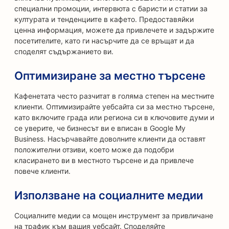
специални промоции, интервюта с баристи и статии за
културата и тенденциите в кафето. Предоставяйки
ценна информация, можете да привлечете и задържите
посетителите, като ги насърчите да се връщат и да
споделят съдържанието ви.
Оптимизиране за местно търсене
Кафенетата често разчитат в голяма степен на местните
клиенти. Оптимизирайте уебсайта си за местно търсене,
като включите града или региона си в ключовите думи и
се уверите, че бизнесът ви е вписан в Google My
Business. Насърчавайте доволните клиенти да оставят
положителни отзиви, което може да подобри
класирането ви в местното търсене и да привлече
повече клиенти.
Използване на социалните медии
Социалните медии са мощен инструмент за привличане
на трафик към вашия уебсайт. Споделяйте