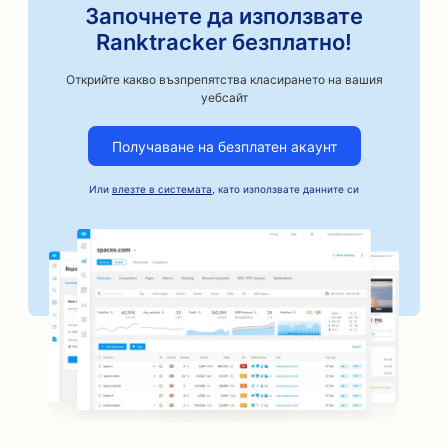
SEO оптимизация за занаятчийски пекарни за
Започнете да използвате
кафе
Ranktracker безплатно!
SEO за магазини за авточасти
Открийте какво възпрепятства класирането на вашия
уебсайт
SEO за автосервизи
Получаване на безплатен акаунт
SEO оптимизация за автосервизи
SEO за автомобилни фирми
Или
влезте в системата
, като използвате данните си
SEO оптимизация за услуги за поръчители
SEO за банки
SEO за пекарни
SEO за фризьорски салони
SEO оптимизация за барбекю стави
SEO за бутици