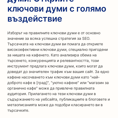
ключови думи с голямо
въздействие
Изборът на правилните ключови думи е от основно
значение за всяка успешна стратегия за SEO.
Търсачката на ключови думи ви помага да откриете
високоефективни ключови думи, специално пригодени
за нишата на кафенето. Като анализира обема на
търсенето, конкуренцията и релевантността, този
инструмент предлага ключови думи, които могат да
доведат до значителен трафик към вашия сайт. За едно
кафене насочването към ключови думи като "най-
доброто кафе в [град]", "уютно кафене" или "магазин за
органично кафе" може да привлече правилната
аудитория. Прилагането на тези ключови думи в
съдържанието на уебсайта, публикациите в блоговете и
метаописанията може да подобри класирането ви в
търсачките.