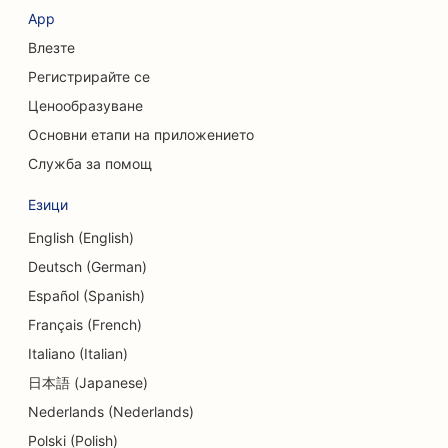
SEO за краниофациални хирурзи
App
Влезте
SEO за кафенета
Регистрирайте се
SEO за козметични хирурзи
Ценообразуване
SEO за кредитни съюзи
Основни етапи на приложението
Служба за помощ
SEO за консултантски фирми
Езици
SEO за Delis
English (English)
SEO оптимизация за услуги за консултиране на
Deutsch (German)
дългове
Español (Spanish)
SEO оптимизация за услуги за обмен на валута
Français (French)
Italiano (Italian)
SEO за танцови студия
日本語 (Japanese)
SEO за услуги за дермабразио
Nederlands (Nederlands)
SEO за детски градини
Polski (Polish)