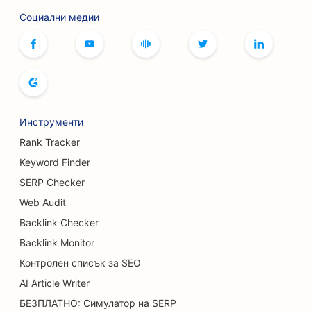
SEO за услуги с ботокс и филъри
Социални медии
SEO за боулинг зали
SEO за кафенета за настолни игри
SEO за книжарници
Инструменти
SEO оптимизация за пекарни за хляб
Rank Tracker
SEO за пивоварни
Keyword Finder
SEO оптимизация за услуги за уголемяване на
SERP Checker
гърдите
Web Audit
Backlink Checker
SEO за бюфетни ресторанти
Backlink Monitor
SEO за камиони за бургери
Контролен списък за SEO
SEO за хирурзи по изгаряния
AI Article Writer
БЕЗПЛАТНО: Симулатор на SERP
SEO за кафенета