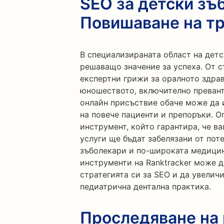
SEO за детски зъ
Повишаване на тр
В специализираната област на детс
решаващо значение за успеха. От с
експертни грижи за оралното здрав
юношеството, включително превант
онлайн присъствие обаче може да 
на повече пациенти и препоръки. О
инструмент, който гарантира, че 
услуги ще бъдат забелязани от пот
зъболекари и по-широката медицин
инструменти на Ranktracker може 
стратегията си за SEO и да увелич
педиатрична дентална практика.
Проследяване на 