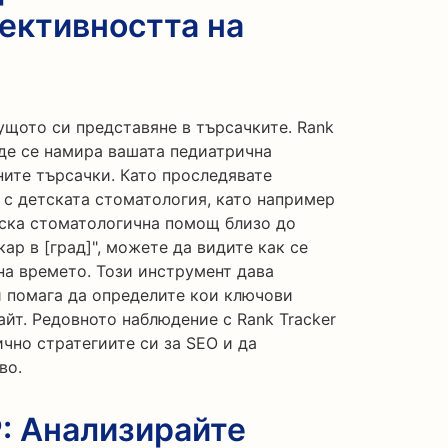
ективността на
ущото си представяне в търсачките. Rank
ъде се намира вашата педиатрична
ните търсачки. Като проследявате
 с детската стоматология, като например
тска стоматологична помощ близо до
ар в [град]", можете да видите как се
на времето. Този инструмент дава
и помага да определите кои ключови
йт. Редовното наблюдение с Rank Tracker
чно стратегиите си за SEO и да
во.
: Анализирайте