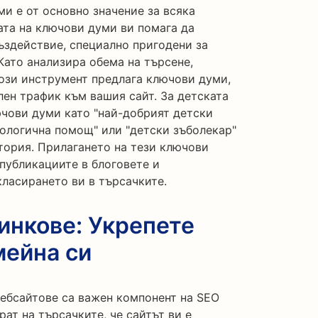
и е от основно значение за всяка
ата на ключови думи ви помага да
ъздействие, специално пригодени за
Като анализира обема на търсене,
този инструмент предлага ключови думи,
лен трафик към вашия сайт. За детската
чови думи като "най-добрият детски
атологична помощ" или "детски зъболекар"
тория. Прилагането на тези ключови
публикациите в блоговете и
ласирането ви в търсачките.
инкове: Укрепете
мейна си
уебсайтове са важен компонент на SEO
ат на търсачките, че сайтът ви е