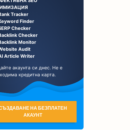
ЕФЕКТИВНА SEO
ИМИЗАЦИЯ
Rank Tracker
Keyword Finder
SERP Checker
Backlink Checker
Backlink Monitor
Website Audit
AI Article Writer
айте акаунта си днес. Не е
ходима кредитна карта.
СЪЗДАВАНЕ НА БЕЗПЛАТЕН
АКАУНТ