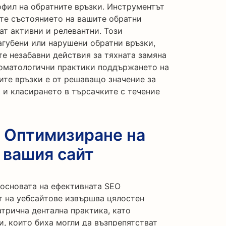
фил на обратните връзки. Инструментът
дите състоянието на вашите обратни
ват активни и релевантни. Този
агубени или нарушени обратни връзки,
е незабавни действия за тяхната замяна
томатологични практики поддържането на
ите връзки е от решаващо значение за
 и класирането в търсачките с течение
: Оптимизиране на
 вашия сайт
 основата на ефективната SEO
т на уебсайтове извършва цялостен
атрична дентална практика, като
, които биха могли да възпрепятстват