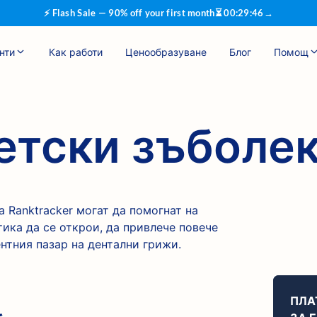
⚡ Flash Sale — 90% off your first month
⏳
00
:
29
:
46
→
нти
Как работи
Ценообразуване
Блог
Помощ
етски зъболе
 Ranktracker могат да помогнат на
ика да се открои, да привлече повече
нтния пазар на дентални грижи.
ПЛА