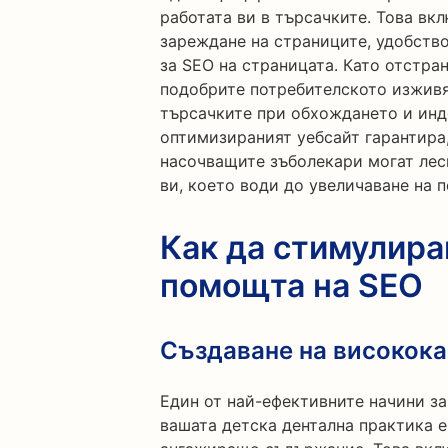
работата ви в търсачките. Това вк
зареждане на страниците, удобств
за SEO на страницата. Като отстра
подобрите потребителското изживя
търсачките при обхождането и инд
оптимизираният уебсайт гарантира,
насочващите зъболекари могат лесн
ви, което води до увеличаване на 
Как да стимулира
помощта на SEO
Създаване на високок
Един от най-ефективните начини за
вашата детска дентална практика е