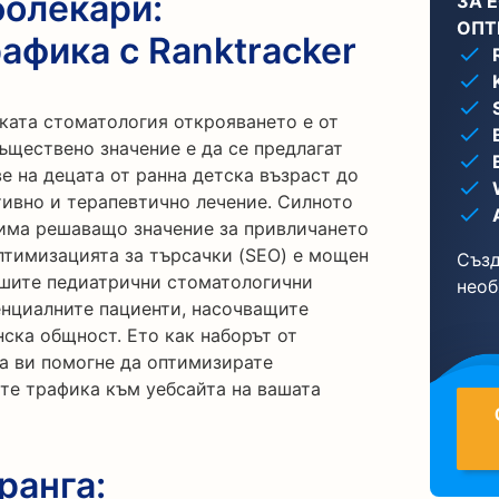
болекари:
ЗА 
ОПТ
афика с Ranktracker
ката стоматология открояването е от
ъществено значение е да се предлагат
е на децата от ранна детска възраст до
ивно и терапевтично лечение. Силното
има решаващо значение за привличането
птимизацията за търсачки (SEO) е мощен
Създ
вашите педиатрични стоматологични
необ
енциалните пациенти, насочващите
ска общност. Ето как наборът от
да ви помогне да оптимизирате
ите трафика към уебсайта на вашата
ранга: