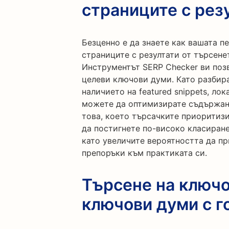
страниците с рез
Безценно е да знаете как вашата п
страниците с резултати от търсене
Инструментът SERP Checker ви поз
целеви ключови думи. Като разбира
наличието на featured snippets, ло
можете да оптимизирате съдържани
това, което търсачките приоритизи
да постигнете по-високо класиране
като увеличите вероятността да п
препоръки към практиката си.
Търсене на ключо
ключови думи с г