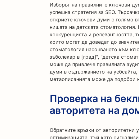
Изборът на правилните ключови дум
успешна стратегия за SEO. Търсачк
откриете ключови думи с голямо в
нишата на детската стоматология. 
конкуренцията и релевантността, 
които могат да доведат до значите
стоматология насочването към клю
зъболекар в [град]", "детска стом
може да привлече правилната ауди
думи в съдържанието на уебсайта, 
метаописанията може да подобри к
Проверка на бекл
авторитета на до
Обратните връзки от авторитетни 
оптимизацията, тъй като сигнализир