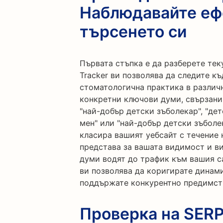
Наблюдавайте еф
търсенето си
Първата стъпка е да разберете тек
Tracker ви позволява да следите к
стоматологична практика в различ
конкретни ключови думи, свързани
"най-добър детски зъболекар", "де
мен" или "най-добър детски зъболек
класира вашият уебсайт с течение 
представа за вашата видимост и в
думи водят до трафик към вашия са
ви позволява да коригирате динами
поддържате конкурентно предимст
Проверка на SERP