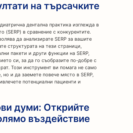
ултати на търсачките
едиатрична дентална практика изглежда в
то (SERP) в сравнение с конкурентите.
волява да анализирате SERP за вашите
те структурата на тези страници,
кални пакети и други функции на SERP,
ето си, за да го съобразите по-добре с
рат. Този инструмент ви помага не само
, но и да заемете повече място в SERP,
ривлечете потенциални пациенти и
ви думи: Открийте
олямо въздействие