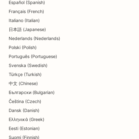
SEO за танцови студия
Español (Spanish)
Français (French)
SEO за детски градини
Italiano (Italian)
SEO оптимизация за услуги за консултиране на
日本語 (Japanese)
дългове
Nederlands (Nederlands)
SEO оптимизация за стоматологични клиники
Polski (Polish)
Português (Portuguese)
SEO за Delis
Svenska (Swedish)
SEO за ресторанти
Türkçe (Turkish)
SEO за услуги за дермабразио
中文 (Chinese)
Български (Bulgarian)
SEO за магазини за детайли
Čeština (Czech)
SEO за магазини за понички
Dansk (Danish)
Ελληνικά (Greek)
SEO оптимизация за услуги за образование и
грижи за деца
Eesti (Estonian)
Suomi (Finnish)