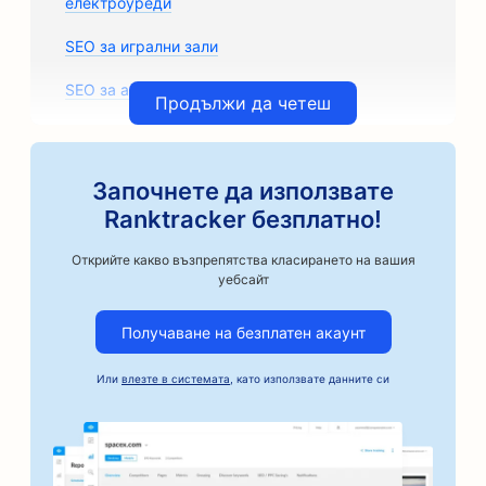
електроуреди
SEO за игрални зали
SEO за архитектурни фирми
Продължи да четеш
SEO оптимизация за автосервизи
SEO за магазини за авточасти
Започнете да използвате
Ranktracker безплатно!
SEO за класове по изкуства
Открийте какво възпрепятства класирането на вашия
SEO за автосервизи
уебсайт
SEO оптимизация за занаятчийски пекарни за
Получаване на безплатен акаунт
кафе
SEO оптимизация за услуги за поръчители
Или
влезте в системата
, като използвате данните си
SEO за автомобилни фирми
SEO за пекарни