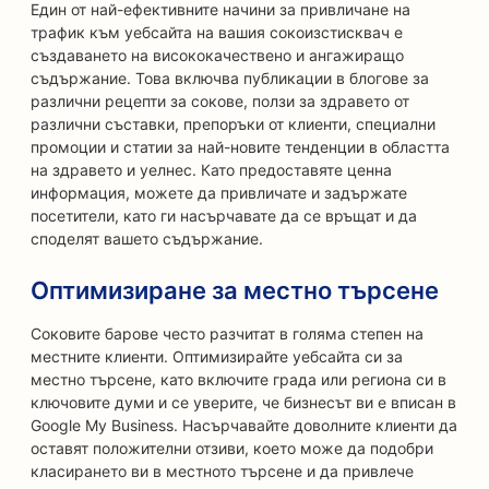
Един от най-ефективните начини за привличане на
трафик към уебсайта на вашия сокоизстисквач е
създаването на висококачествено и ангажиращо
съдържание. Това включва публикации в блогове за
различни рецепти за сокове, ползи за здравето от
различни съставки, препоръки от клиенти, специални
промоции и статии за най-новите тенденции в областта
на здравето и уелнес. Като предоставяте ценна
информация, можете да привличате и задържате
посетители, като ги насърчавате да се връщат и да
споделят вашето съдържание.
Оптимизиране за местно търсене
Соковите барове често разчитат в голяма степен на
местните клиенти. Оптимизирайте уебсайта си за
местно търсене, като включите града или региона си в
ключовите думи и се уверите, че бизнесът ви е вписан в
Google My Business. Насърчавайте доволните клиенти да
оставят положителни отзиви, което може да подобри
класирането ви в местното търсене и да привлече