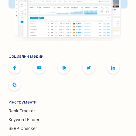
SEO за фризьорски салони
SEO за банки
SEO за книжарници
SEO оптимизация за барбекю стави
SEO за кафенета за настолни игри
Социални медии
SEO за услуги с ботокс и филъри
SEO за бутици
SEO оптимизация за пекарни за хляб
Инструменти
SEO за боулинг зали
Rank Tracker
SEO за пивоварни
Keyword Finder
SEO оптимизация за услуги за уголемяване на
SERP Checker
гърдите