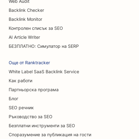
Web Audit
Backlink Checker
SEO за бюфетни ресторанти
Backlink Monitor
SEO за камиони за бургери
Контролен списък за SEO
SEO за магазини за торти
AI Article Writer
БЕЗПЛАТНО: Симулатор на SERP
SEO за автокъщи
SEO за хирурзи по изгаряния
Още от Ranktracker
White Label SaaS Backlink Service
SEO за автомивки
Как работи
SEO за кафенета
Партньорска програма
SEO за магазини за килими и подови настилки
Блог
SEO речник
SEO оптимизация за ресторанти с
Ръководство за SEO
нестандартно меню
Безплатни инструменти за SEO
SEO за услуги за химически пилинг
Споразумение за публикация на гости