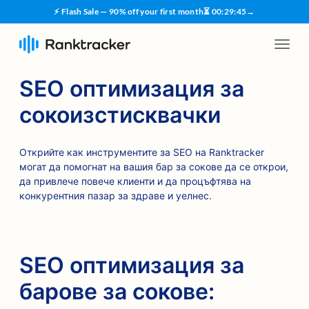
⚡ Flash Sale — 90% off your first month
⏳
00
:
29
:
45
→
SEO оптимизация за
сокоизстисквачки
Открийте как инструментите за SEO на Ranktracker
могат да помогнат на вашия бар за сокове да се открои,
да привлече повече клиенти и да процъфтява на
конкурентния пазар за здраве и уелнес.
SEO оптимизация за
барове за сокове: