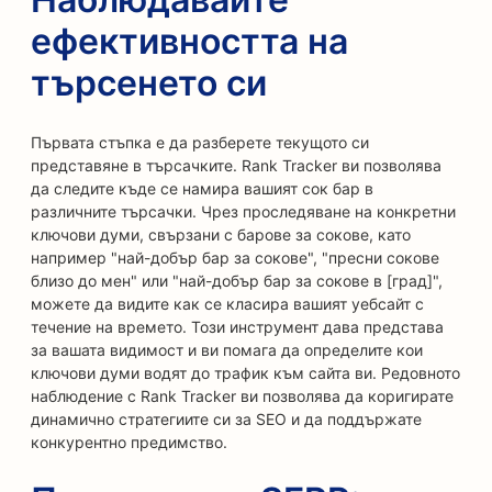
ефективността на
търсенето си
Първата стъпка е да разберете текущото си
представяне в търсачките. Rank Tracker ви позволява
да следите къде се намира вашият сок бар в
различните търсачки. Чрез проследяване на конкретни
ключови думи, свързани с барове за сокове, като
например "най-добър бар за сокове", "пресни сокове
близо до мен" или "най-добър бар за сокове в [град]",
можете да видите как се класира вашият уебсайт с
течение на времето. Този инструмент дава представа
за вашата видимост и ви помага да определите кои
ключови думи водят до трафик към сайта ви. Редовното
наблюдение с Rank Tracker ви позволява да коригирате
динамично стратегиите си за SEO и да поддържате
конкурентно предимство.