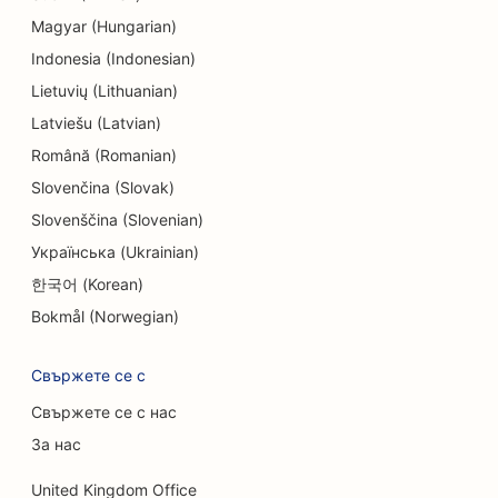
SEO за химическо чистене
Magyar (Hungarian)
SEO за електротехници
Indonesia (Indonesian)
Lietuvių (Lithuanian)
SEO за магазини за електроника
Latviešu (Latvian)
SEO за ендодонтите
Română (Romanian)
SEO за развлечения и отдих
Slovenčina (Slovak)
Slovenščina (Slovenian)
SEO за инженерни фирми
Українська (Ukrainian)
EO за етнически ресторанти
한국어 (Korean)
SEO за стаи за бягство
Bokmål (Norwegian)
SEO за услуги за лифтинг на лицето
Свържете се с
SEO за семейни ресторанти
Свържете се с нас
За нас
SEO за ресторанти Farm-to-Table
United Kingdom Office
SEO за финансови плановици