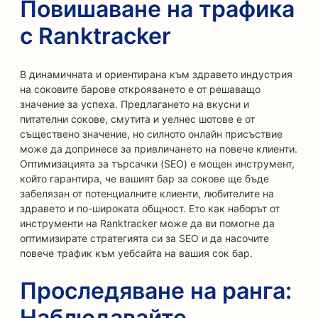
Повишаване на трафика
с Ranktracker
В динамичната и ориентирана към здравето индустрия
на соковите барове открояването е от решаващо
значение за успеха. Предлагането на вкусни и
питателни сокове, смутита и уелнес шотове е от
съществено значение, но силното онлайн присъствие
може да допринесе за привличането на повече клиенти.
Оптимизацията за търсачки (SEO) е мощен инструмент,
който гарантира, че вашият бар за сокове ще бъде
забелязан от потенциалните клиенти, любителите на
здравето и по-широката общност. Ето как наборът от
инструменти на Ranktracker може да ви помогне да
оптимизирате стратегията си за SEO и да насочите
повече трафик към уебсайта на вашия сок бар.
Проследяване на ранга:
Наблюдавайте