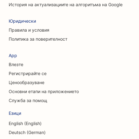
SEO за котешки кафенета
История на актуализациите на алгоритъма на Google
SEO за хиропрактици
Юридически
SEO за услуги за почистване
Правила и условия
Политика за поверителност
SEO за кафенета
SEO за консултантски фирми
App
Влезте
SEO за козметични хирурзи
Регистрирайте се
SEO за магазини за дрехи
Ценообразуване
SEO оптимизация за услуги за обмен на валута
Основни етапи на приложението
Служба за помощ
SEO за краниофациални хирурзи
Езици
SEO за кредитни съюзи
English (English)
SEO оптимизация за магазини за кексчета
Deutsch (German)