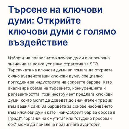
Търсене на ключови
думи: Открийте
ключови думи с голямо
въздействие
Изборът на правилните ключови думи е от основно
значение за всяка успешна стратегия за SEO.
Търсачката на ключови думи ви помага да откриете
силно въздействащи ключови думи, специално
пригодени за индустрията на соковите барове. Като
анализира обема на търсенето, конкуренцията и
релевантността, този инструмент предлага ключови
думи, които могат да доведат до значителен трафик
към вашия сайт. За баровете за сокове насочването
към ключови думи като "най-добрият бар за сокове в
[град]", "органични смутита" или "студено пресован
сок" може да привлече правилната аудитория.