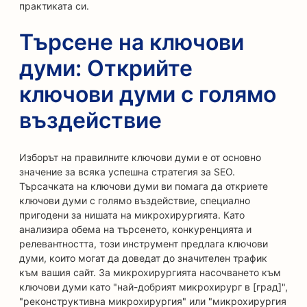
практиката си.
Търсене на ключови
думи: Открийте
ключови думи с голямо
въздействие
Изборът на правилните ключови думи е от основно
значение за всяка успешна стратегия за SEO.
Търсачката на ключови думи ви помага да откриете
ключови думи с голямо въздействие, специално
пригодени за нишата на микрохирургията. Като
анализира обема на търсенето, конкуренцията и
релевантността, този инструмент предлага ключови
думи, които могат да доведат до значителен трафик
към вашия сайт. За микрохирургията насочването към
ключови думи като "най-добрият микрохирург в [град]",
"реконструктивна микрохирургия" или "микрохирургия