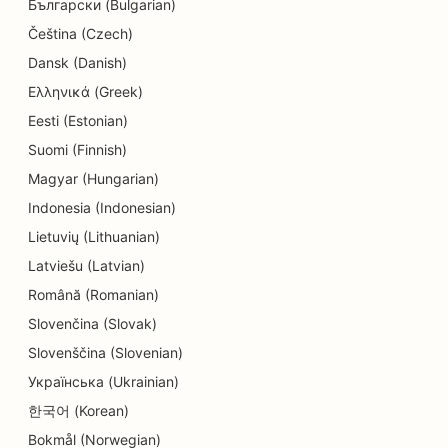
Български (Bulgarian)
SEO за магазини за детайли
Čeština (Czech)
SEO за магазини за понички
Dansk (Danish)
Ελληνικά (Greek)
SEO оптимизация за услуги за образование и
грижи за деца
Eesti (Estonian)
Suomi (Finnish)
SEO за химическо чистене
Magyar (Hungarian)
SEO за електротехници
Indonesia (Indonesian)
Lietuvių (Lithuanian)
SEO за магазини за електроника
Latviešu (Latvian)
SEO за ендодонтите
Română (Romanian)
SEO за развлечения и отдих
Slovenčina (Slovak)
Slovenščina (Slovenian)
SEO за инженерни фирми
Українська (Ukrainian)
EO за етнически ресторанти
한국어 (Korean)
SEO за стаи за бягство
Bokmål (Norwegian)