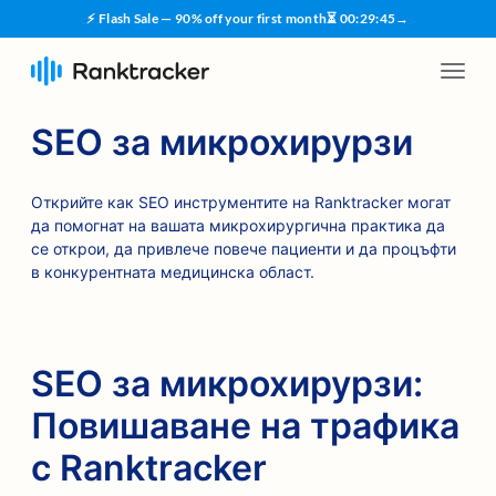
⚡ Flash Sale — 90% off your first month
⏳
00
:
29
:
45
→
SEO за микрохирурзи
Открийте как SEO инструментите на Ranktracker могат
да помогнат на вашата микрохирургична практика да
се открои, да привлече повече пациенти и да процъфти
в конкурентната медицинска област.
SEO за микрохирурзи:
Повишаване на трафика
с Ranktracker