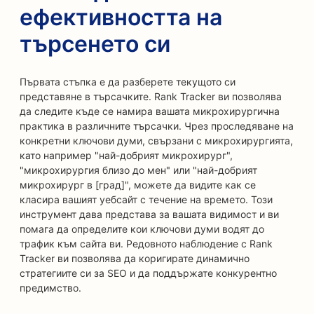
ефективността на
търсенето си
Първата стъпка е да разберете текущото си
представяне в търсачките. Rank Tracker ви позволява
да следите къде се намира вашата микрохирургична
практика в различните търсачки. Чрез проследяване на
конкретни ключови думи, свързани с микрохирургията,
като например "най-добрият микрохирург",
"микрохирургия близо до мен" или "най-добрият
микрохирург в [град]", можете да видите как се
класира вашият уебсайт с течение на времето. Този
инструмент дава представа за вашата видимост и ви
помага да определите кои ключови думи водят до
трафик към сайта ви. Редовното наблюдение с Rank
Tracker ви позволява да коригирате динамично
стратегиите си за SEO и да поддържате конкурентно
предимство.