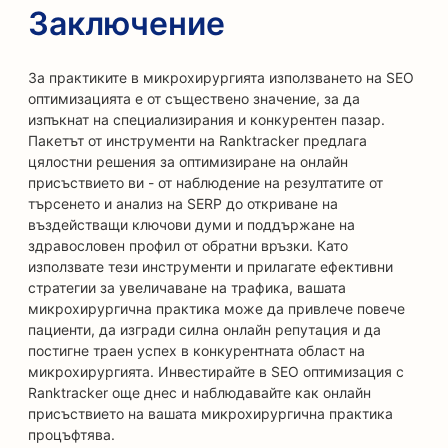
Заключение
За практиките в микрохирургията използването на SEO
оптимизацията е от съществено значение, за да
изпъкнат на специализирания и конкурентен пазар.
Пакетът от инструменти на Ranktracker предлага
цялостни решения за оптимизиране на онлайн
присъствието ви - от наблюдение на резултатите от
търсенето и анализ на SERP до откриване на
въздействащи ключови думи и поддържане на
здравословен профил от обратни връзки. Като
използвате тези инструменти и прилагате ефективни
стратегии за увеличаване на трафика, вашата
микрохирургична практика може да привлече повече
пациенти, да изгради силна онлайн репутация и да
постигне траен успех в конкурентната област на
микрохирургията. Инвестирайте в SEO оптимизация с
Ranktracker още днес и наблюдавайте как онлайн
присъствието на вашата микрохирургична практика
процъфтява.