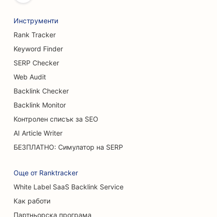
SEO оптимизация за пекарни за хляб
Инструменти
SEO за боулинг зали
Rank Tracker
SEO за пивоварни
Keyword Finder
SEO оптимизация за услуги за уголемяване на
SERP Checker
гърдите
Web Audit
Backlink Checker
SEO за бюфетни ресторанти
Backlink Monitor
SEO за камиони за бургери
Контролен списък за SEO
SEO за магазини за торти
AI Article Writer
БЕЗПЛАТНО: Симулатор на SERP
SEO за автокъщи
SEO за хирурзи по изгаряния
Още от Ranktracker
White Label SaaS Backlink Service
SEO за автомивки
Как работи
SEO за кафенета
Партньорска програма