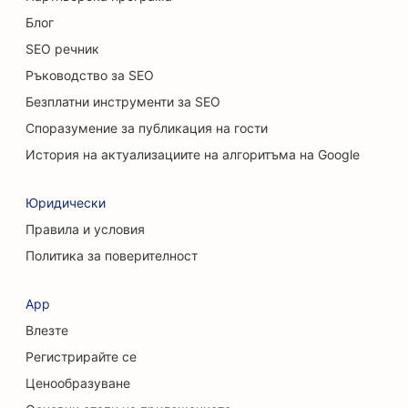
SEO за магазини за килими и подови настилки
Блог
SEO речник
SEO оптимизация за ресторанти с
Ръководство за SEO
нестандартно меню
Безплатни инструменти за SEO
SEO за услуги за химически пилинг
Споразумение за публикация на гости
SEO за котешки кафенета
История на актуализациите на алгоритъма на Google
SEO за хиропрактици
Юридически
SEO за услуги за почистване
Правила и условия
Политика за поверителност
SEO за кафенета
SEO за консултантски фирми
App
Влезте
SEO за козметични хирурзи
Регистрирайте се
SEO за магазини за дрехи
Ценообразуване
SEO оптимизация за услуги за обмен на валута