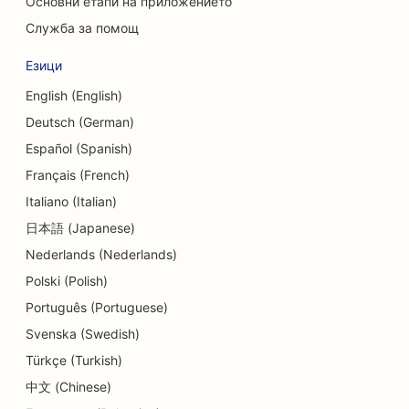
Основни етапи на приложението
Служба за помощ
SEO за краниофациални хирурзи
Езици
SEO за кредитни съюзи
English (English)
SEO оптимизация за магазини за кексчета
Deutsch (German)
SEO за танцови студия
Español (Spanish)
Français (French)
SEO за детски градини
Italiano (Italian)
SEO оптимизация за услуги за консултиране на
日本語 (Japanese)
дългове
Nederlands (Nederlands)
SEO оптимизация за стоматологични клиники
Polski (Polish)
Português (Portuguese)
SEO за Delis
Svenska (Swedish)
SEO за ресторанти
Türkçe (Turkish)
SEO за услуги за дермабразио
中文 (Chinese)