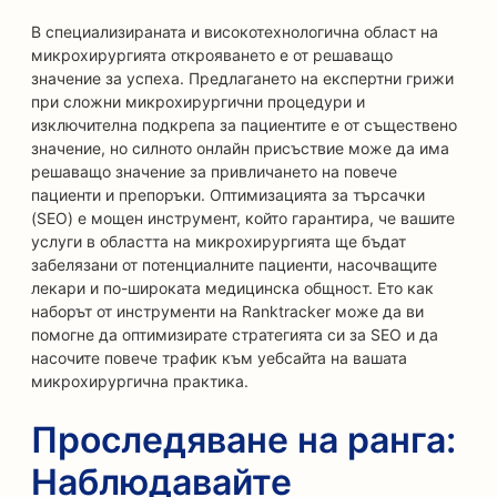
В специализираната и високотехнологична област на
микрохирургията открояването е от решаващо
значение за успеха. Предлагането на експертни грижи
при сложни микрохирургични процедури и
изключителна подкрепа за пациентите е от съществено
значение, но силното онлайн присъствие може да има
решаващо значение за привличането на повече
пациенти и препоръки. Оптимизацията за търсачки
(SEO) е мощен инструмент, който гарантира, че вашите
услуги в областта на микрохирургията ще бъдат
забелязани от потенциалните пациенти, насочващите
лекари и по-широката медицинска общност. Ето как
наборът от инструменти на Ranktracker може да ви
помогне да оптимизирате стратегията си за SEO и да
насочите повече трафик към уебсайта на вашата
микрохирургична практика.
Проследяване на ранга:
Наблюдавайте