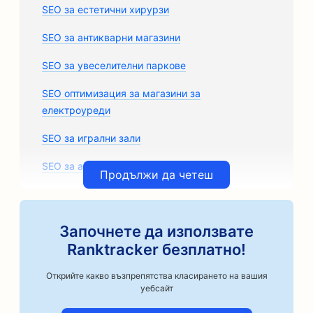
SEO за естетични хирурзи
SEO за антикварни магазини
SEO за увеселителни паркове
SEO оптимизация за магазини за
електроуреди
SEO за игрални зали
SEO за архитектурни фирми
Продължи да четеш
SEO оптимизация за автосервизи
SEO за магазини за авточасти
Започнете да използвате
Ranktracker безплатно!
SEO за класове по изкуства
Открийте какво възпрепятства класирането на вашия
SEO за автосервизи
уебсайт
SEO оптимизация за занаятчийски пекарни за