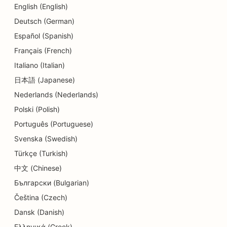
English (English)
SEO оптимизация за услуги за консултиране на
Deutsch (German)
дългове
Español (Spanish)
SEO оптимизация за услуги за обмен на валута
Français (French)
Italiano (Italian)
SEO за танцови студия
日本語 (Japanese)
SEO за услуги за дермабразио
Nederlands (Nederlands)
SEO за детски градини
Polski (Polish)
Português (Portuguese)
SEO оптимизация за стоматологични клиники
Svenska (Swedish)
SEO за магазини за детайли
Türkçe (Turkish)
SEO за ресторанти
中文 (Chinese)
Български (Bulgarian)
SEO оптимизация за магазини за кексчета
Čeština (Czech)
SEO оптимизация за услуги за образование и
Dansk (Danish)
грижи за деца
Ελληνικά (Greek)