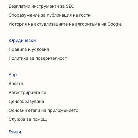
Безплатни инструменти за SEO
SEO за услуги за почистване
Споразумение за публикация на гости
SEO за хиропрактици
История на актуализациите на алгоритъма на Google
SEO за котешки кафенета
Юридически
SEO за услуги за химически пилинг
Правила и условия
Политика за поверителност
SEO за магазини за дрехи
SEO за краниофациални хирурзи
App
Влезте
SEO за кафенета
Регистрирайте се
SEO за козметични хирурзи
Ценообразуване
SEO за кредитни съюзи
Основни етапи на приложението
Служба за помощ
SEO за консултантски фирми
Езици
SEO за Delis