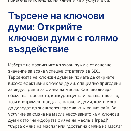
привлечете потенциални клиенти към услугите си.
Търсене на ключови
думи: Открийте
ключови думи с голямо
въздействие
Изборът на правилните ключови думи е от основно
значение за всяка успешна стратегия за SEO.
Търсачката на ключови думи ви помага да откриете
високо ефективни ключови думи, специално пригодени
за индустрията за смяна на масла. Като анализира
обема на търсенето, конкуренцията и релевантността,
този инструмент предлага ключови думи, които могат
да доведат до значителен трафик към вашия сайт. За
услугите за смяна на масла насочването към ключови
думи като "най-добрата смяна на масла в [град]",
"бърза смяна на масла" или "достъпна смяна на масла"