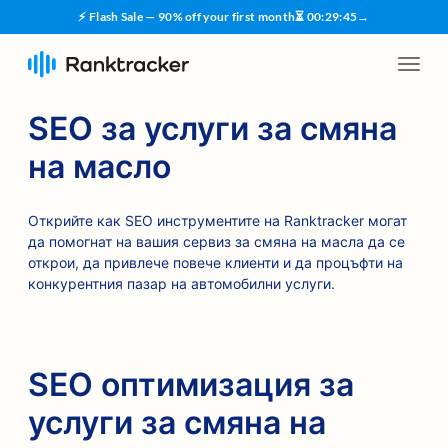
⚡ Flash Sale — 90% off your first month
⏳
00
:
29
:
45
→
SEO за услуги за смяна
на масло
Открийте как SEO инструментите на Ranktracker могат
да помогнат на вашия сервиз за смяна на масла да се
открои, да привлече повече клиенти и да процъфти на
конкурентния пазар на автомобилни услуги.
SEO оптимизация за
услуги за смяна на