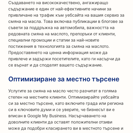
Създаването на висококачествено, ангажиращо
съдържание е един от най-ефективните начини за
привличане на трафик към уебсайта на вашия сервиз за
смяна на масла. Това включва публикации в блогове за
съвети за поддръжка на автомобила, важността на
редовната смяна на маслото, препоръки от клиенти,
специални промоции и статии за най-новите
постижения в технологията за смяна на маслото.
Предоставянето на ценна информация може да
привлече и задържи посетителите, като ги насърчи да
се върнат и да споделят вашето съдържание.
Оптимизиране за местно търсене
Услугите за смяна на масло често разчитат в голяма
степен на местните клиенти. Оптимизирайте уебсайта
си за местно търсене, като включите града или региона
си в ключовите думи и се уверите, че бизнесът ви е
вписан в Google My Business. Насърчаването на
доволните клиенти да оставят положителни отзиви
може да подобри класирането ви в местното търсене и