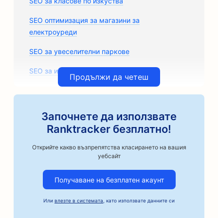
SEO за класове по изкуства
SEO оптимизация за магазини за
електроуреди
SEO за увеселителни паркове
SEO за игрални зали
Продължи да четеш
SEO за архитектурни фирми
SEO оптимизация за занаятчийски пекарни за
Започнете да използвате
кафе
Ranktracker безплатно!
SEO за магазини за авточасти
Открийте какво възпрепятства класирането на вашия
уебсайт
SEO за автосервизи
Получаване на безплатен акаунт
SEO оптимизация за автосервизи
SEO за автомобилни фирми
Или
влезте в системата
, като използвате данните си