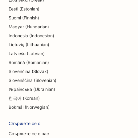
SEO за магазини за понички
Eesti (Estonian)
Suomi (Finnish)
SEO за електротехници
Magyar (Hungarian)
SEO за химическо чистене
Indonesia (Indonesian)
Lietuvių (Lithuanian)
SEO за магазини за електроника
Latviešu (Latvian)
SEO за инженерни фирми
Română (Romanian)
SEO за ендодонтите
Slovenčina (Slovak)
Slovenščina (Slovenian)
SEO за развлечения и отдих
Українська (Ukrainian)
SEO за стаи за бягство
한국어 (Korean)
EO за етнически ресторанти
Bokmål (Norwegian)
SEO за ресторанти Farm-to-Table
Свържете се с
SEO за услуги за лифтинг на лицето
Свържете се с нас