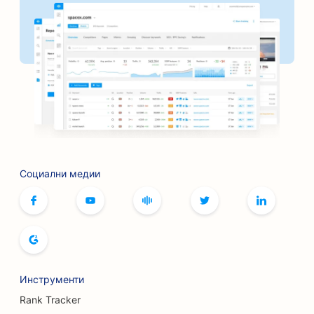
SEO оптимизация за услуги за поръчители
SEO за банки
SEO за пекарни
SEO за фризьорски салони
SEO оптимизация за барбекю стави
SEO за бутици
SEO за услуги с ботокс и филъри
Социални медии
SEO за боулинг зали
SEO за кафенета за настолни игри
SEO за книжарници
Инструменти
SEO оптимизация за пекарни за хляб
Rank Tracker
SEO за пивоварни