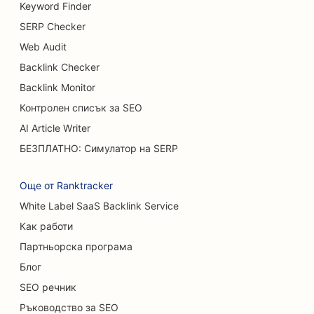
Keyword Finder
SEO оптимизация за услуги за уголемяване на
SERP Checker
гърдите
Web Audit
Backlink Checker
SEO за бюфетни ресторанти
Backlink Monitor
SEO за камиони за бургери
Контролен списък за SEO
SEO за хирурзи по изгаряния
AI Article Writer
БЕЗПЛАТНО: Симулатор на SERP
SEO за кафенета
SEO за магазини за торти
Още от Ranktracker
White Label SaaS Backlink Service
SEO оптимизация за ресторанти с
нестандартно меню
Как работи
Партньорска програма
SEO за магазини за килими и подови настилки
Блог
SEO за автомивки
SEO речник
Ръководство за SEO
SEO за автокъщи