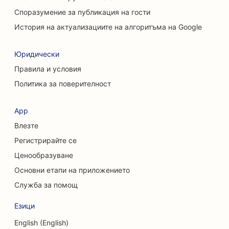
SEO за услуги за почистване
Споразумение за публикация на гости
SEO за хиропрактици
История на актуализациите на алгоритъма на Google
SEO за котешки кафенета
Юридически
SEO за услуги за химически пилинг
Правила и условия
Политика за поверителност
SEO за магазини за дрехи
SEO за краниофациални хирурзи
App
Влезте
SEO за кафенета
Регистрирайте се
SEO за козметични хирурзи
Ценообразуване
SEO за кредитни съюзи
Основни етапи на приложението
Служба за помощ
SEO за консултантски фирми
Езици
SEO за Delis
English (English)