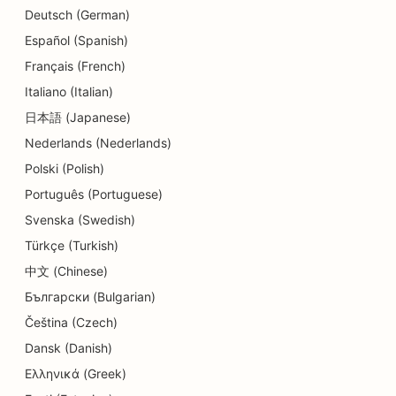
SEO оптимизация за услуги за консултиране на
Deutsch (German)
дългове
Español (Spanish)
SEO оптимизация за услуги за обмен на валута
Français (French)
Italiano (Italian)
SEO за танцови студия
日本語 (Japanese)
SEO за услуги за дермабразио
Nederlands (Nederlands)
SEO за детски градини
Polski (Polish)
Português (Portuguese)
SEO оптимизация за стоматологични клиники
Svenska (Swedish)
SEO за магазини за детайли
Türkçe (Turkish)
SEO за ресторанти
中文 (Chinese)
Български (Bulgarian)
SEO оптимизация за магазини за кексчета
Čeština (Czech)
SEO оптимизация за услуги за образование и
Dansk (Danish)
грижи за деца
Ελληνικά (Greek)