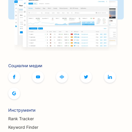
SEO за банки
SEO за пекарни
SEO за фризьорски салони
SEO оптимизация за барбекю стави
SEO за бутици
SEO за услуги с ботокс и филъри
Социални медии
SEO за боулинг зали
SEO за кафенета за настолни игри
SEO за книжарници
Инструменти
SEO оптимизация за пекарни за хляб
Rank Tracker
SEO за пивоварни
Keyword Finder