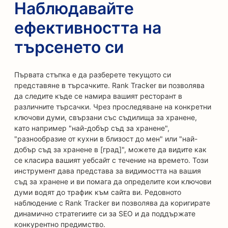
Наблюдавайте
ефективността на
търсенето си
Първата стъпка е да разберете текущото си
представяне в търсачките. Rank Tracker ви позволява
да следите къде се намира вашият ресторант в
различните търсачки. Чрез проследяване на конкретни
ключови думи, свързани със съдилища за хранене,
като например "най-добър съд за хранене",
"разнообразие от кухни в близост до мен" или "най-
добър съд за хранене в [град]", можете да видите как
се класира вашият уебсайт с течение на времето. Този
инструмент дава представа за видимостта на вашия
съд за хранене и ви помага да определите кои ключови
думи водят до трафик към сайта ви. Редовното
наблюдение с Rank Tracker ви позволява да коригирате
динамично стратегиите си за SEO и да поддържате
конкурентно предимство.