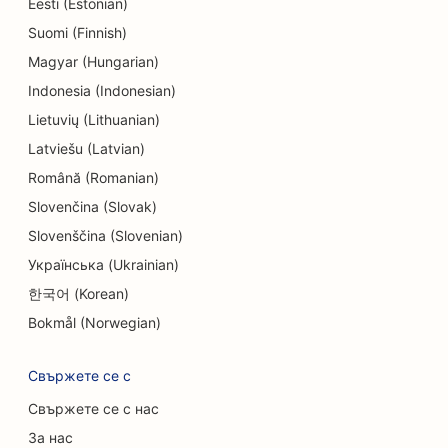
SEO за магазини за понички
Eesti (Estonian)
Suomi (Finnish)
SEO за електротехници
Magyar (Hungarian)
SEO за химическо чистене
Indonesia (Indonesian)
Lietuvių (Lithuanian)
SEO за магазини за електроника
Latviešu (Latvian)
SEO за инженерни фирми
Română (Romanian)
SEO за ендодонтите
Slovenčina (Slovak)
Slovenščina (Slovenian)
SEO за развлечения и отдих
Українська (Ukrainian)
SEO за стаи за бягство
한국어 (Korean)
EO за етнически ресторанти
Bokmål (Norwegian)
SEO за ресторанти Farm-to-Table
Свържете се с
SEO за услуги за лифтинг на лицето
Свържете се с нас
За нас
SEO за семейни ресторанти