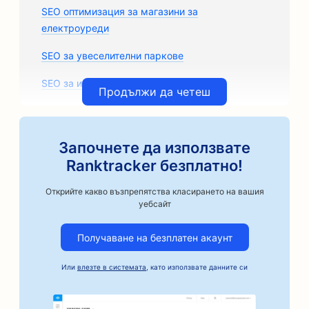
SEO оптимизация за магазини за
електроуреди
SEO за увеселителни паркове
SEO за игрални зали
Продължи да четеш
SEO за архитектурни фирми
SEO оптимизация за занаятчийски пекарни за
Започнете да използвате
кафе
Ranktracker безплатно!
SEO за магазини за авточасти
Открийте какво възпрепятства класирането на вашия
уебсайт
SEO за автосервизи
Получаване на безплатен акаунт
SEO оптимизация за автосервизи
SEO за автомобилни фирми
Или
влезте в системата
, като използвате данните си
SEO оптимизация за услуги за поръчители