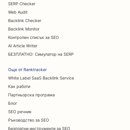
SEO оптимизация за услуги за уголемяване на
SERP Checker
гърдите
Web Audit
Backlink Checker
SEO за бюфетни ресторанти
Backlink Monitor
SEO за камиони за бургери
Контролен списък за SEO
SEO за хирурзи по изгаряния
AI Article Writer
БЕЗПЛАТНО: Симулатор на SERP
SEO за кафенета
SEO за магазини за торти
Още от Ranktracker
White Label SaaS Backlink Service
SEO оптимизация за ресторанти с
нестандартно меню
Как работи
Партньорска програма
SEO за магазини за килими и подови настилки
Блог
SEO за автомивки
SEO речник
Ръководство за SEO
SEO за автокъщи
Безплатни инструменти за SEO