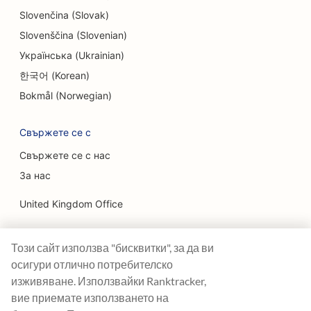
SEO за ендодонтите
Slovenčina (Slovak)
Slovenščina (Slovenian)
SEO за развлечения и отдих
Українська (Ukrainian)
SEO за стаи за бягство
한국어 (Korean)
EO за етнически ресторанти
Bokmål (Norwegian)
SEO за ресторанти Farm-to-Table
Свържете се с
SEO за услуги за лифтинг на лицето
Свържете се с нас
За нас
SEO за семейни ресторанти
United Kingdom Office
SEO за финансови плановици
Ranktracker Ltd
SEO за ресторанти за бързо хранене
Този сайт използва "бисквитки", за да ви
144A Clerkenwell Rd
SEO оптимизация за цветари
London, EC1R 5DF
осигури отлично потребителско
Company No: 08820809
изживяване. Използвайки Ranktracker,
SEO за ресторанти с изискана кухня
felix@ranktracker.com
вие приемате използването на