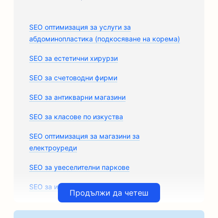
SEO оптимизация за услуги за
абдоминопластика (подкосяване на корема)
SEO за естетични хирурзи
SEO за счетоводни фирми
SEO за антикварни магазини
SEO за класове по изкуства
SEO оптимизация за магазини за
електроуреди
SEO за увеселителни паркове
SEO за игрални зали
Продължи да четеш
SEO за архитектурни фирми