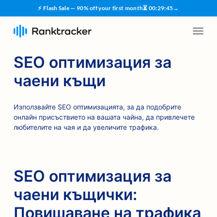
⚡ Flash Sale — 90% off your first month
⏳
00
:
29
:
44
→
SEO оптимизация за
чаени къщи
Използвайте SEO оптимизацията, за да подобрите
онлайн присъствието на вашата чайна, да привлечете
любителите на чая и да увеличите трафика.
SEO оптимизация за
чаени къщички:
Повишаване на трафика