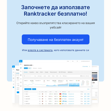
SEO оптимизация за занаятчийски пекарни за
Започнете да използвате
кафе
Ranktracker безплатно!
SEO за магазини за авточасти
Открийте какво възпрепятства класирането на вашия
уебсайт
SEO за автосервизи
Получаване на безплатен акаунт
SEO оптимизация за автосервизи
SEO за автомобилни фирми
Или
влезте в системата
, като използвате данните си
SEO оптимизация за услуги за поръчители
SEO за банки
SEO за пекарни
SEO за фризьорски салони
SEO оптимизация за барбекю стави
SEO за бутици