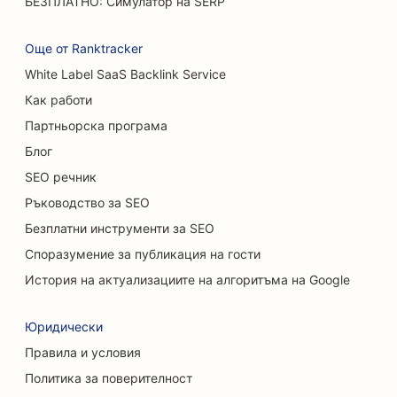
БЕЗПЛАТНО: Симулатор на SERP
SEO за кафенета
SEO за магазини за торти
Още от Ranktracker
White Label SaaS Backlink Service
SEO оптимизация за ресторанти с
нестандартно меню
Как работи
Партньорска програма
SEO за магазини за килими и подови настилки
Блог
SEO за автомивки
SEO речник
Ръководство за SEO
SEO за автокъщи
Безплатни инструменти за SEO
SEO за услуги за почистване
Споразумение за публикация на гости
SEO за хиропрактици
История на актуализациите на алгоритъма на Google
SEO за котешки кафенета
Юридически
SEO за услуги за химически пилинг
Правила и условия
Политика за поверителност
SEO за магазини за дрехи