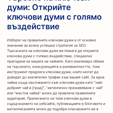
думи: Открийте
ключови думи с голямо
въздействие
Изборът на правилните ключови думи е от основно
значение за всяка успешна стратегия за SEO.
Търсачката на ключови думи ви помага да откриете
ключови думи с голямо въздействие, специално
пригодени за нишата на чайните. Като анализира обема
на търсенето, конкуренцията и релевантността, този
инструмент предлага ключови думи, които могат да
доведат до значителен трафик към вашия сайт. За една
чайна къща насочването към ключови думи като "най-
добрият чай в [град]", "автентично преживяване с чай"
или "местна чайна" може да привлече правилната
аудитория. Прилагането на тези ключови думи в
съдържанието на уебсайта, публикациите в блоговете и
метаописанията може да подобри класирането ви в