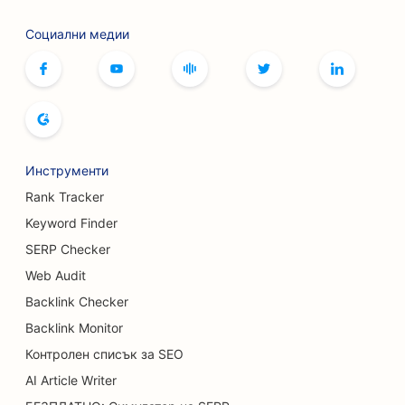
SEO за услуги с ботокс и филъри
Социални медии
SEO за боулинг зали
SEO за кафенета за настолни игри
SEO за книжарници
Инструменти
SEO оптимизация за пекарни за хляб
Rank Tracker
SEO за пивоварни
Keyword Finder
SEO оптимизация за услуги за уголемяване на
SERP Checker
гърдите
Web Audit
Backlink Checker
SEO за бюфетни ресторанти
Backlink Monitor
SEO за камиони за бургери
Контролен списък за SEO
SEO за хирурзи по изгаряния
AI Article Writer