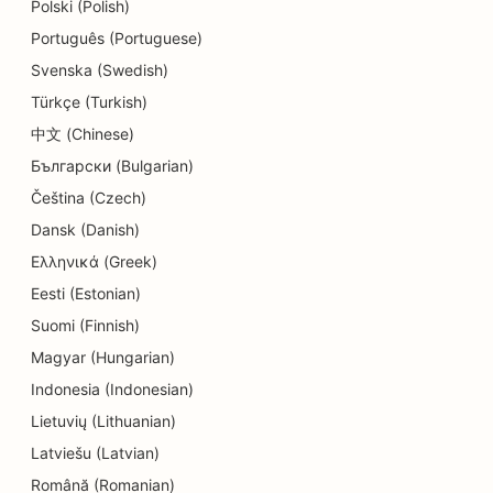
Polski (Polish)
Português (Portuguese)
SEO оптимизация за стоматологични клиники
Svenska (Swedish)
SEO за магазини за детайли
Türkçe (Turkish)
SEO за ресторанти
中文 (Chinese)
Български (Bulgarian)
SEO оптимизация за магазини за кексчета
Čeština (Czech)
SEO оптимизация за услуги за образование и
Dansk (Danish)
грижи за деца
Ελληνικά (Greek)
SEO за магазини за понички
Eesti (Estonian)
Suomi (Finnish)
SEO за електротехници
Magyar (Hungarian)
SEO за химическо чистене
Indonesia (Indonesian)
Lietuvių (Lithuanian)
SEO за магазини за електроника
Latviešu (Latvian)
SEO за инженерни фирми
Română (Romanian)