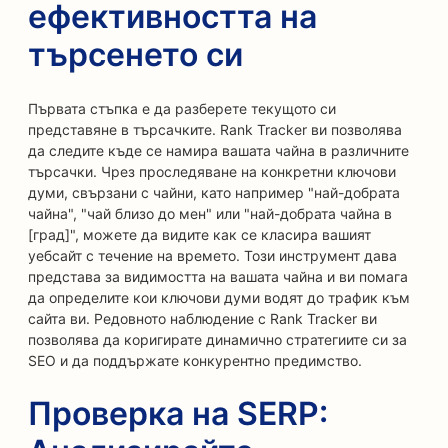
ефективността на
търсенето си
Първата стъпка е да разберете текущото си
представяне в търсачките. Rank Tracker ви позволява
да следите къде се намира вашата чайна в различните
търсачки. Чрез проследяване на конкретни ключови
думи, свързани с чайни, като например "най-добрата
чайна", "чай близо до мен" или "най-добрата чайна в
[град]", можете да видите как се класира вашият
уебсайт с течение на времето. Този инструмент дава
представа за видимостта на вашата чайна и ви помага
да определите кои ключови думи водят до трафик към
сайта ви. Редовното наблюдение с Rank Tracker ви
позволява да коригирате динамично стратегиите си за
SEO и да поддържате конкурентно предимство.
Проверка на SERP: