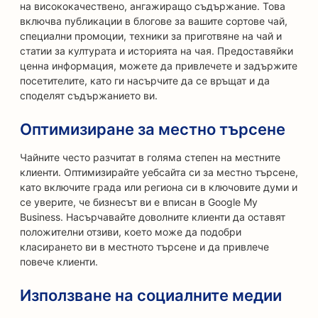
на висококачествено, ангажиращо съдържание. Това
включва публикации в блогове за вашите сортове чай,
специални промоции, техники за приготвяне на чай и
статии за културата и историята на чая. Предоставяйки
ценна информация, можете да привлечете и задържите
посетителите, като ги насърчите да се връщат и да
споделят съдържанието ви.
Оптимизиране за местно търсене
Чайните често разчитат в голяма степен на местните
клиенти. Оптимизирайте уебсайта си за местно търсене,
като включите града или региона си в ключовите думи и
се уверите, че бизнесът ви е вписан в Google My
Business. Насърчавайте доволните клиенти да оставят
положителни отзиви, което може да подобри
класирането ви в местното търсене и да привлече
повече клиенти.
Използване на социалните медии