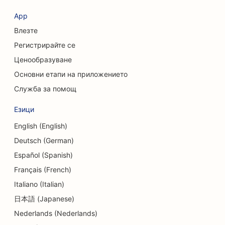
SEO за краниофациални хирурзи
App
Влезте
SEO за кафенета
Регистрирайте се
SEO за козметични хирурзи
Ценообразуване
SEO за кредитни съюзи
Основни етапи на приложението
Служба за помощ
SEO за консултантски фирми
Езици
SEO за Delis
English (English)
SEO оптимизация за услуги за консултиране на
Deutsch (German)
дългове
Español (Spanish)
SEO оптимизация за услуги за обмен на валута
Français (French)
Italiano (Italian)
SEO за танцови студия
日本語 (Japanese)
SEO за услуги за дермабразио
Nederlands (Nederlands)
SEO за детски градини