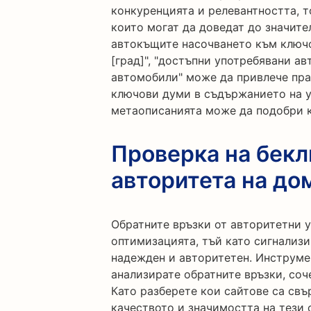
конкуренцията и релевантността, 
които могат да доведат до значите
автокъщите насочването към ключо
[град]", "достъпни употребявани а
автомобили" може да привлече пра
ключови думи в съдържанието на у
метаописанията може да подобри к
Проверка на бекл
авторитета на до
Обратните връзки от авторитетни 
оптимизацията, тъй като сигнализир
надежден и авторитетен. Инструмен
анализирате обратните връзки, со
Като разберете кои сайтове са свъ
качеството и значимостта на тези 