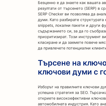
Безценно е да знаете как вашата а
резултати от търсенето (SERP) в с
SERP Checker ви позволява да ана
думи. Като разбирате структурата н
snippets, локални пакети и други 
съдържанието си, за да го съобраз
приоритизират. Този инструмент ви
класиране и да заемете повече мяс
да привлечете потенциални клиент
Търсене на ключо
ключови думи с г
Изборът на правилните ключови дум
успешна стратегия за SEO. Търсачк
откриете високоефективни ключови
автомобилната индустрия. Като ан