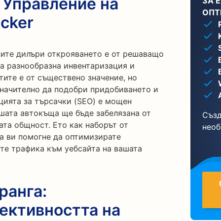
 Управление на
ЗА 
ОПТ
acker
ните дилъри открояването е от решаващо
на разнообразна инвентаризация и
ите е от съществено значение, но
начително да подобри придобиването и
цията за търсачки (SEO) е мощен
ашата автокъща ще бъде забелязана от
Създ
та общност. Ето как наборът от
необ
да ви помогне да оптимизирате
ите трафика към уебсайта на вашата
ранга:
ективността на