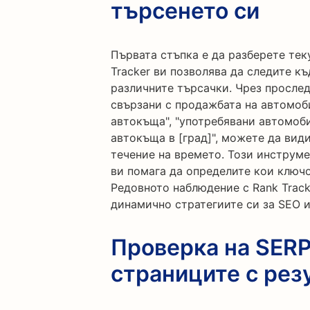
търсенето си
Първата стъпка е да разберете тек
Tracker ви позволява да следите к
различните търсачки. Чрез просле
свързани с продажбата на автомоб
автокъща", "употребявани автомоби
автокъща в [град]", можете да вид
течение на времето. Този инструме
ви помага да определите кои ключо
Редовното наблюдение с Rank Track
динамично стратегиите си за SEO и
Проверка на SERP
страниците с рез