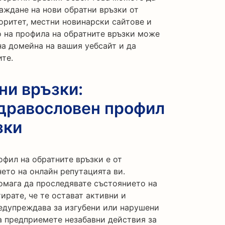
аждане на нови обратни връзки от
оритет, местни новинарски сайтове и
 на профила на обратните връзки може
на домейна на вашия уебсайт и да
те.
ни връзки:
дравословен профил
зки
фил на обратните връзки е от
ето на онлайн репутацията ви.
помага да проследявате състоянието на
ирате, че те остават активни и
редупреждава за изгубени или нарушени
а предприемете незабавни действия за