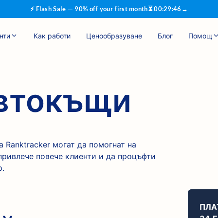
⚡ Flash Sale — 90% off your first month
⏳
00
:
29
:
45
→
нти
Как работи
Ценообразуване
Блог
Помощ
автокъщи
 Ranktracker могат да помогнат на
привлече повече клиенти и да процъфти
р.
ПЛА