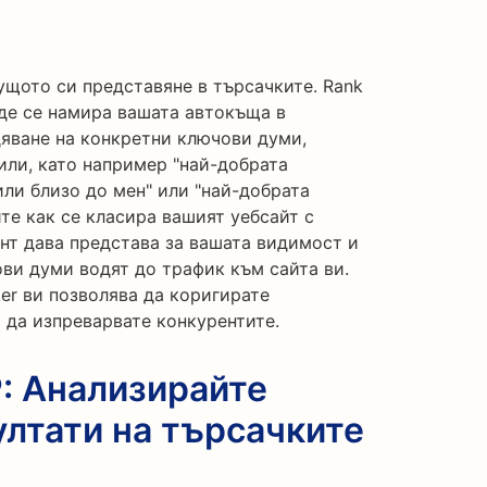
ущото си представяне в търсачките. Rank
ъде се намира вашата автокъща в
дяване на конкретни ключови думи,
или, като например "най-добрата
ли близо до мен" или "най-добрата
ите как се класира вашият уебсайт с
нт дава представа за вашата видимост и
ви думи водят до трафик към сайта ви.
er ви позволява да коригирате
 да изпреварвате конкурентите.
: Анализирайте
ултати на търсачките