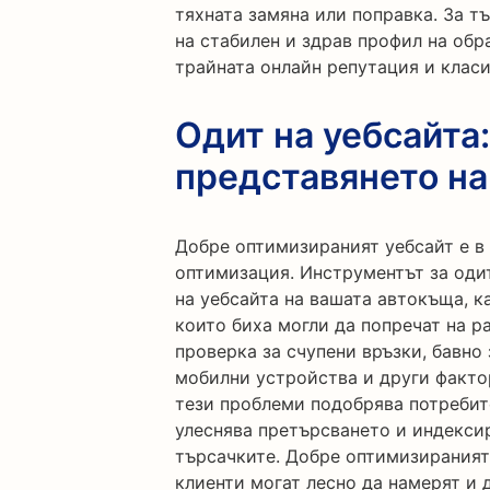
тяхната замяна или поправка. За 
на стабилен и здрав профил на обр
трайната онлайн репутация и класи
Одит на уебсайта
представянето на
Добре оптимизираният уебсайт е в
оптимизация. Инструментът за оди
на уебсайта на вашата автокъща, 
които биха могли да попречат на р
проверка за счупени връзки, бавно
мобилни устройства и други факто
тези проблеми подобрява потребит
улеснява претърсването и индекси
търсачките. Добре оптимизираният 
клиенти могат лесно да намерят и д