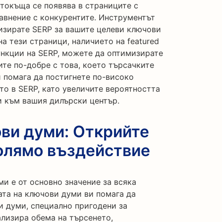
втокъща се появява в страниците с
равнение с конкурентите. Инструментът
лизирате SERP за вашите целеви ключови
а тези страници, наличието на featured
функции на SERP, можете да оптимизирате
ите по-добре с това, което търсачките
 помага да постигнете по-високо
то в SERP, като увеличите вероятността
и към вашия дилърски център.
ви думи: Открийте
олямо въздействие
и е от основно значение за всяка
ата на ключови думи ви помага да
 думи, специално пригодени за
ализира обема на търсенето,