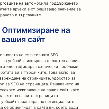
търговците на автомобили поддържането
атните връзки е от решаващо значение за
рането в търсачките.
: Оптимизиране на
 вашия сайт
 основата на ефективната SEO
т на уебсайта извършва цялостен анализ
като идентифицира технически проблеми,
аботата ви в търсачките. Това включва
 зареждане на страниците, удобство за
ри за SEO на страницата. Решаването на
елското изживяване на вашия сайт, като
рането на вашите страници от
уебсайт гарантира, че потенциалните
а се ориентират в сайта ви, което води