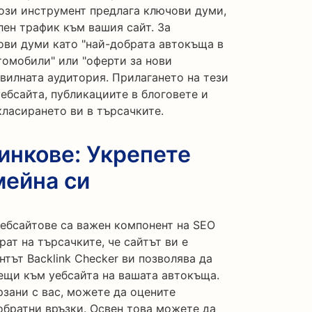
този инструмент предлага ключови думи,
лен трафик към вашия сайт. За
ви думи като "най-добрата автокъща в
втомобили" или "оферти за нови
вилната аудитория. Прилагането на тези
ебсайта, публикациите в блоговете и
ласирането ви в търсачките.
инкове: Укрепете
мейна си
уебсайтове са важен компонент на SEO
ат на търсачките, че сайтът ви е
тът Backlink Checker ви позволява да
чещи към уебсайта на вашата автокъща.
рзани с вас, можете да оцените
обратни връзки. Освен това можете да