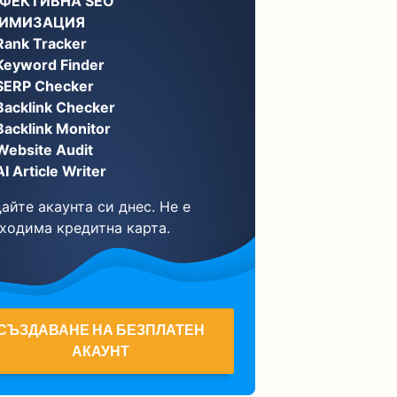
ЕФЕКТИВНА SEO
ИМИЗАЦИЯ
Rank Tracker
Keyword Finder
SERP Checker
Backlink Checker
Backlink Monitor
Website Audit
AI Article Writer
айте акаунта си днес. Не е
ходима кредитна карта.
СЪЗДАВАНЕ НА БЕЗПЛАТЕН
АКАУНТ