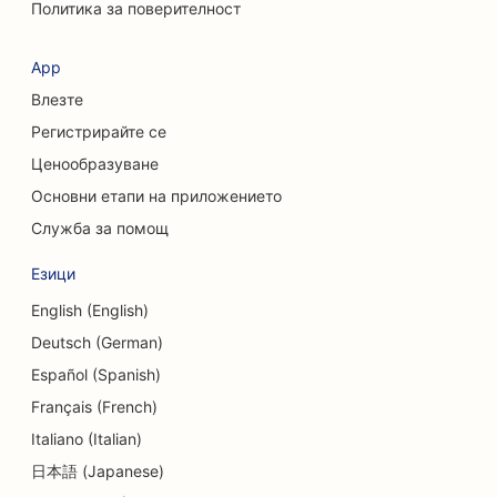
Политика за поверителност
SEO за кафенета
SEO за консултантски фирми
App
Влезте
SEO за козметични хирурзи
Регистрирайте се
SEO за магазини за дрехи
Ценообразуване
SEO оптимизация за услуги за обмен на валута
Основни етапи на приложението
Служба за помощ
SEO за краниофациални хирурзи
Езици
SEO за кредитни съюзи
English (English)
SEO оптимизация за магазини за кексчета
Deutsch (German)
SEO за танцови студия
Español (Spanish)
Français (French)
SEO за детски градини
Italiano (Italian)
SEO оптимизация за услуги за консултиране на
日本語 (Japanese)
дългове