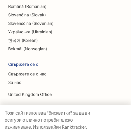
SEO за ендодонтите
Română (Romanian)
SEO за развлечения и отдих
Slovenčina (Slovak)
Slovenščina (Slovenian)
SEO за инженерни фирми
Українська (Ukrainian)
EO за етнически ресторанти
한국어 (Korean)
SEO за стаи за бягство
Bokmål (Norwegian)
SEO за услуги за лифтинг на лицето
Свържете се с
SEO за семейни ресторанти
Свържете се с нас
За нас
SEO за ресторанти Farm-to-Table
United Kingdom Office
SEO за финансови плановици
Ranktracker Ltd
SEO за финансови услуги
Този сайт използва "бисквитки", за да ви
144A Clerkenwell Rd
SEO за ресторанти с изискана кухня
London, EC1R 5DF
осигури отлично потребителско
Company No: 08820809
изживяване. Използвайки Ranktracker,
SEO за ресторанти за бързо хранене
felix@ranktracker.com