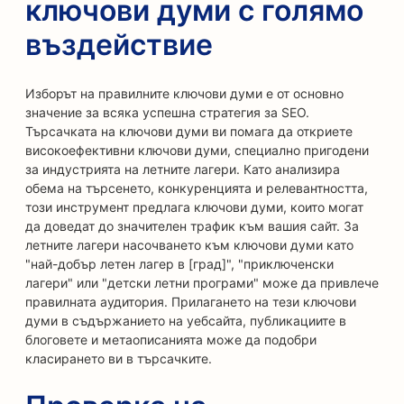
ключови думи с голямо
въздействие
Изборът на правилните ключови думи е от основно
значение за всяка успешна стратегия за SEO.
Търсачката на ключови думи ви помага да откриете
високоефективни ключови думи, специално пригодени
за индустрията на летните лагери. Като анализира
обема на търсенето, конкуренцията и релевантността,
този инструмент предлага ключови думи, които могат
да доведат до значителен трафик към вашия сайт. За
летните лагери насочването към ключови думи като
"най-добър летен лагер в [град]", "приключенски
лагери" или "детски летни програми" може да привлече
правилната аудитория. Прилагането на тези ключови
думи в съдържанието на уебсайта, публикациите в
блоговете и метаописанията може да подобри
класирането ви в търсачките.