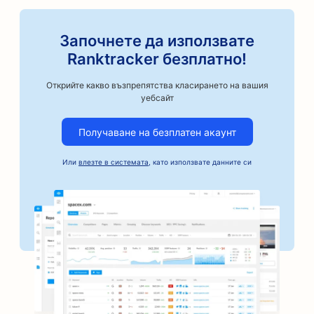
SEO оптимизация за автосервизи
SEO за магазини за авточасти
Започнете да използвате
Ranktracker безплатно!
SEO за класове по изкуства
Открийте какво възпрепятства класирането на вашия
SEO за автосервизи
уебсайт
SEO оптимизация за занаятчийски пекарни за
Получаване на безплатен акаунт
кафе
SEO оптимизация за услуги за поръчители
Или
влезте в системата
, като използвате данните си
SEO за автомобилни фирми
SEO за пекарни
SEO за фризьорски салони
SEO за банки
SEO за книжарници