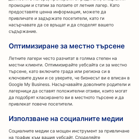
промоции и статии за ползите от летния лагер. Като
предоставяте ценна информация, можете да
привличате и задържате посетители, като ги
насърчавате да се връщат и да споделят вашето
съдържание.
Оптимизиране за местно търсене
Летните лагери често разчитат в голяма степен на
местни клиенти. Оптимизирайте уебсайта си за местно
търсене, като включите града или региона си в
ключовите думи и се уверите, че бизнесът ви е вписан в
Google My Business. Насърчавайте доволните родители и
лагерници да оставят положителни отзиви, които могат
да подобрят класирането ви в местното търсене и да
привлекат повече посетители.
Използване на социалните медии
Социалните медии са мощен инструмент за привличане
на трафик към вашия уебсайт. Споделяйте