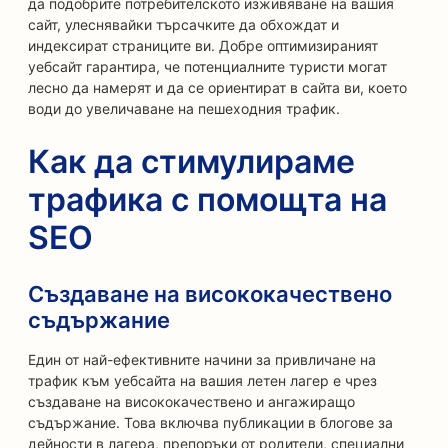
да подобрите потребителското изживяване на вашия
сайт, улеснявайки търсачките да обхождат и
индексират страниците ви. Добре оптимизираният
уебсайт гарантира, че потенциалните туристи могат
лесно да намерят и да се ориентират в сайта ви, което
води до увеличаване на пешеходния трафик.
Как да стимулираме
трафика с помощта на
SEO
Създаване на висококачествено
съдържание
Един от най-ефективните начини за привличане на
трафик към уебсайта на вашия летен лагер е чрез
създаване на висококачествено и ангажиращо
съдържание. Това включва публикации в блогове за
дейности в лагера, препоръки от родители, специални