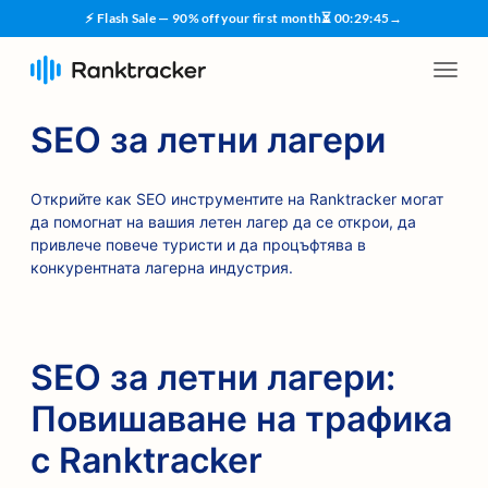
⚡ Flash Sale — 90% off your first month
⏳
00
:
29
:
45
→
SEO за летни лагери
Открийте как SEO инструментите на Ranktracker могат
да помогнат на вашия летен лагер да се открои, да
привлече повече туристи и да процъфтява в
конкурентната лагерна индустрия.
SEO за летни лагери:
Повишаване на трафика
с Ranktracker