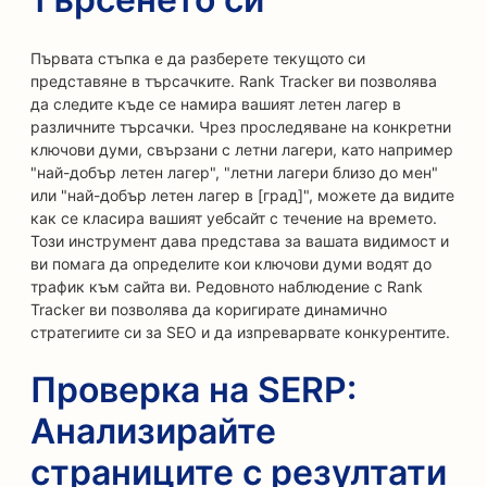
Първата стъпка е да разберете текущото си
представяне в търсачките. Rank Tracker ви позволява
да следите къде се намира вашият летен лагер в
различните търсачки. Чрез проследяване на конкретни
ключови думи, свързани с летни лагери, като например
"най-добър летен лагер", "летни лагери близо до мен"
или "най-добър летен лагер в [град]", можете да видите
как се класира вашият уебсайт с течение на времето.
Този инструмент дава представа за вашата видимост и
ви помага да определите кои ключови думи водят до
трафик към сайта ви. Редовното наблюдение с Rank
Tracker ви позволява да коригирате динамично
стратегиите си за SEO и да изпреварвате конкурентите.
Проверка на SERP:
Анализирайте
страниците с резултати