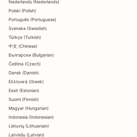
Nederlands (Nederlands)
SEO оптимизация за стоматологични клиники
Polski (Polish)
Português (Portuguese)
SEO за Delis
Svenska (Swedish)
SEO за ресторанти
Türkçe (Turkish)
SEO за услуги за дермабразио
中文 (Chinese)
Български (Bulgarian)
SEO за магазини за детайли
Čeština (Czech)
SEO за магазини за понички
Dansk (Danish)
Ελληνικά (Greek)
SEO оптимизация за услуги за образование и
грижи за деца
Eesti (Estonian)
Suomi (Finnish)
SEO за химическо чистене
Magyar (Hungarian)
SEO за електротехници
Indonesia (Indonesian)
Lietuvių (Lithuanian)
SEO за магазини за електроника
Latviešu (Latvian)