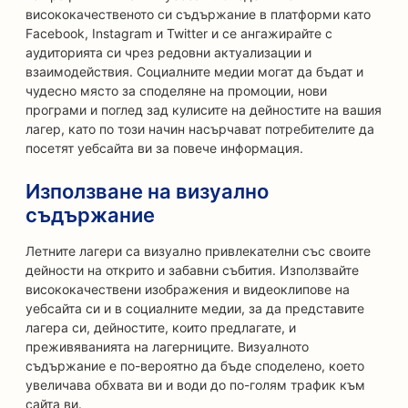
висококачественото си съдържание в платформи като
Facebook, Instagram и Twitter и се ангажирайте с
аудиторията си чрез редовни актуализации и
взаимодействия. Социалните медии могат да бъдат и
чудесно място за споделяне на промоции, нови
програми и поглед зад кулисите на дейностите на вашия
лагер, като по този начин насърчават потребителите да
посетят уебсайта ви за повече информация.
Използване на визуално
съдържание
Летните лагери са визуално привлекателни със своите
дейности на открито и забавни събития. Използвайте
висококачествени изображения и видеоклипове на
уебсайта си и в социалните медии, за да представите
лагера си, дейностите, които предлагате, и
преживяванията на лагерниците. Визуалното
съдържание е по-вероятно да бъде споделено, което
увеличава обхвата ви и води до по-голям трафик към
сайта ви.