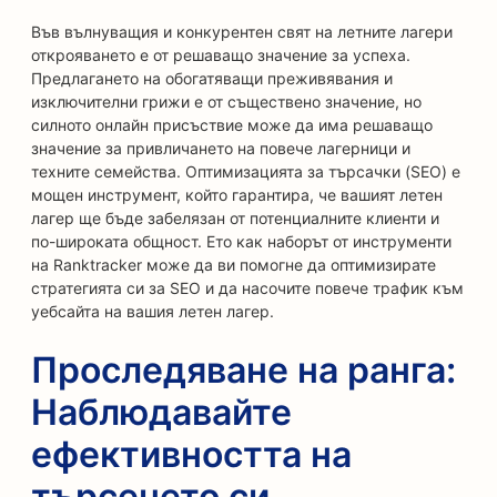
Във вълнуващия и конкурентен свят на летните лагери
открояването е от решаващо значение за успеха.
Предлагането на обогатяващи преживявания и
изключителни грижи е от съществено значение, но
силното онлайн присъствие може да има решаващо
значение за привличането на повече лагерници и
техните семейства. Оптимизацията за търсачки (SEO) е
мощен инструмент, който гарантира, че вашият летен
лагер ще бъде забелязан от потенциалните клиенти и
по-широката общност. Ето как наборът от инструменти
на Ranktracker може да ви помогне да оптимизирате
стратегията си за SEO и да насочите повече трафик към
уебсайта на вашия летен лагер.
Проследяване на ранга:
Наблюдавайте
ефективността на
търсенето си