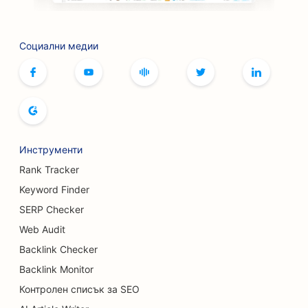
SEO оптимизация за барбекю стави
SEO за кафенета за настолни игри
Социални медии
SEO за услуги с ботокс и филъри
SEO за бутици
SEO оптимизация за пекарни за хляб
Инструменти
SEO за боулинг зали
Rank Tracker
SEO за пивоварни
Keyword Finder
SEO оптимизация за услуги за уголемяване на
SERP Checker
гърдите
Web Audit
Backlink Checker
SEO за бюфетни ресторанти
Backlink Monitor
SEO за камиони за бургери
Контролен списък за SEO
SEO за магазини за торти