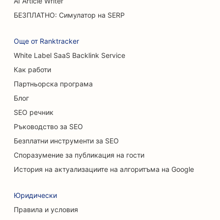
AI Article Writer
БЕЗПЛАТНО: Симулатор на SERP
SEO за автокъщи
SEO за хирурзи по изгаряния
Още от Ranktracker
White Label SaaS Backlink Service
SEO за автомивки
Как работи
SEO за кафенета
Партньорска програма
SEO за магазини за килими и подови настилки
Блог
SEO речник
SEO оптимизация за ресторанти с
Ръководство за SEO
нестандартно меню
Безплатни инструменти за SEO
SEO за услуги за химически пилинг
Споразумение за публикация на гости
SEO за котешки кафенета
История на актуализациите на алгоритъма на Google
SEO за хиропрактици
Юридически
SEO за услуги за почистване
Правила и условия