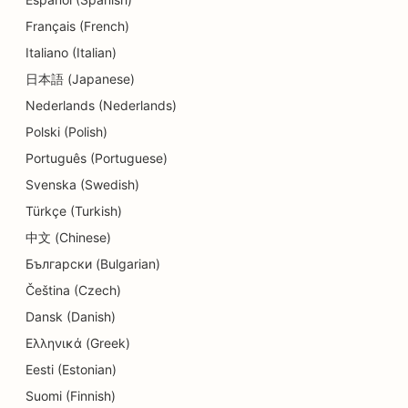
SEO pro služby dluhového poradenství
Français (French)
Italiano (Italian)
SEO pro Delis
日本語 (Japanese)
SEO pro zubní kliniky
Nederlands (Nederlands)
Polski (Polish)
SEO pro služby dermabraze
Português (Portuguese)
SEO pro obchody s detaily
Svenska (Swedish)
SEO pro obchody s koblihami
Türkçe (Turkish)
中文 (Chinese)
SEO pro restaurace
Български (Bulgarian)
SEO pro čistírny
Čeština (Czech)
SEO pro služby v oblasti vzdělávání a péče o děti
Dansk (Danish)
Ελληνικά (Greek)
SEO pro elektrikáře
Eesti (Estonian)
SEO pro obchody s elektronikou
Suomi (Finnish)