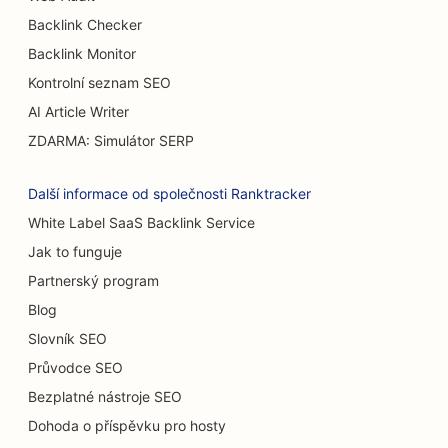
SEO pro pivovary
Backlink Checker
SEO pro Burger Trucks
Backlink Monitor
SEO pro kavárny
Kontrolní seznam SEO
AI Article Writer
SEO pro popáleninové chirurgy
ZDARMA: Simulátor SERP
SEO pro autobazary
Další informace od společnosti Ranktracker
SEO pro myčky aut
White Label SaaS Backlink Service
SEO pro prodejny koberců a podlahových krytin
Jak to funguje
Partnerský program
SEO pro restaurace s příležitostným stravováním
Blog
SEO pro cukrárny
Slovník SEO
SEO pro kočičí kavárny
Průvodce SEO
Bezplatné nástroje SEO
SEO pro chiropraktiky
Dohoda o příspěvku pro hosty
SEO pro služby chemického peelingu