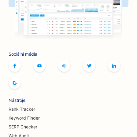
SEO pro banky
SEO pro kadeřnictví
SEO pro kavárny s deskovými hrami
SEO pro grilovací klouby
SEO pro knihkupectví
Sociální média
SEO pro služby botoxu a výplní
SEO pro bowlingové dráhy
SEO pro pekárny chleba
Nástroje
SEO pro butiky
Rank Tracker
SEO pro bufetové restaurace
Keyword Finder
SEO pro služby zvětšení prsou
SERP Checker
Web Audit