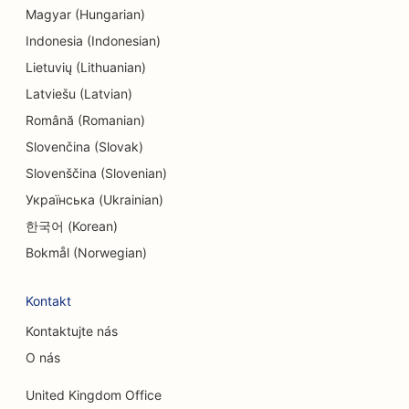
Magyar (Hungarian)
SEO pro endodontisty
Indonesia (Indonesian)
SEO pro strojírenské firmy
Lietuvių (Lithuanian)
SEO pro zábavu a rekreaci
Latviešu (Latvian)
Română (Romanian)
SEO pro únikové místnosti
Slovenčina (Slovak)
EO pro etnické restaurace
Slovenščina (Slovenian)
SEO pro služby faceliftu
Українська (Ukrainian)
한국어 (Korean)
SEO pro restaurace Farm-to-Table
Bokmål (Norwegian)
SEO pro rodinné restaurace
Kontakt
SEO pro restaurace rychlého občerstvení
Kontaktujte nás
SEO pro finanční služby
O nás
SEO pro restaurace Fine Dining
United Kingdom Office