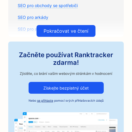
SEO pro obchody se spotřebiči
SEO pro arkády
SEO pro architektonické firmy
Pokračovat ve čtení
SEO pro umělecké třídy
SEO pro prodejny autodílů
Začněte používat Ranktracker
zdarma!
SEO pro autoservisy
Zjistěte, co brání vašim webovým stránkám v hodnocení
SEO pro autoservisy
Získejte bezplatný účet
SEO pro automobilové firmy
SEO pro řemeslné pražírny kávy
Nebo
se přihlaste
pomocí svých přihlašovacích údajů
SEO pro služby kaucí
SEO pro pekárny