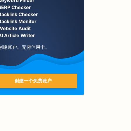
Keyword Finder
SERP Checker
Backlink Checker
Backlink Monitor
Website Audit
AI Article Writer
创建账户。无需信用卡。
创建一个免费账户