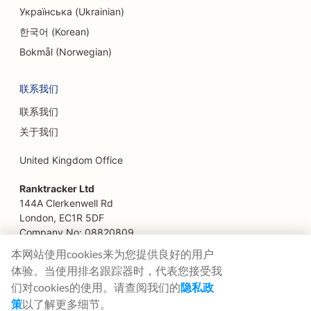
Українська (Ukrainian)
家庭餐馆的搜索引擎优化
한국어 (Korean)
农场到餐桌餐厅的搜索引擎优化
Bokmål (Norwegian)
财务规划师的搜索引擎优化
联系我们
金融服务搜索引擎优化
联系我们
高级餐厅的搜索引擎优化
关于我们
快餐店搜索引擎优化
United Kingdom Office
花店搜索引擎优化
Ranktracker Ltd
144A Clerkenwell Rd
为美食广场提供搜索引擎优化
London, EC1R 5DF
Company No: 08820809
为餐车提供搜索引擎优化
felix@ranktracker.com
本网站使用cookies来为您提供良好的用户
体验。当使用排名跟踪器时，代表您接受我
法国糕点店搜索引擎优化
们对cookies的使用。请查阅我们的
隐私政
冷冻酸奶店搜索引擎优化
策
以了解更多细节。
2015 -
2026
© Ranktracker. All Rights Reserved.