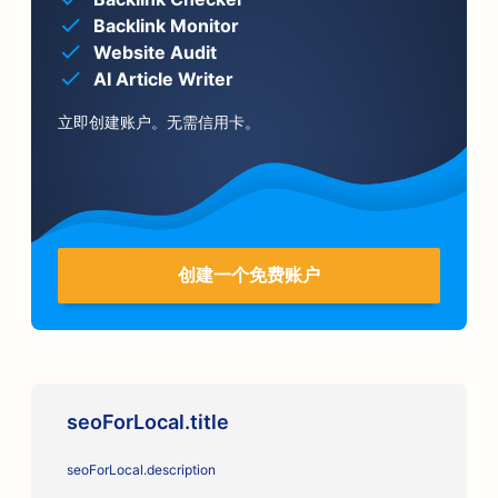
Backlink Monitor
Website Audit
AI Article Writer
立即创建账户。无需信用卡。
创建一个免费账户
seoForLocal.title
seoForLocal.description