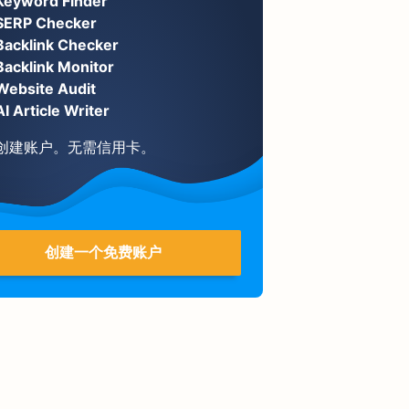
Keyword Finder
SERP Checker
Backlink Checker
Backlink Monitor
Website Audit
AI Article Writer
创建账户。无需信用卡。
创建一个免费账户