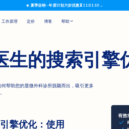
☀️ 夏季促销--年度计划六折优惠
⏳
11
:
01
:
09
→
工作原理
定价
博客
帮助
医生的搜索引擎
化工具如何帮助您的显微外科诊所脱颖而出，吸引更多
。
有效
引擎优化：使用