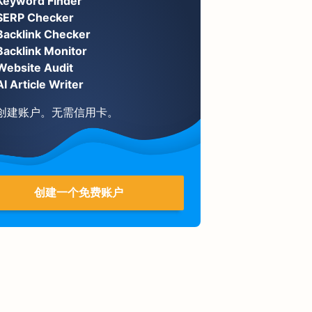
Keyword Finder
SERP Checker
Backlink Checker
Backlink Monitor
Website Audit
AI Article Writer
创建账户。无需信用卡。
创建一个免费账户