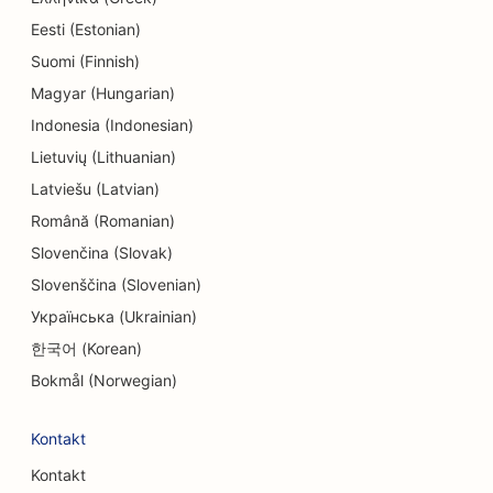
SEO dla elektryków
Eesti (Estonian)
SEO dla sklepów z elektroniką
Suomi (Finnish)
SEO dla endodontów
Magyar (Hungarian)
Indonesia (Indonesian)
SEO dla rozrywki i rekreacji
Lietuvių (Lithuanian)
SEO dla firm inżynieryjnych
Latviešu (Latvian)
Română (Romanian)
EO dla restauracji etnicznych
Slovenčina (Slovak)
SEO dla escape roomów
Slovenščina (Slovenian)
SEO dla usług liftingu twarzy
Українська (Ukrainian)
한국어 (Korean)
SEO dla restauracji rodzinnych
Bokmål (Norwegian)
SEO dla restauracji typu 'od pola do stołu
Kontakt
SEO dla planistów finansowych
Kontakt
SEO dla usług finansowych