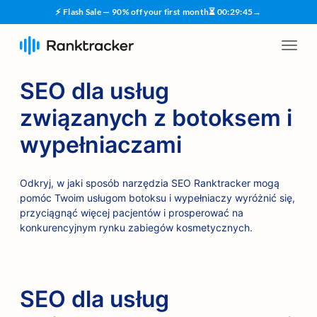
⚡ Flash Sale — 90% off your first month
⏳
00
:
29
:
45
→
SEO dla usług
związanych z botoksem i
wypełniaczami
Odkryj, w jaki sposób narzędzia SEO Ranktracker mogą
pomóc Twoim usługom botoksu i wypełniaczy wyróżnić się,
przyciągnąć więcej pacjentów i prosperować na
konkurencyjnym rynku zabiegów kosmetycznych.
SEO dla usług