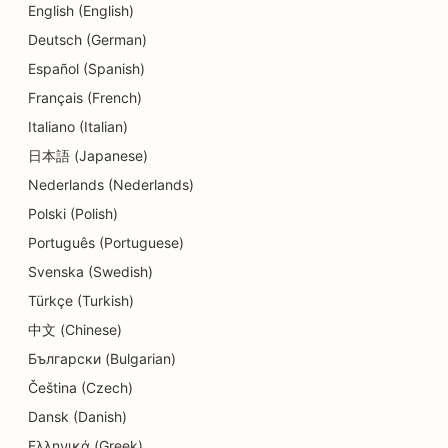
SEO dla studiów tańca
English (English)
Deutsch (German)
SEO dla ośrodków opieki dziennej
Español (Spanish)
SEO dla usług doradztwa w zakresie zadłużenia
Français (French)
Italiano (Italian)
SEO dla klinik dentystycznych
日本語 (Japanese)
SEO dla delikatesów
Nederlands (Nederlands)
SEO dla restauracji
Polski (Polish)
Português (Portuguese)
SEO dla usług dermabrazji
Svenska (Swedish)
SEO dla sklepów z detalami
Türkçe (Turkish)
SEO dla sklepów z pączkami
中文 (Chinese)
Български (Bulgarian)
SEO dla usług edukacyjnych i opieki nad dziećmi
Čeština (Czech)
SEO dla pralni chemicznych
Dansk (Danish)
Ελληνικά (Greek)