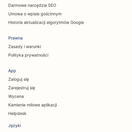
SEO dla kawiarni dla kotów
Darmowe narzędzia SEO
Umowa o wpisie gościnnym
SEO dla chiropraktyków
Historia aktualizacji algorytmów Google
SEO dla usług sprzątania
Prawna
SEO dla kawiarni
Zasady i warunki
SEO dla firm konsultingowych
Polityka prywatności
SEO dla chirurgów kosmetycznych
App
SEO dla sklepów odzieżowych
Zaloguj się
SEO dla usług wymiany walut
Zarejestruj się
Wycena
SEO dla chirurgów czaszkowo-twarzowych
Kamienie milowe aplikacji
SEO dla unii kredytowych
Helpdesk
SEO dla sklepów z babeczkami
Języki