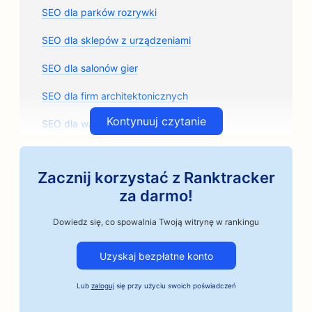
SEO dla parków rozrywki
SEO dla sklepów z urządzeniami
SEO dla salonów gier
SEO dla firm architektonicznych
Kontynuuj czytanie
SEO dla warsztatów samochodowych
SEO dla sklepów z częściami samochodowymi
Zacznij korzystać z Ranktracker
SEO dla zajęć artystycznych
za darmo!
Pozycjonowanie dla warsztatów samochodowych
Dowiedz się, co spowalnia Twoją witrynę w rankingu
SEO dla rzemieślniczych palarni kawy
Uzyskaj bezpłatne konto
Pozycjonowanie dla usług kaucji
Lub
zaloguj
się przy użyciu swoich poświadczeń
SEO dla firm motoryzacyjnych