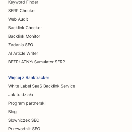
Keyword Finder
Pozycjonowanie usług powiększania piersi
SERP Checker
Web Audit
SEO dla restauracji bufetowych
Backlink Checker
SEO dla burger trucków
Backlink Monitor
SEO dla cukierni
Zadania SEO
AI Article Writer
SEO dla salonów samochodowych
BEZPŁATNY: Symulator SERP
SEO dla chirurgów oparzeń
Więcej z Ranktracker
SEO dla myjni samochodowych
White Label SaaS Backlink Service
SEO dla kawiarni
Jak to działa
SEO dla sklepów z dywanami i podłogami
Program partnerski
Blog
SEO dla restauracji typu Casual Dining
Słowniczek SEO
SEO dla usług peelingu chemicznego
Przewodnik SEO