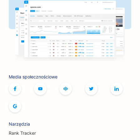
SEO dla piekarni
SEO dla salonów fryzjerskich
SEO dla banków
SEO dla księgarni
SEO dla punktów BBQ
SEO dla kawiarni z grami planszowymi
Media społecznościowe
SEO dla usług związanych z botoksem i
wypełniaczami
SEO dla butików
SEO dla piekarni
SEO dla kręgielni
Narzędzia
Rank Tracker
SEO dla browarów