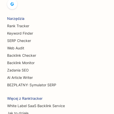
SEO dla piekarni
SEO dla browarów
Narzędzia
Rank Tracker
Pozycjonowanie usług powiększania piersi
Keyword Finder
SEO dla restauracji bufetowych
SERP Checker
Web Audit
SEO dla burger trucków
Backlink Checker
SEO dla chirurgów oparzeń
Backlink Monitor
SEO dla kawiarni
Zadania SEO
AI Article Writer
SEO dla cukierni
BEZPŁATNY: Symulator SERP
SEO dla punktów BBQ
Więcej z Ranktracker
SEO dla restauracji typu Casual Dining
White Label SaaS Backlink Service
SEO dla sklepów z dywanami i podłogami
Jak to działa