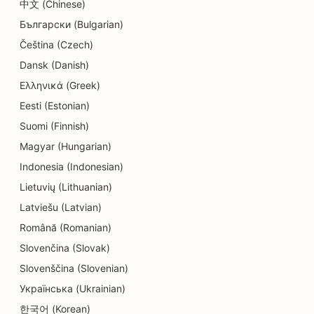
SEO dla sklepów z pączkami
中文 (Chinese)
Български (Bulgarian)
SEO dla elektryków
Čeština (Czech)
SEO dla pralni chemicznych
Dansk (Danish)
Ελληνικά (Greek)
SEO dla sklepów z elektroniką
Eesti (Estonian)
SEO dla chirurgów kosmetycznych
Suomi (Finnish)
SEO dla endodontów
Magyar (Hungarian)
Indonesia (Indonesian)
SEO dla rozrywki i rekreacji
Lietuvių (Lithuanian)
SEO dla escape roomów
Latviešu (Latvian)
Română (Romanian)
EO dla restauracji etnicznych
Slovenčina (Slovak)
SEO dla restauracji typu 'od pola do stołu
Slovenščina (Slovenian)
SEO dla usług liftingu twarzy
Українська (Ukrainian)
한국어 (Korean)
SEO dla restauracji rodzinnych