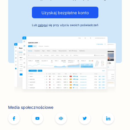
SEO dla warsztatów samochodowych
Uzyskaj bezpłatne konto
SEO dla firm motoryzacyjnych
Lub
zaloguj
się przy użyciu swoich poświadczeń
Pozycjonowanie dla usług kaucji
SEO dla banków
SEO dla piekarni
SEO dla salonów fryzjerskich
SEO dla butików
SEO dla usług związanych z botoksem i
wypełniaczami
SEO dla kręgielni
Media społecznościowe
SEO dla kawiarni z grami planszowymi
SEO dla księgarni