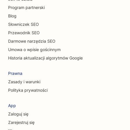
SEO dla myjni samochodowych
Program partnerski
Blog
SEO dla salonów samochodowych
Słowniczek SEO
SEO dla usług sprzątania
Przewodnik SEO
SEO dla chiropraktyków
Darmowe narzędzia SEO
Umowa o wpisie gościnnym
SEO dla kawiarni dla kotów
Historia aktualizacji algorytmów Google
SEO dla usług peelingu chemicznego
Prawna
SEO dla sklepów odzieżowych
Zasady i warunki
SEO dla chirurgów czaszkowo-twarzowych
Polityka prywatności
SEO dla kawiarni
App
SEO dla unii kredytowych
Zaloguj się
SEO dla firm konsultingowych
Zarejestruj się