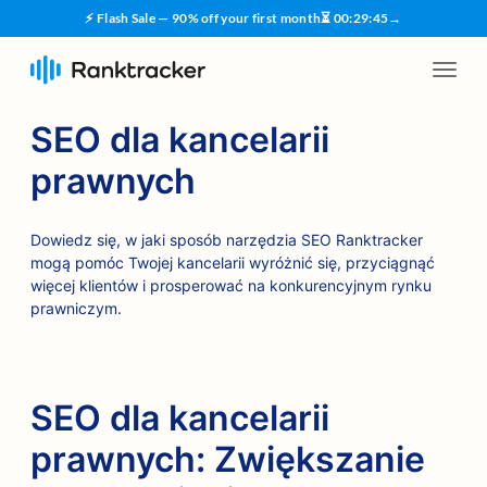
⚡ Flash Sale — 90% off your first month
⏳
00
:
29
:
45
→
SEO dla kancelarii
prawnych
Dowiedz się, w jaki sposób narzędzia SEO Ranktracker
mogą pomóc Twojej kancelarii wyróżnić się, przyciągnąć
więcej klientów i prosperować na konkurencyjnym rynku
prawniczym.
SEO dla kancelarii
prawnych: Zwiększanie