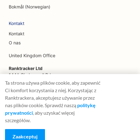
Bokmål (Norwegian)
SEO dla planistów finansowych
Kontakt
SEO dla restauracji szybkiej obsługi
Kontakt
SEO dla kwiaciarni
O nas
SEO dla restauracji serwujących wykwintne dania
United Kingdom Office
SEO dla firm inżynieryjnych
Ranktracker Ltd
SEO dla usług finansowych
144A Clerkenwell Rd
London, EC1R 5DF
Ta strona używa plików cookie, aby zapewnić
SEO dla food courtów
Company No: 08820809
Ci komfort korzystania z niej. Korzystając z
felix@ranktracker.com
Ranktrackera, akceptujesz używanie przez
SEO dla francuskich cukierni
nas plików cookie. Sprawdź naszą
politykę
SEO dla food trucków
prywatności
, aby uzyskać więcej
szczegółów.
2015 -
2026
© Ranktracker. All Rights Reserved.
SEO dla sklepów meblowych
Zaakceptuj
SEO dla sklepów z mrożonymi jogurtami