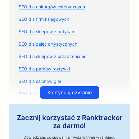
SEO dla chirurgów estetycznych
SEO dla firm księgowych
SEO dla sklepów z antykami
SEO dla zajęć artystycznych
SEO dla sklepów z urządzeniami
SEO dla parków rozrywki
SEO dla salonów gier
Kontynuuj czytanie
SEO dla firm architektonicznych
SEO dla rzemieślniczych palarni kawy
Zacznij korzystać z Ranktracker
SEO dla sklepów z częściami samochodowymi
za darmo!
Pozycjonowanie dla warsztatów samochodowych
Dowiedz się, co spowalnia Twoją witrynę w rankingu