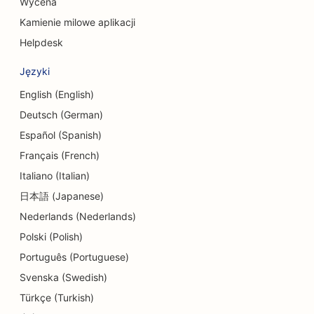
Wycena
SEO dla delikatesów
Kamienie milowe aplikacji
SEO dla usług doradztwa w zakresie zadłużenia
Helpdesk
SEO dla usług wymiany walut
Języki
SEO dla studiów tańca
English (English)
Deutsch (German)
SEO dla usług dermabrazji
Español (Spanish)
SEO dla ośrodków opieki dziennej
Français (French)
Italiano (Italian)
SEO dla klinik dentystycznych
日本語 (Japanese)
SEO dla sklepów z detalami
Nederlands (Nederlands)
SEO dla restauracji
Polski (Polish)
Português (Portuguese)
SEO dla sklepów z babeczkami
Svenska (Swedish)
SEO dla usług edukacyjnych i opieki nad dziećmi
Türkçe (Turkish)