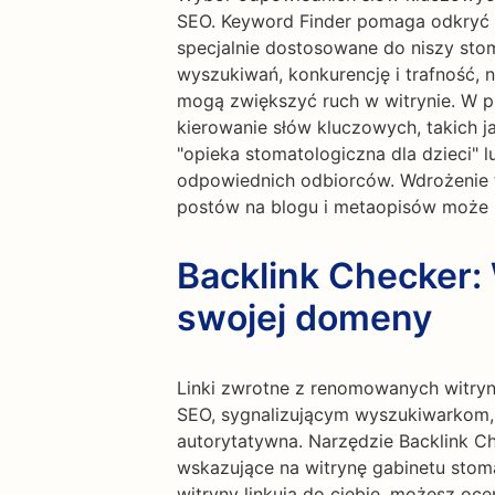
SEO. Keyword Finder pomaga odkryć s
specjalnie dostosowane do niszy stoma
wyszukiwań, konkurencję i trafność, 
mogą zwiększyć ruch w witrynie. W p
kierowanie słów kluczowych, takich ja
"opieka stomatologiczna dla dzieci" l
odpowiednich odbiorców. Wdrożenie t
postów na blogu i metaopisów może 
Backlink Checker:
swojej domeny
Linki zwrotne z renomowanych witry
SEO, sygnalizującym wyszukiwarkom, ż
autorytatywna. Narzędzie Backlink C
wskazujące na witrynę gabinetu stoma
witryny linkują do ciebie, możesz oce