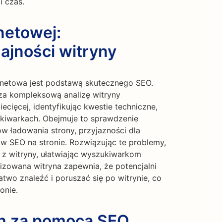
i czas.
netowej:
ajności witryny
rnetowa jest podstawą skutecznego SEO.
za kompleksową analizę witryny
ecięcej, identyfikując kwestie techniczne,
kiwarkach. Obejmuje to sprawdzenie
ów ładowania strony, przyjazności dla
w SEO na stronie. Rozwiązując te problemy,
z witryny, ułatwiając wyszukiwarkom
izowana witryna zapewnia, że potencjalni
atwo znaleźć i poruszać się po witrynie, co
onie.
ch za pomocą SEO