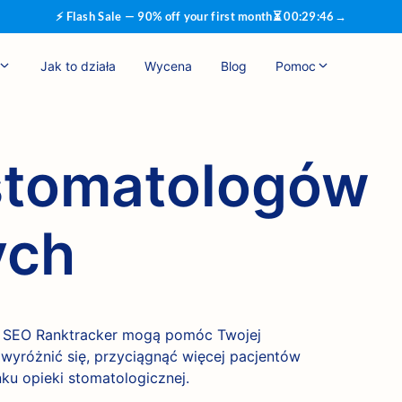
⚡ Flash Sale — 90% off your first month
⏳
00
:
29
:
45
→
Jak to działa
Wycena
Blog
Pomoc
stomatologów
ych
ia SEO Ranktracker mogą pomóc Twojej
 wyróżnić się, przyciągnąć więcej pacjentów
ku opieki stomatologicznej.