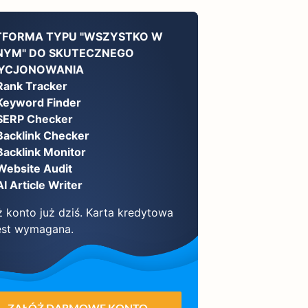
TFORMA TYPU "WSZYSTKO W
NYM" DO SKUTECZNEGO
YCJONOWANIA
Rank Tracker
Keyword Finder
SERP Checker
Backlink Checker
Backlink Monitor
Website Audit
AI Article Writer
ż konto już dziś. Karta kredytowa
jest wymagana.
ZAŁÓŻ DARMOWE KONTO