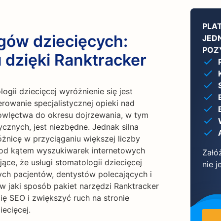
PLA
gów dziecięcych:
JED
POZ
 dzięki Ranktracker
ogii dziecięcej wyróżnienie się jest
erowanie specjalistycznej opieki nad
owlęctwa do okresu dojrzewania, w tym
ycznych, jest niezbędne. Jednak silna
żnicę w przyciąganiu większej liczby
pod kątem wyszukiwarek internetowych
Załó
ce, że usługi stomatologii dziecięcej
nie 
ch pacjentów, dentystów polecających i
w jaki sposób pakiet narzędzi Ranktracker
 SEO i zwiększyć ruch na stronie
iecięcej.