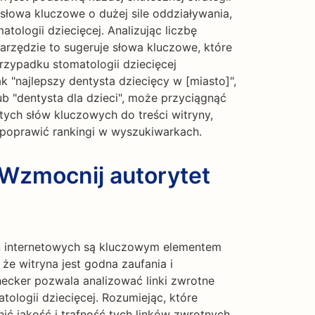
łowa kluczowe o dużej sile oddziaływania,
tologii dziecięcej. Analizując liczbę
narzędzie to sugeruje słowa kluczowe, które
rzypadku stomatologii dziecięcej
k "najlepszy dentysta dziecięcy w [miasto]",
ub "dentysta dla dzieci", może przyciągnąć
ych słów kluczowych do treści witryny,
poprawić rankingi w wyszukiwarkach.
 Wzmocnij autorytet
n internetowych są kluczowym elementem
e witryna jest godna zaufania i
hecker pozwala analizować linki zwrotne
tologii dziecięcej. Rozumiejąc, które
nić jakość i trafność tych linków zwrotnych.