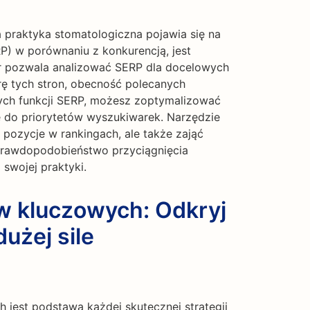
 praktyka stomatologiczna pojawia się na
) w porównaniu z konkurencją, jest
r pozwala analizować SERP dla docelowych
rę tych stron, obecność polecanych
nych funkcji SERP, możesz zoptymalizować
je do priorytetów wyszukiwarek. Narzędzie
pozycje w rankingach, ale także zająć
 prawdopodobieństwo przyciągnięcia
 swojej praktyki.
w kluczowych: Odkryj
użej sile
jest podstawą każdej skutecznej strategii