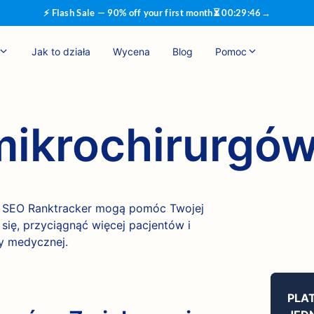
⚡ Flash Sale — 90% off your first month
⏳
00
:
29
:
45
→
Jak to działa
Wycena
Blog
Pomoc
mikrochirurgó
ia SEO Ranktracker mogą pomóc Twojej
się, przyciągnąć więcej pacjentów i
y medycznej.
PLA