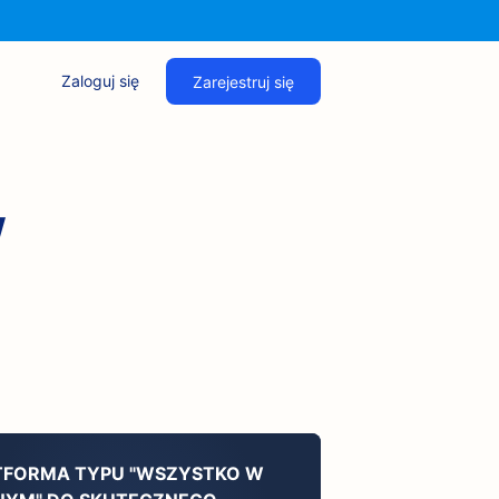
Zaloguj się
Zarejestruj się
w
TFORMA TYPU "WSZYSTKO W