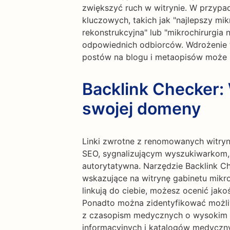
zwiększyć ruch w witrynie. W przypad
kluczowych, takich jak "najlepszy mik
rekonstrukcyjna" lub "mikrochirurgi
odpowiednich odbiorców. Wdrożenie t
postów na blogu i metaopisów może 
Backlink Checker:
swojej domeny
Linki zwrotne z renomowanych witry
SEO, sygnalizującym wyszukiwarkom, ż
autorytatywna. Narzędzie Backlink C
wskazujące na witrynę gabinetu mikro
linkują do ciebie, możesz ocenić jako
Ponadto można zidentyfikować możli
z czasopism medycznych o wysokim au
informacyjnych i katalogów medyczny