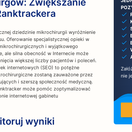
urgów: Zwiększanie
JED
POZ
Ranktrackera
znej dziedzinie mikrochirurgii wyróżnienie
u. Oferowanie specjalistycznej opieki w
mikrochirurgicznych i wyjątkowego
e, ale silna obecność w Internecie może
ięcia większej liczby pacjentów i poleceń.
ek internetowych (SEO) to potężne
Załó
ikrochirurgiczne zostaną zauważone przez
nie 
rujących i szerszą społeczność medyczną.
 Ranktracker może pomóc zoptymalizować
onie internetowej gabinetu
toruj wyniki