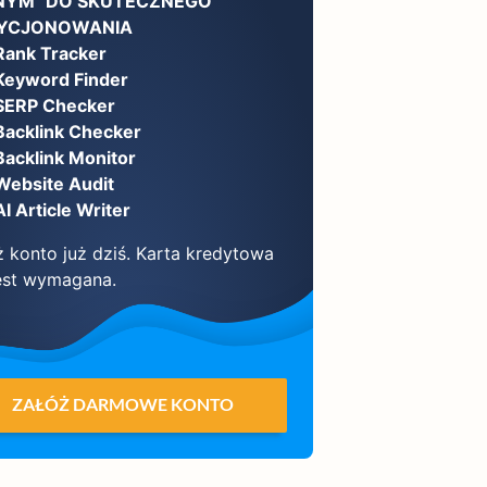
NYM" DO SKUTECZNEGO
YCJONOWANIA
Rank Tracker
Keyword Finder
SERP Checker
Backlink Checker
Backlink Monitor
Website Audit
AI Article Writer
ż konto już dziś. Karta kredytowa
jest wymagana.
ZAŁÓŻ DARMOWE KONTO