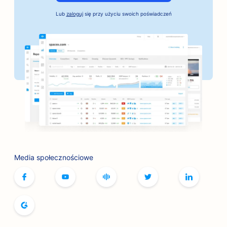
Lub
zaloguj
się przy użyciu swoich poświadczeń
Pozycjonowanie dla usług kaucji
SEO dla banków
SEO dla piekarni
SEO dla salonów fryzjerskich
SEO dla butików
SEO dla usług związanych z botoksem i
wypełniaczami
SEO dla kręgielni
Media społecznościowe
SEO dla kawiarni z grami planszowymi
SEO dla księgarni
SEO dla piekarni