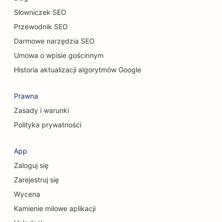
SEO dla salonów samochodowych
Słowniczek SEO
SEO dla usług sprzątania
Przewodnik SEO
SEO dla chiropraktyków
Darmowe narzędzia SEO
Umowa o wpisie gościnnym
SEO dla kawiarni dla kotów
Historia aktualizacji algorytmów Google
SEO dla usług peelingu chemicznego
Prawna
SEO dla sklepów odzieżowych
Zasady i warunki
SEO dla chirurgów czaszkowo-twarzowych
Polityka prywatności
SEO dla kawiarni
App
SEO dla unii kredytowych
Zaloguj się
SEO dla firm konsultingowych
Zarejestruj się
Wycena
SEO dla delikatesów
Kamienie milowe aplikacji
SEO dla usług doradztwa w zakresie zadłużenia