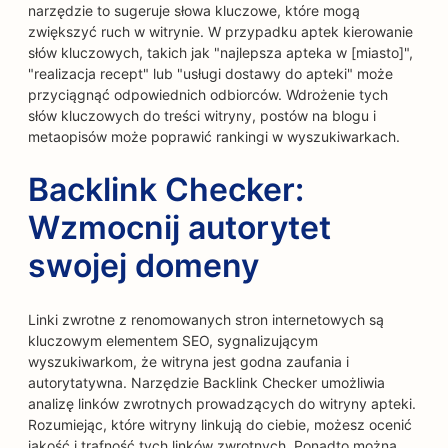
narzędzie to sugeruje słowa kluczowe, które mogą
zwiększyć ruch w witrynie. W przypadku aptek kierowanie
słów kluczowych, takich jak "najlepsza apteka w [miasto]",
"realizacja recept" lub "usługi dostawy do apteki" może
przyciągnąć odpowiednich odbiorców. Wdrożenie tych
słów kluczowych do treści witryny, postów na blogu i
metaopisów może poprawić rankingi w wyszukiwarkach.
Backlink Checker:
Wzmocnij autorytet
swojej domeny
Linki zwrotne z renomowanych stron internetowych są
kluczowym elementem SEO, sygnalizującym
wyszukiwarkom, że witryna jest godna zaufania i
autorytatywna. Narzędzie Backlink Checker umożliwia
analizę linków zwrotnych prowadzących do witryny apteki.
Rozumiejąc, które witryny linkują do ciebie, możesz ocenić
jakość i trafność tych linków zwrotnych. Ponadto można