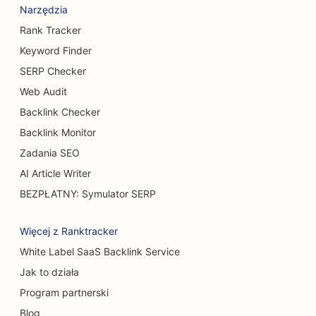
SEO dla browarów
Narzędzia
Rank Tracker
Pozycjonowanie usług powiększania piersi
Keyword Finder
SEO dla restauracji bufetowych
SERP Checker
Web Audit
SEO dla burger trucków
Backlink Checker
SEO dla chirurgów oparzeń
Backlink Monitor
SEO dla kawiarni
Zadania SEO
AI Article Writer
SEO dla cukierni
BEZPŁATNY: Symulator SERP
SEO dla punktów BBQ
Więcej z Ranktracker
SEO dla restauracji typu Casual Dining
White Label SaaS Backlink Service
SEO dla sklepów z dywanami i podłogami
Jak to działa
SEO dla myjni samochodowych
Program partnerski
Blog