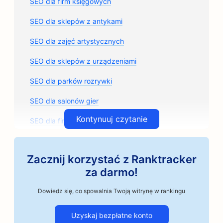
SEO dla firm księgowych
SEO dla sklepów z antykami
SEO dla zajęć artystycznych
SEO dla sklepów z urządzeniami
SEO dla parków rozrywki
SEO dla salonów gier
Kontynuuj czytanie
SEO dla firm architektonicznych
SEO dla rzemieślniczych palarni kawy
Zacznij korzystać z Ranktracker
SEO dla sklepów z częściami samochodowymi
za darmo!
Pozycjonowanie dla warsztatów samochodowych
Dowiedz się, co spowalnia Twoją witrynę w rankingu
SEO dla warsztatów samochodowych
Uzyskaj bezpłatne konto
SEO dla firm motoryzacyjnych