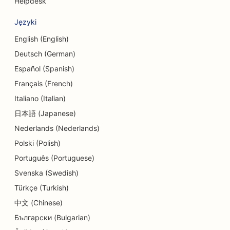
Helpdesk
SEO dla usług wymiany walut
Języki
SEO dla studiów tańca
English (English)
Deutsch (German)
SEO dla usług dermabrazji
Español (Spanish)
SEO dla ośrodków opieki dziennej
Français (French)
Italiano (Italian)
SEO dla klinik dentystycznych
日本語 (Japanese)
SEO dla sklepów z detalami
Nederlands (Nederlands)
SEO dla restauracji
Polski (Polish)
Português (Portuguese)
SEO dla sklepów z babeczkami
Svenska (Swedish)
SEO dla usług edukacyjnych i opieki nad dziećmi
Türkçe (Turkish)
SEO dla sklepów z pączkami
中文 (Chinese)
Български (Bulgarian)
SEO dla elektryków