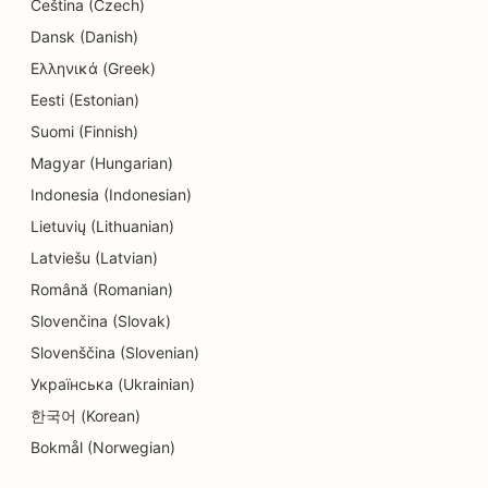
Čeština (Czech)
SEO dla pralni chemicznych
Dansk (Danish)
Ελληνικά (Greek)
SEO dla sklepów z elektroniką
Eesti (Estonian)
SEO dla chirurgów kosmetycznych
Suomi (Finnish)
SEO dla endodontów
Magyar (Hungarian)
Indonesia (Indonesian)
SEO dla rozrywki i rekreacji
Lietuvių (Lithuanian)
SEO dla escape roomów
Latviešu (Latvian)
Română (Romanian)
EO dla restauracji etnicznych
Slovenčina (Slovak)
SEO dla restauracji typu 'od pola do stołu
Slovenščina (Slovenian)
SEO dla usług liftingu twarzy
Українська (Ukrainian)
한국어 (Korean)
SEO dla restauracji rodzinnych
Bokmål (Norwegian)
SEO dla planistów finansowych