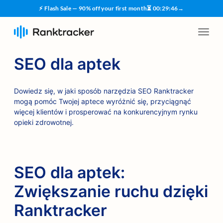
⚡ Flash Sale — 90% off your first month
⏳
00
:
29
:
45
→
SEO dla aptek
Dowiedz się, w jaki sposób narzędzia SEO Ranktracker
mogą pomóc Twojej aptece wyróżnić się, przyciągnąć
więcej klientów i prosperować na konkurencyjnym rynku
opieki zdrowotnej.
SEO dla aptek:
Zwiększanie ruchu dzięki
Ranktracker