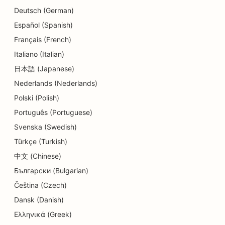
Deutsch (German)
SEO dla usług dermabrazji
Español (Spanish)
SEO dla ośrodków opieki dziennej
Français (French)
Italiano (Italian)
SEO dla klinik dentystycznych
日本語 (Japanese)
SEO dla sklepów z detalami
Nederlands (Nederlands)
SEO dla restauracji
Polski (Polish)
Português (Portuguese)
SEO dla sklepów z babeczkami
Svenska (Swedish)
SEO dla usług edukacyjnych i opieki nad dziećmi
Türkçe (Turkish)
SEO dla sklepów z pączkami
中文 (Chinese)
Български (Bulgarian)
SEO dla elektryków
Čeština (Czech)
SEO dla pralni chemicznych
Dansk (Danish)
Ελληνικά (Greek)
SEO dla sklepów z elektroniką