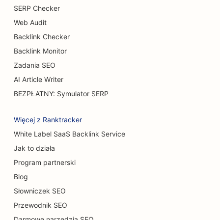
SEO dla restauracji bufetowych
SERP Checker
Web Audit
SEO dla burger trucków
Backlink Checker
SEO dla chirurgów oparzeń
Backlink Monitor
SEO dla kawiarni
Zadania SEO
AI Article Writer
SEO dla cukierni
BEZPŁATNY: Symulator SERP
SEO dla punktów BBQ
Więcej z Ranktracker
SEO dla restauracji typu Casual Dining
White Label SaaS Backlink Service
SEO dla sklepów z dywanami i podłogami
Jak to działa
SEO dla myjni samochodowych
Program partnerski
Blog
SEO dla salonów samochodowych
Słowniczek SEO
SEO dla usług sprzątania
Przewodnik SEO
SEO dla chiropraktyków
Darmowe narzędzia SEO