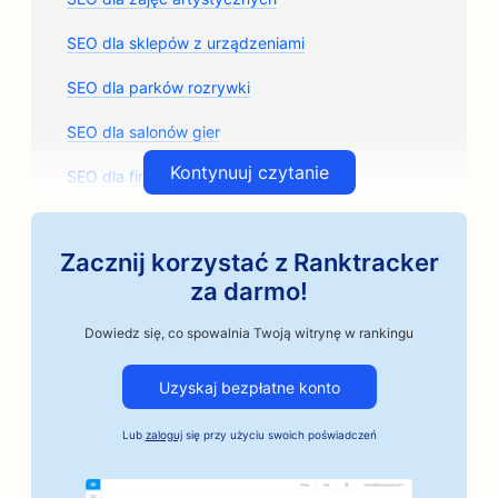
SEO dla sklepów z urządzeniami
SEO dla parków rozrywki
SEO dla salonów gier
Kontynuuj czytanie
SEO dla firm architektonicznych
SEO dla rzemieślniczych palarni kawy
Zacznij korzystać z Ranktracker
SEO dla sklepów z częściami samochodowymi
za darmo!
Pozycjonowanie dla warsztatów samochodowych
Dowiedz się, co spowalnia Twoją witrynę w rankingu
SEO dla warsztatów samochodowych
Uzyskaj bezpłatne konto
SEO dla firm motoryzacyjnych
Lub
zaloguj
się przy użyciu swoich poświadczeń
Pozycjonowanie dla usług kaucji
SEO dla banków