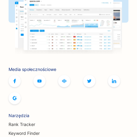
SEO dla piekarni
SEO dla salonów fryzjerskich
SEO dla butików
SEO dla usług związanych z botoksem i
wypełniaczami
SEO dla kręgielni
Media społecznościowe
SEO dla kawiarni z grami planszowymi
SEO dla księgarni
SEO dla piekarni
SEO dla browarów
Narzędzia
Rank Tracker
Pozycjonowanie usług powiększania piersi
Keyword Finder