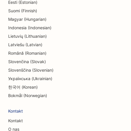
Eesti (Estonian)
SEO dla chirurgów kosmetycznych
Suomi (Finnish)
SEO dla endodontów
Magyar (Hungarian)
Indonesia (Indonesian)
SEO dla rozrywki i rekreacji
Lietuvių (Lithuanian)
SEO dla escape roomów
Latviešu (Latvian)
Română (Romanian)
EO dla restauracji etnicznych
Slovenčina (Slovak)
SEO dla restauracji typu 'od pola do stołu
Slovenščina (Slovenian)
SEO dla usług liftingu twarzy
Українська (Ukrainian)
한국어 (Korean)
SEO dla restauracji rodzinnych
Bokmål (Norwegian)
SEO dla planistów finansowych
Kontakt
SEO dla restauracji szybkiej obsługi
Kontakt
SEO dla kwiaciarni
O nas