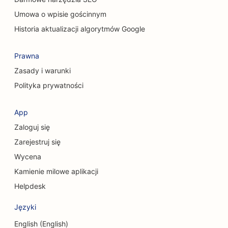
Umowa o wpisie gościnnym
SEO dla kawiarni dla kotów
Historia aktualizacji algorytmów Google
SEO dla usług peelingu chemicznego
Prawna
SEO dla sklepów odzieżowych
Zasady i warunki
SEO dla chirurgów czaszkowo-twarzowych
Polityka prywatności
SEO dla kawiarni
App
SEO dla unii kredytowych
Zaloguj się
SEO dla firm konsultingowych
Zarejestruj się
Wycena
SEO dla delikatesów
Kamienie milowe aplikacji
SEO dla usług doradztwa w zakresie zadłużenia
Helpdesk
SEO dla usług wymiany walut
Języki
SEO dla studiów tańca
English (English)