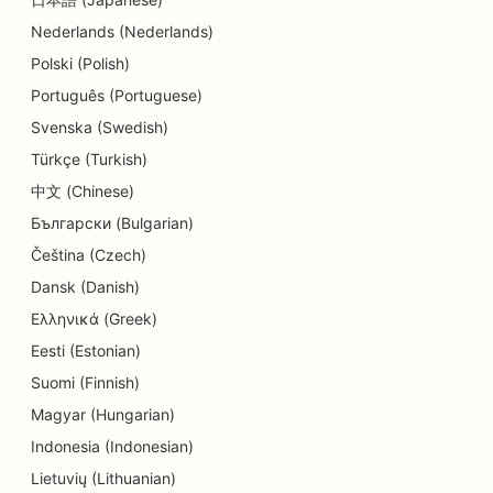
SEO dla delikatesów
Nederlands (Nederlands)
SEO dla restauracji
Polski (Polish)
Português (Portuguese)
SEO dla usług dermabrazji
Svenska (Swedish)
SEO dla sklepów z detalami
Türkçe (Turkish)
SEO dla sklepów z pączkami
中文 (Chinese)
Български (Bulgarian)
SEO dla usług edukacyjnych i opieki nad dziećmi
Čeština (Czech)
SEO dla pralni chemicznych
Dansk (Danish)
Ελληνικά (Greek)
SEO dla elektryków
Eesti (Estonian)
SEO dla sklepów z elektroniką
Suomi (Finnish)
SEO dla endodontów
Magyar (Hungarian)
Indonesia (Indonesian)
SEO dla rozrywki i rekreacji
Lietuvių (Lithuanian)