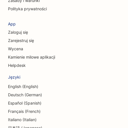
Zasady i warunki
SEO dla firm konsultingowych
Polityka prywatności
SEO dla chirurgów kosmetycznych
App
SEO dla sklepów odzieżowych
Zaloguj się
SEO dla usług wymiany walut
Zarejestruj się
Wycena
SEO dla chirurgów czaszkowo-twarzowych
Kamienie milowe aplikacji
SEO dla unii kredytowych
Helpdesk
SEO dla sklepów z babeczkami
Języki
SEO dla studiów tańca
English (English)
Deutsch (German)
SEO dla ośrodków opieki dziennej
Español (Spanish)
SEO dla usług doradztwa w zakresie zadłużenia
Français (French)
Italiano (Italian)
SEO dla klinik dentystycznych
日本語 (Japanese)