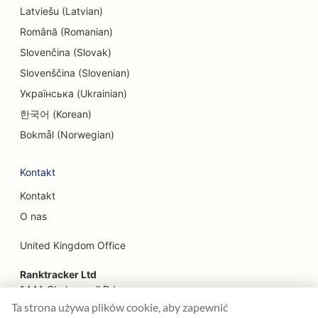
SEO dla firm inżynieryjnych
Latviešu (Latvian)
Română (Romanian)
EO dla restauracji etnicznych
Slovenčina (Slovak)
SEO dla escape roomów
Slovenščina (Slovenian)
SEO dla usług liftingu twarzy
Українська (Ukrainian)
한국어 (Korean)
SEO dla restauracji rodzinnych
Bokmål (Norwegian)
SEO dla restauracji typu 'od pola do stołu
Kontakt
SEO dla planistów finansowych
Kontakt
SEO dla usług finansowych
O nas
SEO dla restauracji serwujących wykwintne dania
United Kingdom Office
SEO dla restauracji szybkiej obsługi
Ranktracker Ltd
SEO dla kwiaciarni
144A Clerkenwell Rd
London, EC1R 5DF
Ta strona używa plików cookie, aby zapewnić
SEO dla food courtów