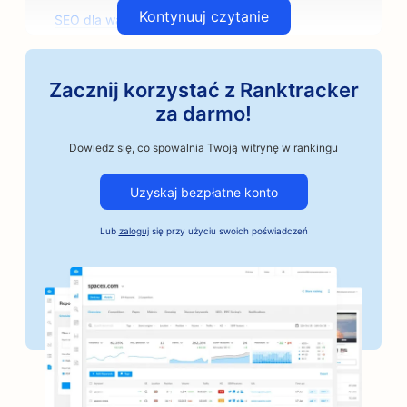
Kontynuuj czytanie
SEO dla warsztatów samochodowych
SEO dla sklepów z częściami samochodowymi
Zacznij korzystać z Ranktracker
SEO dla zajęć artystycznych
za darmo!
Pozycjonowanie dla warsztatów samochodowych
Dowiedz się, co spowalnia Twoją witrynę w rankingu
SEO dla rzemieślniczych palarni kawy
Uzyskaj bezpłatne konto
Pozycjonowanie dla usług kaucji
Lub
zaloguj
się przy użyciu swoich poświadczeń
SEO dla firm motoryzacyjnych
SEO dla piekarni
SEO dla salonów fryzjerskich
SEO dla banków
SEO dla księgarni