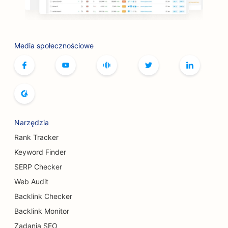
SEO dla punktów BBQ
SEO dla kawiarni z grami planszowymi
Media społecznościowe
SEO dla usług związanych z botoksem i
wypełniaczami
SEO dla butików
SEO dla piekarni
SEO dla kręgielni
Narzędzia
Rank Tracker
SEO dla browarów
Keyword Finder
Pozycjonowanie usług powiększania piersi
SERP Checker
Web Audit
SEO dla restauracji bufetowych
Backlink Checker
SEO dla burger trucków
Backlink Monitor
SEO dla cukierni
Zadania SEO