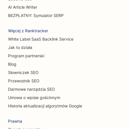
AI Article Writer
SEO dla salonów samochodowych
BEZPŁATNY: Symulator SERP
SEO dla chirurgów oparzeń
Więcej z Ranktracker
SEO dla myjni samochodowych
White Label SaaS Backlink Service
SEO dla kawiarni
Jak to działa
SEO dla sklepów z dywanami i podłogami
Program partnerski
Blog
SEO dla restauracji typu Casual Dining
Słowniczek SEO
SEO dla usług peelingu chemicznego
Przewodnik SEO
SEO dla kawiarni dla kotów
Darmowe narzędzia SEO
Umowa o wpisie gościnnym
SEO dla chiropraktyków
Historia aktualizacji algorytmów Google
SEO dla usług sprzątania
Prawna
SEO dla kawiarni