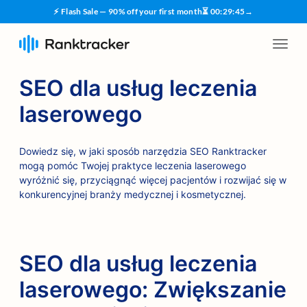
⚡ Flash Sale — 90% off your first month
⏳
00
:
29
:
44
→
SEO dla usług leczenia
laserowego
Dowiedz się, w jaki sposób narzędzia SEO Ranktracker
mogą pomóc Twojej praktyce leczenia laserowego
wyróżnić się, przyciągnąć więcej pacjentów i rozwijać się w
konkurencyjnej branży medycznej i kosmetycznej.
SEO dla usług leczenia
laserowego: Zwiększanie