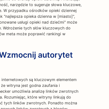
fność, narzędzie to sugeruje słowa kluczowe,
e. W przypadku ośrodków opieki dziennej
k "najlepsza opieka dzienna w [miasto]",
cjonowane usługi opieki nad dziećmi" może
. Wdrożenie tych słów kluczowych do
isów meta może poprawić rankingi w
 Wzmocnij autorytet
n internetowych są kluczowym elementem
e witryna jest godna zaufania i
hecker umożliwia analizę linków zwrotnych
 Rozumiejąc, które witryny linkują do
ość tych linków zwrotnych. Ponadto można
a nowych linków zwrotnych z blogów