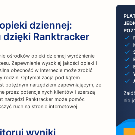
PLA
pieki dziennej:
JED
POZ
 dzięki Ranktracker
nie ośrodków opieki dziennej wyróżnienie
cesu. Zapewnienie wysokiej jakości opieki i
silna obecność w Internecie może zrobić
by rodzin. Optymalizacja pod kątem
est potężnym narzędziem zapewniającym, że
e przez potencjalnych klientów i szerszą
Załó
iet narzędzi Ranktracker może pomóc
nie 
szyć ruch na stronie internetowej
toruj wyniki