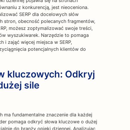
ki dziennej pojawia się na stronach
naniu z konkurencją, jest nieoceniona.
lizować SERP dla docelowych słów
ch stron, obecność polecanych fragmentów,
SERP, możesz zoptymalizować swoje treści,
etów wyszukiwarek. Narzędzie to pomaga
 i zająć więcej miejsca w SERP,
ciągnięcia potencjalnych klientów do
w kluczowych: Odkryj
użej sile
 ma fundamentalne znaczenie dla każdej
inder pomaga odkryć słowa kluczowe o dużej
alnie do branży opieki dziennej. Analizując