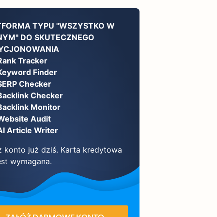
TFORMA TYPU "WSZYSTKO W
NYM" DO SKUTECZNEGO
YCJONOWANIA
Rank Tracker
Keyword Finder
SERP Checker
Backlink Checker
Backlink Monitor
Website Audit
AI Article Writer
ż konto już dziś. Karta kredytowa
jest wymagana.
ZAŁÓŻ DARMOWE KONTO