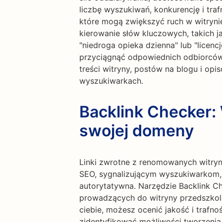
liczbę wyszukiwań, konkurencję i tra
które mogą zwiększyć ruch w witryni
kierowanie słów kluczowych, takich ja
"niedroga opieka dzienna" lub "licen
przyciągnąć odpowiednich odbiorców
treści witryny, postów na blogu i op
wyszukiwarkach.
Backlink Checker:
swojej domeny
Linki zwrotne z renomowanych witry
SEO, sygnalizującym wyszukiwarkom, ż
autorytatywna. Narzędzie Backlink C
prowadzących do witryny przedszkola.
ciebie, możesz ocenić jakość i trafn
zidentyfikować możliwości tworzeni