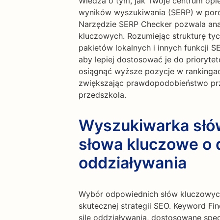
Wiedza o tym, jak Twoje centrum opie
wyników wyszukiwania (SERP) w porów
Narzędzie SERP Checker pozwala ana
kluczowych. Rozumiejąc strukturę ty
pakietów lokalnych i innych funkcji 
aby lepiej dostosować je do prioryt
osiągnąć wyższe pozycje w rankingach
zwiększając prawdopodobieństwo przy
przedszkola.
Wyszukiwarka słó
słowa kluczowe o d
oddziaływania
Wybór odpowiednich słów kluczowych
skutecznej strategii SEO. Keyword F
sile oddziaływania, dostosowane specj