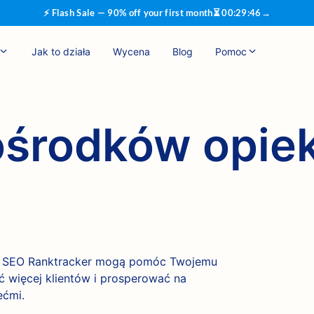
⚡ Flash Sale — 90% off your first month
⏳
00
:
29
:
45
→
Jak to działa
Wycena
Blog
Pomoc
ośrodków opiek
ia SEO Ranktracker mogą pomóc Twojemu
ć więcej klientów i prosperować na
ećmi.