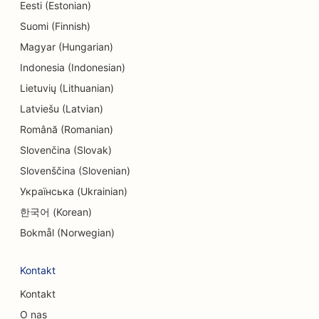
Eesti (Estonian)
SEO dla chirurgów kosmetycznych
Suomi (Finnish)
SEO dla endodontów
Magyar (Hungarian)
Indonesia (Indonesian)
SEO dla rozrywki i rekreacji
Lietuvių (Lithuanian)
SEO dla escape roomów
Latviešu (Latvian)
Română (Romanian)
EO dla restauracji etnicznych
Slovenčina (Slovak)
SEO dla restauracji typu 'od pola do stołu
Slovenščina (Slovenian)
SEO dla usług liftingu twarzy
Українська (Ukrainian)
한국어 (Korean)
SEO dla restauracji rodzinnych
Bokmål (Norwegian)
SEO dla planistów finansowych
Kontakt
SEO dla restauracji szybkiej obsługi
Kontakt
SEO dla kwiaciarni
O nas