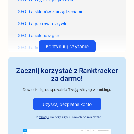
SEO dla sklepów z urządzeniami
SEO dla parków rozrywki
SEO dla salonów gier
Kontynuuj czytanie
SEO dla firm architektonicznych
SEO dla rzemieślniczych palarni kawy
Zacznij korzystać z Ranktracker
SEO dla sklepów z częściami samochodowymi
za darmo!
Pozycjonowanie dla warsztatów samochodowych
Dowiedz się, co spowalnia Twoją witrynę w rankingu
SEO dla warsztatów samochodowych
Uzyskaj bezpłatne konto
SEO dla firm motoryzacyjnych
Lub
zaloguj
się przy użyciu swoich poświadczeń
Pozycjonowanie dla usług kaucji
SEO dla banków