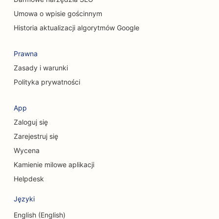
Umowa o wpisie gościnnym
SEO dla kawiarni dla kotów
Historia aktualizacji algorytmów Google
SEO dla usług peelingu chemicznego
Prawna
SEO dla sklepów odzieżowych
Zasady i warunki
SEO dla chirurgów czaszkowo-twarzowych
Polityka prywatności
SEO dla kawiarni
App
SEO dla unii kredytowych
Zaloguj się
SEO dla firm konsultingowych
Zarejestruj się
Wycena
SEO dla delikatesów
Kamienie milowe aplikacji
SEO dla usług doradztwa w zakresie zadłużenia
Helpdesk
SEO dla usług wymiany walut
Języki
SEO dla studiów tańca
English (English)