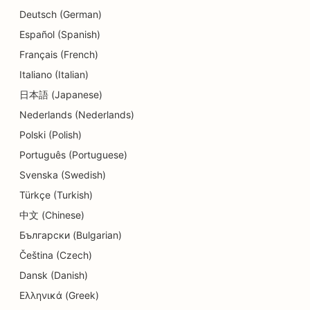
Deutsch (German)
SEO dla usług dermabrazji
Español (Spanish)
SEO dla ośrodków opieki dziennej
Français (French)
Italiano (Italian)
SEO dla klinik dentystycznych
日本語 (Japanese)
SEO dla sklepów z detalami
Nederlands (Nederlands)
SEO dla restauracji
Polski (Polish)
Português (Portuguese)
SEO dla sklepów z babeczkami
Svenska (Swedish)
SEO dla usług edukacyjnych i opieki nad dziećmi
Türkçe (Turkish)
SEO dla sklepów z pączkami
中文 (Chinese)
Български (Bulgarian)
SEO dla elektryków
Čeština (Czech)
SEO dla pralni chemicznych
Dansk (Danish)
Ελληνικά (Greek)
SEO dla sklepów z elektroniką