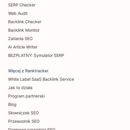
SEO dla restauracji bufetowych
SERP Checker
Web Audit
SEO dla burger trucków
Backlink Checker
SEO dla chirurgów oparzeń
Backlink Monitor
SEO dla kawiarni
Zadania SEO
AI Article Writer
SEO dla cukierni
BEZPŁATNY: Symulator SERP
SEO dla punktów BBQ
Więcej z Ranktracker
SEO dla restauracji typu Casual Dining
White Label SaaS Backlink Service
SEO dla sklepów z dywanami i podłogami
Jak to działa
SEO dla myjni samochodowych
Program partnerski
Blog
SEO dla salonów samochodowych
Słowniczek SEO
SEO dla usług sprzątania
Przewodnik SEO
SEO dla chiropraktyków
Darmowe narzędzia SEO