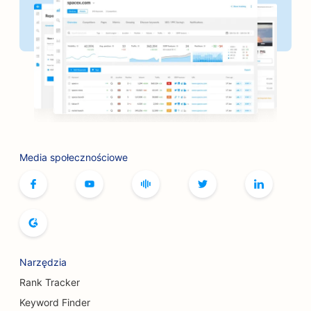
SEO dla piekarni
SEO dla salonów fryzjerskich
SEO dla butików
SEO dla usług związanych z botoksem i
wypełniaczami
SEO dla kręgielni
Media społecznościowe
SEO dla kawiarni z grami planszowymi
SEO dla księgarni
SEO dla piekarni
SEO dla browarów
Narzędzia
Rank Tracker
Pozycjonowanie usług powiększania piersi
Keyword Finder