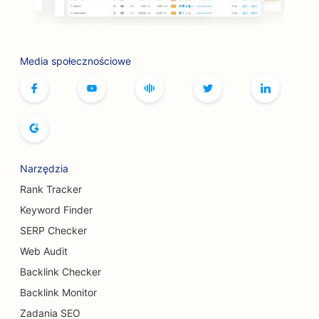
SEO dla usług związanych z botoksem i
wypełniaczami
SEO dla kręgielni
Media społecznościowe
SEO dla kawiarni z grami planszowymi
SEO dla księgarni
SEO dla piekarni
SEO dla browarów
Narzędzia
Rank Tracker
Pozycjonowanie usług powiększania piersi
Keyword Finder
SEO dla restauracji bufetowych
SERP Checker
Web Audit
SEO dla burger trucków
Backlink Checker
SEO dla chirurgów oparzeń
Backlink Monitor
SEO dla kawiarni
Zadania SEO