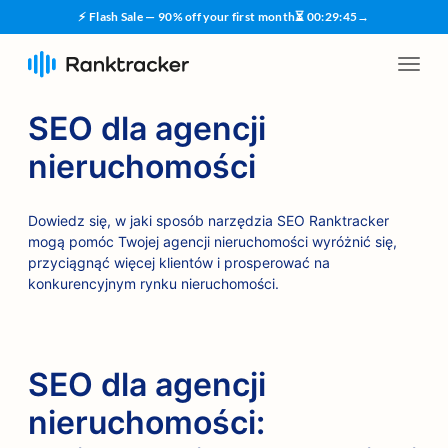
⚡ Flash Sale — 90% off your first month
⏳
00
:
29
:
44
→
SEO dla agencji
nieruchomości
Dowiedz się, w jaki sposób narzędzia SEO Ranktracker
mogą pomóc Twojej agencji nieruchomości wyróżnić się,
przyciągnąć więcej klientów i prosperować na
konkurencyjnym rynku nieruchomości.
SEO dla agencji
nieruchomości: