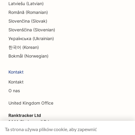
SEO dla escape roomów
Latviešu (Latvian)
Română (Romanian)
EO dla restauracji etnicznych
Slovenčina (Slovak)
SEO dla restauracji typu 'od pola do stołu
Slovenščina (Slovenian)
SEO dla usług liftingu twarzy
Українська (Ukrainian)
한국어 (Korean)
SEO dla restauracji rodzinnych
Bokmål (Norwegian)
SEO dla planistów finansowych
Kontakt
SEO dla restauracji szybkiej obsługi
Kontakt
SEO dla kwiaciarni
O nas
SEO dla restauracji serwujących wykwintne dania
United Kingdom Office
SEO dla firm inżynieryjnych
Ranktracker Ltd
SEO dla usług finansowych
144A Clerkenwell Rd
London, EC1R 5DF
Ta strona używa plików cookie, aby zapewnić
SEO dla food courtów
Company No: 08820809