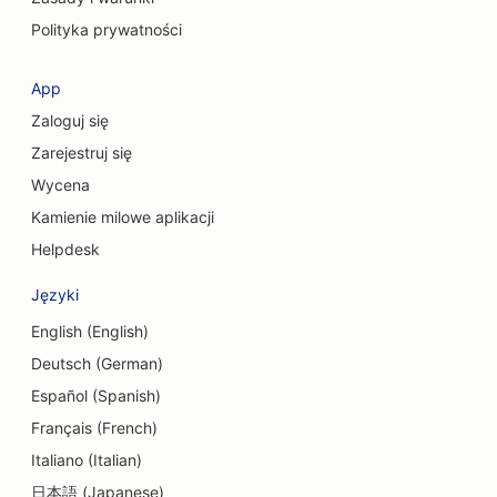
SEO dla chirurgów czaszkowo-twarzowych
Polityka prywatności
SEO dla kawiarni
App
SEO dla unii kredytowych
Zaloguj się
SEO dla firm konsultingowych
Zarejestruj się
Wycena
SEO dla delikatesów
Kamienie milowe aplikacji
SEO dla usług doradztwa w zakresie zadłużenia
Helpdesk
SEO dla usług wymiany walut
Języki
SEO dla studiów tańca
English (English)
Deutsch (German)
SEO dla usług dermabrazji
Español (Spanish)
SEO dla ośrodków opieki dziennej
Français (French)
Italiano (Italian)
SEO dla klinik dentystycznych
日本語 (Japanese)