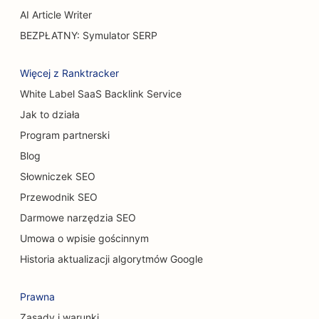
AI Article Writer
SEO dla cukierni
BEZPŁATNY: Symulator SERP
SEO dla punktów BBQ
Więcej z Ranktracker
SEO dla restauracji typu Casual Dining
White Label SaaS Backlink Service
SEO dla sklepów z dywanami i podłogami
Jak to działa
SEO dla myjni samochodowych
Program partnerski
Blog
SEO dla salonów samochodowych
Słowniczek SEO
SEO dla usług sprzątania
Przewodnik SEO
SEO dla chiropraktyków
Darmowe narzędzia SEO
Umowa o wpisie gościnnym
SEO dla kawiarni dla kotów
Historia aktualizacji algorytmów Google
SEO dla usług peelingu chemicznego
Prawna
SEO dla sklepów odzieżowych
Zasady i warunki