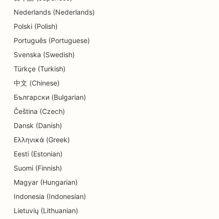
SEO dla sklepów z detalami
Nederlands (Nederlands)
SEO dla restauracji
Polski (Polish)
Português (Portuguese)
SEO dla sklepów z babeczkami
Svenska (Swedish)
SEO dla usług edukacyjnych i opieki nad dziećmi
Türkçe (Turkish)
SEO dla sklepów z pączkami
中文 (Chinese)
Български (Bulgarian)
SEO dla elektryków
Čeština (Czech)
SEO dla pralni chemicznych
Dansk (Danish)
Ελληνικά (Greek)
SEO dla sklepów z elektroniką
Eesti (Estonian)
SEO dla chirurgów kosmetycznych
Suomi (Finnish)
SEO dla endodontów
Magyar (Hungarian)
Indonesia (Indonesian)
SEO dla rozrywki i rekreacji
Lietuvių (Lithuanian)