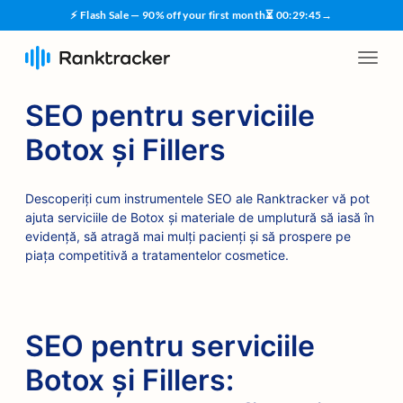
⚡ Flash Sale — 90% off your first month
⏳
00
:
29
:
45
→
SEO pentru serviciile
Botox și Fillers
Descoperiți cum instrumentele SEO ale Ranktracker vă pot
ajuta serviciile de Botox și materiale de umplutură să iasă în
evidență, să atragă mai mulți pacienți și să prospere pe
piața competitivă a tratamentelor cosmetice.
SEO pentru serviciile
Botox și Fillers: