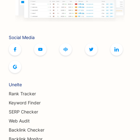
SEO pentru restaurantele BBQ
SEO pentru cafenele cu jocuri de societate
SEO pentru serviciile Botox și Fillers
Social Media
SEO pentru buticuri
SEO pentru brutării de pâine
SEO pentru sălile de bowling
SEO pentru fabricile de bere
Unelte
Rank Tracker
SEO pentru serviciile de augmentare mamară
Keyword Finder
SEO pentru restaurante bufet
SERP Checker
SEO pentru Burger Trucks
Web Audit
Backlink Checker
SEO pentru magazinele de prăjituri
Backlink Monitor