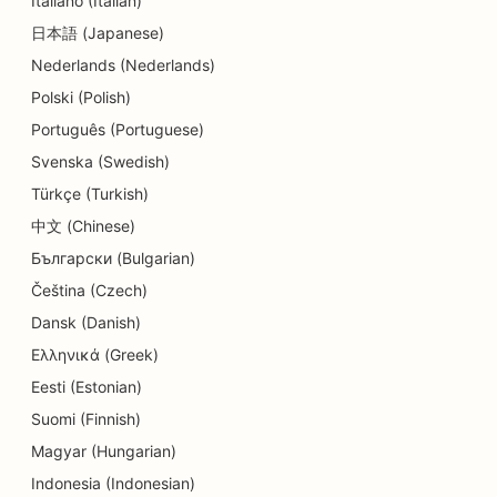
Italiano (Italian)
SEO pentru delicatese
日本語 (Japanese)
SEO pentru restaurante
Nederlands (Nederlands)
SEO pentru servicii de dermabraziune
Polski (Polish)
Português (Portuguese)
SEO pentru magazinele de detalii
Svenska (Swedish)
SEO pentru magazinele de gogoși
Türkçe (Turkish)
SEO pentru educație și servicii de îngrijire a
中文 (Chinese)
copiilor
Български (Bulgarian)
Čeština (Czech)
SEO pentru curățătorie chimică
Dansk (Danish)
SEO pentru electricieni
Ελληνικά (Greek)
SEO pentru magazinele de electronice
Eesti (Estonian)
Suomi (Finnish)
SEO pentru endodonțiști
Magyar (Hungarian)
SEO pentru divertisment și recreere
Indonesia (Indonesian)