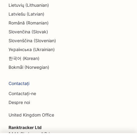
Lietuvių (Lithuanian)
SEO pentru firmele de inginerie
Latviešu (Latvian)
EO pentru restaurante etnice
Română (Romanian)
SEO pentru Escape Rooms
Slovenčina (Slovak)
Slovenščina (Slovenian)
SEO pentru servicii de lifting facial
Українська (Ukrainian)
SEO pentru restaurante de familie
한국어 (Korean)
SEO pentru restaurantele Farm-to-Table
Bokmål (Norwegian)
SEO pentru planificatorii financiari
Contactați
SEO pentru servicii financiare
Contactați-ne
Despre noi
SEO pentru restaurantele Fine Dining
United Kingdom Office
SEO pentru restaurantele Fast Food
Ranktracker Ltd
SEO pentru florari
144A Clerkenwell Rd