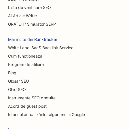
SEO pentru dealerii auto
Lista de verificare SEO
AI Article Writer
SEO pentru chirurgi pentru arși
GRATUIT: Simulator SERP
SEO pentru spălătoriile auto
Mai multe din Ranktracker
SEO pentru cafenele
White Label SaaS Backlink Service
SEO pentru magazine de covoare și pardoseli
Cum funcționează
SEO pentru restaurantele Casual Dining
Program de afiliere
Blog
SEO pentru servicii de peeling chimic
Glosar SEO
SEO pentru cafenele cu pisici
Ghid SEO
SEO pentru chiropracticieni
Instrumente SEO gratuite
Acord de guest post
SEO pentru serviciile de curățenie
Istoricul actualizărilor algoritmului Google
SEO pentru cafenele