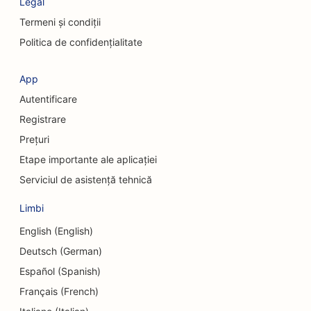
Legal
SEO pentru firmele de consultanță
Termeni și condiții
SEO pentru chirurgi cosmeticieni
Politica de confidențialitate
SEO pentru magazinele de îmbrăcăminte
App
SEO pentru serviciile de schimb valutar
Autentificare
SEO pentru chirurgi craniofaciali
Registrare
Prețuri
SEO pentru uniunile de credit
Etape importante ale aplicației
SEO pentru magazinele de prăjituri
Serviciul de asistență tehnică
SEO pentru studiourile de dans
Limbi
SEO pentru centrele de îngrijire de zi
English (English)
Deutsch (German)
SEO pentru serviciile de consiliere privind datoriile
Español (Spanish)
SEO pentru clinicile stomatologice
Français (French)