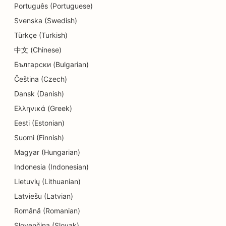
Português (Portuguese)
SEO pentru magazinele de detalii
Svenska (Swedish)
SEO pentru magazinele de gogoși
Türkçe (Turkish)
SEO pentru educație și servicii de îngrijire a
中文 (Chinese)
copiilor
Български (Bulgarian)
Čeština (Czech)
SEO pentru curățătorie chimică
Dansk (Danish)
SEO pentru electricieni
Ελληνικά (Greek)
SEO pentru magazinele de electronice
Eesti (Estonian)
Suomi (Finnish)
SEO pentru endodonțiști
Magyar (Hungarian)
SEO pentru divertisment și recreere
Indonesia (Indonesian)
Lietuvių (Lithuanian)
SEO pentru firmele de inginerie
Latviešu (Latvian)
EO pentru restaurante etnice
Română (Romanian)
SEO pentru Escape Rooms
Slovenčina (Slovak)