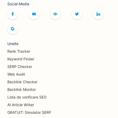
SEO pentru serviciile Botox și Fillers
Social Media
SEO pentru buticuri
SEO pentru brutării de pâine
SEO pentru sălile de bowling
SEO pentru fabricile de bere
Unelte
Rank Tracker
SEO pentru serviciile de augmentare mamară
Keyword Finder
SEO pentru restaurante bufet
SERP Checker
SEO pentru Burger Trucks
Web Audit
Backlink Checker
SEO pentru magazinele de prăjituri
Backlink Monitor
SEO pentru dealerii auto
Lista de verificare SEO
AI Article Writer
SEO pentru chirurgi pentru arși
GRATUIT: Simulator SERP
SEO pentru spălătoriile auto