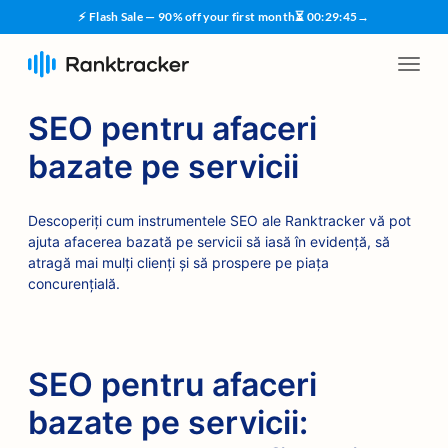
⚡ Flash Sale — 90% off your first month
⏳
00
:
29
:
45
→
SEO pentru afaceri
bazate pe servicii
Descoperiți cum instrumentele SEO ale Ranktracker vă pot
ajuta afacerea bazată pe servicii să iasă în evidență, să
atragă mai mulți clienți și să prospere pe piața
concurențială.
SEO pentru afaceri
bazate pe servicii: