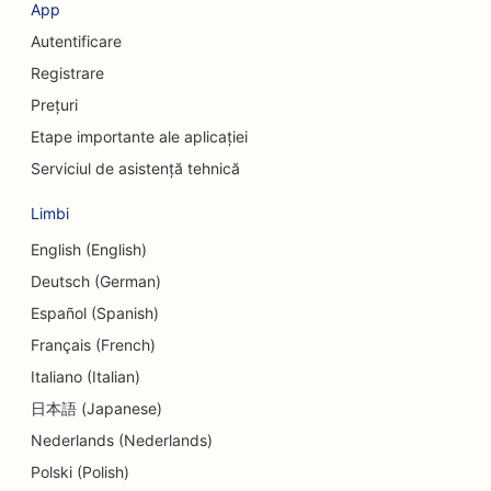
App
SEO pentru serviciile de schimb valutar
Autentificare
SEO pentru chirurgi craniofaciali
Registrare
Prețuri
SEO pentru uniunile de credit
Etape importante ale aplicației
SEO pentru magazinele de prăjituri
Serviciul de asistență tehnică
SEO pentru studiourile de dans
Limbi
SEO pentru centrele de îngrijire de zi
English (English)
Deutsch (German)
SEO pentru serviciile de consiliere privind datoriile
Español (Spanish)
SEO pentru clinicile stomatologice
Français (French)
Italiano (Italian)
SEO pentru delicatese
日本語 (Japanese)
SEO pentru restaurante
Nederlands (Nederlands)
SEO pentru servicii de dermabraziune
Polski (Polish)