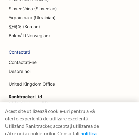
Slovenščina (Slovenian)
SEO pentru servicii de lifting facial
Українська (Ukrainian)
SEO pentru restaurante de familie
한국어 (Korean)
SEO pentru restaurantele Farm-to-Table
Bokmål (Norwegian)
SEO pentru planificatorii financiari
Contactați
SEO pentru servicii financiare
Contactați-ne
Despre noi
SEO pentru restaurantele Fine Dining
United Kingdom Office
SEO pentru restaurantele Fast Food
Ranktracker Ltd
SEO pentru florari
144A Clerkenwell Rd
SEO pentru food court-uri
London, EC1R 5DF
Acest site utilizează cookie-uri pentru a vă
Company No: 08820809
oferi o experiență de utilizare excelentă.
SEO pentru camioane alimentare
felix@ranktracker.com
Utilizând Ranktracker, acceptați utilizarea de
către noi a cookie-urilor. Consultați
politica
SEO pentru patiserii franceze