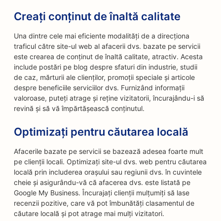
Creați conținut de înaltă calitate
Una dintre cele mai eficiente modalități de a direcționa
traficul către site-ul web al afacerii dvs. bazate pe servicii
este crearea de conținut de înaltă calitate, atractiv. Acesta
include postări pe blog despre sfaturi din industrie, studii
de caz, mărturii ale clienților, promoții speciale și articole
despre beneficiile serviciilor dvs. Furnizând informații
valoroase, puteți atrage și reține vizitatorii, încurajându-i să
revină și să vă împărtășească conținutul.
Optimizați pentru căutarea locală
Afacerile bazate pe servicii se bazează adesea foarte mult
pe clienții locali. Optimizați site-ul dvs. web pentru căutarea
locală prin includerea orașului sau regiunii dvs. în cuvintele
cheie și asigurându-vă că afacerea dvs. este listată pe
Google My Business. Încurajați clienții mulțumiți să lase
recenzii pozitive, care vă pot îmbunătăți clasamentul de
căutare locală și pot atrage mai mulți vizitatori.