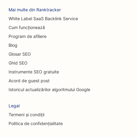
Mai multe din Ranktracker
SEO pentru cafenele
White Label SaaS Backlink Service
SEO pentru magazine de covoare și pardoseli
Cum funcționează
SEO pentru restaurantele Casual Dining
Program de afiliere
Blog
SEO pentru servicii de peeling chimic
Glosar SEO
SEO pentru cafenele cu pisici
Ghid SEO
SEO pentru chiropracticieni
Instrumente SEO gratuite
Acord de guest post
SEO pentru serviciile de curățenie
Istoricul actualizărilor algoritmului Google
SEO pentru cafenele
Legal
SEO pentru firmele de consultanță
Termeni și condiții
SEO pentru chirurgi cosmeticieni
Politica de confidențialitate
SEO pentru magazinele de îmbrăcăminte