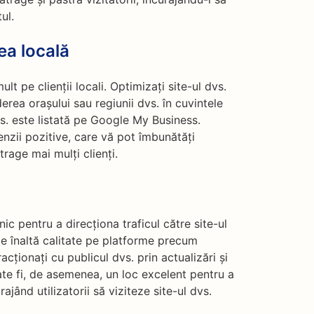
ul.
ea locală
t pe clienții locali. Optimizați site-ul dvs.
erea orașului sau regiunii dvs. în cuvintele
s. este listată pe Google My Business.
cenzii pozitive, care vă pot îmbunătăți
rage mai mulți clienți.
c pentru a direcționa traficul către site-ul
de înaltă calitate pe platforme precum
acționați cu publicul dvs. prin actualizări și
ate fi, de asemenea, un loc excelent pentru a
jând utilizatorii să viziteze site-ul dvs.