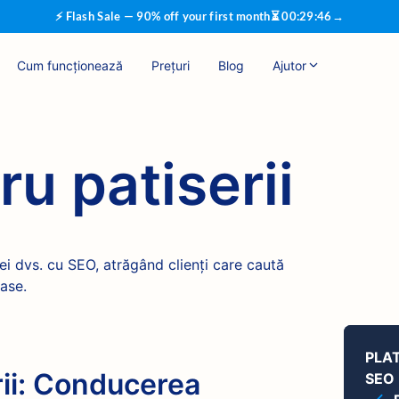
⚡ Flash Sale — 90% off your first month
⏳
00
:
29
:
45
→
Cum funcționează
Prețuri
Blog
Ajutor
u patiserii
iei dvs. cu SEO, atrăgând clienți care caută
oase.
PLA
rii: Conducerea
SEO 