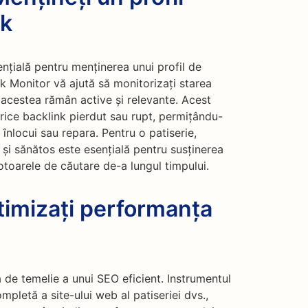
nk
ențială pentru menținerea unui profil de
k Monitor vă ajută să monitorizați starea
 acestea rămân active și relevante. Acest
orice backlink pierdut sau rupt, permițându-
înlocui sau repara. Pentru o patiserie,
 și sănătos este esențială pentru susținerea
 motoarele de căutare de-a lungul timpului.
timizați performanța
 de temelie a unui SEO eficient. Instrumentul
pletă a site-ului web al patiseriei dvs.,