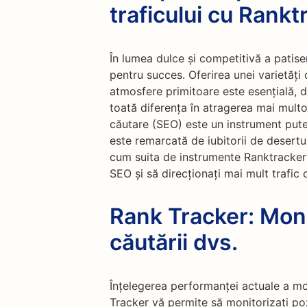
traficului cu Rankt
În lumea dulce și competitivă a patiseri
pentru succes. Oferirea unei varietăți 
atmosfere primitoare este esențială, 
toată diferența în atragerea mai multo
căutare (SEO) este un instrument puter
este remarcată de iubitorii de desertur
cum suita de instrumente Ranktracker 
SEO și să direcționați mai mult trafic c
Rank Tracker: Moni
căutării dvs.
Înțelegerea performanței actuale a mo
Tracker vă permite să monitorizați poz