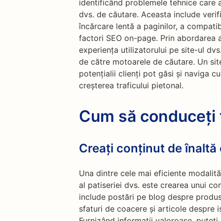
identificând problemele tehnice care
dvs. de căutare. Aceasta include verifi
încărcare lentă a paginilor, a compatibi
factori SEO on-page. Prin abordarea 
experiența utilizatorului pe site-ul dvs
de către motoarele de căutare. Un sit
potențialii clienți pot găsi și naviga c
creșterea traficului pietonal.
Cum să conduceți t
Creați conținut de înaltă 
Una dintre cele mai eficiente modalităț
al patiseriei dvs. este crearea unui con
include postări pe blog despre produse
sfaturi de coacere și articole despre i
Furnizând informații valoroase, puteți a