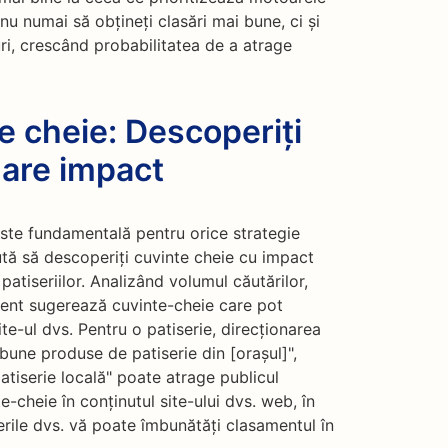
nu numai să obțineți clasări mai bune, ci și
ri, crescând probabilitatea de a atrage
e cheie: Descoperiți
mare impact
este fundamentală pentru orice strategie
tă să descoperiți cuvinte cheie cu impact
patiseriilor. Analizând volumul căutărilor,
ment sugerează cuvinte-cheie care pot
te-ul dvs. Pentru o patiserie, direcționarea
bune produse de patiserie din [orașul]",
tiserie locală" poate atrage publicul
-cheie în conținutul site-ului dvs. web, în
erile dvs. vă poate îmbunătăți clasamentul în