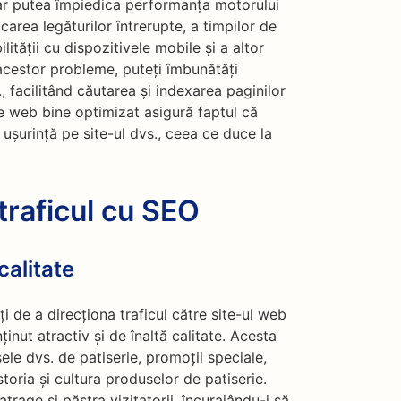
 ar putea împiedica performanța motorului
carea legăturilor întrerupte, a timpilor de
lității cu dispozitivele mobile și a altor
acestor probleme, puteți îmbunătăți
., facilitând căutarea și indexarea paginilor
e web bine optimizat asigură faptul că
u ușurință pe site-ul dvs., ceea ce duce la
raficul cu SEO
calitate
i de a direcționa traficul către site-ul web
ținut atractiv și de înaltă calitate. Acesta
le dvs. de patiserie, promoții speciale,
storia și cultura produselor de patiserie.
trage și păstra vizitatorii, încurajându-i să