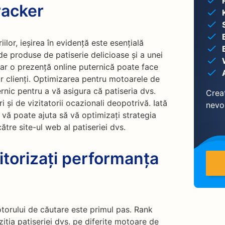
racker
ilor, ieșirea în evidență este esențială
de produse de patiserie delicioase și a unei
dar o prezență online puternică poate face
r clienți. Optimizarea pentru motoarele de
nic pentru a vă asigura că patiseria dvs.
Creaț
i și de vizitatorii ocazionali deopotrivă. Iată
nevo
vă poate ajuta să vă optimizați strategia
ătre site-ul web al patiseriei dvs.
torizați performanța
torului de căutare este primul pas. Rank
iția patiseriei dvs. pe diferite motoare de