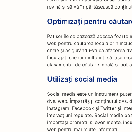
revină și să vă împărtășească conținut
Optimizați pentru căutar
Patiseriile se bazează adesea foarte mul
web pentru căutarea locală prin includ
cheie și asigurându-vă că afacerea dv
Încurajați clienții mulțumiți să lase re
clasamentul de căutare locală și pot at
Utilizați social media
Social media este un instrument puterni
dvs. web. Împărtășiți conținutul dvs. 
Instagram, Facebook și Twitter și inter
interacțiuni regulate. Social media po
împărtăși promoții și evenimente, încura
web pentru mai multe informații.