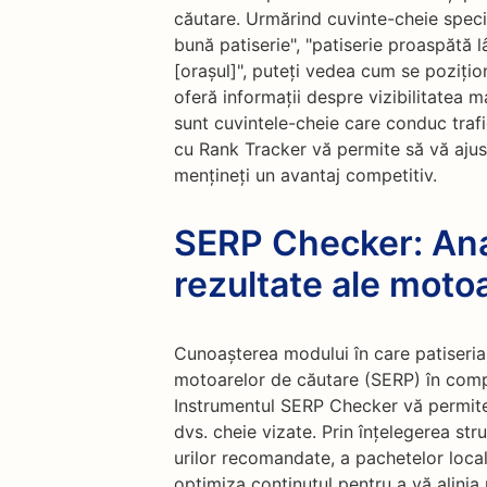
căutare. Urmărind cuvinte-cheie specif
bună patiserie", "patiserie proaspătă 
[orașul]", puteți vedea cum se pozițio
oferă informații despre vizibilitatea ma
sunt cuvintele-cheie care conduc trafi
cu Rank Tracker vă permite să vă ajust
mențineți un avantaj competitiv.
SERP Checker: Ana
rezultate ale moto
Cunoașterea modului în care patiseria 
motoarelor de căutare (SERP) în compa
Instrumentul SERP Checker vă permite 
dvs. cheie vizate. Prin înțelegerea str
urilor recomandate, a pachetelor locale
optimiza conținutul pentru a vă alinia