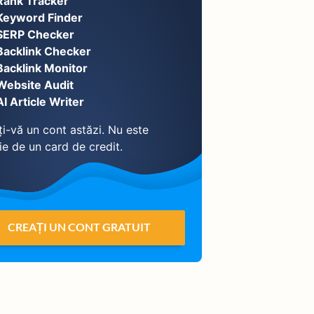
Rank Tracker
Keyword Finder
SERP Checker
Backlink Checker
Backlink Monitor
Website Audit
AI Article Writer
i-vă un cont astăzi. Nu este
ie de un card de credit.
CREAȚI UN CONT GRATUIT