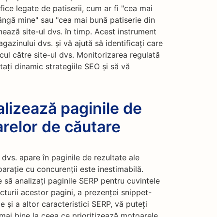
ice legate de patiserii, cum ar fi "cea mai
lângă mine" sau "cea mai bună patiserie din
nează site-ul dvs. în timp. Acest instrument
gazinului dvs. și vă ajută să identificați care
cul către site-ul dvs. Monitorizarea regulată
ați dinamic strategiile SEO și să vă
lizează paginile de
arelor de căutare
dvs. apare în paginile de rezultate ale
rație cu concurenții este inestimabilă.
să analizați paginile SERP pentru cuvintele
ucturii acestor pagini, a prezenței snippet-
 și a altor caracteristici SERP, vă puteți
 mai bine la ceea ce prioritizează motoarele