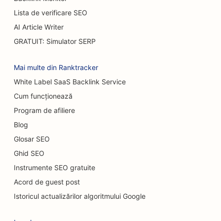
SEO pentru cafenele
Lista de verificare SEO
AI Article Writer
SEO pentru restaurantele Casual Dining
GRATUIT: Simulator SERP
SEO pentru magazine de covoare și pardoseli
Mai multe din Ranktracker
SEO pentru spălătoriile auto
White Label SaaS Backlink Service
SEO pentru dealerii auto
Cum funcționează
SEO pentru serviciile de curățenie
Program de afiliere
Blog
SEO pentru chiropracticieni
Glosar SEO
SEO pentru cafenele cu pisici
Ghid SEO
SEO pentru servicii de peeling chimic
Instrumente SEO gratuite
Acord de guest post
SEO pentru magazinele de prăjituri
Istoricul actualizărilor algoritmului Google
SEO pentru magazinele de îmbrăcăminte