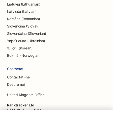
Lietuvių (Lithuanian)
SEO pentru Escape Rooms
Latviešu (Latvian)
EO pentru restaurante etnice
Română (Romanian)
SEO pentru restaurantele Farm-to-Table
Slovenčina (Slovak)
Slovenščina (Slovenian)
SEO pentru servicii de lifting facial
Українська (Ukrainian)
SEO pentru restaurante de familie
한국어 (Korean)
SEO pentru planificatorii financiari
Bokmål (Norwegian)
SEO pentru electricieni
Contactați
SEO pentru restaurantele Fast Food
Contactați-ne
Despre noi
SEO pentru florari
United Kingdom Office
SEO pentru restaurantele Fine Dining
Ranktracker Ltd
SEO pentru servicii financiare
144A Clerkenwell Rd