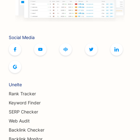
SEO pentru buticuri
SEO pentru serviciile Botox și Fillers
SEO pentru sălile de bowling
Social Media
SEO pentru cafenele cu jocuri de societate
SEO pentru librării
SEO pentru brutării de pâine
SEO pentru fabricile de bere
Unelte
Rank Tracker
SEO pentru serviciile de augmentare mamară
Keyword Finder
SEO pentru restaurante bufet
SERP Checker
SEO pentru Burger Trucks
Web Audit
Backlink Checker
SEO pentru chirurgi pentru arși
Backlink Monitor