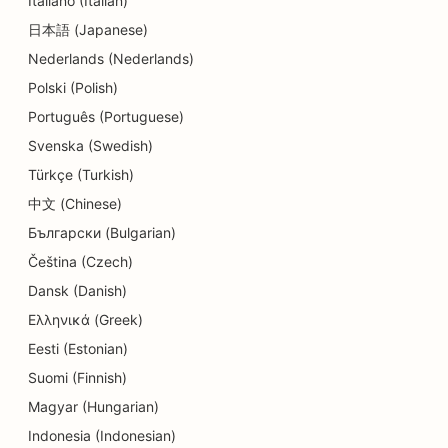
Italiano (Italian)
SEO pentru magazinele de detalii
日本語 (Japanese)
SEO pentru restaurante
Nederlands (Nederlands)
SEO pentru magazinele de prăjituri
Polski (Polish)
Português (Portuguese)
SEO pentru educație și servicii de îngrijire a
copiilor
Svenska (Swedish)
Türkçe (Turkish)
SEO pentru magazinele de gogoși
中文 (Chinese)
SEO pentru studiourile de dans
Български (Bulgarian)
Čeština (Czech)
SEO pentru curățătorie chimică
Dansk (Danish)
SEO pentru magazinele de electronice
Ελληνικά (Greek)
SEO pentru firmele de inginerie
Eesti (Estonian)
Suomi (Finnish)
SEO pentru endodonțiști
Magyar (Hungarian)
SEO pentru divertisment și recreere
Indonesia (Indonesian)