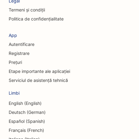
Legal
SEO pentru chirurgi craniofaciali
Termeni și condiții
SEO pentru cafenele
Politica de confidențialitate
SEO pentru chirurgi cosmeticieni
App
SEO pentru uniunile de credit
Autentificare
SEO pentru firmele de consultanță
Registrare
Prețuri
SEO pentru delicatese
Etape importante ale aplicației
SEO pentru serviciile de consiliere privind datoriile
Serviciul de asistență tehnică
SEO pentru serviciile de schimb valutar
Limbi
SEO pentru servicii de dermabraziune
English (English)
Deutsch (German)
SEO pentru centrele de îngrijire de zi
Español (Spanish)
SEO pentru clinicile stomatologice
Français (French)