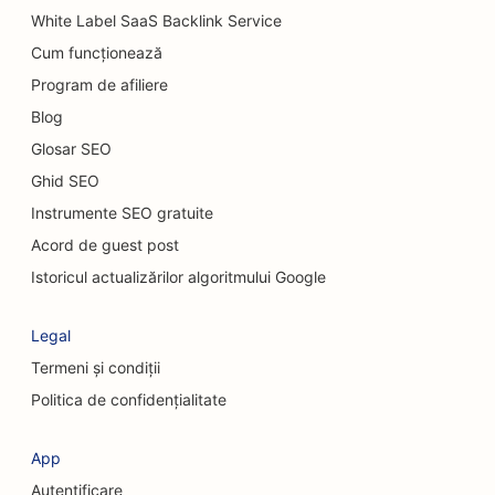
White Label SaaS Backlink Service
SEO pentru magazine de covoare și pardoseli
Cum funcționează
SEO pentru restaurantele Casual Dining
Program de afiliere
Blog
SEO pentru servicii de peeling chimic
Glosar SEO
SEO pentru cafenele cu pisici
Ghid SEO
SEO pentru chiropracticieni
Instrumente SEO gratuite
Acord de guest post
SEO pentru serviciile de curățenie
Istoricul actualizărilor algoritmului Google
SEO pentru cafenele
Legal
SEO pentru firmele de consultanță
Termeni și condiții
SEO pentru chirurgi cosmeticieni
Politica de confidențialitate
SEO pentru magazinele de îmbrăcăminte
App
SEO pentru serviciile de schimb valutar
Autentificare