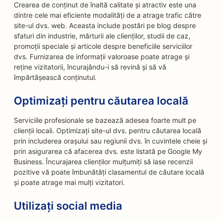
Crearea de conținut de înaltă calitate și atractiv este una
dintre cele mai eficiente modalități de a atrage trafic către
site-ul dvs. web. Aceasta include postări pe blog despre
sfaturi din industrie, mărturii ale clienților, studii de caz,
promoții speciale și articole despre beneficiile serviciilor
dvs. Furnizarea de informații valoroase poate atrage și
reține vizitatorii, încurajându-i să revină și să vă
împărtășească conținutul.
Optimizați pentru căutarea locală
Serviciile profesionale se bazează adesea foarte mult pe
clienții locali. Optimizați site-ul dvs. pentru căutarea locală
prin includerea orașului sau regiunii dvs. în cuvintele cheie și
prin asigurarea că afacerea dvs. este listată pe Google My
Business. Încurajarea clienților mulțumiți să lase recenzii
pozitive vă poate îmbunătăți clasamentul de căutare locală
și poate atrage mai mulți vizitatori.
Utilizați social media