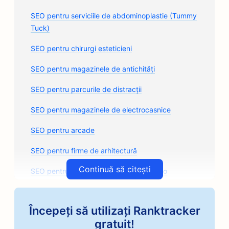
SEO pentru serviciile de abdominoplastie (Tummy
Tuck)
SEO pentru chirurgi esteticieni
SEO pentru magazinele de antichități
SEO pentru parcurile de distracții
SEO pentru magazinele de electrocasnice
SEO pentru arcade
SEO pentru firme de arhitectură
Continuă să citești
SEO pentru magazinele de caroserii auto
SEO pentru magazinele de piese auto
Începeți să utilizați Ranktracker
SEO pentru cursuri de artă
gratuit!