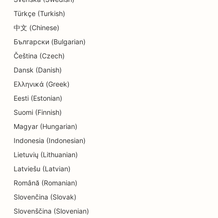
SEO pentru magazinele de gogoși
Türkçe (Turkish)
SEO pentru educație și servicii de îngrijire a
中文 (Chinese)
copiilor
Български (Bulgarian)
Čeština (Czech)
SEO pentru curățătorie chimică
Dansk (Danish)
SEO pentru electricieni
Ελληνικά (Greek)
SEO pentru magazinele de electronice
Eesti (Estonian)
Suomi (Finnish)
SEO pentru endodonțiști
Magyar (Hungarian)
SEO pentru divertisment și recreere
Indonesia (Indonesian)
Lietuvių (Lithuanian)
SEO pentru firmele de inginerie
Latviešu (Latvian)
EO pentru restaurante etnice
Română (Romanian)
SEO pentru Escape Rooms
Slovenčina (Slovak)
Slovenščina (Slovenian)
SEO pentru servicii de lifting facial