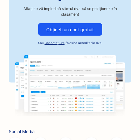
SEO pentru magazinele de reparații auto
Aflați ce vă împiedică site-ul dvs. să se poziționeze în
SEO pentru prăjitorii de cafea artizanale
clasament
SEO pentru serviciile de cauțiune
Obțineți un cont gratuit
SEO pentru afacerile cu automobile
Sau
Conectați-vă
folosind acreditările dvs.
SEO pentru brutării
SEO pentru frizerii
SEO pentru bănci
SEO pentru librării
SEO pentru restaurantele BBQ
SEO pentru cafenele cu jocuri de societate
SEO pentru serviciile Botox și Fillers
Social Media
SEO pentru buticuri