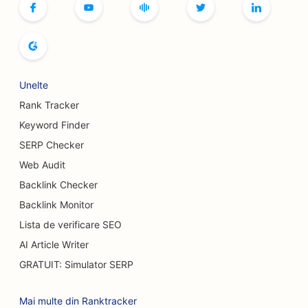
SEO pentru brutării de pâine
SEO pentru sălile de bowling
SEO pentru fabricile de bere
Unelte
Rank Tracker
SEO pentru serviciile de augmentare mamară
Keyword Finder
SEO pentru restaurante bufet
SERP Checker
SEO pentru Burger Trucks
Web Audit
Backlink Checker
SEO pentru magazinele de prăjituri
Backlink Monitor
SEO pentru dealerii auto
Lista de verificare SEO
AI Article Writer
SEO pentru chirurgi pentru arși
GRATUIT: Simulator SERP
SEO pentru spălătoriile auto
Mai multe din Ranktracker
SEO pentru cafenele