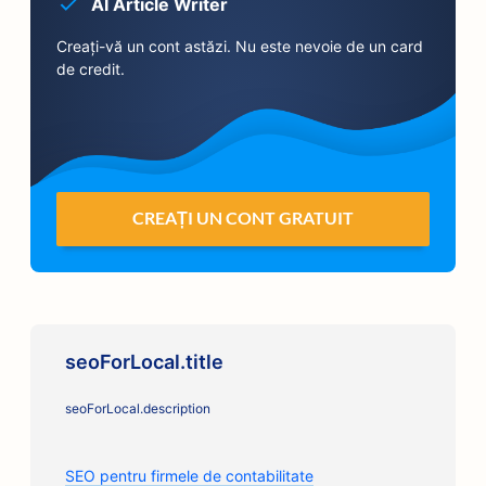
AI Article Writer
Creați-vă un cont astăzi. Nu este nevoie de un card
de credit.
CREAȚI UN CONT GRATUIT
seoForLocal.title
seoForLocal.description
SEO pentru firmele de contabilitate