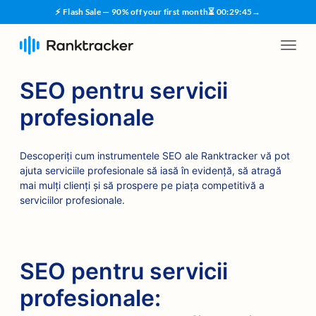
⚡ Flash Sale — 90% off your first month
⏳
00
:
29
:
45
→
SEO pentru servicii
profesionale
Descoperiți cum instrumentele SEO ale Ranktracker vă pot
ajuta serviciile profesionale să iasă în evidență, să atragă
mai mulți clienți și să prospere pe piața competitivă a
serviciilor profesionale.
SEO pentru servicii
profesionale: