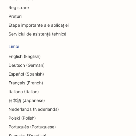
SEO pentru chirurgi craniofaciali
Registrare
Prețuri
SEO pentru uniunile de credit
Etape importante ale aplicației
SEO pentru magazinele de prăjituri
Serviciul de asistență tehnică
SEO pentru studiourile de dans
Limbi
SEO pentru centrele de îngrijire de zi
English (English)
Deutsch (German)
SEO pentru serviciile de consiliere privind datoriile
Español (Spanish)
SEO pentru clinicile stomatologice
Français (French)
Italiano (Italian)
SEO pentru delicatese
日本語 (Japanese)
SEO pentru restaurante
Nederlands (Nederlands)
SEO pentru servicii de dermabraziune
Polski (Polish)
Português (Portuguese)
SEO pentru magazinele de detalii
Svenska (Swedish)