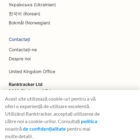
Українська (Ukrainian)
SEO pentru restaurante de familie
한국어 (Korean)
SEO pentru restaurantele Farm-to-Table
Bokmål (Norwegian)
SEO pentru planificatorii financiari
Contactați
SEO pentru servicii financiare
Contactați-ne
Despre noi
SEO pentru restaurantele Fine Dining
United Kingdom Office
SEO pentru restaurantele Fast Food
Ranktracker Ltd
SEO pentru florari
144A Clerkenwell Rd
SEO pentru food court-uri
London, EC1R 5DF
Acest site utilizează cookie-uri pentru a vă
Company No: 08820809
oferi o experiență de utilizare excelentă.
SEO pentru camioane alimentare
felix@ranktracker.com
Utilizând Ranktracker, acceptați utilizarea de
către noi a cookie-urilor. Consultați
politica
SEO pentru patiserii franceze
noastră
de confidențialitate
pentru mai
SEO pentru magazinele Frozen Yogurt
multe detalii.
2015 -
2026
© Ranktracker. All Rights Reserved.