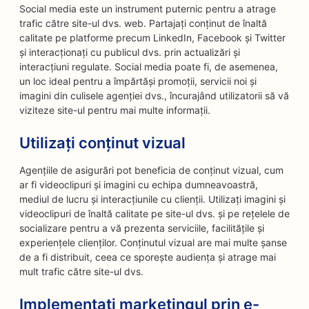
Social media este un instrument puternic pentru a atrage
trafic către site-ul dvs. web. Partajați conținut de înaltă
calitate pe platforme precum LinkedIn, Facebook și Twitter
și interacționați cu publicul dvs. prin actualizări și
interacțiuni regulate. Social media poate fi, de asemenea,
un loc ideal pentru a împărtăși promoții, servicii noi și
imagini din culisele agenției dvs., încurajând utilizatorii să vă
viziteze site-ul pentru mai multe informații.
Utilizați conținut vizual
Agențiile de asigurări pot beneficia de conținut vizual, cum
ar fi videoclipuri și imagini cu echipa dumneavoastră,
mediul de lucru și interacțiunile cu clienții. Utilizați imagini și
videoclipuri de înaltă calitate pe site-ul dvs. și pe rețelele de
socializare pentru a vă prezenta serviciile, facilitățile și
experiențele clienților. Conținutul vizual are mai multe șanse
de a fi distribuit, ceea ce sporește audiența și atrage mai
mult trafic către site-ul dvs.
Implementați marketingul prin e-