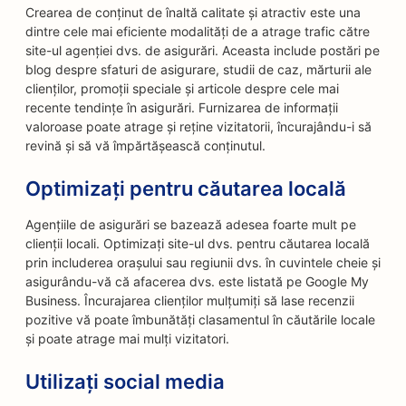
Crearea de conținut de înaltă calitate și atractiv este una
dintre cele mai eficiente modalități de a atrage trafic către
site-ul agenției dvs. de asigurări. Aceasta include postări pe
blog despre sfaturi de asigurare, studii de caz, mărturii ale
clienților, promoții speciale și articole despre cele mai
recente tendințe în asigurări. Furnizarea de informații
valoroase poate atrage și reține vizitatorii, încurajându-i să
revină și să vă împărtășească conținutul.
Optimizați pentru căutarea locală
Agențiile de asigurări se bazează adesea foarte mult pe
clienții locali. Optimizați site-ul dvs. pentru căutarea locală
prin includerea orașului sau regiunii dvs. în cuvintele cheie și
asigurându-vă că afacerea dvs. este listată pe Google My
Business. Încurajarea clienților mulțumiți să lase recenzii
pozitive vă poate îmbunătăți clasamentul în căutările locale
și poate atrage mai mulți vizitatori.
Utilizați social media