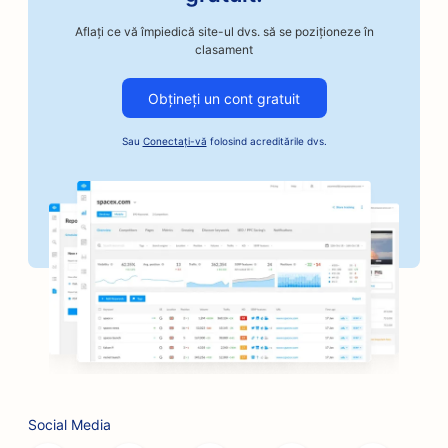
SEO pentru magazinele de reparații auto
Aflați ce vă împiedică site-ul dvs. să se poziționeze în
SEO pentru magazinele de caroserii auto
clasament
SEO pentru afacerile cu automobile
Obțineți un cont gratuit
SEO pentru serviciile de cauțiune
Sau
Conectați-vă
folosind acreditările dvs.
SEO pentru bănci
SEO pentru brutării
SEO pentru frizerii
SEO pentru restaurantele BBQ
SEO pentru buticuri
SEO pentru serviciile Botox și Fillers
SEO pentru sălile de bowling
Social Media