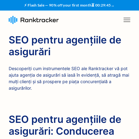
⚡ Flash Sale — 90% off your first month
⏳
00
:
29
:
45
→
SEO pentru agențiile de
asigurări
Descoperiți cum instrumentele SEO ale Ranktracker vă pot
ajuta agenția de asigurări să iasă în evidență, să atragă mai
mulți clienți și să prospere pe piața concurențială a
asigurărilor.
SEO pentru agențiile de
asigurări: Conducerea