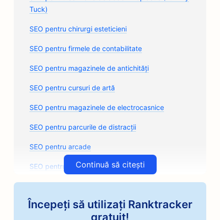
Tuck)
SEO pentru chirurgi esteticieni
SEO pentru firmele de contabilitate
SEO pentru magazinele de antichități
SEO pentru cursuri de artă
SEO pentru magazinele de electrocasnice
SEO pentru parcurile de distracții
SEO pentru arcade
Continuă să citești
SEO pentru firme de arhitectură
SEO pentru prăjitorii de cafea artizanale
Începeți să utilizați Ranktracker
SEO pentru magazinele de piese auto
gratuit!