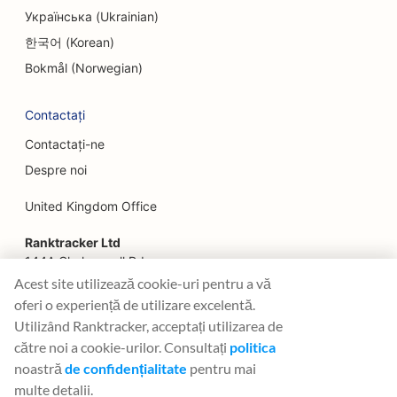
Українська (Ukrainian)
SEO pentru restaurante de familie
한국어 (Korean)
SEO pentru planificatorii financiari
Bokmål (Norwegian)
SEO pentru electricieni
Contactați
SEO pentru restaurantele Fast Food
Contactați-ne
Despre noi
SEO pentru florari
United Kingdom Office
SEO pentru restaurantele Fine Dining
Ranktracker Ltd
SEO pentru servicii financiare
144A Clerkenwell Rd
SEO pentru food court-uri
London, EC1R 5DF
Acest site utilizează cookie-uri pentru a vă
Company No: 08820809
oferi o experiență de utilizare excelentă.
SEO pentru patiserii franceze
felix@ranktracker.com
Utilizând Ranktracker, acceptați utilizarea de
către noi a cookie-urilor. Consultați
politica
SEO pentru camioane alimentare
noastră
de confidențialitate
pentru mai
SEO pentru magazinele de mobilă
multe detalii.
2015 -
2026
© Ranktracker. All Rights Reserved.