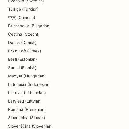
copiilor
Svenska (Swedish)
Türkçe (Turkish)
SEO pentru magazinele de gogoși
中文 (Chinese)
SEO pentru studiourile de dans
Български (Bulgarian)
Čeština (Czech)
SEO pentru curățătorie chimică
Dansk (Danish)
SEO pentru magazinele de electronice
Ελληνικά (Greek)
SEO pentru firmele de inginerie
Eesti (Estonian)
Suomi (Finnish)
SEO pentru endodonțiști
Magyar (Hungarian)
SEO pentru divertisment și recreere
Indonesia (Indonesian)
Lietuvių (Lithuanian)
SEO pentru Escape Rooms
Latviešu (Latvian)
EO pentru restaurante etnice
Română (Romanian)
SEO pentru restaurantele Farm-to-Table
Slovenčina (Slovak)
Slovenščina (Slovenian)
SEO pentru servicii de lifting facial