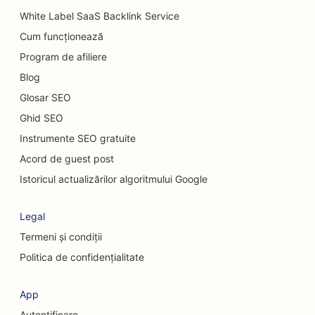
White Label SaaS Backlink Service
SEO pentru dealerii auto
Cum funcționează
SEO pentru serviciile de curățenie
Program de afiliere
Blog
SEO pentru chiropracticieni
Glosar SEO
SEO pentru cafenele cu pisici
Ghid SEO
SEO pentru servicii de peeling chimic
Instrumente SEO gratuite
Acord de guest post
SEO pentru magazinele de prăjituri
Istoricul actualizărilor algoritmului Google
SEO pentru magazinele de îmbrăcăminte
Legal
SEO pentru chirurgi craniofaciali
Termeni și condiții
SEO pentru cafenele
Politica de confidențialitate
SEO pentru chirurgi cosmeticieni
App
SEO pentru uniunile de credit
Autentificare