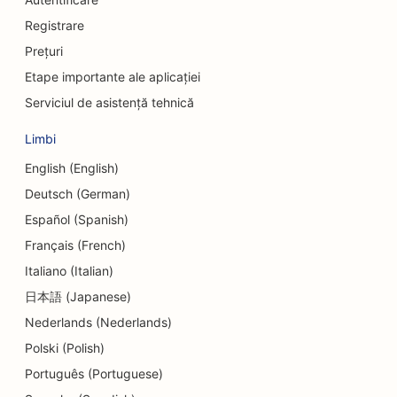
SEO pentru firmele de consultanță
Registrare
Prețuri
SEO pentru delicatese
Etape importante ale aplicației
SEO pentru serviciile de consiliere privind datoriile
Serviciul de asistență tehnică
SEO pentru serviciile de schimb valutar
Limbi
SEO pentru servicii de dermabraziune
English (English)
Deutsch (German)
SEO pentru centrele de îngrijire de zi
Español (Spanish)
SEO pentru clinicile stomatologice
Français (French)
Italiano (Italian)
SEO pentru magazinele de detalii
日本語 (Japanese)
SEO pentru restaurante
Nederlands (Nederlands)
SEO pentru magazinele de prăjituri
Polski (Polish)
Português (Portuguese)
SEO pentru educație și servicii de îngrijire a