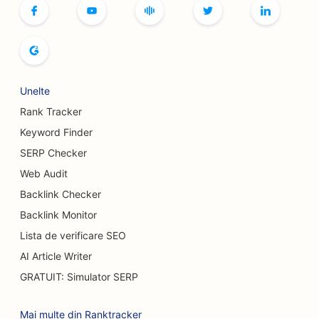
SEO pentru cafenele cu jocuri de societate
SEO pentru librării
SEO pentru brutării de pâine
SEO pentru fabricile de bere
Unelte
Rank Tracker
SEO pentru serviciile de augmentare mamară
Keyword Finder
SEO pentru restaurante bufet
SERP Checker
SEO pentru Burger Trucks
Web Audit
Backlink Checker
SEO pentru chirurgi pentru arși
Backlink Monitor
SEO pentru cafenele
Lista de verificare SEO
AI Article Writer
SEO pentru restaurantele Casual Dining
GRATUIT: Simulator SERP
SEO pentru magazine de covoare și pardoseli
Mai multe din Ranktracker
SEO pentru spălătoriile auto