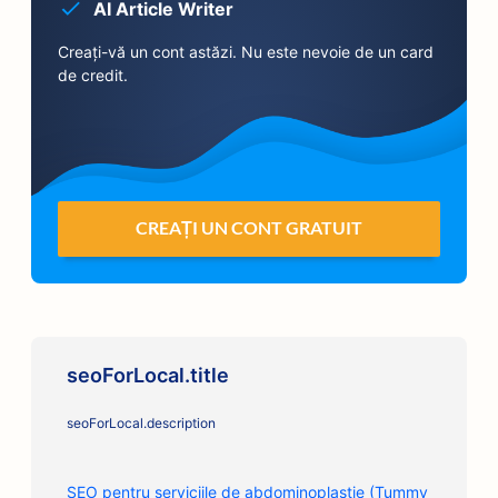
AI Article Writer
Creați-vă un cont astăzi. Nu este nevoie de un card
de credit.
CREAȚI UN CONT GRATUIT
seoForLocal.title
seoForLocal.description
SEO pentru serviciile de abdominoplastie (Tummy