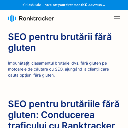
⚡ Flash Sale — 90% off your first month
⏳
00
:
29
:
45
→
SEO pentru brutării fără
gluten
Îmbunătățiți clasamentul brutăriei dvs. fără gluten pe
motoarele de căutare cu SEO, ajungând la clienții care
caută opțiuni fără gluten.
SEO pentru brutăriile fără
gluten: Conducerea
traficului cu Ranktracker