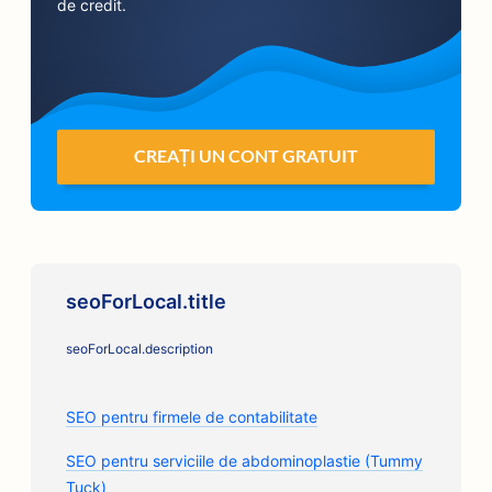
de credit.
CREAȚI UN CONT GRATUIT
seoForLocal.title
seoForLocal.description
SEO pentru firmele de contabilitate
SEO pentru serviciile de abdominoplastie (Tummy
Tuck)