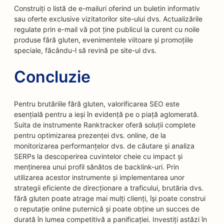
Construiți o listă de e-mailuri oferind un buletin informativ
sau oferte exclusive vizitatorilor site-ului dvs. Actualizările
regulate prin e-mail vă pot ține publicul la curent cu noile
produse fără gluten, evenimentele viitoare și promoțiile
speciale, făcându-l să revină pe site-ul dvs.
Concluzie
Pentru brutăriile fără gluten, valorificarea SEO este
esențială pentru a ieși în evidență pe o piață aglomerată.
Suita de instrumente Ranktracker oferă soluții complete
pentru optimizarea prezenței dvs. online, de la
monitorizarea performanțelor dvs. de căutare și analiza
SERPs la descoperirea cuvintelor cheie cu impact și
menținerea unui profil sănătos de backlink-uri. Prin
utilizarea acestor instrumente și implementarea unor
strategii eficiente de direcționare a traficului, brutăria dvs.
fără gluten poate atrage mai mulți clienți, își poate construi
o reputație online puternică și poate obține un succes de
durată în lumea competitivă a panificației. Investiți astăzi în