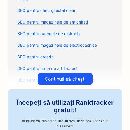
SEO pentru chirurgi esteticieni
SEO pentru magazinele de antichități
SEO pentru parcurile de distracții
SEO pentru magazinele de electrocasnice
SEO pentru arcade
SEO pentru firme de arhitectură
Continuă să citești
SEO pentru magazinele de caroserii auto
SEO pentru magazinele de piese auto
Începeți să utilizați Ranktracker
SEO pentru cursuri de artă
gratuit!
SEO pentru magazinele de reparații auto
Aflați ce vă împiedică site-ul dvs. să se poziționeze în
SEO pentru prăjitorii de cafea artizanale
clasament