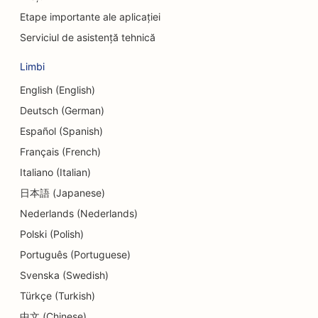
SEO pentru uniunile de credit
Etape importante ale aplicației
SEO pentru magazinele de prăjituri
Serviciul de asistență tehnică
SEO pentru studiourile de dans
Limbi
SEO pentru centrele de îngrijire de zi
English (English)
Deutsch (German)
SEO pentru serviciile de consiliere privind datoriile
Español (Spanish)
SEO pentru clinicile stomatologice
Français (French)
Italiano (Italian)
SEO pentru delicatese
日本語 (Japanese)
SEO pentru restaurante
Nederlands (Nederlands)
SEO pentru servicii de dermabraziune
Polski (Polish)
Português (Portuguese)
SEO pentru magazinele de detalii
Svenska (Swedish)
SEO pentru magazinele de gogoși
Türkçe (Turkish)
SEO pentru educație și servicii de îngrijire a
中文 (Chinese)