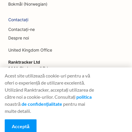
SEO pentru restaurantele Farm-to-Table
Bokmål (Norwegian)
SEO pentru planificatorii financiari
Contactați
SEO pentru servicii financiare
Contactați-ne
Despre noi
SEO pentru restaurantele Fine Dining
United Kingdom Office
SEO pentru restaurantele Fast Food
Ranktracker Ltd
SEO pentru florari
144A Clerkenwell Rd
SEO pentru food court-uri
London, EC1R 5DF
Acest site utilizează cookie-uri pentru a vă
Company No: 08820809
oferi o experiență de utilizare excelentă.
SEO pentru camioane alimentare
felix@ranktracker.com
Utilizând Ranktracker, acceptați utilizarea de
către noi a cookie-urilor. Consultați
politica
SEO pentru patiserii franceze
noastră
de confidențialitate
pentru mai
SEO pentru magazinele Frozen Yogurt
multe detalii.
2015 -
2026
© Ranktracker. All Rights Reserved.
SEO pentru magazinele de mobilă
Acceptă