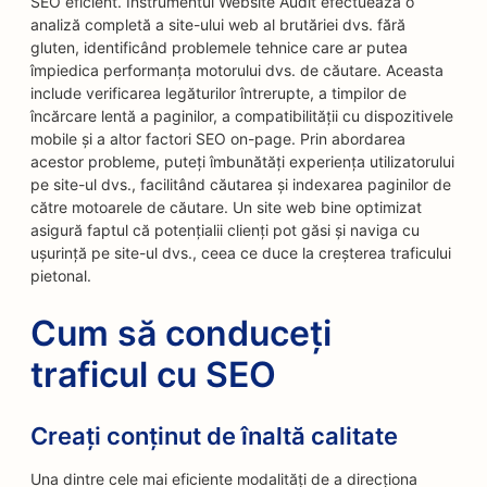
SEO eficient. Instrumentul Website Audit efectuează o
analiză completă a site-ului web al brutăriei dvs. fără
gluten, identificând problemele tehnice care ar putea
împiedica performanța motorului dvs. de căutare. Aceasta
include verificarea legăturilor întrerupte, a timpilor de
încărcare lentă a paginilor, a compatibilității cu dispozitivele
mobile și a altor factori SEO on-page. Prin abordarea
acestor probleme, puteți îmbunătăți experiența utilizatorului
pe site-ul dvs., facilitând căutarea și indexarea paginilor de
către motoarele de căutare. Un site web bine optimizat
asigură faptul că potențialii clienți pot găsi și naviga cu
ușurință pe site-ul dvs., ceea ce duce la creșterea traficului
pietonal.
Cum să conduceți
traficul cu SEO
Creați conținut de înaltă calitate
Una dintre cele mai eficiente modalități de a direcționa