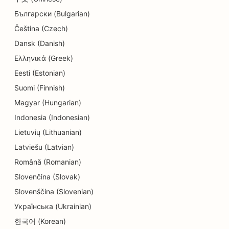
copiilor
Български (Bulgarian)
Čeština (Czech)
SEO pentru curățătorie chimică
Dansk (Danish)
SEO pentru electricieni
Ελληνικά (Greek)
SEO pentru magazinele de electronice
Eesti (Estonian)
Suomi (Finnish)
SEO pentru endodonțiști
Magyar (Hungarian)
SEO pentru divertisment și recreere
Indonesia (Indonesian)
Lietuvių (Lithuanian)
SEO pentru firmele de inginerie
Latviešu (Latvian)
EO pentru restaurante etnice
Română (Romanian)
SEO pentru Escape Rooms
Slovenčina (Slovak)
Slovenščina (Slovenian)
SEO pentru servicii de lifting facial
Українська (Ukrainian)
SEO pentru restaurante de familie
한국어 (Korean)