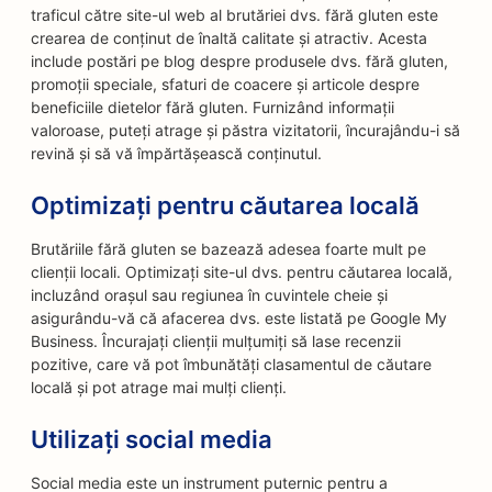
traficul către site-ul web al brutăriei dvs. fără gluten este
crearea de conținut de înaltă calitate și atractiv. Acesta
include postări pe blog despre produsele dvs. fără gluten,
promoții speciale, sfaturi de coacere și articole despre
beneficiile dietelor fără gluten. Furnizând informații
valoroase, puteți atrage și păstra vizitatorii, încurajându-i să
revină și să vă împărtășească conținutul.
Optimizați pentru căutarea locală
Brutăriile fără gluten se bazează adesea foarte mult pe
clienții locali. Optimizați site-ul dvs. pentru căutarea locală,
incluzând orașul sau regiunea în cuvintele cheie și
asigurându-vă că afacerea dvs. este listată pe Google My
Business. Încurajați clienții mulțumiți să lase recenzii
pozitive, care vă pot îmbunătăți clasamentul de căutare
locală și pot atrage mai mulți clienți.
Utilizați social media
Social media este un instrument puternic pentru a