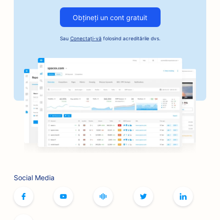
SEO pentru serviciile de cauțiune
Obțineți un cont gratuit
SEO pentru afacerile cu automobile
Sau
Conectați-vă
folosind acreditările dvs.
SEO pentru brutării
SEO pentru frizerii
SEO pentru bănci
SEO pentru librării
SEO pentru restaurantele BBQ
SEO pentru cafenele cu jocuri de societate
SEO pentru serviciile Botox și Fillers
Social Media
SEO pentru buticuri
SEO pentru brutării de pâine