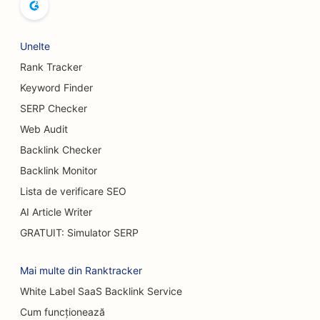
SEO pentru sălile de bowling
SEO pentru fabricile de bere
Unelte
Rank Tracker
SEO pentru serviciile de augmentare mamară
Keyword Finder
SEO pentru restaurante bufet
SERP Checker
SEO pentru Burger Trucks
Web Audit
Backlink Checker
SEO pentru magazinele de prăjituri
Backlink Monitor
SEO pentru dealerii auto
Lista de verificare SEO
AI Article Writer
SEO pentru chirurgi pentru arși
GRATUIT: Simulator SERP
SEO pentru spălătoriile auto
Mai multe din Ranktracker
SEO pentru cafenele
White Label SaaS Backlink Service
SEO pentru magazine de covoare și pardoseli
Cum funcționează