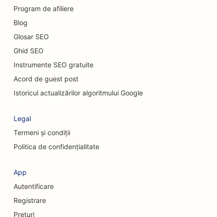
SEO pentru restaurantele Casual Dining
Program de afiliere
Blog
SEO pentru servicii de peeling chimic
Glosar SEO
SEO pentru cafenele cu pisici
Ghid SEO
SEO pentru chiropracticieni
Instrumente SEO gratuite
Acord de guest post
SEO pentru serviciile de curățenie
Istoricul actualizărilor algoritmului Google
SEO pentru cafenele
Legal
SEO pentru firmele de consultanță
Termeni și condiții
SEO pentru chirurgi cosmeticieni
Politica de confidențialitate
SEO pentru magazinele de îmbrăcăminte
App
SEO pentru serviciile de schimb valutar
Autentificare
SEO pentru chirurgi craniofaciali
Registrare
Prețuri