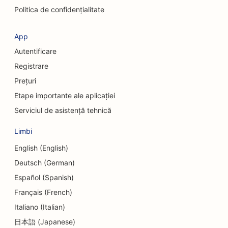
SEO pentru cafenele
Politica de confidențialitate
SEO pentru chirurgi cosmeticieni
App
SEO pentru uniunile de credit
Autentificare
SEO pentru firmele de consultanță
Registrare
Prețuri
SEO pentru delicatese
Etape importante ale aplicației
SEO pentru serviciile de consiliere privind datoriile
Serviciul de asistență tehnică
SEO pentru serviciile de schimb valutar
Limbi
SEO pentru servicii de dermabraziune
English (English)
Deutsch (German)
SEO pentru centrele de îngrijire de zi
Español (Spanish)
SEO pentru clinicile stomatologice
Français (French)
Italiano (Italian)
SEO pentru magazinele de detalii
日本語 (Japanese)
SEO pentru restaurante