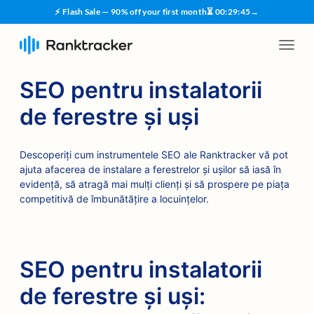
⚡ Flash Sale — 90% off your first month
⏳
00
:
29
:
45
→
SEO pentru instalatorii
de ferestre și uși
Descoperiți cum instrumentele SEO ale Ranktracker vă pot
ajuta afacerea de instalare a ferestrelor și ușilor să iasă în
evidență, să atragă mai mulți clienți și să prospere pe piața
competitivă de îmbunătățire a locuințelor.
SEO pentru instalatorii
de ferestre și uși: