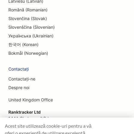
Latviešu (Latvian)
EO pentru restaurante etnice
Română (Romanian)
SEO pentru restaurantele Farm-to-Table
Slovenčina (Slovak)
Slovenščina (Slovenian)
SEO pentru servicii de lifting facial
Українська (Ukrainian)
SEO pentru restaurante de familie
한국어 (Korean)
SEO pentru planificatorii financiari
Bokmål (Norwegian)
SEO pentru electricieni
Contactați
SEO pentru restaurantele Fast Food
Contactați-ne
Despre noi
SEO pentru florari
United Kingdom Office
SEO pentru restaurantele Fine Dining
Ranktracker Ltd
SEO pentru servicii financiare
144A Clerkenwell Rd
SEO pentru food court-uri
London, EC1R 5DF
Acest site utilizează cookie-uri pentru a vă
Company No: 08820809
oferi o experiență de utilizare excelentă.