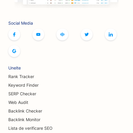
SEO pentru serviciile Botox și Fillers
SEO pentru sălile de bowling
Social Media
SEO pentru cafenele cu jocuri de societate
SEO pentru librării
SEO pentru brutării de pâine
SEO pentru fabricile de bere
Unelte
Rank Tracker
SEO pentru serviciile de augmentare mamară
Keyword Finder
SEO pentru restaurante bufet
SERP Checker
SEO pentru Burger Trucks
Web Audit
Backlink Checker
SEO pentru chirurgi pentru arși
Backlink Monitor
SEO pentru cafenele
Lista de verificare SEO