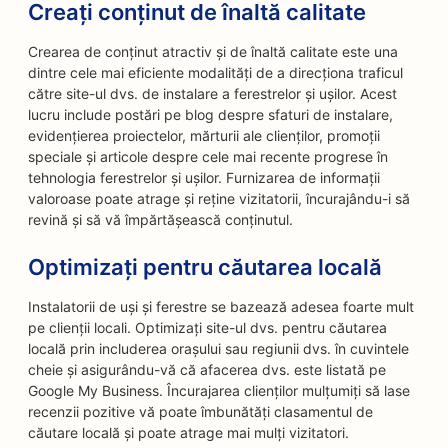
Creați conținut de înaltă calitate
Crearea de conținut atractiv și de înaltă calitate este una
dintre cele mai eficiente modalități de a direcționa traficul
către site-ul dvs. de instalare a ferestrelor și ușilor. Acest
lucru include postări pe blog despre sfaturi de instalare,
evidențierea proiectelor, mărturii ale clienților, promoții
speciale și articole despre cele mai recente progrese în
tehnologia ferestrelor și ușilor. Furnizarea de informații
valoroase poate atrage și reține vizitatorii, încurajându-i să
revină și să vă împărtășească conținutul.
Optimizați pentru căutarea locală
Instalatorii de uși și ferestre se bazează adesea foarte mult
pe clienții locali. Optimizați site-ul dvs. pentru căutarea
locală prin includerea orașului sau regiunii dvs. în cuvintele
cheie și asigurându-vă că afacerea dvs. este listată pe
Google My Business. Încurajarea clienților mulțumiți să lase
recenzii pozitive vă poate îmbunătăți clasamentul de
căutare locală și poate atrage mai mulți vizitatori.