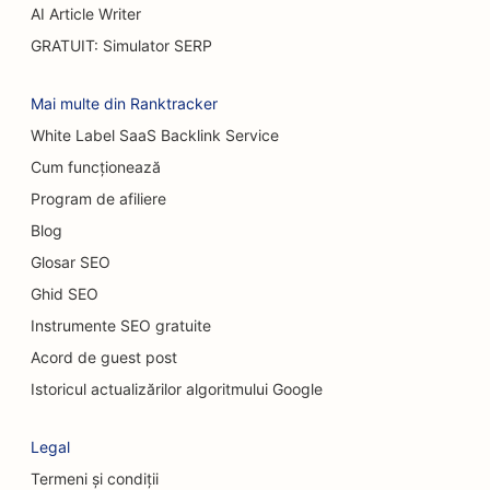
AI Article Writer
SEO pentru restaurantele Casual Dining
GRATUIT: Simulator SERP
SEO pentru magazine de covoare și pardoseli
Mai multe din Ranktracker
SEO pentru spălătoriile auto
White Label SaaS Backlink Service
SEO pentru dealerii auto
Cum funcționează
SEO pentru serviciile de curățenie
Program de afiliere
Blog
SEO pentru chiropracticieni
Glosar SEO
SEO pentru cafenele cu pisici
Ghid SEO
SEO pentru servicii de peeling chimic
Instrumente SEO gratuite
Acord de guest post
SEO pentru magazinele de prăjituri
Istoricul actualizărilor algoritmului Google
SEO pentru magazinele de îmbrăcăminte
Legal
SEO pentru chirurgi craniofaciali
Termeni și condiții