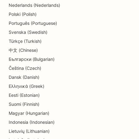
Nederlands (Nederlands)
SEO pentru magazinele de prăjituri
Polski (Polish)
Português (Portuguese)
SEO pentru educație și servicii de îngrijire a
copiilor
Svenska (Swedish)
Türkçe (Turkish)
SEO pentru magazinele de gogoși
中文 (Chinese)
SEO pentru studiourile de dans
Български (Bulgarian)
Čeština (Czech)
SEO pentru curățătorie chimică
Dansk (Danish)
SEO pentru magazinele de electronice
Ελληνικά (Greek)
SEO pentru firmele de inginerie
Eesti (Estonian)
Suomi (Finnish)
SEO pentru endodonțiști
Magyar (Hungarian)
SEO pentru divertisment și recreere
Indonesia (Indonesian)
Lietuvių (Lithuanian)
SEO pentru Escape Rooms