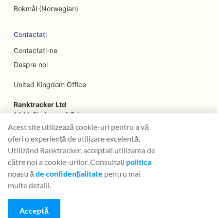
SEO pentru restaurantele Farm-to-Table
Bokmål (Norwegian)
SEO pentru planificatorii financiari
Contactați
SEO pentru servicii financiare
Contactați-ne
Despre noi
SEO pentru restaurantele Fine Dining
United Kingdom Office
SEO pentru restaurantele Fast Food
Ranktracker Ltd
SEO pentru florari
144A Clerkenwell Rd
SEO pentru food court-uri
London, EC1R 5DF
Acest site utilizează cookie-uri pentru a vă
Company No: 08820809
oferi o experiență de utilizare excelentă.
SEO pentru camioane alimentare
felix@ranktracker.com
Utilizând Ranktracker, acceptați utilizarea de
către noi a cookie-urilor. Consultați
politica
SEO pentru patiserii franceze
noastră
de confidențialitate
pentru mai
SEO pentru magazinele Frozen Yogurt
multe detalii.
2015 -
2026
© Ranktracker. All Rights Reserved.
SEO pentru magazinele de mobilă
Acceptă