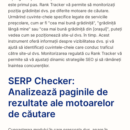
este primul pas. Rank Tracker vă permite să monitorizați
poziția grădiniței dvs. pe diferite motoare de căutare.
Urmărind cuvinte-cheie specifice legate de serviciile
preșcolare, cum ar fi "cea mai bună grădiniță", "grădiniță
lângă mine" sau "cea mai bună grădiniță din [orașul]", puteți
vedea cum se poziționează site-ul dvs. în timp. Acest
instrument oferă informații despre vizibilitatea dvs. și vă
ajută să identificați cuvintele-cheie care conduc traficul
către site-ul dvs. Monitorizarea regulată cu Rank Tracker vă
permite să vă ajustați dinamic strategiile SEO și să rămâneți
înaintea concurenților.
SERP Checker:
Analizează paginile de
rezultate ale motoarelor
de căutare
Cunoașterea modului în care preșcoala dvs. apare în