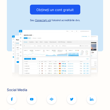
SEO pentru serviciile de cauțiune
Obțineți un cont gratuit
SEO pentru afacerile cu automobile
Sau
Conectați-vă
folosind acreditările dvs.
SEO pentru brutării
SEO pentru frizerii
SEO pentru bănci
SEO pentru librării
SEO pentru restaurantele BBQ
SEO pentru cafenele cu jocuri de societate
SEO pentru serviciile Botox și Fillers
Social Media
SEO pentru buticuri
SEO pentru brutării de pâine