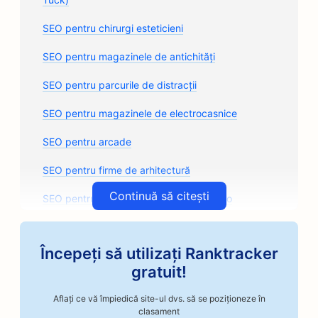
SEO pentru chirurgi esteticieni
SEO pentru magazinele de antichități
SEO pentru parcurile de distracții
SEO pentru magazinele de electrocasnice
SEO pentru arcade
SEO pentru firme de arhitectură
Continuă să citești
SEO pentru magazinele de caroserii auto
SEO pentru magazinele de piese auto
Începeți să utilizați Ranktracker
SEO pentru cursuri de artă
gratuit!
SEO pentru magazinele de reparații auto
Aflați ce vă împiedică site-ul dvs. să se poziționeze în
SEO pentru prăjitorii de cafea artizanale
clasament