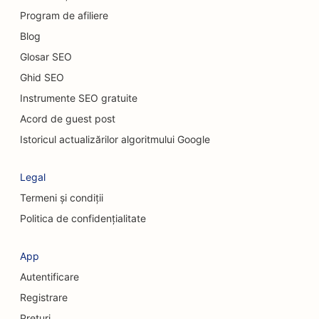
SEO pentru restaurantele Casual Dining
Program de afiliere
Blog
SEO pentru servicii de peeling chimic
Glosar SEO
SEO pentru cafenele cu pisici
Ghid SEO
SEO pentru chiropracticieni
Instrumente SEO gratuite
Acord de guest post
SEO pentru serviciile de curățenie
Istoricul actualizărilor algoritmului Google
SEO pentru cafenele
Legal
SEO pentru firmele de consultanță
Termeni și condiții
SEO pentru chirurgi cosmeticieni
Politica de confidențialitate
SEO pentru magazinele de îmbrăcăminte
App
SEO pentru serviciile de schimb valutar
Autentificare
SEO pentru chirurgi craniofaciali
Registrare
Prețuri