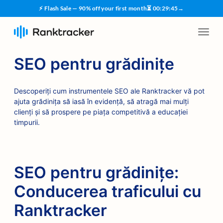
⚡ Flash Sale — 90% off your first month
⏳
00
:
29
:
45
→
SEO pentru grădinițe
Descoperiți cum instrumentele SEO ale Ranktracker vă pot
ajuta grădinița să iasă în evidență, să atragă mai mulți
clienți și să prospere pe piața competitivă a educației
timpurii.
SEO pentru grădinițe:
Conducerea traficului cu
Ranktracker