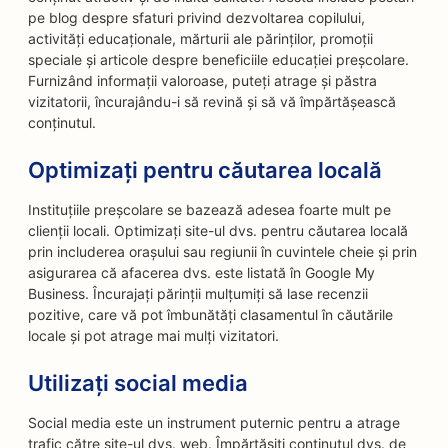
pe blog despre sfaturi privind dezvoltarea copilului,
activități educaționale, mărturii ale părinților, promoții
speciale și articole despre beneficiile educației preșcolare.
Furnizând informații valoroase, puteți atrage și păstra
vizitatorii, încurajându-i să revină și să vă împărtășească
conținutul.
Optimizați pentru căutarea locală
Instituțiile preșcolare se bazează adesea foarte mult pe
clienții locali. Optimizați site-ul dvs. pentru căutarea locală
prin includerea orașului sau regiunii în cuvintele cheie și prin
asigurarea că afacerea dvs. este listată în Google My
Business. Încurajați părinții mulțumiți să lase recenzii
pozitive, care vă pot îmbunătăți clasamentul în căutările
locale și pot atrage mai mulți vizitatori.
Utilizați social media
Social media este un instrument puternic pentru a atrage
trafic către site-ul dvs. web. Împărtășiți conținutul dvs. de