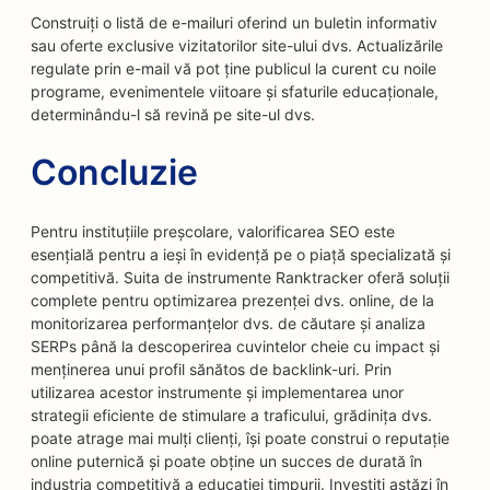
Construiți o listă de e-mailuri oferind un buletin informativ
sau oferte exclusive vizitatorilor site-ului dvs. Actualizările
regulate prin e-mail vă pot ține publicul la curent cu noile
programe, evenimentele viitoare și sfaturile educaționale,
determinându-l să revină pe site-ul dvs.
Concluzie
Pentru instituțiile preșcolare, valorificarea SEO este
esențială pentru a ieși în evidență pe o piață specializată și
competitivă. Suita de instrumente Ranktracker oferă soluții
complete pentru optimizarea prezenței dvs. online, de la
monitorizarea performanțelor dvs. de căutare și analiza
SERPs până la descoperirea cuvintelor cheie cu impact și
menținerea unui profil sănătos de backlink-uri. Prin
utilizarea acestor instrumente și implementarea unor
strategii eficiente de stimulare a traficului, grădinița dvs.
poate atrage mai mulți clienți, își poate construi o reputație
online puternică și poate obține un succes de durată în
industria competitivă a educației timpurii. Investiți astăzi în