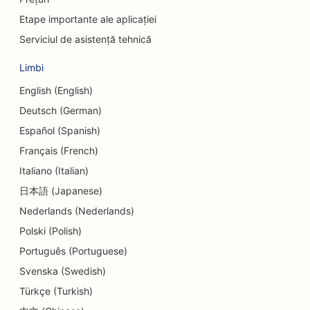
SEO pentru uniunile de credit
Etape importante ale aplicației
SEO pentru magazinele de prăjituri
Serviciul de asistență tehnică
SEO pentru studiourile de dans
Limbi
SEO pentru centrele de îngrijire de zi
English (English)
Deutsch (German)
SEO pentru serviciile de consiliere privind datoriile
Español (Spanish)
SEO pentru clinicile stomatologice
Français (French)
Italiano (Italian)
SEO pentru delicatese
日本語 (Japanese)
SEO pentru restaurante
Nederlands (Nederlands)
SEO pentru servicii de dermabraziune
Polski (Polish)
Português (Portuguese)
SEO pentru magazinele de detalii
Svenska (Swedish)
SEO pentru magazinele de gogoși
Türkçe (Turkish)
SEO pentru educație și servicii de îngrijire a