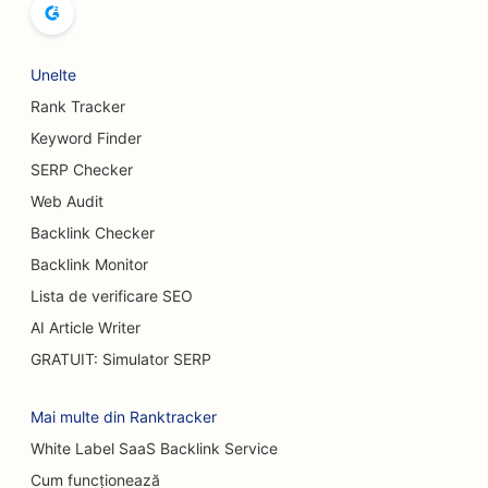
SEO pentru sălile de bowling
SEO pentru fabricile de bere
Unelte
Rank Tracker
SEO pentru serviciile de augmentare mamară
Keyword Finder
SEO pentru restaurante bufet
SERP Checker
SEO pentru Burger Trucks
Web Audit
Backlink Checker
SEO pentru magazinele de prăjituri
Backlink Monitor
SEO pentru dealerii auto
Lista de verificare SEO
AI Article Writer
SEO pentru chirurgi pentru arși
GRATUIT: Simulator SERP
SEO pentru spălătoriile auto
Mai multe din Ranktracker
SEO pentru cafenele
White Label SaaS Backlink Service
SEO pentru magazine de covoare și pardoseli
Cum funcționează