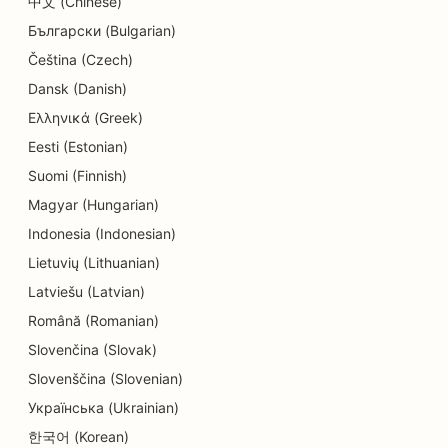
中文 (Chinese)
copiilor
Български (Bulgarian)
Čeština (Czech)
SEO pentru curățătorie chimică
Dansk (Danish)
SEO pentru electricieni
Ελληνικά (Greek)
SEO pentru magazinele de electronice
Eesti (Estonian)
Suomi (Finnish)
SEO pentru endodonțiști
Magyar (Hungarian)
SEO pentru divertisment și recreere
Indonesia (Indonesian)
Lietuvių (Lithuanian)
SEO pentru firmele de inginerie
Latviešu (Latvian)
EO pentru restaurante etnice
Română (Romanian)
SEO pentru Escape Rooms
Slovenčina (Slovak)
Slovenščina (Slovenian)
SEO pentru servicii de lifting facial
Українська (Ukrainian)
SEO pentru restaurante de familie
한국어 (Korean)