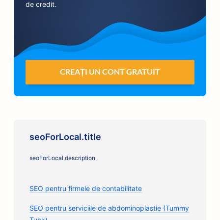
de credit.
CREAȚI UN CONT GRATUIT
seoForLocal.title
seoForLocal.description
SEO pentru firmele de contabilitate
SEO pentru serviciile de abdominoplastie (Tummy
Tuck)