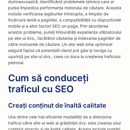
dumneavoastră, identificând problemele tehnice care ar
putea împiedica performanța motorului de căutare. Aceasta
include verificarea legăturilor întrerupte, a timpilor de
încărcare lentă a paginilor, a compatibilității cu dispozitivele
mobile și a altor factori SEO on-page. Prin abordarea
acestor probleme, puteți îmbunătăți experiența utilizatorului
pe site-ul dvs., facilitând căutarea și indexarea paginilor de
către motoarele de căutare. Un site web bine optimizat
asigură faptul că potențialii clienți pot găsi și naviga cu
ușurință pe site-ul dvs., ceea ce duce la creșterea traficului
pietonal.
Cum să conduceți
traficul cu SEO
Creați conținut de înaltă calitate
Una dintre cele mai eficiente modalități de a direcționa
traficul către site-ul web al grădiniței dvs. este crearea unui
conținut atractiv și de înaltă calitate. Acesta include postări