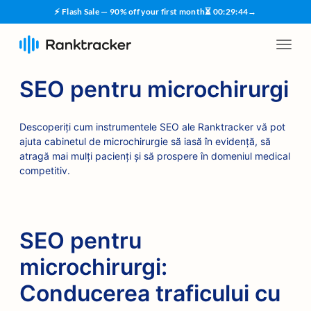
⚡ Flash Sale — 90% off your first month
⏳
00
:
29
:
44
→
SEO pentru microchirurgi
Descoperiți cum instrumentele SEO ale Ranktracker vă pot
ajuta cabinetul de microchirurgie să iasă în evidență, să
atragă mai mulți pacienți și să prospere în domeniul medical
competitiv.
SEO pentru
microchirurgi:
Conducerea traficului cu