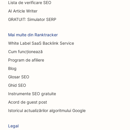
SEO pentru dealerii auto
Lista de verificare SEO
AI Article Writer
SEO pentru chirurgi pentru arși
GRATUIT: Simulator SERP
SEO pentru spălătoriile auto
Mai multe din Ranktracker
SEO pentru cafenele
White Label SaaS Backlink Service
SEO pentru magazine de covoare și pardoseli
Cum funcționează
SEO pentru restaurantele Casual Dining
Program de afiliere
Blog
SEO pentru servicii de peeling chimic
Glosar SEO
SEO pentru cafenele cu pisici
Ghid SEO
SEO pentru chiropracticieni
Instrumente SEO gratuite
Acord de guest post
SEO pentru serviciile de curățenie
Istoricul actualizărilor algoritmului Google
SEO pentru cafenele
Legal
SEO pentru firmele de consultanță