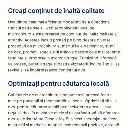
Creați conținut de înaltă calitate
Una dintre cele mai eficiente modalități de a direcționa
traficul către site-ul web al cabinetului dvs. de
microchirurgie este crearea de conținut de înaltă calitate și
atractiv. Acestea includ postări pe blog despre diverse
proceduri de microchirurgie, mărturii ale pacienților, studii
de caz, promoții speciale și articole despre cele mai recente
tendințe și progrese în microchirurgie. Furnizând informații
valoroase, puteți atrage și păstra vizitatorii, încurajându-i să
revină și să împărtășească conținutul dvs.
Optimizați pentru căutarea locală
Cabinetele de microchirurgie se bazează adesea foarte
mult pe pacienții și recomandările locale. Optimizați site-ul
dvs. pentru căutarea locală prin includerea orașului sau
regiunii dvs. în cuvintele cheie și asigurându-vă că afacerea
dvs. este listată pe Google My Business. Încurajați pacienții
mulțumiți și medicii curanți să lase recenzii pozitive, care vă