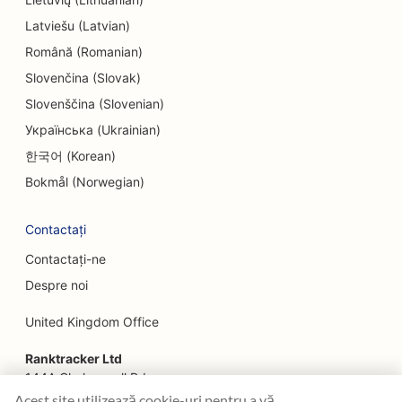
SEO pentru firmele de inginerie
Latviešu (Latvian)
EO pentru restaurante etnice
Română (Romanian)
SEO pentru Escape Rooms
Slovenčina (Slovak)
Slovenščina (Slovenian)
SEO pentru servicii de lifting facial
Українська (Ukrainian)
SEO pentru restaurante de familie
한국어 (Korean)
SEO pentru restaurantele Farm-to-Table
Bokmål (Norwegian)
SEO pentru planificatorii financiari
Contactați
SEO pentru servicii financiare
Contactați-ne
Despre noi
SEO pentru restaurantele Fine Dining
United Kingdom Office
SEO pentru restaurantele Fast Food
Ranktracker Ltd
SEO pentru florari
144A Clerkenwell Rd
SEO pentru food court-uri
London, EC1R 5DF
Acest site utilizează cookie-uri pentru a vă