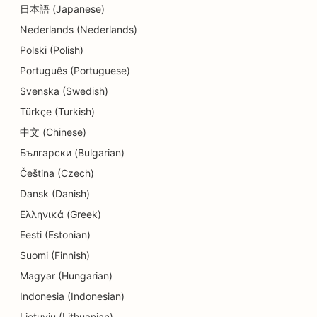
日本語 (Japanese)
SEO pentru restaurante
Nederlands (Nederlands)
SEO pentru servicii de dermabraziune
Polski (Polish)
Português (Portuguese)
SEO pentru magazinele de detalii
Svenska (Swedish)
SEO pentru magazinele de gogoși
Türkçe (Turkish)
SEO pentru educație și servicii de îngrijire a
中文 (Chinese)
copiilor
Български (Bulgarian)
Čeština (Czech)
SEO pentru curățătorie chimică
Dansk (Danish)
SEO pentru electricieni
Ελληνικά (Greek)
SEO pentru magazinele de electronice
Eesti (Estonian)
Suomi (Finnish)
SEO pentru endodonțiști
Magyar (Hungarian)
SEO pentru divertisment și recreere
Indonesia (Indonesian)
Lietuvių (Lithuanian)