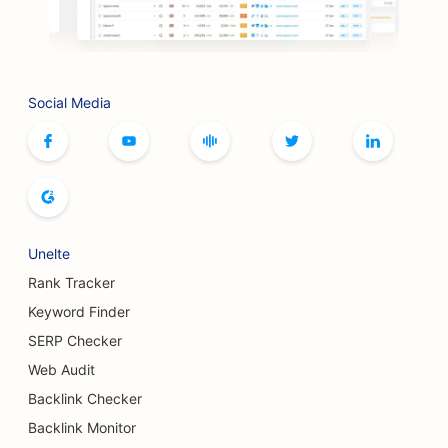
SEO pentru restaurantele BBQ
SEO pentru cafenele cu jocuri de societate
SEO pentru serviciile Botox și Fillers
Social Media
SEO pentru buticuri
SEO pentru brutării de pâine
SEO pentru sălile de bowling
SEO pentru fabricile de bere
Unelte
Rank Tracker
SEO pentru serviciile de augmentare mamară
Keyword Finder
SEO pentru restaurante bufet
SERP Checker
SEO pentru Burger Trucks
Web Audit
Backlink Checker
SEO pentru magazinele de prăjituri
Backlink Monitor