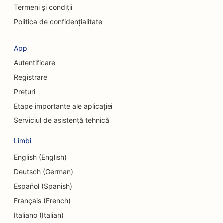
Termeni și condiții
SEO pentru chirurgi cosmeticieni
Politica de confidențialitate
SEO pentru magazinele de îmbrăcăminte
App
SEO pentru serviciile de schimb valutar
Autentificare
SEO pentru chirurgi craniofaciali
Registrare
Prețuri
SEO pentru uniunile de credit
Etape importante ale aplicației
SEO pentru magazinele de prăjituri
Serviciul de asistență tehnică
SEO pentru studiourile de dans
Limbi
SEO pentru centrele de îngrijire de zi
English (English)
Deutsch (German)
SEO pentru serviciile de consiliere privind datoriile
Español (Spanish)
SEO pentru clinicile stomatologice
Français (French)
Italiano (Italian)
SEO pentru delicatese