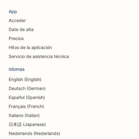
SEO para cirujanos estéticos
App
Acceder
SEO para cooperativas de crédito
Date de alta
SEO para empresas de consultoría
Precios
SEO para tiendas de delicatessen
Hitos de la aplicación
Servicio de asistencia técnica
SEO para servicios de asesoramiento sobre
deudas
Idiomas
SEO para servicios de cambio de divisas
English (English)
Deutsch (German)
SEO para estudios de danza
Español (Spanish)
SEO para servicios de dermoabrasión
Français (French)
Italiano (Italian)
SEO para guarderías
日本語 (Japanese)
SEO para clínicas dentales
Nederlands (Nederlands)