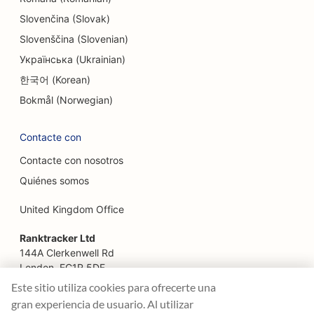
SEO para Escape Rooms
Slovenčina (Slovak)
Slovenščina (Slovenian)
OE para restaurantes étnicos
Українська (Ukrainian)
SEO para restaurantes de la granja a la mesa
한국어 (Korean)
SEO para servicios de lifting facial
Bokmål (Norwegian)
SEO para restaurantes familiares
Contacte con
SEO para planificadores financieros
Contacte con nosotros
Quiénes somos
SEO para restaurantes de comida rápida
United Kingdom Office
SEO para floristerías
Ranktracker Ltd
SEO para restaurantes de lujo
144A Clerkenwell Rd
London, EC1R 5DF
SEO para servicios financieros
Company No: 08820809
Este sitio utiliza cookies para ofrecerte una
SEO para patios de comidas
felix@ranktracker.com
gran experiencia de usuario. Al utilizar