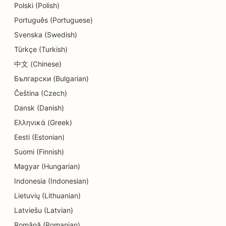
SEO para tiendas de detalles
Polski (Polish)
Português (Portuguese)
SEO para comensales
Svenska (Swedish)
SEO para tiendas de cupcakes
Türkçe (Turkish)
SEO para Servicios de Educación y Atención a la
中文 (Chinese)
Infancia
Български (Bulgarian)
Čeština (Czech)
SEO para tiendas de donuts
Dansk (Danish)
SEO para electricistas
Ελληνικά (Greek)
SEO para tintorerías
Eesti (Estonian)
Suomi (Finnish)
SEO para tiendas de electrónica
Magyar (Hungarian)
SEO para empresas de ingeniería
Indonesia (Indonesian)
Lietuvių (Lithuanian)
SEO para endodoncistas
Latviešu (Latvian)
SEO para entretenimiento y ocio
Română (Romanian)