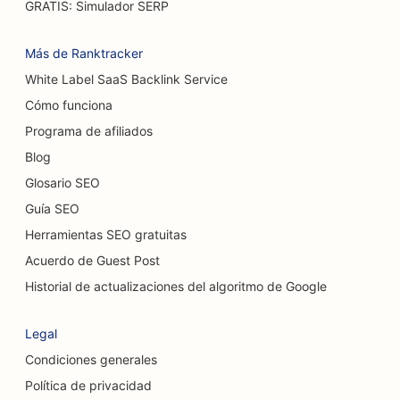
GRATIS: Simulador SERP
SEO para restaurantes de comida informal
Más de Ranktracker
SEO para tiendas de alfombras y suelos
White Label SaaS Backlink Service
Cómo funciona
SEO para lavaderos de coches
Programa de afiliados
SEO para concesionarios de coches
Blog
SEO para servicios de limpieza
Glosario SEO
Guía SEO
SEO para quiroprácticos
Herramientas SEO gratuitas
SEO para cafeterías para gatos
Acuerdo de Guest Post
SEO para servicios de peeling químico
Historial de actualizaciones del algoritmo de Google
SEO para tiendas de ropa
Legal
SEO para cirujanos craneofaciales
Condiciones generales
Política de privacidad
SEO para cafeterías