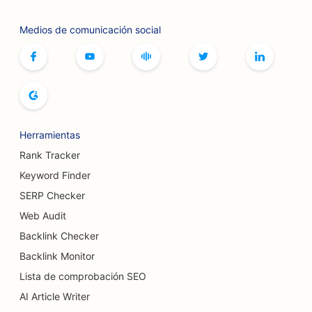
SEO para servicios de botox y rellenos
Medios de comunicación social
SEO para boleras
SEO para cafeterías de juegos de mesa
SEO para librerías
SEO para panaderías
Herramientas
SEO para cervecerías
Rank Tracker
SEO para servicios de aumento mamario
Keyword Finder
SERP Checker
SEO para restaurantes buffet
Web Audit
SEO para hamburgueserías
Backlink Checker
SEO para cirujanos de quemaduras
Backlink Monitor
Lista de comprobación SEO
SEO para cafeterías
AI Article Writer
SEO para pastelerías