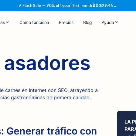
⚡ Flash Sale — 90% off your first month
⏳
00
:
29
:
45
→
tas
Cómo funciona
Precios
Blog
Ayuda
 asadores
de carnes en Internet con SEO, atrayendo a
ncias gastronómicas de primera calidad.
LA 
 Generar tráfico con
PARA