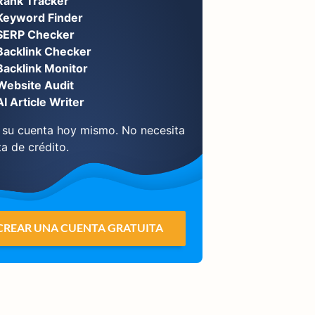
Rank Tracker
Keyword Finder
SERP Checker
Backlink Checker
Backlink Monitor
Website Audit
AI Article Writer
 su cuenta hoy mismo. No necesita
ta de crédito.
CREAR UNA CUENTA GRATUITA